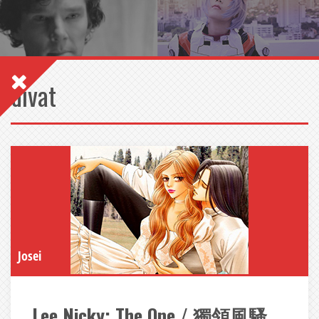
divat
Josei
Lee Nicky: The One / 獨領風騷