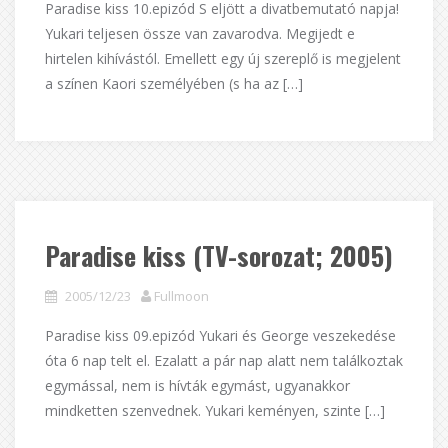
Paradise kiss 10.epizód S eljött a divatbemutató napja!
Yukari teljesen össze van zavarodva. Megijedt e
hirtelen kihívástól. Emellett egy új szereplő is megjelent
a színen Kaori személyében (s ha az […]
Paradise kiss (TV-sorozat; 2005)
2005/12/23
Fullmoon
Paradise kiss 09.epizód Yukari és George veszekedése
óta 6 nap telt el. Ezalatt a pár nap alatt nem találkoztak
egymással, nem is hívták egymást, ugyanakkor
mindketten szenvednek. Yukari keményen, szinte […]