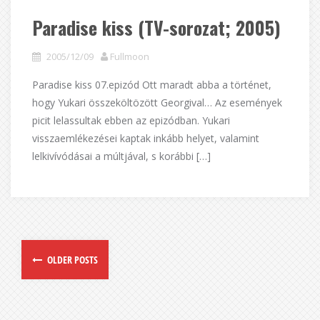
Paradise kiss (TV-sorozat; 2005)
2005/12/09
Fullmoon
Paradise kiss 07.epizód Ott maradt abba a történet,
hogy Yukari összeköltözött Georgival… Az események
picit lelassultak ebben az epizódban. Yukari
visszaemlékezései kaptak inkább helyet, valamint
lelkivívódásai a múltjával, s korábbi […]
OLDER POSTS