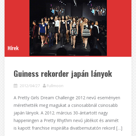
Hírek
Guiness rekorder japán lányok
2012/04/27
Fullmoon
A Pretty Girls Dream Challenge 2012 nevű eseményen
mérethették meg magukat a csinosabbnál csinosabb
japán lányok. A 2012. március 30-ántartott nagy
happeningen a Pretty Rhythm nevű játékot és animét
is kapott franchise inspirálta divatbemutatón rekord […]