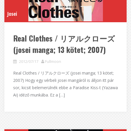
Josei
Real Clothes / リアルクローズ
(josei manga; 13 kötet; 2007)
2012/07/17
Fullmoon
Real Clothes / リアルクローズ (josei manga; 13 kötet;
2007) Hogy egy vérbeli josei mangáról is álljon itt pár
sor, kicsit belemerülnék ebbe a Paradise Kiss-t (Yazawa
Ai) idéző munkába. Ez a […]