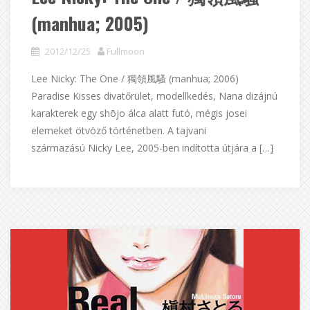
(manhua; 2005)
2012/12/25
Fullmoon
Lee Nicky: The One / 獨領風騷 (manhua; 2006)
Paradise Kisses divatőrület, modellkedés, Nana dizájnú
karakterek egy shōjo álca alatt futó, mégis josei
elemeket ötvöző történetben. A tajvani
származású Nicky Lee, 2005-ben indította útjára a […]