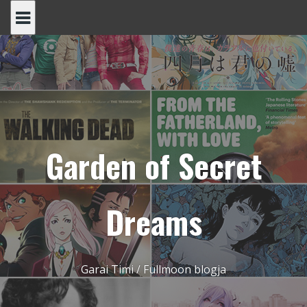
Skip
to
content
Garden of Secret
Dreams
Garai Timi / Fullmoon blogja