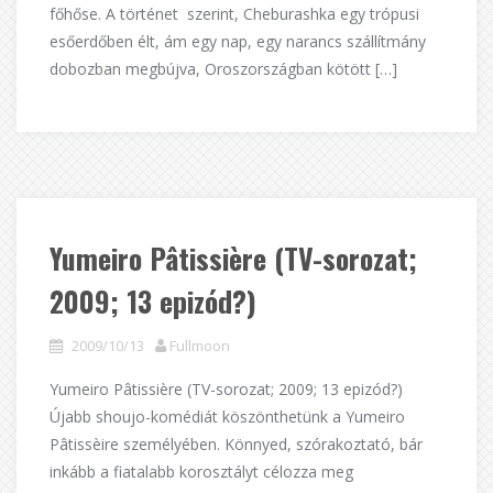
főhőse. A történet szerint, Cheburashka egy trópusi
esőerdőben élt, ám egy nap, egy narancs szállítmány
dobozban megbújva, Oroszországban kötött […]
Yumeiro Pâtissière (TV-sorozat;
2009; 13 epizód?)
2009/10/13
Fullmoon
Yumeiro Pâtissière (TV-sorozat; 2009; 13 epizód?)
Újabb shoujo-komédiát köszönthetünk a Yumeiro
Pâtissèire személyében. Könnyed, szórakoztató, bár
inkább a fiatalabb korosztályt célozza meg