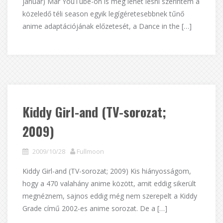
január) Már YouTube-on is meg lehet lesni szerintem a
közeledő téli season egyik legígéretesebbnek tűnő
anime adaptációjának előzetesét, a Dance in the […]
Kiddy Girl-and (TV-sorozat;
2009)
2009/10/28
Fullmoon
Kiddy Girl-and (TV-sorozat; 2009) Kis hiányosságom,
hogy a 470 valahány anime között, amit eddig sikerült
megnéznem, sajnos eddig még nem szerepelt a Kiddy
Grade című 2002-es anime sorozat. De a […]