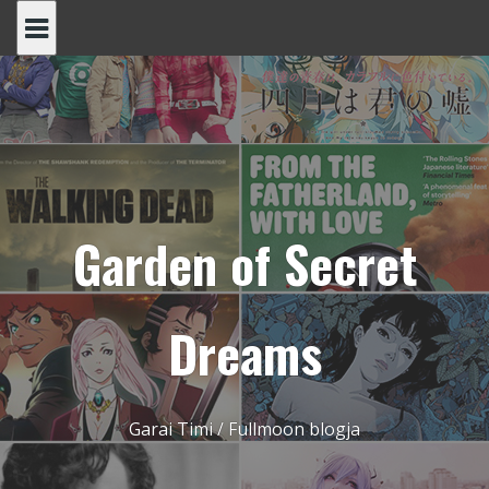
Skip
to
content
Garden of Secret
Dreams
Garai Timi / Fullmoon blogja