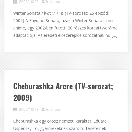
2009/10/25
Fullmoon
Winter Sonata /冬のソナタ (TV-sorozat; 26 epizód;
2009) A Fuyu no Sonata, azaz a Winter Sonata című
anime, egy 2002-ben futott, 20 részes koreai tv-dráma
adaptációja. Az eredeti élőszereplős sorozatnak hű […]
Cheburashka Arere (TV-sorozat;
2009)
2009/10/13
Fullmoon
Cheburashka egy orosz nemzeti karakter. Eduard
Uspensky író, gyermekeknek szánt történeteinek