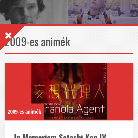
2009-es animék
2009-es animék
In Memoriam Satoshi Kon IV. –