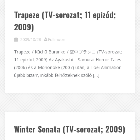
Trapeze (TV-sorozat; 11 epizód;
2009)
2009/10/28
Fullmoon
Trapeze / Kūchū Buranko / 空中ブランコ (TV-sorozat;
11 epizód; 2009) Az Ayakashi – Samurai Horror Tales
(2006) és a Mononoke (2007) után, a Toei Animation
újabb bizarr, inkább felnőtteknek szóló […]
Winter Sonata (TV-sorozat; 2009)