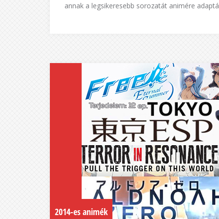
annak a legsikeresebb sorozatát animére adaptál
2014-es animék