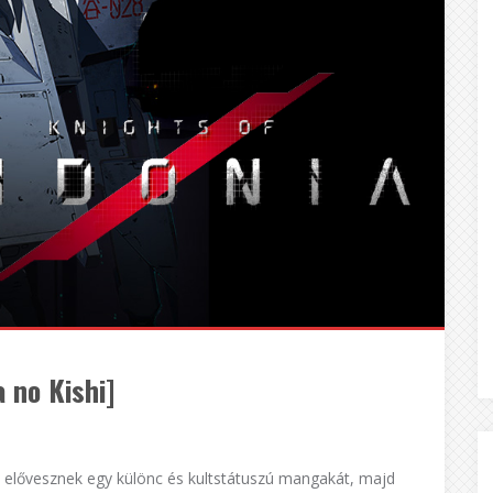
 no Kishi]
: elővesznek egy különc és kultstátuszú mangakát, majd