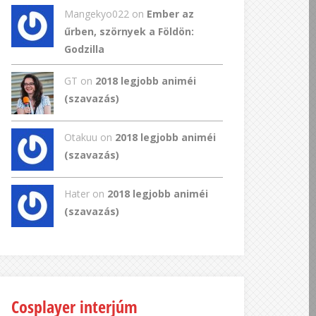
Mangekyo022
on
Ember az
űrben, szörnyek a Földön:
Godzilla
GT
on
2018 legjobb animéi
(szavazás)
Otakuu on
2018 legjobb animéi
(szavazás)
Hater on
2018 legjobb animéi
(szavazás)
Cosplayer interjúm