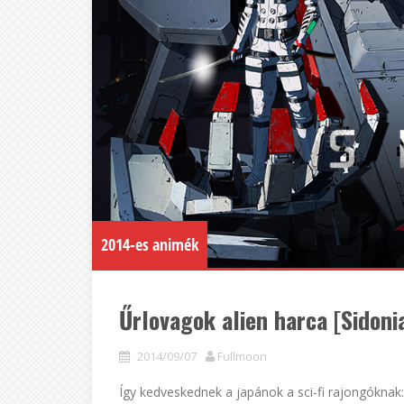
2014-es animék
Űrlovagok alien harca [Sidonia
2014/09/07
Fullmoon
Így kedveskednek a japánok a sci-fi rajongóknak