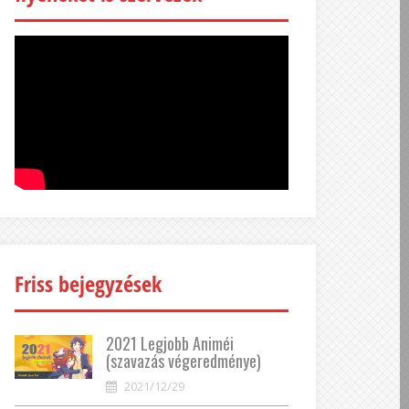
Friss bejegyzések
2021 Legjobb Animéi
(szavazás végeredménye)
2021/12/29