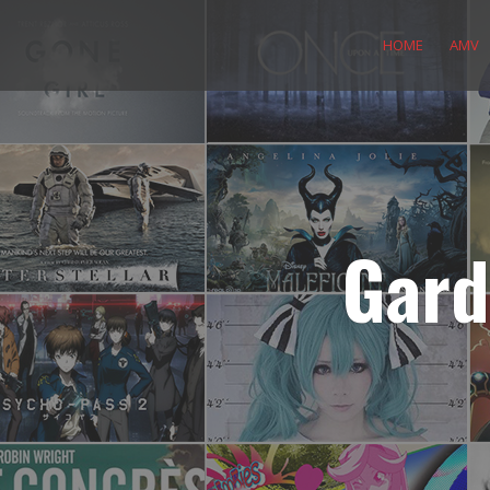
Skip
to
HOME
AMV
content
Gard