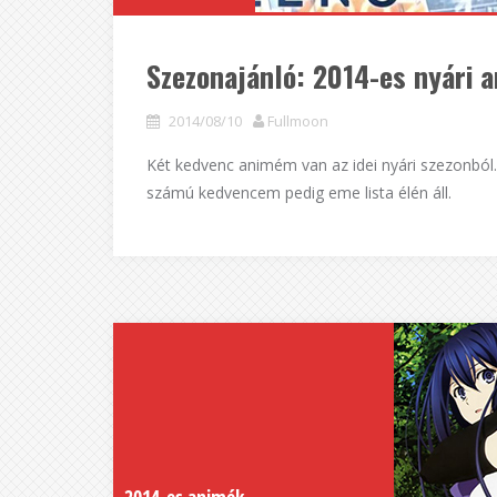
Szezonajánló: 2014-es nyári 
2014/08/10
Fullmoon
Két kedvenc animém van az idei nyári szezonból.
számú kedvencem pedig eme lista élén áll.
2014-es animék