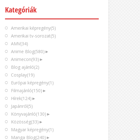
Kategóriák
Amerikai képregény
(5)
Amerikai tv-sorozat
(5)
AMV
(34)
Anime Blog
(580)
►
Animecon
(93)
►
Blog ajánló
(2)
Cosplay
(19)
Európai képregény
(1)
Filmajánló
(150)
►
Hírek
(124)
►
Japánról
(5)
Könyvajánló
(130)
►
Közösség
(33)
►
Magyar képregény
(1)
Manga Blog
(240)
►