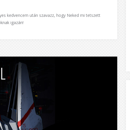
lyes kedvencem után szavazz, hogy Neked mi tetszett
knak igazán!