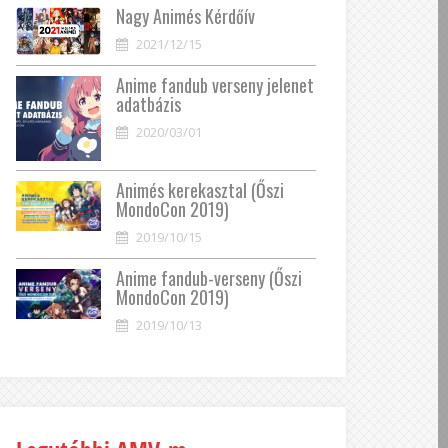
Nagy Animés Kérdőív
2021/12/15
Anime fandub verseny jelenet
adatbázis
2020/03/01
Animés kerekasztal (Őszi
MondoCon 2019)
2019/10/15
Anime fandub-verseny (Őszi
MondoCon 2019)
2019/10/13