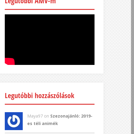
Legutóbbi AMV-m
Legutóbbi hozzászólások
Maya97 on
Szezonajánló: 2019-
es téli animék