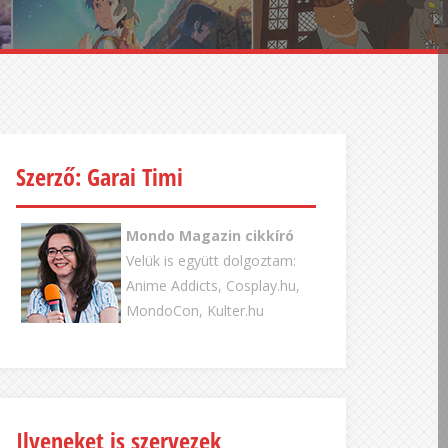
Szerző: Garai Timi
Mondo Magazin cikkíró
Velük is együtt dolgoztam:
Anime Addicts, Cosplay.hu,
MondoCon, Kulter.hu
Ilyeneket is szervezek