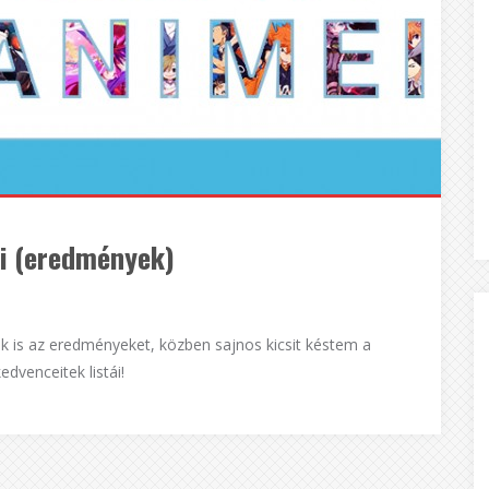
éi (eredmények)
k is az eredményeket, közben sajnos kicsit késtem a
edvenceitek listái!