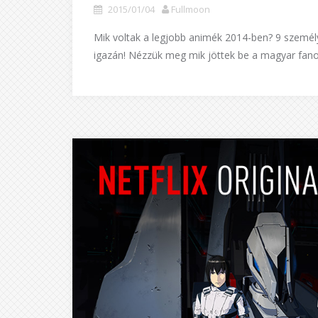
2015/01/04
Fullmoon
Mik voltak a legjobb animék 2014-ben? 9 szemé
igazán! Nézzük meg mik jöttek be a magyar fano