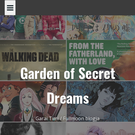
Skip
to
content
Garden of Secret
Dreams
Garai Timi / Fullmoon blogja