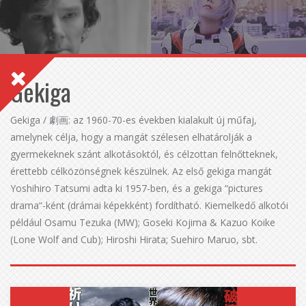
Gekiga
Gekiga / 劇画: az 1960-70-es években kialakult új műfaj,
amelynek célja, hogy a mangát szélesen elhatárolják a
gyermekeknek szánt alkotásoktól, és célzottan felnőtteknek,
érettebb célközönségnek készülnek. Az első gekiga mangát
Yoshihiro Tatsumi adta ki 1957-ben, és a gekiga “pictures
drama“-ként (drámai képekként) fordítható. Kiemelkedő alkotói
például Osamu Tezuka (MW); Goseki Kojima & Kazuo Koike
(Lone Wolf and Cub); Hiroshi Hirata; Suehiro Maruo, sbt.