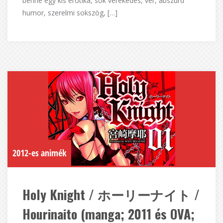
benne egy kis erotika, sok verekedés, vér, abszurd
humor, szerelmi sokszög, […]
2012-es animék
Holy Knight / ホーリーナイト /
Hourinaito (manga; 2011 és OVA;