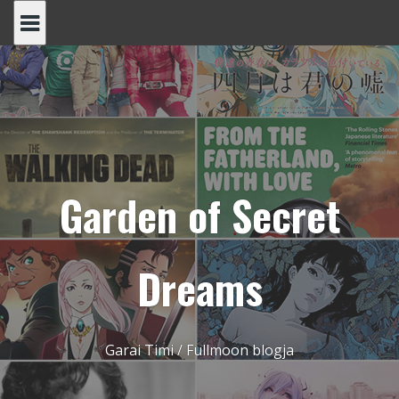
Skip
to
content
Garden of Secret
Dreams
Garai Timi / Fullmoon blogja