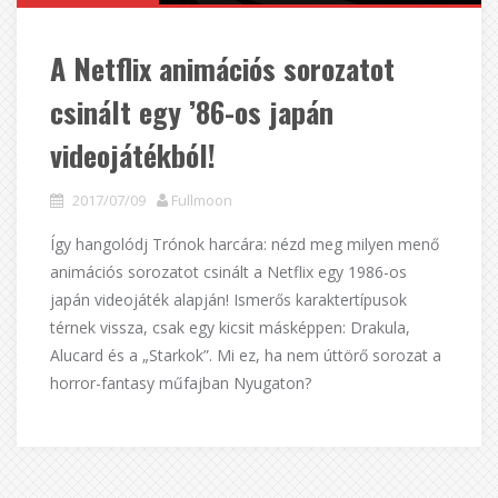
A Netflix animációs sorozatot
csinált egy ’86-os japán
videojátékból!
2017/07/09
Fullmoon
Így hangolódj Trónok harcára: nézd meg milyen menő
animációs sorozatot csinált a Netflix egy 1986-os
japán videojáték alapján! Ismerős karaktertípusok
térnek vissza, csak egy kicsit másképpen: Drakula,
Alucard és a „Starkok”. Mi ez, ha nem úttörő sorozat a
horror-fantasy műfajban Nyugaton?