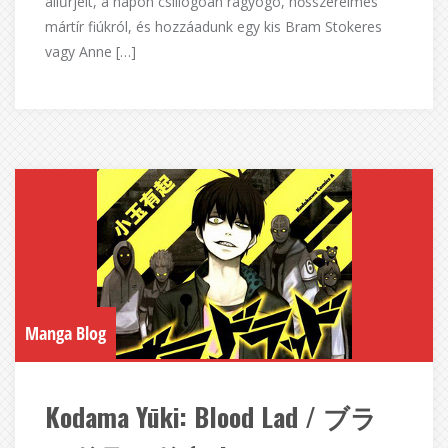
allűrjeit, a napon csillogóan ragyogó, hősszerelmes
mártír fiúkról, és hozzáadunk egy kis Bram Stokeres
vagy Anne […]
Manga Blog
Kodama Yūki: Blood Lad / ブラ