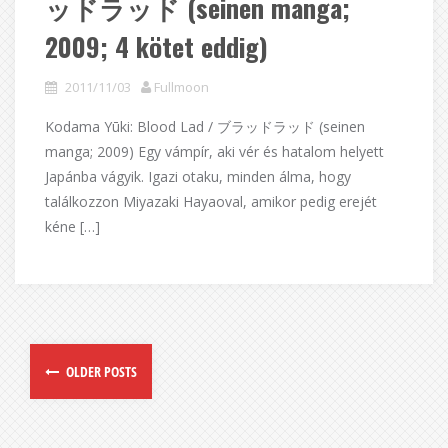
ッドラッド (seinen manga;
2009; 4 kötet eddig)
2011/11/03
Fullmoon
Kodama Yūki: Blood Lad / ブラッドラッド (seinen
manga; 2009) Egy vámpír, aki vér és hatalom helyett
Japánba vágyik. Igazi otaku, minden álma, hogy
találkozzon Miyazaki Hayaoval, amikor pedig erejét
kéne […]
OLDER POSTS