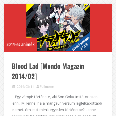
2014-es animék
Blood Lad [Mondo Magazin
2014/02]
2014/03/11
Fullmoon
– Egy vámpír története, aki Son Goku-imitátor akart
lenni. Mi lenne, ha a mangauniverzum legfelkapottabb
elemeit ömlesztenénk egyetlen történetbe? Lenne