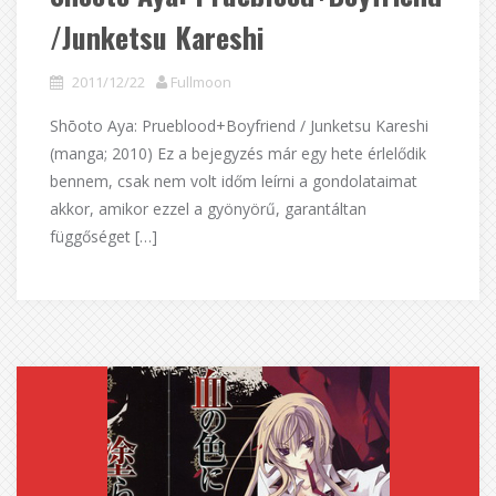
/Junketsu Kareshi
2011/12/22
Fullmoon
Shōoto Aya: Prueblood+Boyfriend / Junketsu Kareshi
(manga; 2010) Ez a bejegyzés már egy hete érlelődik
bennem, csak nem volt időm leírni a gondolataimat
akkor, amikor ezzel a gyönyörű, garantáltan
függőséget […]