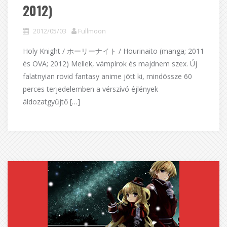
2012)
2012/05/03
Fullmoon
Holy Knight / ホーリーナイト / Hourinaito (manga; 2011
és OVA; 2012) Mellek, vámpírok és majdnem szex. Új
falatnyian rövid fantasy anime jött ki, mindössze 60
perces terjedelemben a vérszívó éjlények
áldozatgyűjtő […]