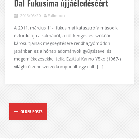
Dal Fukusima újjáéledéséért
2013/03/20
Fullmoon
A 2011. március 11-i fukusimai katasztrófa második
évfordulója alkalmából, a földrengés és szökőár
károsultjainak megsegítésére rendhagyómódon
Japánban ez a hónap adományok gyűjtésével és
megemlékezésekkel telik. Ezúttal Kanno Yōko (1967-)
világhírű zeneszerző komponált egy dalt, […]
OLDER POSTS