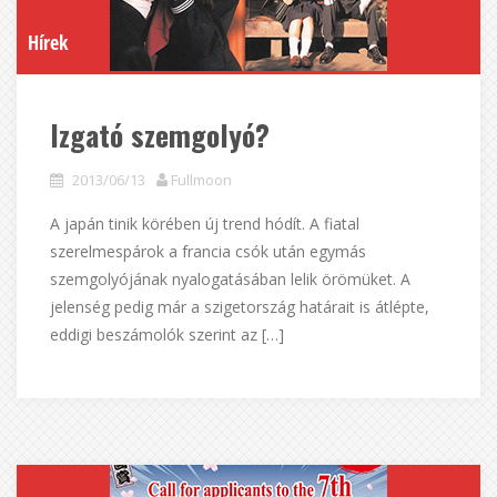
Hírek
Izgató szemgolyó?
2013/06/13
Fullmoon
A japán tinik körében új trend hódít. A fiatal
szerelmespárok a francia csók után egymás
szemgolyójának nyalogatásában lelik örömüket. A
jelenség pedig már a szigetország határait is átlépte,
eddigi beszámolók szerint az […]