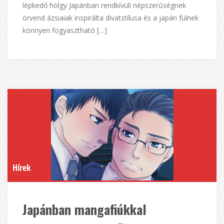
lépkedő hölgy Japánban rendkívüli népszerűségnek
örvend ázsiaiak inspirálta divatstílusa és a japán fülnek
könnyen fogyasztható […]
Hírek
Japánban mangafiúkkal