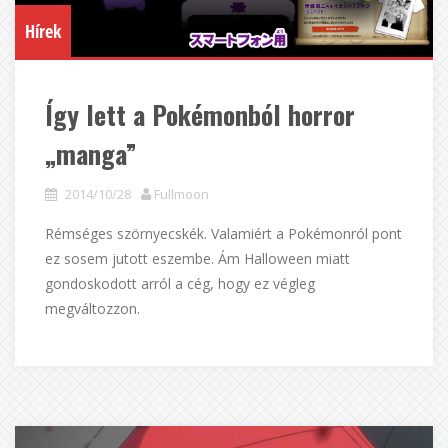
Hírek
Így lett a Pokémonból horror
„manga”
2014/10/28
Fullmoon
Rémséges szörnyecskék. Valamiért a Pokémonról pont
ez sosem jutott eszembe. Ám Halloween miatt
gondoskodott arról a cég, hogy ez végleg
megváltozzon.