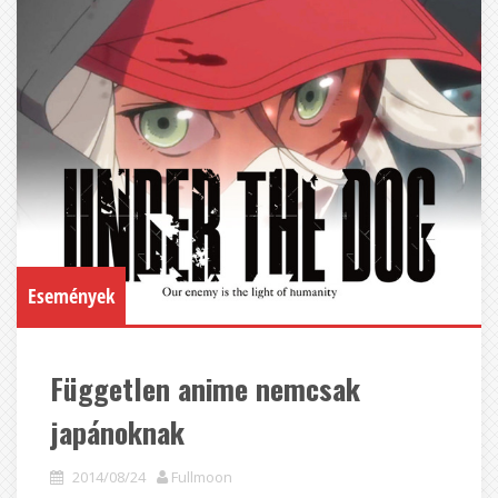
Események
Független anime nemcsak
japánoknak
2014/08/24
Fullmoon