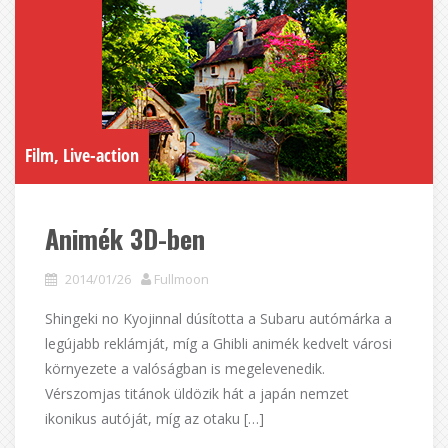
Film, Live-action
Animék 3D-ben
2014/01/26
Fullmoon
Shingeki no Kyojinnal dúsította a Subaru autómárka a
legújabb reklámját, míg a Ghibli animék kedvelt városi
környezete a valóságban is megelevenedik.
Vérszomjas titánok üldözik hát a japán nemzet
ikonikus autóját, míg az otaku […]