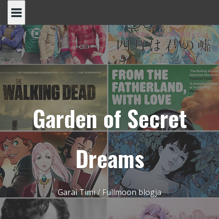
Skip
to
content
Garden of Secret
Dreams
Garai Timi / Fullmoon blogja