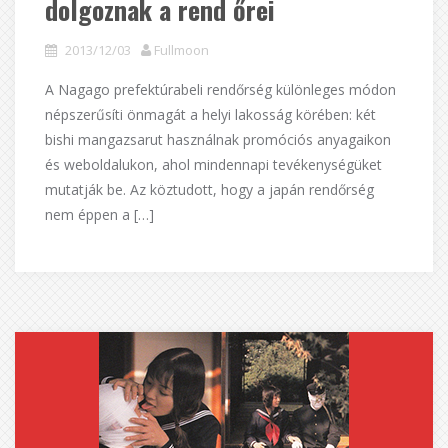
dolgoznak a rend őrei
2013/12/03
Fullmoon
A Nagago prefektúrabeli rendőrség különleges módon
népszerűsíti önmagát a helyi lakosság körében: két
bishi mangazsarut használnak promóciós anyagaikon
és weboldalukon, ahol mindennapi tevékenységüket
mutatják be. Az köztudott, hogy a japán rendőrség
nem éppen a […]