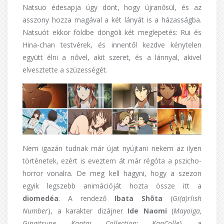
Natsuo édesapja úgy dönt, hogy újranősül, és az
asszony hozza magával a két lányát is a házasságba.
Natsuót ekkor földbe döngöli két meglepetés: Rui és
Hina-chan testvérek, és innentől kezdve kénytelen
együtt élni a nővel, akit szeret, és a lánnyal, akivel
elvesztette a szüzességét.
Nem igazán tudnak már újat nyújtani nekem az ilyen
történetek, ezért is eveztem át már régóta a pszicho-
horror vonalra. De meg kell hagyni, hogy a szezon
egyik legszebb animációját hozta össze itt a
diomedéa
. A rendező
Ibata Shōta
(
Gi(a)rlish
Number
), a karakter dizájner
Ide Naomi
(
Mayoiga,
Gingitsune, Kantai Collection: KanColle
), a