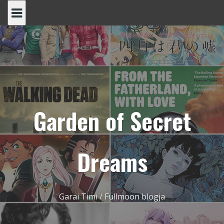
Skip
to
content
Garden of Secret
Dreams
Garai Timi / Fullmoon blogja