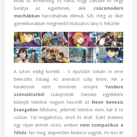
kihalt az emberiség. És naná, hogy Daisuke és négy
barátja az egyetlenek, akik
csúcsmodern
mechákban
harcolhatnak ellenük. Sőt, még az őket
gyerekkorukban megmentő titokzatos lány is feltűnik!
A sztori eddig korrekt – 5 epizódot toltam le eme
bekezdés írásáig. Az animáció szép lenne, HA a
karakterek nem lennének ennyire
Yandere
szimulátorból
szalajtottak. Daisuke egyébként
külsejét tekintve nagyon hasonlít az
Neon Genesis
Evangelion
főhősére, jellemét tekintve nem, bár ő se
százas. Túl magabiztos, önző és őrült. Ezért érdekes
egy olyan animét nézni, amiben
nem szimpatikus a
főhős
. No meg, alapvetően kíváncsi vagyok, mi lesz itt