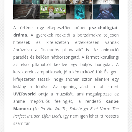
A történet egy elképesztően pöpec
pszichológiai-
dráma.
A gyerekek reakciói a borzalmakra teljesen
hitelesek és kifejezetten érzékletesen vannak
ábrázolva a “kiakadós pillanataik” is. Az animáció
parádés és kellően hátborzongató. A farmot körüllengi
az első pillanattól kezdve egy baljós hangulat. A
karakterek szimpatikusak, jó a kémia közöttük. És igen,
kifejezetten tetszik, hogy shōnen sztori ellenére egy
kislány a főhőse. Az opening alatt a jól ismert
UVERworld
ontja a muzsikát, ami megalapozza az
anime megőrülős feelingjét, a rendező
Kanbe
Mamoru
(
So Ra No Wo To, Subete ga F ni Naru: The
Perfect Insider, Elfen Lied
), így nem igen lehet itt rosszra
számítani.