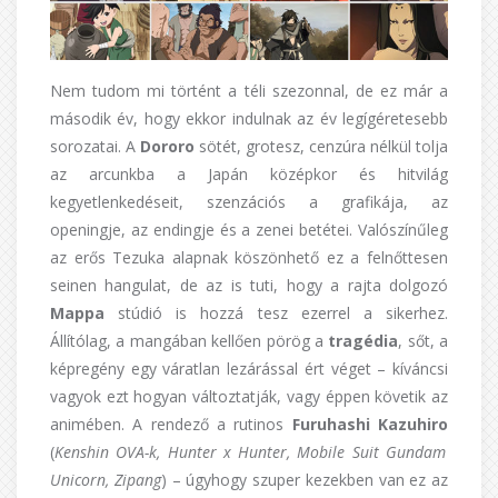
Nem tudom mi történt a téli szezonnal, de ez már a
második év, hogy ekkor indulnak az év legígéretesebb
sorozatai. A
Dororo
sötét, grotesz, cenzúra nélkül tolja
az arcunkba a Japán középkor és hitvilág
kegyetlenkedéseit, szenzációs a grafikája, az
openingje, az endingje és a zenei betétei. Valószínűleg
az erős Tezuka alapnak köszönhető ez a felnőttesen
seinen hangulat, de az is tuti, hogy a rajta dolgozó
Mappa
stúdió is hozzá tesz ezerrel a sikerhez.
Állítólag, a mangában kellően pörög a
tragédia
, sőt, a
képregény egy váratlan lezárással ért véget – kíváncsi
vagyok ezt hogyan változtatják, vagy éppen követik az
animében. A rendező a rutinos
Furuhashi Kazuhiro
(
Kenshin OVA-k, Hunter x Hunter, Mobile Suit Gundam
Unicorn, Zipang
) – úgyhogy szuper kezekben van ez az