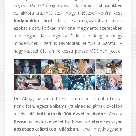
idején neki kell megmenteni a barátait
”. Főhősünkben
ez akkora traumát szül, hogy tinédzser korára kész
bodybuilder őrült
lesz, és megszállottan keresi
azokat a szituációkat, amikor a megmentő szerepében
tetszeleghet. Kicsit egoista. És kicsit az idegeire megy
mindenkinek. Ezért is távolodtak el tőle a barátai. A
nagy katasztrófa, amire készül persze MÉG nem jött el.
De! Ahogy az szokott lenni, váratlanul fordul a kocka.
Konkrétan, egész
Shibuya
(itt élnek és járnak iskolába
a hőseink)
időt utazik 300 évvel a jövőbe
. Ahol a
Revisions nevű szervezet tör hőseink életére egy olyan
posztapokaliptikus világban
, ahol majdhogynem