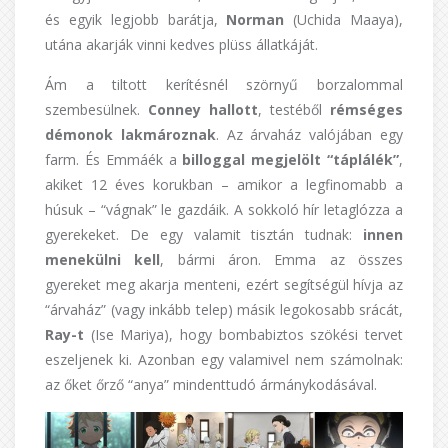
és egyik legjobb barátja,
Norman
(Uchida Maaya),
utána akarják vinni kedves plüss állatkáját.
Ám a tiltott kerítésnél szörnyű borzalommal
szembesülnek.
Conney hallott
, testéből
rémséges
démonok lakmároznak
. Az árvaház valójában egy
farm. És Emmáék a
billoggal megjelölt “táplálék”
,
akiket 12 éves korukban – amikor a legfinomabb a
húsuk – “vágnak” le gazdáik. A sokkoló hír letaglózza a
gyerekeket. De egy valamit tisztán tudnak:
innen
menekülni kell
, bármi áron. Emma az összes
gyereket meg akarja menteni, ezért segítségül hívja az
“árvaház” (vagy inkább telep) másik legokosabb srácát,
Ray-t
(Ise Mariya), hogy bombabiztos szökési tervet
eszeljenek ki. Azonban egy valamivel nem számolnak:
az őket őrző “anya” mindenttudó ármánykodásával.