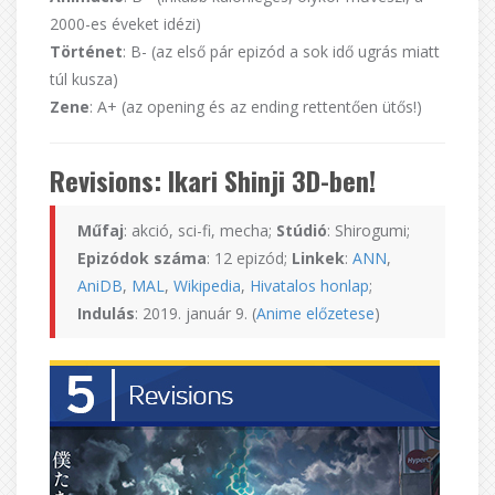
2000-es éveket idézi)
Történet
: B- (az első pár epizód a sok idő ugrás miatt
túl kusza)
Zene
: A+ (az opening és az ending rettentően ütős!)
Revisions: Ikari Shinji 3D-ben!
Műfaj
: akció, sci-fi, mecha;
Stúdió
: Shirogumi;
Epizódok száma
: 12 epizód;
Linkek
:
ANN
,
AniDB
,
MAL
,
Wikipedia
,
Hivatalos honlap
;
Indulás
: 2019. január 9. (
Anime előzetese
)