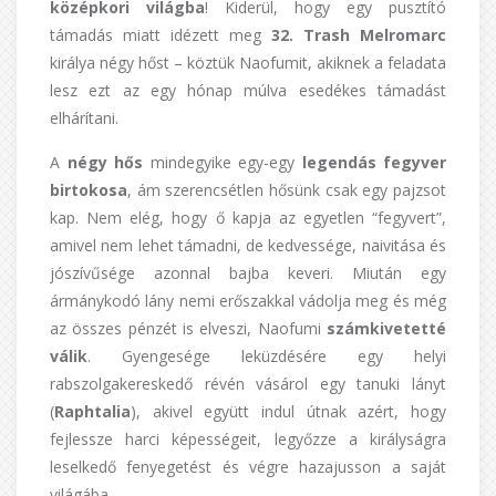
középkori világba
! Kiderül, hogy egy pusztító
támadás miatt idézett meg
32. Trash Melromarc
királya négy hőst – köztük Naofumit, akiknek a feladata
lesz ezt az egy hónap múlva esedékes támadást
elhárítani.
A
négy hős
mindegyike egy-egy
legendás fegyver
birtokosa
, ám szerencsétlen hősünk csak egy pajzsot
kap. Nem elég, hogy ő kapja az egyetlen “fegyvert”,
amivel nem lehet támadni, de kedvessége, naivitása és
jószívűsége azonnal bajba keveri. Miután egy
ármánykodó lány nemi erőszakkal vádolja meg és még
az összes pénzét is elveszi, Naofumi
számkivetetté
válik
. Gyengesége leküzdésére egy helyi
rabszolgakereskedő révén vásárol egy tanuki lányt
(
Raphtalia
), akivel együtt indul útnak azért, hogy
fejlessze harci képességeit, legyőzze a királyságra
leselkedő fenyegetést és végre hazajusson a saját
világába.