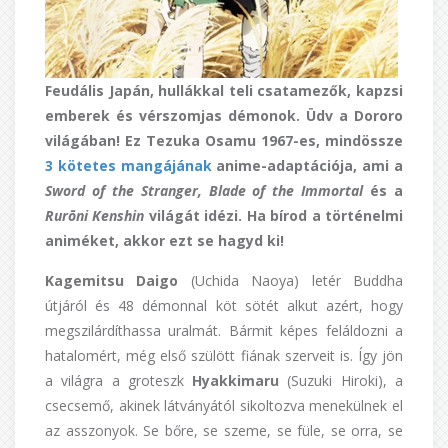
Feudális Japán, hullákkal teli csatamezők, kapzsi
emberek és vérszomjas démonok. Üdv a Dororo
világában! Ez Tezuka Osamu 1967-es, mindössze
3 kötetes mangájának
anime-adaptációja, ami a
Sword of the Stranger,
Blade of the Immortal
és a
Rurōni Kenshin
világát idézi. Ha bírod a történelmi
animéket, akkor ezt se hagyd ki!
Kagemitsu Daigo
(Uchida Naoya) letér Buddha
útjáról és 48 démonnal köt sötét alkut azért, hogy
megszilárdíthassa uralmát. Bármit képes feláldozni a
hatalomért, még első szülött fiának szerveit is. Így jön
a világra a groteszk
Hyakkimaru
(Suzuki Hiroki), a
csecsemő, akinek látványától sikoltozva menekülnek el
az asszonyok. Se bőre, se szeme, se füle, se orra, se