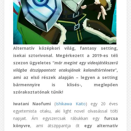
Alternatív középkori világ, fantasy setting,
isekai sztorivonal. Megérkezett a 2019-es téli
szezon ügyeletes “
már megint egy videojátékszerű
világba átszippantott otakujának kalandtörténete
”,
ami az első részek alapján – legyen a setting
bármennyire is klisés-, meglepően
szórakoztatónak tűnik!
Iwatani Naofumi
(
Ishikawa Kaito
) egy 20 éves
egyetemista otaku, aki light novel olvasással tölti
napjait. Ám egyszercsak rábukkan egy
furcsa
könyvre
, ami átszippantja őt
egy alternatív