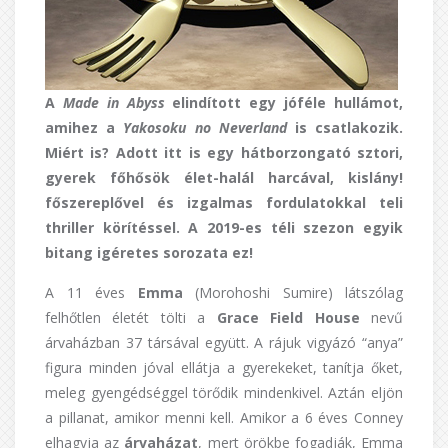
A
Made in Abyss
elindított egy jóféle hullámot,
amihez a
Yakosoku no Neverland
is csatlakozik.
Miért is? Adott itt is egy hátborzongató sztori,
gyerek főhősök élet-halál harcával, kislány!
főszereplővel és izgalmas fordulatokkal teli
thriller körítéssel. A 2019-es téli szezon egyik
bitang igéretes sorozata ez!
A 11 éves
Emma
(Morohoshi Sumire) látszólag
felhőtlen életét tölti a
Grace Field House
nevű
árvaházban 37 társával együtt. A rájuk vigyázó “anya”
figura minden jóval ellátja a gyerekeket, tanítja őket,
meleg gyengédséggel törődik mindenkivel. Aztán eljön
a pillanat, amikor menni kell. Amikor a 6 éves Conney
elhagyja az
árvaházat
, mert örökbe fogadják, Emma