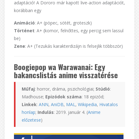
adaptáció! A Dororo már kapott live-action adaptációt,
korábban egy
Animáció
: A+ (pöpec, sötét, groteszk)
Történet
: A+ (komor, felnőttes, egy percig sem lassul
be)
Zene
: A+ (Tezukás karakterdizájn is felsejlik többször)
Boogiepop wa Warawanai: Egy
bakancslistás anime visszatérése
Műfaj
: horror, dráma, pszichológiai;
Stúdió
:
Madhouse;
Epizódok száma
: 18 epizód;
Linkek
:
ANN
,
AniDB
,
MAL
,
Wikipedia
,
Hivatalos
honlap
;
Indulás
: 2019. január 4. (
Anime
előzetese
)