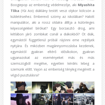
Boogiepop az emberiség védelmezője, aki
Miyashita
Tōka
(Yūi Aoi) diáklány testét veszi olykor kölcsön a
küldetéseihez. Emberevő szörny az iskolában? Halott
manipulátor, aki a rossz oldalra állítja a különleges
képességekkel bírókat? Egy borzasztó drog, ami
kétlábon járó zombikat csinál a diákokból? Öt diák,
egymástól függetlenül próbál rájönni eme rejtélyek
nyitjára. És miközben magánnyomozásba kezdenek,
egymástól gyakran eltérő idősíkokon, gyakran
ugyanazokat az eseményeket más és más
szemszögből megélve, egyetlen kérdés lebeg a
szemünk előtt. Vajon az emberiség tényleg megérett a
végső pusztulásra?