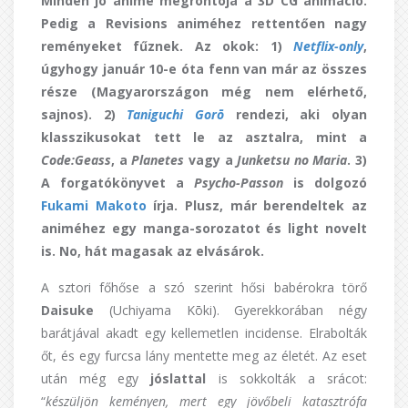
Minden jó anime megrontója a 3D CG animáció.
Pedig a Revisions animéhez rettentően nagy
reményeket fűznek. Az okok: 1)
Netflix-only
,
úgyhogy január 10-e óta fenn van már az összes
része (Magyarországon még nem elérhető,
sajnos). 2)
Taniguchi Gorō
rendezi, aki olyan
klasszikusokat tett le az asztalra, mint a
Code:Geass
, a
Planetes
vagy a
Junketsu no Maria
. 3)
A forgatókönyvet a
Psycho-Passon
is dolgozó
Fukami Makoto
írja. Plusz, már berendeltek az
animéhez egy manga-sorozatot és light novelt
is. No, hát magasak az elvásárok.
A sztori főhőse a szó szerint hősi babérokra törő
Daisuke
(Uchiyama Kōki). Gyerekkorában négy
barátjával akadt egy kellemetlen incidense. Elrabolták
őt, és egy furcsa lány mentette meg az életét. Az eset
után még egy
jóslattal
is sokkolták a srácot:
“
készüljön keményen, mert egy jövőbeli katasztrófa