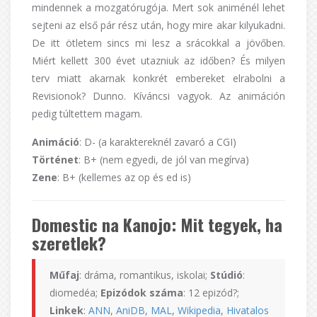
mindennek a mozgatórugója. Mert sok animénél lehet
sejteni az első pár rész után, hogy mire akar kilyukadni.
De itt ötletem sincs mi lesz a srácokkal a jövőben.
Miért kellett 300 évet utazniuk az időben? És milyen
terv miatt akarnak konkrét embereket elrabolni a
Revisionok? Dunno. Kíváncsi vagyok. Az animáción
pedig túltettem magam.
Animáció
: D- (a karaktereknél zavaró a CGI)
Történet
: B+ (nem egyedi, de jól van megírva)
Zene
: B+ (kellemes az op és ed is)
Domestic na Kanojo: Mit tegyek, ha
szeretlek?
Műfaj
: dráma, romantikus, iskolai;
Stúdió
:
diomedéa;
Epizódok száma
: 12 epizód?;
Linkek
:
ANN
,
AniDB
,
MAL
,
Wikipedia
,
Hivatalos