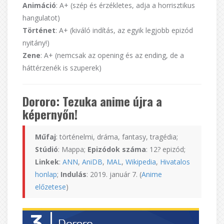
Animáció
: A+ (szép és érzékletes, adja a horrisztikus
hangulatot)
Történet
: A+ (kiváló indítás, az egyik legjobb epizód
nyitány!)
Zene
: A+ (nemcsak az opening és az ending, de a
háttérzenék is szuperek)
Dororo: Tezuka anime újra a
képernyőn!
Műfaj
: történelmi, dráma, fantasy, tragédia;
Stúdió
: Mappa;
Epizódok száma
: 12? epizód;
Linkek
:
ANN
,
AniDB
,
MAL
,
Wikipedia
,
Hivatalos
honlap
;
Indulás
: 2019. január 7. (
Anime
előzetese
)