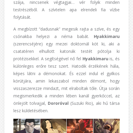
szája, nincsenek végtagjai… vér folyik minden
testrészéből. A szívtelen apa elrendeli fia vízbe
folytását.
A megbízott “dadusnak” megesik rajta a szíve, és egy
csónakba helyezi a néma babát.
Hyakkimaru
(szerencséjére) egy mezei doktornál köt ki, aki a
csatatéren elhullott katonák testét pótolja ki
protézisekkel. A segítségével nő fel
Hyakkimaru
is, és
különleges erőre tesz szert. Hatodik érzékének hála,
képes látni a démonokat. És ezzel indul el gyilkos
körútjára, amin lekaszabol minden démont, hogy
visszaszerezze mindazt, mit elraboltak tőle. Útja során
megismerkedik a minden lében kanál gyerkőccel, az
önlejölt tolvajjal,
Dororóval
(Suzuki Rio), aki hű társa
lesz küldetésében.