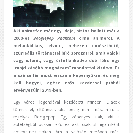
Aki animefan már egy ideje, biztos hallott már a
2000-es
Boogiepop Phantom
című animéről. A
melankólikus, elvont, nehezen emészthető,
szürreális történettel bíró sorozatról, amit valaki
vagy istenít, vagy értetlenkedve dob félre egy
“majd később megnézem” mondattal kísérve. Ez
a széria tér most vissza a képernyőkre, és meg
kell hagyni, egész erős kezdéssel próbál
érvényesülni 2019-ben.
Egy városi legendával kezdődött minden. Diákok
tűnnek el, eltűnésük oka pedig nem más, mint a
rejtélyes Boogiepop. Egy köpenyes alak, aki a
sötétségből bukkan elő, és akit csak shinigamiként
emlegetnek sokan. Ám a valóság merőben más.