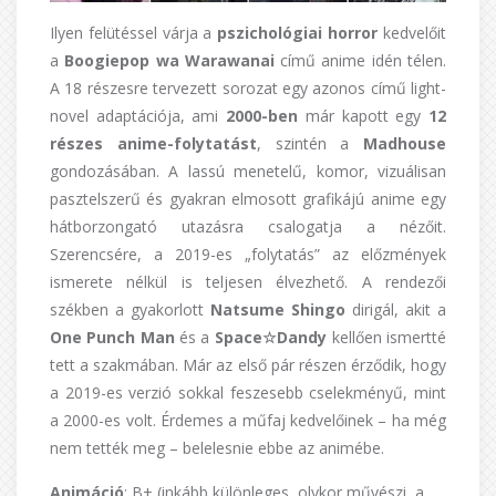
Ilyen felütéssel várja a
pszichológiai horror
kedvelőit
a
Boogiepop wa Warawanai
című anime idén télen.
A 18 részesre tervezett sorozat egy azonos című light-
novel adaptációja, ami
2000-ben
már kapott egy
12
részes anime-folytatást
, szintén a
Madhouse
gondozásában. A lassú menetelű, komor, vizuálisan
pasztelszerű és gyakran elmosott grafikájú anime egy
hátborzongató utazásra csalogatja a nézőit.
Szerencsére, a 2019-es „folytatás” az előzmények
ismerete nélkül is teljesen élvezhető. A rendezői
székben a gyakorlott
Natsume Shingo
dirigál, akit a
One Punch Man
és a
Space☆Dandy
kellően ismertté
tett a szakmában. Már az első pár részen érződik, hogy
a 2019-es verzió sokkal feszesebb cselekményű, mint
a 2000-es volt. Érdemes a műfaj kedvelőinek – ha még
nem tették meg – belelesnie ebbe az animébe.
Animáció
: B+ (inkább különleges, olykor művészi, a