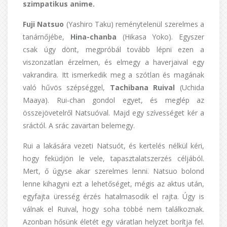
szimpatikus anime.
Fuji Natsuo
(Yashiro Taku) reménytelenül szerelmes a
tanárnőjébe,
Hina-chanba
(Hikasa Yoko). Egyszer
csak úgy dönt, megpróbál tovább lépni ezen a
viszonzatlan érzelmen, és elmegy a haverjaival egy
vakrandira. Itt ismerkedik meg a szótlan és magának
való hűvös szépséggel,
Tachibana Ruival
(Uchida
Maaya). Rui-chan gondol egyet, és meglép az
összejövetelről Natsuóval. Majd egy szívességet kér a
sráctól. A srác zavartan belemegy.
Rui a lakására vezeti Natsuót, és kertelés nélkül kéri,
hogy feküdjön le vele, tapasztalatszerzés céljából.
Mert, ő úgyse akar szerelmes lenni. Natsuo bolond
lenne kihagyni ezt a lehetőséget, mégis az aktus után,
egyfajta üresség érzés hatalmasodik el rajta. Úgy is
válnak el Ruival, hogy soha többé nem találkoznak.
Azonban hősünk életét egy váratlan helyzet borítja fel.