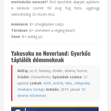
motivációs sorozat?
Első epizódok alapján ajánlom.
A kiírások szerint fél évig fog futni, úgyhogy
valószínűleg 25 részes lesz.
Animáció
: B+ (meglepően szép)
Történet
: B+ (remélem a végéig kitart)
Zene
: B+ (eddig jó)
Yakusoku no Neverland: Gyerkőc
táplálék démonoknak
Műfaj
: sci-fi, fantasy, thriller, dráma, horror;
Stúdió
: CloverWorks;
Epizódok száma
: 12
epizód;
Linkek
:
ANN
,
AniDB
,
MAL
,
Wikipedia
,
Hivatalos honlap
;
Indulás
: 2019. január 10.
(
Anime előzetese
)