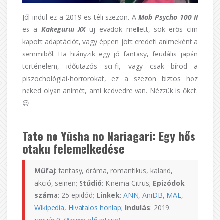
Jól indul ez a 2019-es téli szezon. A
Mob Psycho 100 II
és a
Kakegurui XX
új évadok mellett, sok erős cím
kapott adaptációt, vagy éppen jött eredeti animeként a
semmiből. Ha hiányzik egy jó fantasy, feudális japán
történelem, időutazós sci-fi, vagy csak bírod a
piszochológiai-horrorokat, ez a szezon biztos hoz
neked olyan animét, ami kedvedre van. Nézzük is őket.
😉
Tate no Yūsha no Nariagari: Egy hős
otaku felemelkedése
Műfaj
: fantasy, dráma, romantikus, kaland,
akció, seinen;
Stúdió
: Kinema Citrus;
Epizódok
száma
: 25 epidód;
Linkek
:
ANN
,
AniDB
,
MAL
,
Wikipedia
,
Hivatalos honlap
;
Indulás
: 2019.
január 9. (
Anime előzetese
)