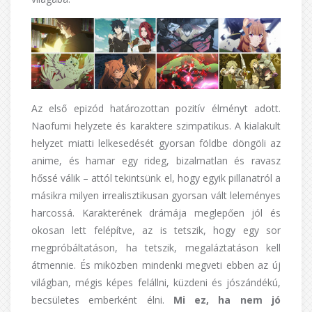
Az első epizód határozottan pozitív élményt adott.
Naofumi helyzete és karaktere szimpatikus. A kialakult
helyzet miatti lelkesedését gyorsan földbe döngöli az
anime, és hamar egy rideg, bizalmatlan és ravasz
hőssé válik – attól tekintsünk el, hogy egyik pillanatról a
másikra milyen irrealisztikusan gyorsan vált leleményes
harcossá. Karakterének drámája meglepően jól és
okosan lett felépítve, az is tetszik, hogy egy sor
megpróbáltatáson, ha tetszik, megaláztatáson kell
átmennie. És miközben mindenki megveti ebben az új
világban, mégis képes felállni, küzdeni és jószándékú,
becsületes emberként élni.
Mi ez, ha nem jó