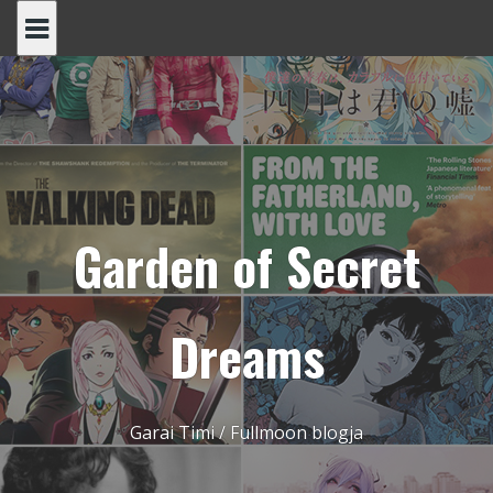
Skip
to
content
Garden of Secret
Dreams
Garai Timi / Fullmoon blogja