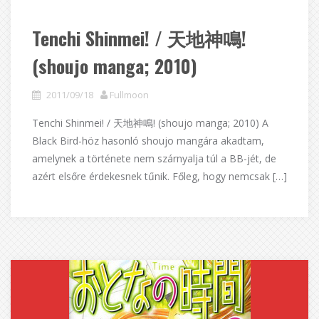
Tenchi Shinmei! / 天地神鳴!
(shoujo manga; 2010)
2011/09/18
Fullmoon
Tenchi Shinmei! / 天地神鳴! (shoujo manga; 2010) A
Black Bird-höz hasonló shoujo mangára akadtam,
amelynek a története nem szárnyalja túl a BB-jét, de
azért elsőre érdekesnek tűnik. Főleg, hogy nemcsak […]