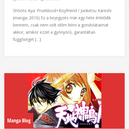
Shōoto Aya: Prueblood+Boyfriend / Junketsu Kareshi
(manga; 2010) Ez a bejegyzés már egy hete érlelődik
bennem, csak nem volt időm leírni a gondolataimat
akkor, amikor ezzel a gyönyörű, garantáltan
függőséget […]
Manga Blog