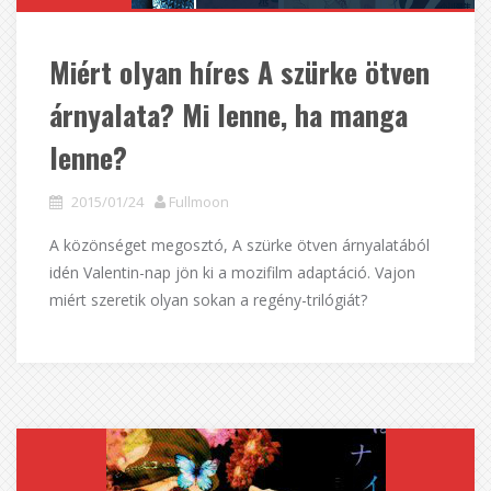
Miért olyan híres A szürke ötven
árnyalata? Mi lenne, ha manga
lenne?
2015/01/24
Fullmoon
A közönséget megosztó, A szürke ötven árnyalatából
idén Valentin-nap jön ki a mozifilm adaptáció. Vajon
miért szeretik olyan sokan a regény-trilógiát?