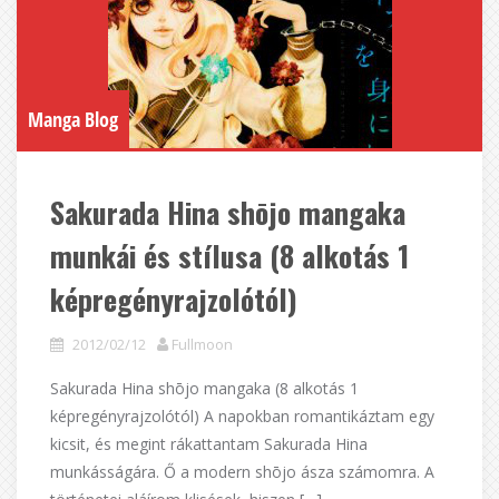
Manga Blog
Sakurada Hina shōjo mangaka
munkái és stílusa (8 alkotás 1
képregényrajzolótól)
2012/02/12
Fullmoon
Sakurada Hina shōjo mangaka (8 alkotás 1
képregényrajzolótól) A napokban romantikáztam egy
kicsit, és megint rákattantam Sakurada Hina
munkásságára. Ő a modern shōjo ásza számomra. A