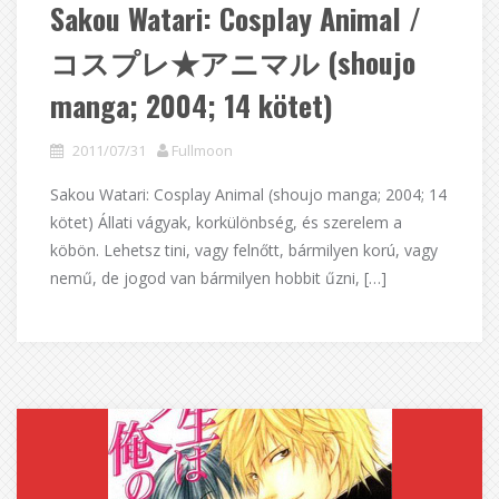
Sakou Watari: Cosplay Animal /
コスプレ★アニマル (shoujo
manga; 2004; 14 kötet)
2011/07/31
Fullmoon
Sakou Watari: Cosplay Animal (shoujo manga; 2004; 14
kötet) Állati vágyak, korkülönbség, és szerelem a
köbön. Lehetsz tini, vagy felnőtt, bármilyen korú, vagy
nemű, de jogod van bármilyen hobbit űzni, […]