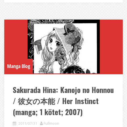
Manga Blog
Sakurada Hina: Kanojo no Honnou
/ 彼女の本能 / Her Instinct
(manga; 1 kötet; 2007)
2011/07/31
Fullmoon