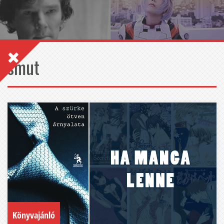
smut
Könyvajánló