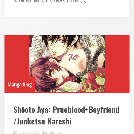
történetei aláírom klisések, hiszen […]
Manga Blog
Shōoto Aya: Prueblood+Boyfriend
/Junketsu Kareshi
2011/12/22
Fullmoon