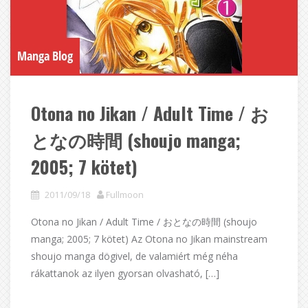
Manga Blog
Otona no Jikan / Adult Time / お
となの時間 (shoujo manga;
2005; 7 kötet)
2011/09/18
Fullmoon
Otona no Jikan / Adult Time / おとなの時間 (shoujo
manga; 2005; 7 kötet) Az Otona no Jikan mainstream
shoujo manga dögivel, de valamiért még néha
rákattanok az ilyen gyorsan olvasható, […]