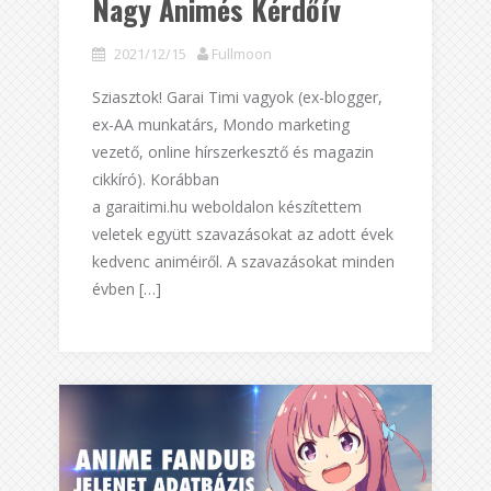
Nagy Animés Kérdőív
2021/12/15
Fullmoon
Sziasztok! Garai Timi vagyok (ex-blogger,
ex-AA munkatárs, Mondo marketing
vezető, online hírszerkesztő és magazin
cikkíró). Korábban
a garaitimi.hu weboldalon készítettem
veletek együtt szavazásokat az adott évek
kedvenc animéiről. A szavazásokat minden
évben […]