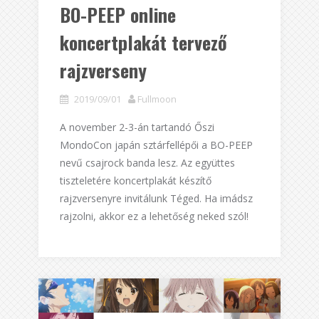
BO-PEEP online
koncertplakát tervező
rajzverseny
2019/09/01
Fullmoon
A november 2-3-án tartandó Őszi
MondoCon japán sztárfellépői a BO-PEEP
nevű csajrock banda lesz. Az együttes
tiszteletére koncertplakát készítő
rajzversenyre invitálunk Téged. Ha imádsz
rajzolni, akkor ez a lehetőség neked szól!