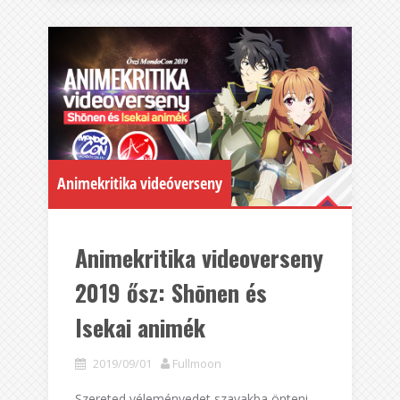
Animekritika videóverseny
Animekritika videoverseny
2019 ősz: Shōnen és
Isekai animék
2019/09/01
Fullmoon
Szereted véleményedet szavakba önteni,