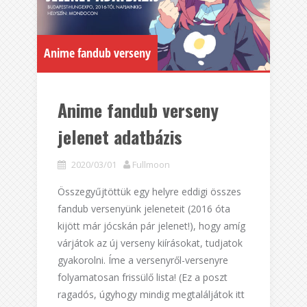
Anime fandub verseny
Anime fandub verseny
jelenet adatbázis
2020/03/01
Fullmoon
Összegyűjtöttük egy helyre eddigi összes
fandub versenyünk jeleneteit (2016 óta
kijött már jócskán pár jelenet!), hogy amíg
várjátok az új verseny kiírásokat, tudjatok
gyakorolni. Íme a versenyről-versenyre
folyamatosan frissülő lista! (Ez a poszt
ragadós, úgyhogy mindig megtaláljátok itt