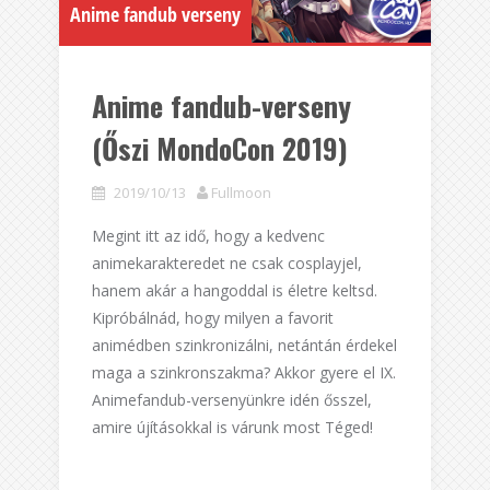
Anime fandub verseny
Anime fandub-verseny
(Őszi MondoCon 2019)
2019/10/13
Fullmoon
Megint itt az idő, hogy a kedvenc
animekarakteredet ne csak cosplayjel,
hanem akár a hangoddal is életre keltsd.
Kipróbálnád, hogy milyen a favorit
animédben szinkronizálni, netántán érdekel
maga a szinkronszakma? Akkor gyere el IX.
Animefandub-versenyünkre idén ősszel,
amire újításokkal is várunk most Téged!