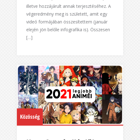
illetve hozzájárult annak terjesztéséhez. A
végeredmény meg is született, amit egy
videó formájában összesítettem (január
elején jön belőle infografika is). Összesen
[…]
Közösség