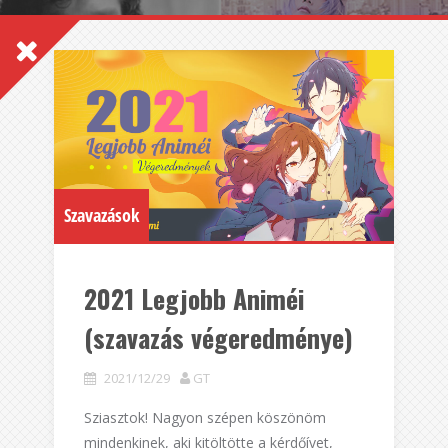
Szavazások
2021 Legjobb Animéi
(szavazás végeredménye)
2021/12/29
GT
Sziasztok! Nagyon szépen köszönöm
mindenkinek, aki kitöltötte a kérdőívet,