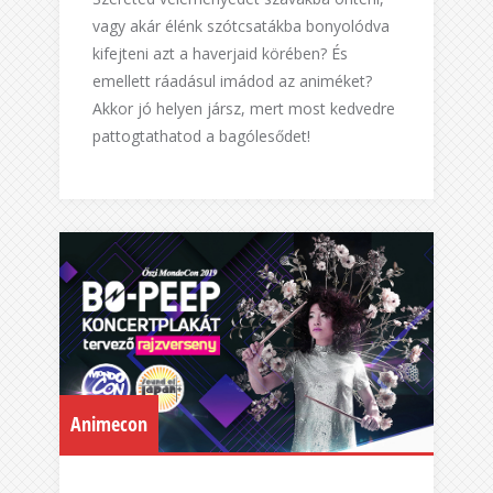
vagy akár élénk szótcsatákba bonyolódva
kifejteni azt a haverjaid körében? És
emellett ráadásul imádod az animéket?
Akkor jó helyen jársz, mert most kedvedre
pattogtathatod a bagólesődet!
Animecon