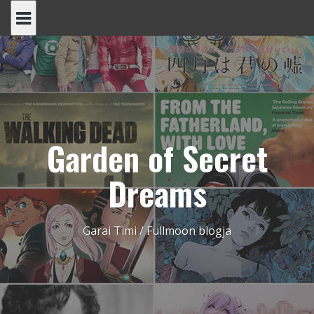
Skip
to
content
Garden of Secret
Dreams
Garai Timi / Fullmoon blogja