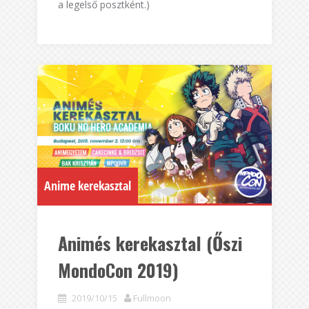
a legelső posztként.)
Anime kerekasztal
Animés kerekasztal (Őszi
MondoCon 2019)
2019/10/15
Fullmoon