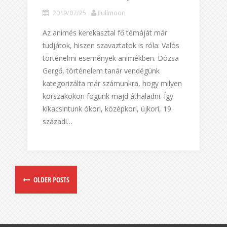
2019/07/25
Fullmoon
Az animés kerekasztal fő témáját már
tudjátok, hiszen szavaztatok is róla: Valós
történelmi események animékben. Dózsa
Gergő, történelem tanár vendégünk
kategorizálta már számunkra, hogy milyen
korszakokon fogunk majd áthaladni. Így
kikacsintunk ókori, középkori, újkori, 19.
századi…
OLDER POSTS