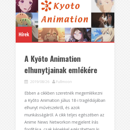
Hírek
A Kyōto Animation
elhunytjainak emlékére
2019/08/26
Fullmoon
Ebben a cikkben szeretnék megemlékezni
a Kyōto Animation július 18-i tragédiájában
elhunyt művészekről, és azok
munkásságáról. A cikk teljes egészében az
Anime News Networkon megjelent írás
fordítása, csak képekkel egészítettem ki