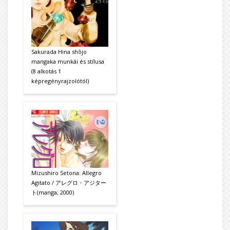
Sakurada Hina shōjo
mangaka munkái és stílusa
(8 alkotás 1
képregényrajzolótól)
Mizushiro Setona: Allegro
Agitato / アレグロ・アジター
ト(manga; 2000)