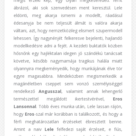
mégis érzéki kép, egy olyan megkeseredett férfit
ábrázol, aki sok szenvedésen ment keresztül. Lele
eldönti, meg akarja ismerni a modellt, ráadásul
édesanyja be nem teljesült álmát is valóra akarja
váltani, azt, hogy nemzetközileg elismert szupermodell
lehessen. Így nagynénjét felkeresve bejelenti, hajlandó
modellkedésre adni a fejét. A kezdeti buktatók közben
hősnőnk egy hajléktalan idegen jó szándékú tanácsait
követve, később nagymamája tragikus halála miatt
olyannyira megkeményedik, hogy munkájának élve tör
egyre magasabbra. Mindeközben megismerkedik a
magánéletben cseppet sem vonzó személyiséggel
rendelkező
Angus
szal
, valamint annak lehengerlő
természettel megáldott ikertestvérével,
Eros
Lansonnal
. Több éves munka után, Lele lassan rájön,
hogy
Eros
-szal már korábban is találkozott, és hogy a
férfi meghatározatlan érzéseket ébresztett benne.
Amint a naiv
Lele
felfedezi saját érzéseit, e fiús,