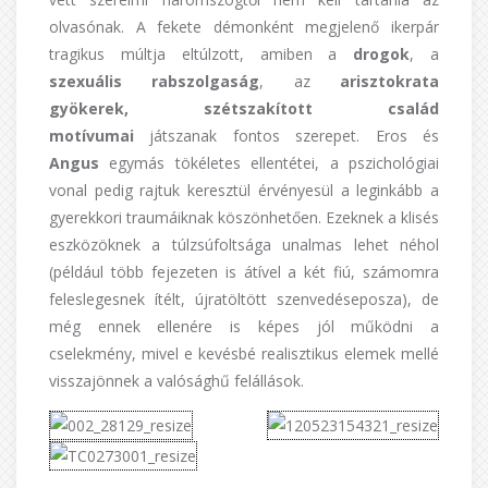
olvasónak. A fekete démonként megjelenő ikerpár
tragikus múltja eltúlzott, amiben a
drogok
, a
szexuális rabszolgaság
, az
arisztokrata
gyökerek, szétszakított család
motívumai
játszanak fontos szerepet. Eros és
Angus
egymás tökéletes ellentétei, a pszichológiai
vonal pedig rajtuk keresztül érvényesül a leginkább a
gyerekkori traumáiknak köszönhetően. Ezeknek a klisés
eszközöknek a túlzsúfoltsága unalmas lehet néhol
(például több fejezeten is átível a két fiú, számomra
feleslegesnek ítélt, újratöltött szenvedéseposza), de
még ennek ellenére is képes jól működni a
cselekmény, mivel e kevésbé realisztikus elemek mellé
visszajönnek a valósághű felállások.