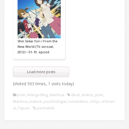
Shin Sekai Yori / From the
New World (TV-sorozat;
2012) ~ 01-10. epizód
Load more posts
(Visited 503 times, 1 visits today)
Josei
,
Manga Blog
,
Manhua
divat
,
dráma
,
josei
,
Manhua
,
mature
,
pszichológiai
,
romantikus
,
shōjo
,
shōnen
ai
,
Tajvan
permalink