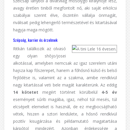
szélcsap lányból a divatvilág mosolygó királynője lesz,
avagy éretlen tiniből megfontolt nő, aki saját erkölcsi
szabályai szerint élve, őszintén vállalja önmagát,
riválisait pedig lehengerlő természetével és kitartásával
hagyja maga mögött.
Szépség, karrier és érzelmek
Ritkán találkozik az olvasó
egy olyan shōjo/josei
alkotással, amelyben nemcsak az igaz szerelem utáni
hajsza kap főszerepet, hanem a főhősnő külső és belső
fejlődése is, valamint az a szakma, amibe rendkívül
nagy kitartással veti bele magát karakterünk. Az eddig
14 kötetet
megért történet körülbelül
4-5 év
eseményeit sűríti magába, igaz, néhol túl mesés, túl
elcsépelt elemeket is használ, de ez megbocsájtható
vétek, hiszen a sztori lendülete, a hősnő rendkívül
pozitív kisugárzása és példamutató magatartása
kárpótol mindezért. Azonban érdekessége a