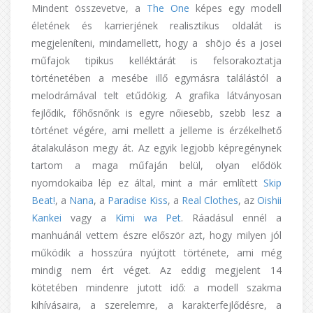
Mindent összevetve, a
The One
képes egy modell
életének és karrierjének realisztikus oldalát is
megjeleníteni, mindamellett, hogy a shōjo és a josei
műfajok tipikus kelléktárát is felsorakoztatja
történetében a mesébe illő egymásra találástól a
melodrámával telt etűdökig. A grafika látványosan
fejlődik, főhősnőnk is egyre nőiesebb, szebb lesz a
történet végére, ami mellett a jelleme is érzékelhető
átalakuláson megy át. Az egyik legjobb képregénynek
tartom a maga műfaján belül, olyan elődök
nyomdokaiba lép ez által, mint a már említett
Skip
Beat!
, a
Nana
, a
Paradise Kiss
, a
Real Clothes
, az
Oishii
Kankei
vagy a
Kimi wa Pet
. Ráadásul ennél a
manhuánál vettem észre először azt, hogy milyen jól
működik a hosszúra nyújtott története, ami még
mindig nem ért véget. Az eddig megjelent 14
kötetében mindenre jutott idő: a modell szakma
kihívásaira, a szerelemre, a karakterfejlődésre, a