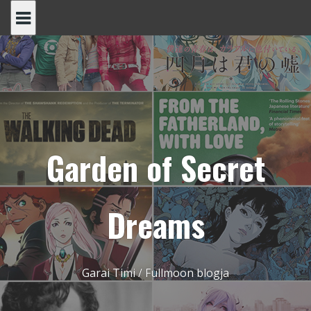
Skip
to
content
Garden of Secret
Dreams
Garai Timi / Fullmoon blogja