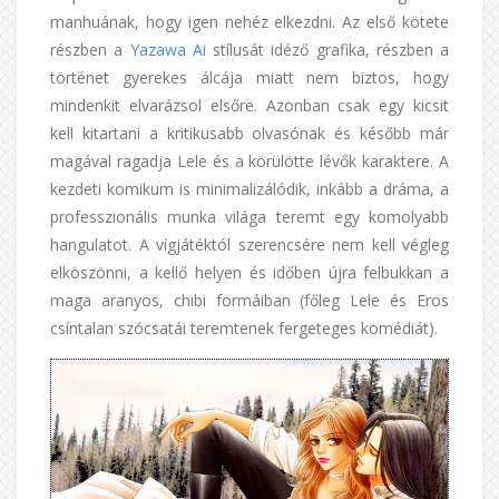
manhuának, hogy igen nehéz elkezdni. Az első kötete
részben a
Yazawa Ai
stílusát idéző grafika, részben a
történet gyerekes álcája miatt nem biztos, hogy
mindenkit elvarázsol elsőre. Azonban csak egy kicsit
kell kitartani a kritikusabb olvasónak és később már
magával ragadja Lele és a körülötte lévők karaktere. A
kezdeti komikum is minimalizálódik, inkább a dráma, a
professzionális munka világa teremt egy komolyabb
hangulatot. A vígjátéktól szerencsére nem kell végleg
elköszönni, a kellő helyen és időben újra felbukkan a
maga aranyos, chibi formáiban (főleg Lele és Eros
csíntalan szócsatái teremtenek fergeteges komédiát).