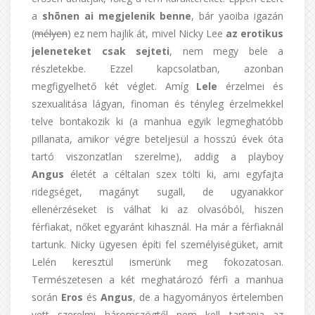
a
shōnen ai megjelenik benne
, bár yaoiba igazán
(
mélyen
) ez nem hajlik át, mivel Nicky Lee
az erotikus
jeleneteket csak sejteti
, nem megy bele a
részletekbe. Ezzel kapcsolatban, azonban
megfigyelhető két véglet. Amíg
Lele
érzelmei és
szexualitása lágyan, finoman és tényleg érzelmekkel
telve bontakozik ki (a manhua egyik legmeghatóbb
pillanata, amikor végre beteljesül a hosszú évek óta
tartó viszonzatlan szerelme), addig a playboy
Angus
életét a céltalan szex tölti ki, ami egyfajta
ridegséget, magányt sugall, de ugyanakkor
ellenérzéseket is válhat ki az olvasóból, hiszen
férfiakat, nőket egyaránt kihasznál. Ha már a férfiaknál
tartunk. Nicky ügyesen építi fel személyiségüket, amit
Lelén keresztül ismerünk meg fokozatosan.
Természetesen a két meghatározó férfi a manhua
során
Eros
és
Angus
, de a hagyományos értelemben
vett szerelmi háromszögtől nem kell tartania az