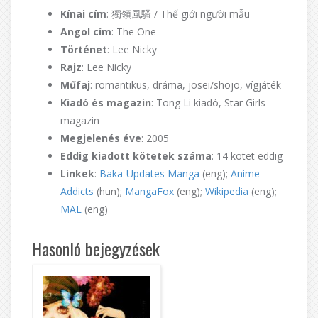
Kínai cím
: 獨領風騷 / Thế giới người mẫu
Angol cím
: The One
Történet
: Lee Nicky
Rajz
: Lee Nicky
Műfaj
: romantikus, dráma, josei/shōjo, vígjáték
Kiadó és magazin
: Tong Li kiadó, Star Girls
magazin
Megjelenés éve
: 2005
Eddig kiadott kötetek száma
: 14 kötet eddig
Linkek
:
Baka-Updates Manga
(eng);
Anime
Addicts
(hun);
MangaFox
(eng);
Wikipedia
(eng);
MAL
(eng)
Hasonló bejegyzések