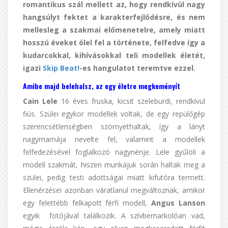
romantikus szál mellett az, hogy rendkívül nagy
hangsúlyt fektet a karakterfejlődésre, és nem
mellesleg a szakmai előmenetelre, amely miatt
hosszú éveket ölel fel a története, felfedve így a
kudarcokkal, kihívásokkal teli modellek életét,
igazi
Skip Beat!
-es hangulatot teremtve ezzel.
Amibe majd belehalsz, az egy életre megkeményít
Cain Lele
16 éves fruska, kicsit szeleburdi, rendkívül
fiús. Szülei egykor modellek voltak, de egy repülőgép
szerencsétlenségben szörnyethaltak, így a lányt
nagymamája nevelte fel, valamint a modellek
felfedezésével foglalkozó nagynénje. Lele gyűlöli a
modell szakmát, hiszen munkájuk során haltak meg a
szülei, pedig testi adottságai miatt kifutóra termett.
Ellenérzései azonban váratlanul megváltoznak, amikor
egy felettébb felkapott férfi modell,
Angus
Lanson
egyik fotójával találkozik. A szívbemarkolóan vad,