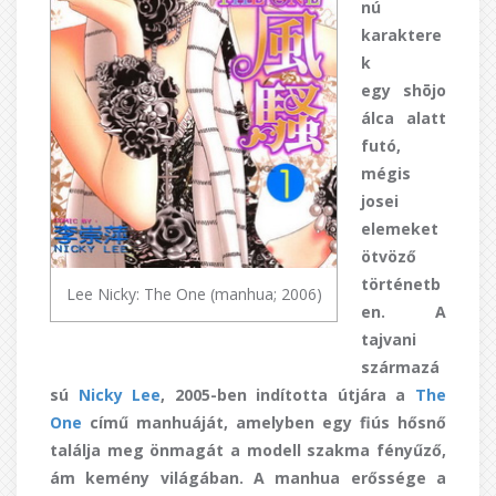
nú
karaktere
k
egy shōjo
álca alatt
futó,
mégis
josei
elemeket
ötvöző
történetb
Lee Nicky: The One (manhua; 2006)
en. A
tajvani
származá
sú
Nicky Lee
, 2005-ben indította útjára a
The
One
című manhuáját, amelyben egy fiús hősnő
találja meg önmagát a modell szakma fényűző,
ám kemény világában. A manhua erőssége a