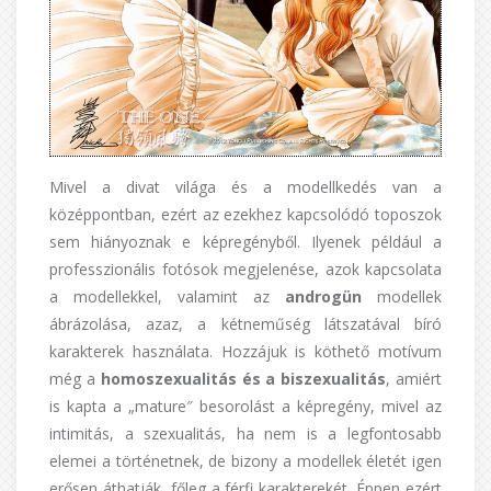
Mivel a divat világa és a modellkedés van a
középpontban, ezért az ezekhez kapcsolódó toposzok
sem hiányoznak e képregényből. Ilyenek például a
professzionális fotósok megjelenése, azok kapcsolata
a modellekkel, valamint az
androgün
modellek
ábrázolása, azaz, a kétneműség látszatával bíró
karakterek használata. Hozzájuk is köthető motívum
még a
homoszexualitás és a biszexualitás
, amiért
is kapta a „mature″ besorolást a képregény, mivel az
intimitás, a szexualitás, ha nem is a legfontosabb
elemei a történetnek, de bizony a modellek életét igen
erősen áthatják, főleg a férfi karakterekét. Éppen ezért