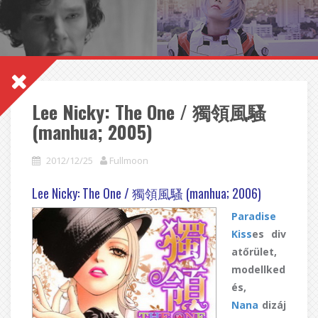
Lee Nicky: The One / 獨領風騷
(manhua; 2005)
2012/12/25
Fullmoon
Lee Nicky: The One / 獨領風騷 (manhua; 2006)
Paradise
Kiss
es div
atőrület,
modellked
és,
Nana
dizáj