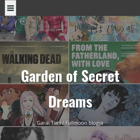
Skip
to
content
Garden of Secret
Dreams
Garai Timi / Fullmoon blogja