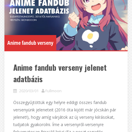
Anime fandub verseny
Anime fandub verseny jelenet
adatbázis
2020/03/01
Fullmoon
Összegyűjtöttük egy helyre eddigi összes fandub
versenyünk jeleneteit (2016 óta kijött már jócskán pár
jelenet!), hogy amíg várjátok az új verseny kiírásokat,
tudjatok gyakorolni. Íme a versenyről-versenyre
folyamatosan frissülő lista! (Ez a poszt ragadós,