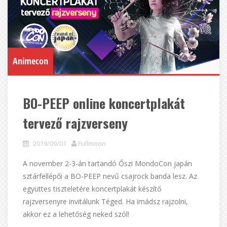
Animecon
BO-PEEP online koncertplakát
tervező rajzverseny
2019/09/01
Fullmoon
A november 2-3-án tartandó Őszi MondoCon japán
sztárfellépői a BO-PEEP nevű csajrock banda lesz. Az
együttes tiszteletére koncertplakát készítő
rajzversenyre invitálunk Téged. Ha imádsz rajzolni,
akkor ez a lehetőség neked szól!