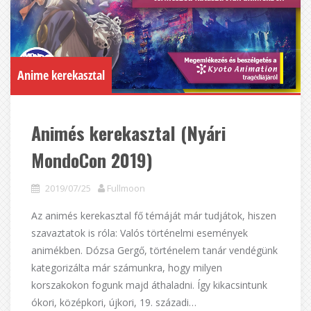
Anime kerekasztal
Animés kerekasztal (Nyári
MondoCon 2019)
2019/07/25
Fullmoon
Az animés kerekasztal fő témáját már tudjátok, hiszen
szavaztatok is róla: Valós történelmi események
animékben. Dózsa Gergő, történelem tanár vendégünk
kategorizálta már számunkra, hogy milyen
korszakokon fogunk majd áthaladni. Így kikacsintunk
ókori, középkori, újkori, 19. századi…