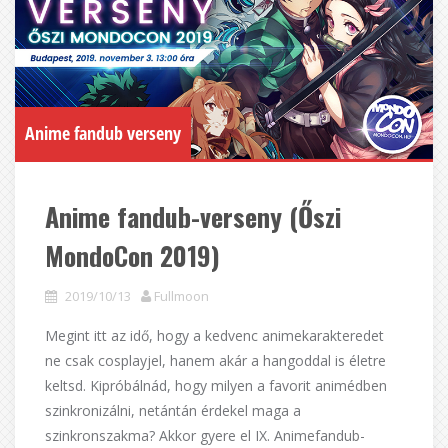
Anime fandub verseny
Anime fandub-verseny (Őszi
MondoCon 2019)
2019/10/13
Fullmoon
Megint itt az idő, hogy a kedvenc animekarakteredet
ne csak cosplayjel, hanem akár a hangoddal is életre
keltsd. Kipróbálnád, hogy milyen a favorit animédben
szinkronizálni, netántán érdekel maga a
szinkronszakma? Akkor gyere el IX. Animefandub-