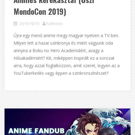
MondoCon 2019)
2019/10/15
Fullmoon
Újra egy menő anime megy magyar nyelven a TV-ben.
Milyen lett a hazai szinkronja és miért vagyunk oda
annyira a Boku no Hero Academiáért, avagy a
Hősakadémiért? Kit, miképpen inspirált ez a sorozat
arra, hogy azzal foglalkozzon, amit szeret, legyen az a
YouTuberkedés vagy éppen a szinkronszínészet?