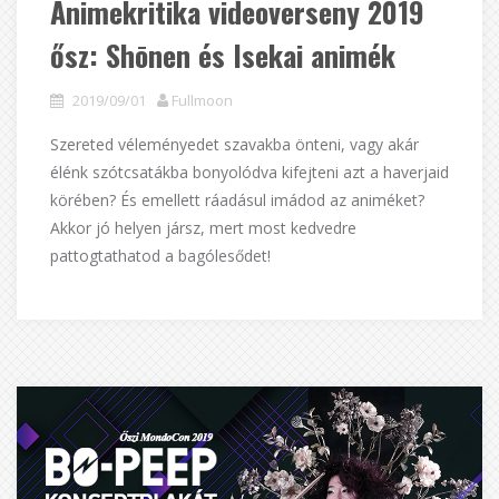
Animekritika videoverseny 2019
ősz: Shōnen és Isekai animék
2019/09/01
Fullmoon
Szereted véleményedet szavakba önteni, vagy akár
élénk szótcsatákba bonyolódva kifejteni azt a haverjaid
körében? És emellett ráadásul imádod az animéket?
Akkor jó helyen jársz, mert most kedvedre
pattogtathatod a bagólesődet!