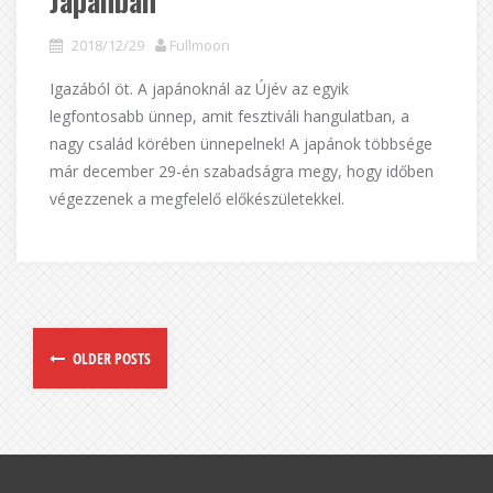
Japánban
2018/12/29
Fullmoon
Igazából öt. A japánoknál az Újév az egyik
legfontosabb ünnep, amit fesztiváli hangulatban, a
nagy család körében ünnepelnek! A japánok többsége
már december 29-én szabadságra megy, hogy időben
végezzenek a megfelelő előkészületekkel.
OLDER POSTS