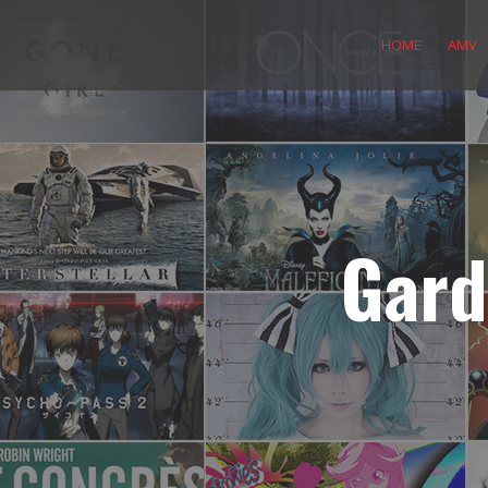
Skip
to
HOME
AMV
content
Gard