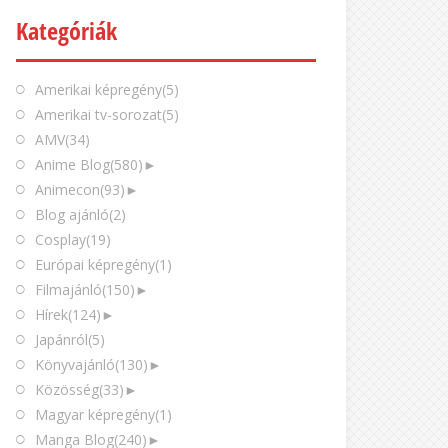
Kategóriák
Amerikai képregény
(5)
Amerikai tv-sorozat
(5)
AMV
(34)
Anime Blog
(580)
►
Animecon
(93)
►
Blog ajánló
(2)
Cosplay
(19)
Európai képregény
(1)
Filmajánló
(150)
►
Hírek
(124)
►
Japánról
(5)
Könyvajánló
(130)
►
Közösség
(33)
►
Magyar képregény
(1)
Manga Blog
(240)
►