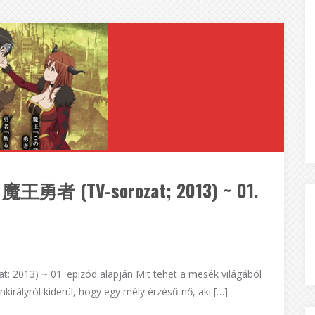
王勇者 (TV-sorozat; 2013) ~ 01.
3) ~ 01. epizód alapján Mit tehet a mesék világából
királyról kiderül, hogy egy mély érzésű nő, aki […]