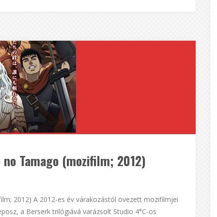
ō no Tamago (mozifilm; 2012)
lm; 2012) A 2012-es év várakozástól övezett mozifilmjei
posz, a Berserk trilógiává varázsolt Studio 4°C-os