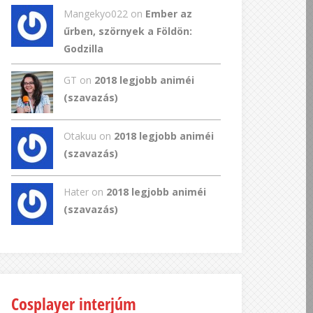
Mangekyo022
on
Ember az
űrben, szörnyek a Földön:
Godzilla
GT
on
2018 legjobb animéi
(szavazás)
Otakuu on
2018 legjobb animéi
(szavazás)
Hater on
2018 legjobb animéi
(szavazás)
Cosplayer interjúm