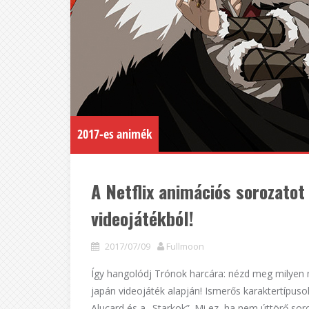
2017-es animék
A Netflix animációs sorozatot
videojátékból!
2017/07/09
Fullmoon
Így hangolódj Trónok harcára: nézd meg milyen 
japán videojáték alapján! Ismerős karaktertípuso
Alucard és a „Starkok”. Mi ez, ha nem úttörő so