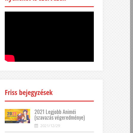
Friss bejegyzések
2021 Legjobb Animéi
(szavazás végeredménye)
2021/12/29