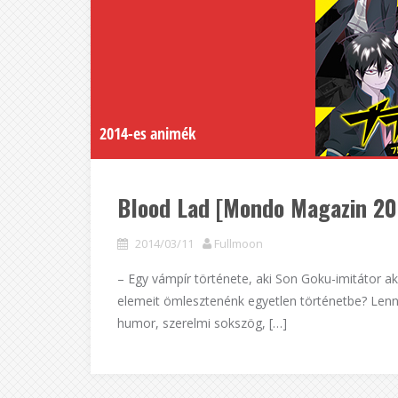
2014-es animék
Blood Lad [Mondo Magazin 20
2014/03/11
Fullmoon
– Egy vámpír története, aki Son Goku-imitátor a
elemeit ömlesztenénk egyetlen történetbe? Lenne
humor, szerelmi sokszög, […]