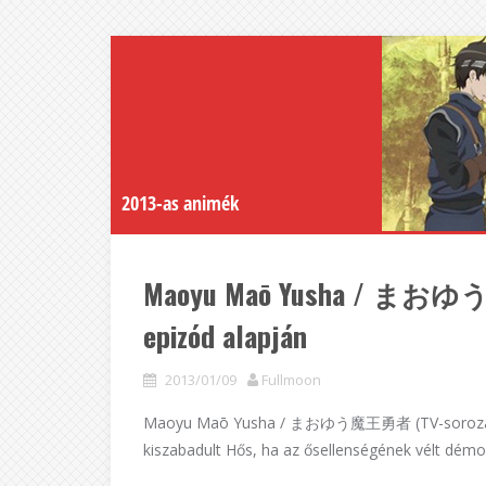
2013-as animék
Maoyu Maō Yusha / まおゆう魔
epizód alapján
2013/01/09
Fullmoon
Maoyu Maō Yusha / まおゆう魔王勇者 (TV-sorozat; 201
kiszabadult Hős, ha az ősellenségének vélt démon