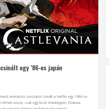
 csinált egy ’86-os japán
menő animációs sorozatot csinált a Netflix egy 1986-os
k térnek vissza, csak egy kicsit másképpen: Drakula,
rozat a horror-fantasy műfajban Nyugaton?