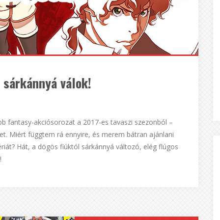
, sárkánnyá válok!
obb fantasy-akciósorozat a 2017-es tavaszi szezonból –
met. Miért függtem rá ennyire, és merem bátran ajánlani
riát? Hát, a dögös fiúktól sárkánnyá változó, elég flúgos
!