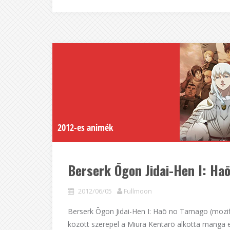
2012-es animék
Berserk Ōgon Jidai-Hen I: Ha
2012/06/05
Fullmoon
Berserk Ōgon Jidai-Hen I: Haō no Tamago (mozifi
között szerepel a Miura Kentarō alkotta manga e