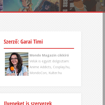
Szerző: Garai Timi
Mondo Magazin cikkíró
Velük is együtt dolgoztam:
Anime Addicts, Cosplay.hu,
MondoCon, Kulter.hu
Ilyeneket is szervezek