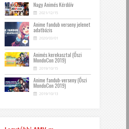
Nagy Animés Kérdőív
2021/12/15
Anime fandub verseny jelenet
adatbázis
2020/03/01
Animés kerekasztal (Őszi
MondoCon 2019)
2019/10/15
Anime fandub-verseny (Őszi
MondoCon 2019)
2019/10/13