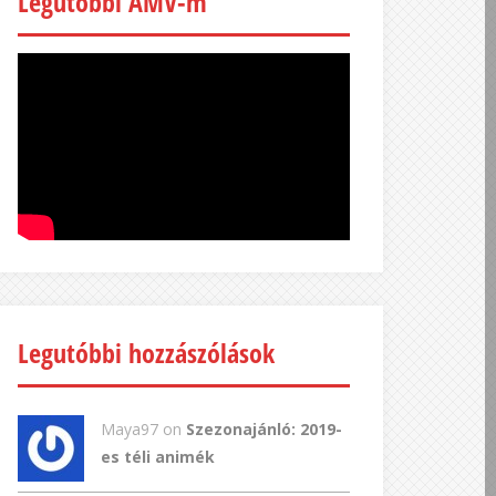
Legutóbbi AMV-m
Legutóbbi hozzászólások
Maya97 on
Szezonajánló: 2019-
es téli animék