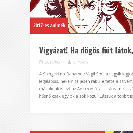
2017-es animék
Vigyázat! Ha dögös fiút látok
2017/06/11
Fullmoon
A Shingeki no Bahamut: Virgil Soul az egyik legj
legalábbis, nekem teljesen rabul ejtette a szíve
másoknak is ezt az Amazon által is streamelt szé
hősnő csak egy ok a sok közül. Lássuk a többit is