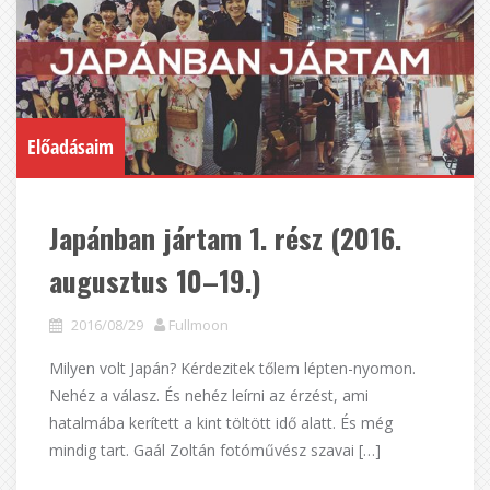
Előadásaim
Japánban jártam 1. rész (2016.
augusztus 10–19.)
2016/08/29
Fullmoon
Milyen volt Japán? Kérdezitek tőlem lépten-nyomon.
Nehéz a válasz. És nehéz leírni az érzést, ami
hatalmába kerített a kint töltött idő alatt. És még
mindig tart. Gaál Zoltán fotóművész szavai […]