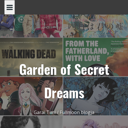
Skip
to
content
Garden of Secret
Dreams
Garai Timi / Fullmoon blogja