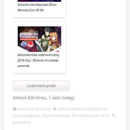
Animés kerekasztal (Őszi
MondoCon 2018)
Animekritika videoverseny
2019 ősz: Shōnen és Isekai
animék
Load more posts
(Visited 826 times, 1 visits today)
Anime kerekasztal
animés kerekasztal
,
Boku no
Hero Academia
,
Őszi MondoCon
,
Őszi MondoCon 2019
permalink