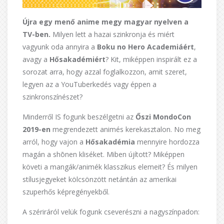
Újra egy menő anime megy magyar nyelven a
TV-ben.
Milyen lett a hazai szinkronja és miért
vagyunk oda annyira a
Boku no Hero Academiáért
,
avagy a
Hősakadémiért
? Kit, miképpen inspirált ez a
sorozat arra, hogy azzal foglalkozzon, amit szeret,
legyen az a YouTuberkedés vagy éppen a
szinkronszínészet?
Minderről IS fogunk beszélgetni az
Őszi MondoCon
2019-en
megrendezett animés kerekasztalon. No meg
arról, hogy vajon a
Hősakadémia
mennyire hordozza
magán a shōnen kliséket. Miben újított? Miképpen
követi a mangák/animék klasszikus elemeit? És milyen
stílusjegyeket kölcsönzött netántán az amerikai
szuperhős képregényekből.
A szériráról velük fogunk cseverészni a nagyszínpadon: