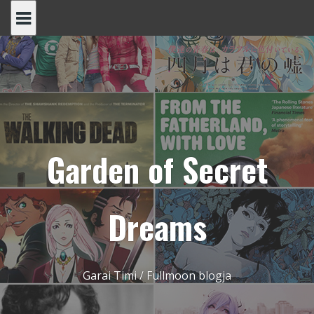
Skip
to
content
Garden of Secret
Dreams
Garai Timi / Fullmoon blogja