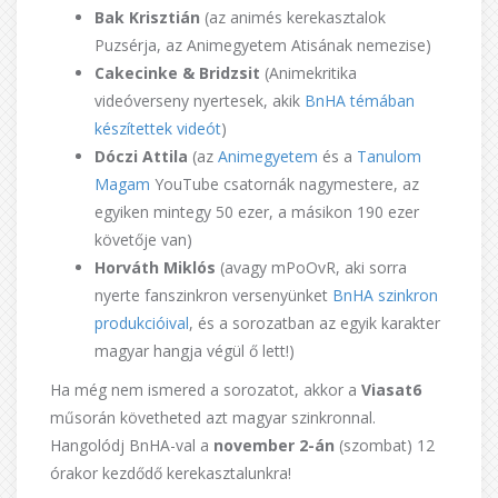
Bak Krisztián
(az animés kerekasztalok
Puzsérja, az Animegyetem Atisának nemezise)
Cakecinke & Bridzsit
(Animekritika
videóverseny nyertesek, akik
BnHA témában
készítettek videót
)
Dóczi Attila
(az
Animegyetem
és a
Tanulom
Magam
YouTube csatornák nagymestere, az
egyiken mintegy 50 ezer, a másikon 190 ezer
követője van)
Horváth Miklós
(avagy mPoOvR, aki sorra
nyerte fanszinkron versenyünket
BnHA szinkron
produkcióival
, és a sorozatban az egyik karakter
magyar hangja végül ő lett!)
Ha még nem ismered a sorozatot, akkor a
Viasat6
műsorán követheted azt magyar szinkronnal.
Hangolódj BnHA-val a
november 2-án
(szombat) 12
órakor kezdődő kerekasztalunkra!