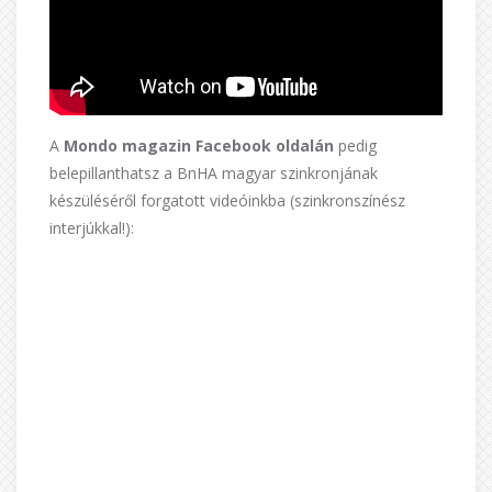
A
Mondo magazin Facebook oldalán
pedig
belepillanthatsz a BnHA magyar szinkronjának
készüléséről forgatott videóinkba (szinkronszínész
interjúkkal!):