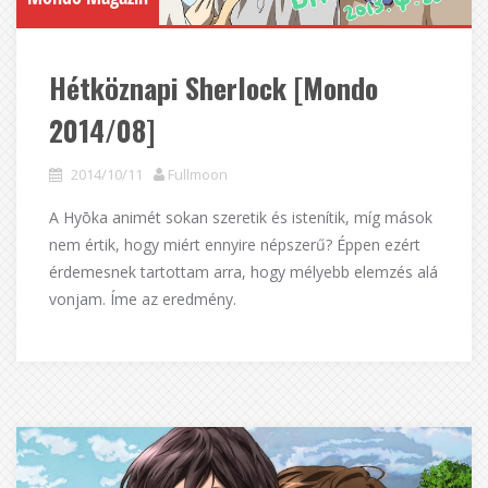
Hétköznapi Sherlock [Mondo
2014/08]
2014/10/11
Fullmoon
A Hyōka animét sokan szeretik és istenítik, míg mások
nem értik, hogy miért ennyire népszerű? Éppen ezért
érdemesnek tartottam arra, hogy mélyebb elemzés alá
vonjam. Íme az eredmény.