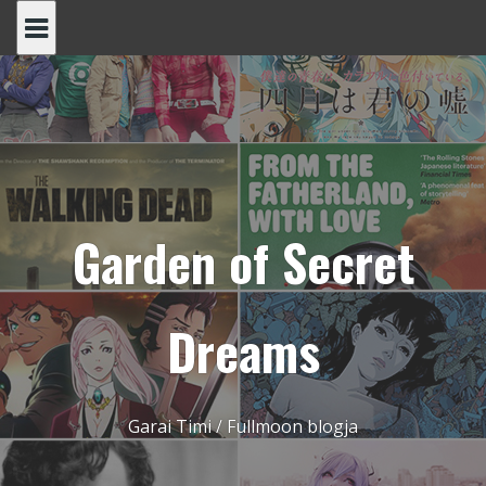
Skip
to
content
Garden of Secret
Dreams
Garai Timi / Fullmoon blogja