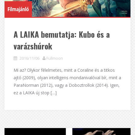
Filmajánló
A LAIKA bemutatja: Kubo és a
varázshúrok
2016/11/06
Fullmoon
Mi az? Olykor félelmetes, mint a Coraline és a titkos
ajtó (2009), olyan intelligens mondanivalóval bír, mint a
ParaNorman (2012), vagy a Doboztrollok (2014). Igen,
ez a LAIKA új stop […]