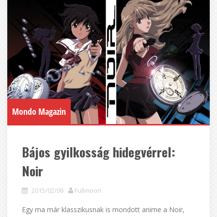
Mondo Magazin
Bájos gyilkosság hidegvérrel:
Noir
2015/02/06
Fullmoon
Egy ma már klasszikusnak is mondott anime a Noir,