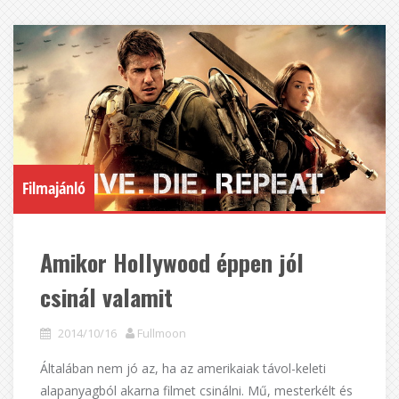
Filmajánló
Amikor Hollywood éppen jól
csinál valamit
2014/10/16
Fullmoon
Általában nem jó az, ha az amerikaiak távol-keleti
alapanyagból akarna filmet csinálni. Mű, mesterkélt és