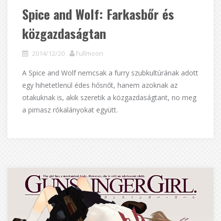
Spice and Wolf: Farkasbőr és
közgazdaságtan
2014/12/20
Fullmoon
A Spice and Wolf nemcsak a furry szubkultúrának adott
egy hihetetlenül édes hősnőt, hanem azoknak az
otakuknak is, akik szeretik a közgazdaságtant, no meg
a pimasz rókalányokat együtt.