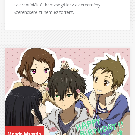
sztereotípiáktól hemzsegő lesz az eredmény.
Szerencsére itt nem ez történt.
Mondo Magazin