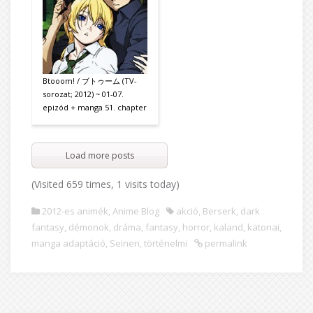
Btooom! / ブトゥーム (TV-
sorozat; 2012) ~ 01-07.
epizód + manga 51. chapter
Load more posts
(Visited 659 times, 1 visits today)
2012-es animék
,
Anime Blog
akció
,
Berserk
,
dark
fantasy
,
démonok
,
dráma
,
fantasy
,
horror
,
kaland
,
katonai
,
manga adaptáció
,
Seinen
,
történelmi
permalink