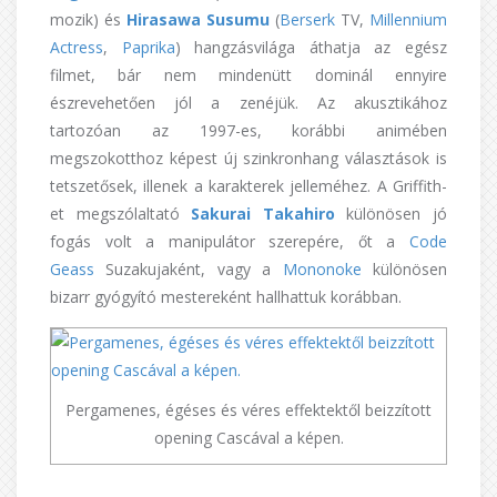
mozik) és
Hirasawa
Susumu
(
Berserk
TV,
Millennium
Actress
,
Paprika
) hangzásvilága áthatja az egész
filmet, bár nem mindenütt dominál ennyire
észrevehetően jól a zenéjük. Az akusztikához
tartozóan az 1997-es, korábbi animében
megszokotthoz képest új szinkronhang választások is
tetszetősek, illenek a karakterek jelleméhez. A Griffith-
et megszólaltató
Sakurai
Takahiro
különösen jó
fogás volt a manipulátor szerepére, őt a
Code
Geass
Suzakujaként, vagy a
Mononoke
különösen
bizarr gyógyító mestereként hallhattuk korábban.
Pergamenes, égéses és véres effektektől beizzított
opening Cascával a képen.