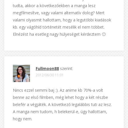
tudta, akkor a következőekben a manga lesz
megfilmesítve, vagy valami alternatív dolog? Mert
valami olyasmit hallottam, hogy a legutóbbi kiadások
kb. egy vágóhíd történetét mesélik el nem többet.
Elnézést ha esetleg nagy hülyeséget kérdeztem 🙂
Fullmoon88
szerint:
2012/06/30 11:01
Nincs ezzel semmi baj :). Az anime kb 70%-a volt
benne az első filmben, még lehet hogy a két részbe
belefér a végjáték. A következő legalábbis tuti az lesz.
A manga nem tudom, h belekerül-e, úgy hallottam,
hogy nem.