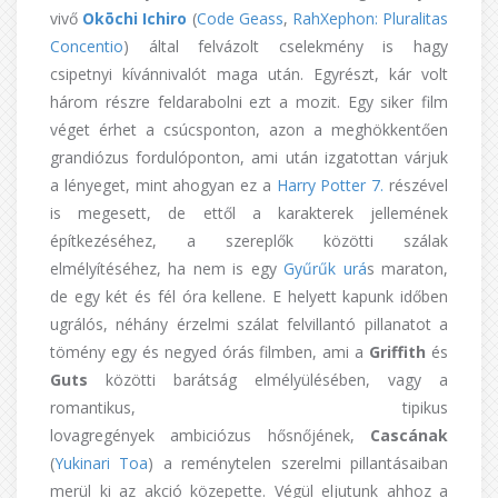
vivő
Okōchi Ichiro
(
Code Geass
,
RahXephon: Pluralitas
Concentio
) által felvázolt cselekmény is hagy
csipetnyi kívánnivalót maga után. Egyrészt, kár volt
három részre feldarabolni ezt a mozit. Egy siker film
véget érhet a csúcsponton, azon a meghökkentően
grandiózus fordulóponton, ami után izgatottan várjuk
a lényeget, mint ahogyan ez a
Harry Potter 7.
részével
is megesett, de ettől a karakterek jellemének
építkezéséhez, a szereplők közötti szálak
elmélyítéséhez, ha nem is egy
Gyűrűk urá
s maraton,
de egy két és fél óra kellene. E helyett kapunk időben
ugrálós, néhány érzelmi szálat felvillantó pillanatot a
tömény egy és negyed órás filmben, ami a
Griffith
és
Guts
közötti barátság elmélyülésében, vagy a
romantikus, tipikus
lovagregények ambiciózus hősnőjének,
Cascának
(
Yukinari
Toa
) a reménytelen szerelmi pillantásaiban
merül ki az akció közepette. Végül eljutunk ahhoz a