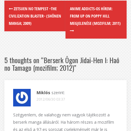
ZETSUEN NO TEMPEST ~THE
ANIME ADDICTS-OS HÍREM:
CIVILIZATION BLASTER~ (SHŌNEN
FROM UP ON POPPY HILL
MANGA; 2009)
MEGJELENÉSE (MOZIFILM; 2011)
5 thoughts on “
Berserk Ōgon Jidai-Hen I: Haō
no Tamago (mozifilm; 2012)
”
Miklós
szerint:
2012/06/30 03:37
Szégyenlem, de valahogy nem vagyok tájékozott a
berserk manga állásáról. Ha három részes a mozifilm
és az első a 97-es sorozat cselekményét már le is