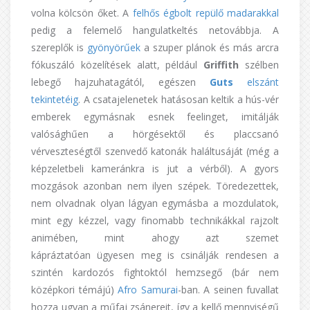
volna kölcsön őket. A
felhős égbolt repülő madarakkal
pedig a felemelő hangulatkeltés netovábbja. A
szereplők is
gyönyörűek
a szuper plánok és más arcra
fókuszáló közelítések alatt, például
Griffith
szélben
lebegő hajzuhatagától, egészen
Guts
elszánt
tekintetéig
. A csatajelenetek hatásosan keltik a hús-vér
emberek egymásnak esnek feelinget, imitálják
valósághűen a hörgésektől és placcsanó
vérveszteségtől szenvedő katonák haláltusáját (még a
képzeletbeli kameránkra is jut a vérből). A gyors
mozgások azonban nem ilyen szépek. Töredezettek,
nem olvadnak olyan lágyan egymásba a mozdulatok,
mint egy kézzel, vagy finomabb technikákkal rajzolt
animében, mint ahogy azt szemet
kápráztatóan ügyesen meg is csinálják rendesen a
szintén kardozós fightoktól hemzsegő (bár nem
középkori témájú)
Afro Samurai
-ban. A seinen fuvallat
hozza ugyan a műfaj zsánereit, így a kellő mennyiségű