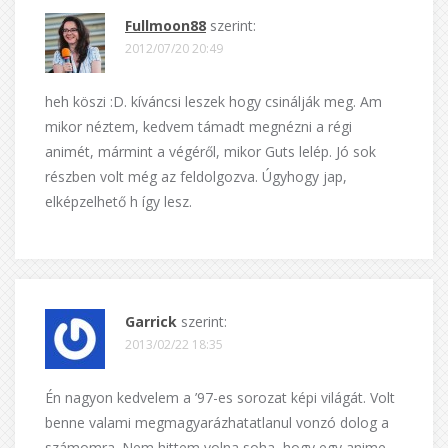
Fullmoon88
szerint:
2012/07/20 20:49
heh köszi :D. kíváncsi leszek hogy csinálják meg. Am
mikor néztem, kedvem támadt megnézni a régi
animét, mármint a végéről, mikor Guts lelép. Jó sok
részben volt még az feldolgozva. Úgyhogy jap,
elképzelhető h így lesz.
Garrick
szerint:
2013/02/22 18:35
Én nagyon kedvelem a ’97-es sorozat képi világát. Volt
benne valami megmagyarázhatatlanul vonzó dolog a
számomra. Nem hittem volna soha, hogy egy anime