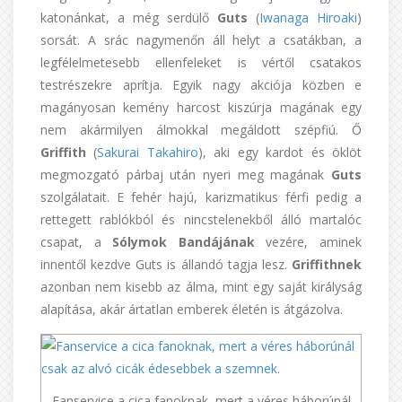
katonánkat, a még serdülő
Guts
(
Iwanaga
Hiroaki
)
sorsát. A srác nagymenőn áll helyt a csatákban, a
legfélelmetesebb ellenfeleket is vértől csatakos
testrészekre aprítja. Egyik nagy akciója közben e
magányosan kemény harcost kiszúrja magának egy
nem akármilyen álmokkal megáldott szépfiú. Ő
Griffith
(
Sakurai
Takahiro
), aki egy kardot és öklöt
megmozgató párbaj után nyeri meg magának
Guts
szolgálatait. E fehér hajú, karizmatikus férfi pedig a
rettegett rablókból és nincstelenekből álló martalóc
csapat, a
Sólymok Bandájának
vezére, aminek
innentől kezdve Guts is állandó tagja lesz.
Griffithnek
azonban nem kisebb az álma, mint egy saját királyság
alapítása, akár ártatlan emberek életén is átgázolva.
Fanservice a cica fanoknak, mert a véres háborúnál