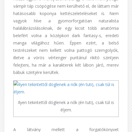
vámpír táp csöpögése nem kerülhető el, de láttam már
hatásosabb koponya kettészeleteléseket is. Nem
vagyok híve a gyomorforgatóan naturalista
halálábrázolásoknak, de egy kicsit több anatómia
belefért volna a középkori dark fantasy-s, eredeti
manga világához hűen. Éppen ezért, a belső
testrészeket nem kellett volna pattogó szemgolyók,
illetve a vörös vértenger puritánul rikító szintjein
felejteni, ha már a karakterek két lábon járó, merev
bábuk szintjére kerültek.
Ilyen tekintettől döglenek a nők (én tuti), csak túl is
éljem.
A látvány mellett a forgatókönyvet