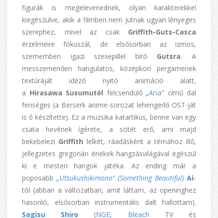
figurák is megelevenednek, olyan karakterekkel
kiegészülve, akik a filmben nem jutnak ugyan lényeges
szerephez, mivel az csak
Griffith-Guts-Casca
érzelmeire fókuszál, de elsősorban az izmos,
szememben igazi szexepillel bíró
Gutsra
. A
messzemenően hangulatos, középkori pergamenek
textúráját idéző nyitó animáció alatt,
a
Hirasawa Susumutól
felcsendülő
„
Aria
”
című dal
fenséges (a Berserk anime-sorozat lehengerlő OST-ját
is ő készítette). Ez a muzsika katartikus, benne van egy
csata hevének ígérete, a sötét erő, ami majd
bekebelezi
Griffith
lelkét, ráadásként a témához illő,
jellegzetes gregorián énekek hangzásvilágával egészül
ki e mesteri hangok játéka. Az ending már a
poposabb
„Utsukushikimono” (Something Beautiful)
Ai
-
tól (abban a változatban, amit láttam, az openinghez
hasonló, elsősorban instrumentális dalt hallottam).
Sagisu
Shiro
(
NGE
,
Bleach
TV és