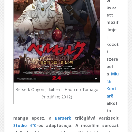
ól
övez
ett
mozif
ilmje
i
közöt
t
szere
pel
a
Miu
ra
Kent
Berserk Ougon Jidaihen I: Haou no Tamago
arō
(mozifilm; 2012)
alkot
ta
manga eposz, a
Berserk
trilógiává varázsolt
Studio 4°C
-os adaptációja. A mozifilm sorozat