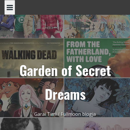
Skip
to
content
Garden of Secret
Dreams
Garai Timi / Fullmoon blogja