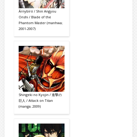
Árnybíró / Shin Angyou
Onshi / Blade of the
Phantom Master (manhwa;
2001-2007)
Shingeki no Kyojin / 進撃の
巨人 / Attack on Titan
(manga; 2009)