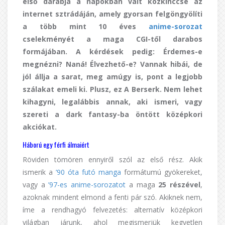
első darabja a napokban vált közkinccsé az
internet sztrádáján, amely gyorsan felgöngyölíti
a több mint 10 éves
anime-sorozat
cselekményét a maga CGI-től darabos
formájában. A kérdések pedig: Érdemes-e
megnézni? Naná! Élvezhető-e? Vannak hibái, de
jól állja a sarat, meg amúgy is, pont a legjobb
szálakat emeli ki. Plusz, ez A Berserk. Nem lehet
kihagyni, legalábbis annak, aki ismeri, vagy
szereti a dark fantasy-ba öntött középkori
akciókat.
Háború egy férfi álmaiért
Röviden tömören ennyiről szól az első rész. Akik
ismerik a
’90 óta futó manga
formátumú gyökereket,
vagy a
’97-es anime-sorozatot
a maga
25 részével
,
azoknak mindent elmond a fenti pár szó. Akiknek nem,
íme a rendhagyó felvezetés: alternatív középkori
világban járunk, ahol megismerjük kegyetlen