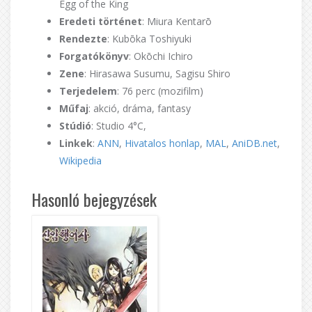
Egg of the King
Eredeti történet
: Miura Kentarō
Rendezte
: Kubōka Toshiyuki
Forgatókönyv
: Okōchi Ichiro
Zene
: Hirasawa Susumu, Sagisu Shiro
Terjedelem
: 76 perc (mozifilm)
Műfaj
: akció, dráma, fantasy
Stúdió
: Studio 4°C,
Linkek
:
ANN
,
Hivatalos honlap
,
MAL
,
AniDB.net
,
Wikipedia
Hasonló bejegyzések