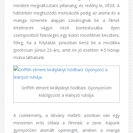
mindent megváltoztató pillanatig, és redőny le, VÉGE. A
háttérben meghúzódó motivációk pedig az anime és a
manga ismerete alapján szivárognak be a filmet
értelmezni vágyó néző kontextusába. Ilyen
szempontból felesleges egy külön mozifilmet készíteni,
főleg, ha a folytatás júniusban kerül be a mozikba
(pontosan június 23-án), amit mi jó esetben 4-5 hónap
múlva láthatunk.
Griffith elment királylányt hódítani. Gyönyörűen
kidolgozott a leányzó ruhája.
A cselekmény, a látvány mellett azonban van egy
mesterien erős oldala a filmnek: a zene. Kapunk
gyönyörűen animált openinget, amiben a manga