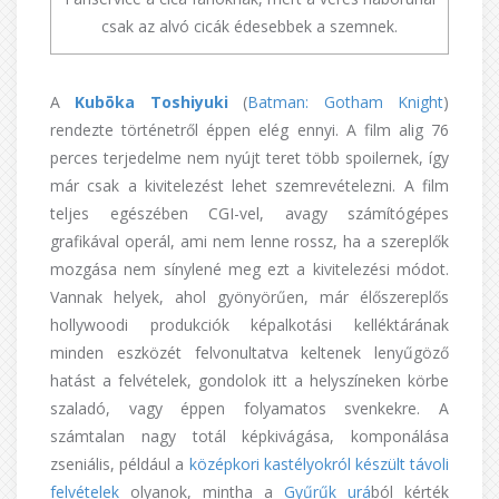
csak az alvó cicák édesebbek a szemnek.
A
Kubōka Toshiyuki
(
Batman: Gotham Knight
)
rendezte történetről éppen elég ennyi. A film alig 76
perces terjedelme nem nyújt teret több spoilernek, így
már csak a kivitelezést lehet szemrevételezni. A film
teljes egészében CGI-vel, avagy számítógépes
grafikával operál, ami nem lenne rossz, ha a szereplők
mozgása nem sínylené meg ezt a kivitelezési módot.
Vannak helyek, ahol gyönyörűen, már élőszereplős
hollywoodi produkciók képalkotási kelléktárának
minden eszközét felvonultatva keltenek lenyűgöző
hatást a felvételek, gondolok itt a helyszíneken körbe
szaladó, vagy éppen folyamatos svenkekre. A
számtalan nagy totál képkivágása, komponálása
zseniális, például a
középkori kastélyokról készült távoli
felvételek
olyanok, mintha a
Gyűrűk urá
ból kérték