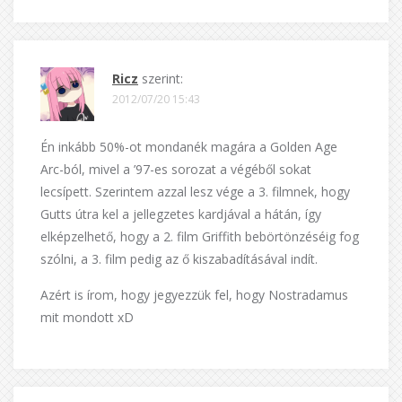
Ricz
szerint:
2012/07/20 15:43
Én inkább 50%-ot mondanék magára a Golden Age
Arc-ból, mivel a ’97-es sorozat a végéből sokat
lecsípett. Szerintem azzal lesz vége a 3. filmnek, hogy
Gutts útra kel a jellegzetes kardjával a hátán, így
elképzelhető, hogy a 2. film Griffith bebörtönzéséig fog
szólni, a 3. film pedig az ő kiszabadításával indít.
Azért is írom, hogy jegyezzük fel, hogy Nostradamus
mit mondott xD