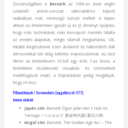
Összességében a
Berserk
az 1990-es évek végén
született anime-sorozat változatához képest
radikálisan más minőségű külcsín mellett is képes
abban az értelemben igazán új és jó élményt nyújtani,
hogy más technikával, más koncepció mentén tálalta
az eredeti alapokat, mégis sikerült megtartania, sőt,
inkább kiegészítenie ezen árulástól és háborúktól dúlt
démonokkal teli világ keltette impresszióimat. Az első
filmre az értékelésem 10-ből egy erős 7-es lenne, a
fentiekben részletezett vizualitás- és történetbeli
melléfogások miatt, a folytatásban pedig meglátjuk,
hogy mi lesz.
Pillanatképek / Screenshots [nggallery id=277]
Anime adatok
Japán cím
: Berserk Ōgon Jidai-Hen I: Haō no
Tamago / ベルセルク 黄金時代篇Ⅰ 覇王の卵
Angol cím
: Berserk: The Golden Age Arc – The