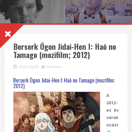
Berserk Ōgon Jidai-Hen I: Haō no
Tamago (mozifilm; 2012)
2012/06/05
Fullmoon
Berserk Ōgon Jidai-Hen I: Haō no Tamago (mozifilm;
2012)
A
2012-
es év
várak
ozást