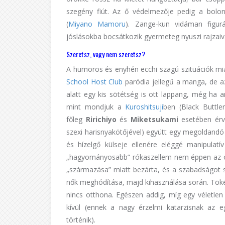
szegény fiút. Az ő védelmezője pedig a bolo
(
Miyano
Mamoru
). Zange-kun vidáman figurá
jóslásokba bocsátkozik gyermeteg nyuszi rajzaiv
Szeretsz, vagy nem szeretsz?
A humoros és enyhén ecchi szagú szituációk mia
School Host Club
paródia jellegű a manga, de az
alatt egy kis sötétség is ott lappang, még ha a
mint mondjuk a
Kuroshitsuji
ben (Black Buttle
főleg
Ririchiyo
és
Miketsukami
esetében érv
szexi harisnyakötőjével) együtt egy megoldandó f
és hízelgő külseje ellenére eléggé manipulatí
„hagyományosabb” rókaszellem nem éppen az önz
„származása” miatt bezárta, és a szabadságot s
nők meghódítása, majd kihasználása során. Tökéle
nincs otthona. Egészen addig, míg egy véletlen
kívül (ennek a nagy érzelmi katarzisnak az 
történik).