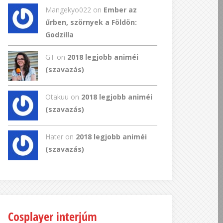
Mangekyo022
on
Ember az
űrben, szörnyek a Földön:
Godzilla
GT
on
2018 legjobb animéi
(szavazás)
Otakuu on
2018 legjobb animéi
(szavazás)
Hater on
2018 legjobb animéi
(szavazás)
Cosplayer interjúm