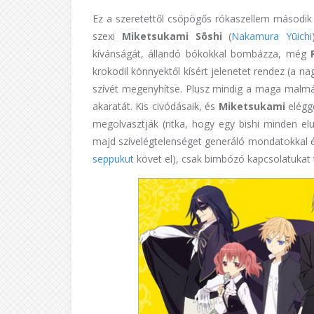
Ez a szeretettől csöpögős rókaszellem második
szexi
Miketsukami Sōshi
(
Nakamura
Yūichi
kívánságát, állandó bókokkal bombázza, még
krokodil könnyektől kísért jelenetet rendez (a na
szívét megenyhítse. Plusz mindig a maga malmá
akaratát. Kis civódásaik, és
Miketsukami
elégg
megolvasztják (ritka, hogy egy bishi minden elu
majd szívelégtelenséget generáló mondatokkal é
seppukut
követ el), csak bimbózó kapcsolatukat 