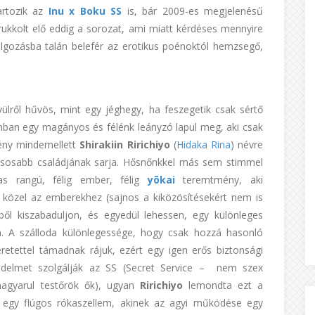
artozik az
Inu x Boku SS
is, bár 2009-es megjelenésű
rukkolt elő eddig a sorozat, ami miatt kérdéses mennyire
olgozásba talán belefér az erotikus poénoktól hemzsegő,
vülről hűvös, mint egy jéghegy, ha feszegetik csak sértő
nban egy magányos és félénk leányzó lapul meg, aki csak
mény mindemellett
Shirakiin Ririchiyo
(
Hidaka
Rina
) névre
yásosabb családjának sarja. Hősnőnkkel más sem stimmel
as rangú, félig ember, félig
yōkai
teremtmény, aki
t közel az emberekhez (sajnos a kiközösítésekért nem is
éből kiszabaduljon, és egyedül lehessen, egy különleges
a
. A szálloda különlegessége, hogy csak hozzá hasonló
retettel támadnak rájuk, ezért egy igen erős biztonsági
védelmet szolgálják az SS (Secret Service – nem szex
(magyarul testőrök ők), ugyan
Ririchiyo
lemondta ezt a
m egy flúgos rókaszellem, akinek az agyi működése egy