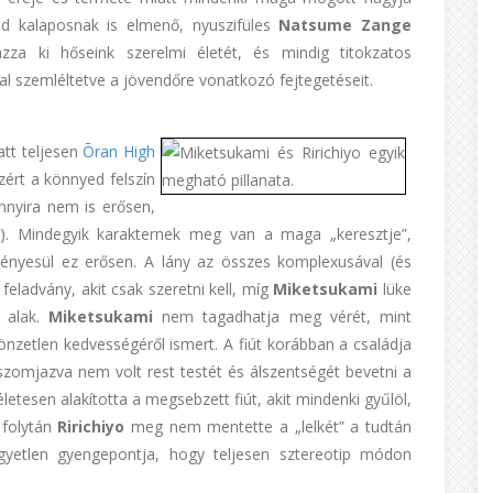
nd kalaposnak is elmenő, nyuszifüles
Natsume Zange
zza ki hőseink szerelmi életét, és mindig titokzatos
al szemléltetve a jövendőre vonatkozó fejtegetéseit.
tt teljesen
Ō
ran High
ért a könnyed felszín
nnyira nem is erősen,
r). Mindegyik karakternek meg van a maga „keresztje”,
ényesül ez erősen. A lány az összes komplexusával (és
eladvány, akit csak szeretni kell, míg
Miketsukami
lüke
v alak.
Miketsukami
nem tagadhatja meg vérét, mint
etlen kedvességéről ismert. A fiút korábban a családja
zomjazva nem volt rest testét és álszentségét bevetni a
tesen alakította a megsebzett fiút, akit mindenki gyűlöl,
 folytán
Ririchiyo
meg nem mentette a „lelkét” a tudtán
egyetlen gyengepontja, hogy teljesen sztereotip módon