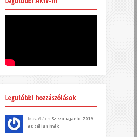
Legutóbbi AMV-m
Legutóbbi hozzászólások
Maya97 on
Szezonajánló: 2019-
es téli animék