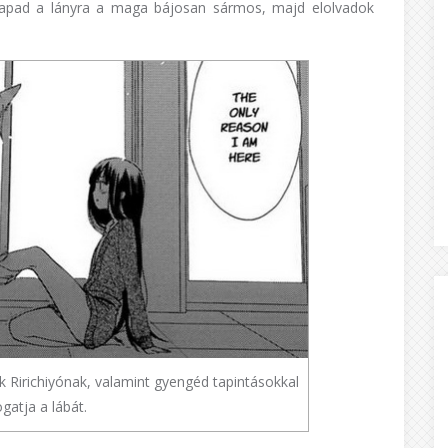
rátapad a lányra a maga bájosan sármos, majd elolvadok
 Ririchiyónak, valamint gyengéd tapintásokkal
gatja a lábát.