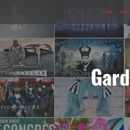
Skip
to
HOME
AMV
content
Gard