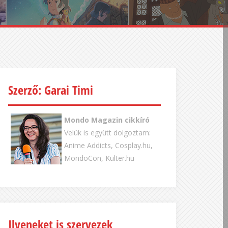
Szerző: Garai Timi
Mondo Magazin cikkíró
Velük is együtt dolgoztam:
Anime Addicts, Cosplay.hu,
MondoCon, Kulter.hu
Ilyeneket is szervezek