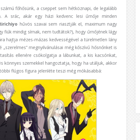
 számú főhősünk, a cseppet sem hétköznapi, de legalább
). A srác, akár egy házi kedvenc lesi űrnője minden
Ririchiyo
hűvös szavai sem riasztják el, maximum nagy
gy fiúk mindig sírnak, nem tudtátok?), hogy űrnőjének lágy
ra hajtja mézes-mázas kedvességével a türelmetlen lány
é „szerelmes” megnyilvánulásai még kőszívű hősnőnket is
tasítás ellenére csókolgatja a lábunkat, a kis kacsónkat,
s könnyes szemekkel hangoztatja, hogy ha utáljuk, akkor
többi flúgos figura jelenléte teszi még mókásabbá: