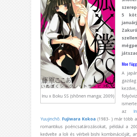
szerep
5 köt
januá
Zakur
szell
mégpe
játsza
Moe függő
A japán
gazdag
kezdve
Inu x Boku SS (shōnen manga; 2009)
folyóv
ismer
az
I
Yuujinchō
.
Fujiwara Kokoa
(1983- ) már több a
romantikus poéncsatározásokat, például a 2
kedvelte a loli és vérbeli bishi kombinációját, 