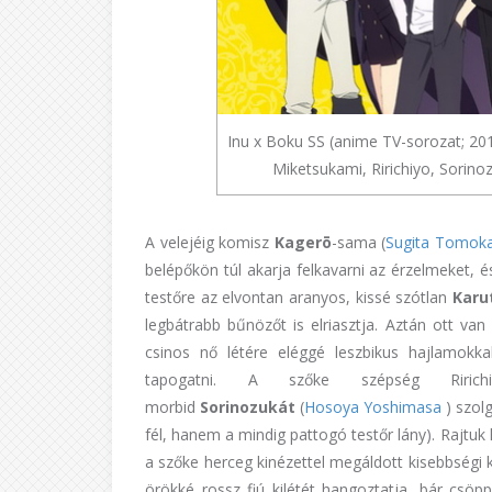
Inu x Boku SS (anime TV-sorozat; 2012
Miketsukami, Ririchiyo, Sorino
A velejéig komisz
Kagerō
-sama (
Sugita
Tomok
belépőkön túl akarja felkavarni az érzelmeket,
testőre az elvontan aranyos, kissé szótlan
Karu
legbátrabb bűnözőt is elriasztja. Aztán ott v
csinos nő létére eléggé leszbikus hajlamokka
tapogatni. A szőke szépség Ririch
morbid
Sorinozukát
(
Hosoya
Yoshimasa
) szol
fél, hanem a mindig pattogó testőr lány). Rajtuk
a szőke herceg kinézettel megáldott kisebbségi
örökké rossz fiú kilétét hangoztatja, bár cs