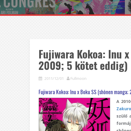
Fujiwara Kokoa: Inu 
2009; 5 kötet eddig)
2011/12/01
Fullmoon
Fujiwara Kokoa: Inu x Boku SS (shōnen manga; 
A 2010
Zakur
szülő 
formá
shōne