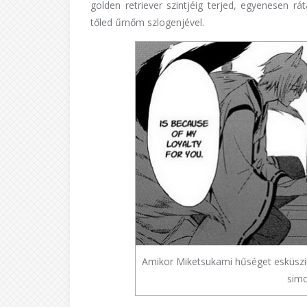
golden retriever szintjéig terjed, egyenesen 
tőled űrnőm szlogenjével.
Amikor Miketsukami hűséget esküszik
simo