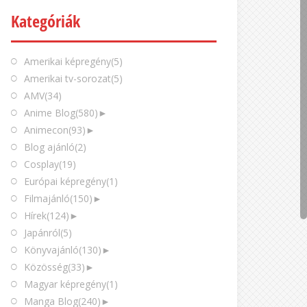
Kategóriák
Amerikai képregény
(5)
Amerikai tv-sorozat
(5)
AMV
(34)
Anime Blog
(580)
►
Animecon
(93)
►
Blog ajánló
(2)
Cosplay
(19)
Európai képregény
(1)
Filmajánló
(150)
►
Hírek
(124)
►
Japánról
(5)
Könyvajánló
(130)
►
Közösség
(33)
►
Magyar képregény
(1)
Manga Blog
(240)
►