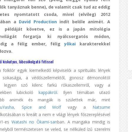
lők tanyáznak benne), de valamit csak tud az eddig
etes nyomtatott csoda, mivel (elvileg) 2012
rjában a
David Production
indít belőle animét. A
ó példáját követve, ez is a japán mitológia
emvilágát forgatja ki nyálcsorgatós módon,
dig a félig ember, félig
yōkai
karakterekkel
dozva.
 kiskutyus, lábcsókolgató fétissel
 folklór egyik kiemelkedő képviselői a spirituális lények
 sokasága, a védőszellemektől, gonosz démonoktól
, legyen szó kilenc farkú rókaszellemről, vagy a
izekben lubickoló
kappákról
. Ilyen témában utazó
tebb animék és mangák is születtek már, mint
nuYasha
,
Spice and Wolf
vagy a
Natsume
lkotásában is kreált a nem e világi lények főszereplésével
001-es
Watashi no Ōkami-san
ban. A mangaka mindig is
amelyből természetesen se veled, se nélküled ízű szerelmi