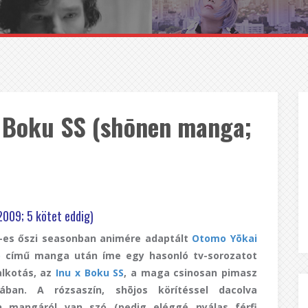
x Boku SS (shōnen manga;
2009; 5 kötet eddig)
-es őszi seasonban animére adaptált
Otomo Yōkai
o
című manga után íme egy hasonló tv-sorozatot
alkotás, az
Inu x Boku SS
, a maga csinosan pimasz
jában. A rózsaszín, shōjos körítéssel dacolva
n mangáról van szó (pedig eléggé nyálas férfi