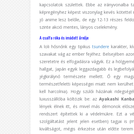
kapcsolatok születtek. Ebbe az irányvonalba t
képregényhez képest viszonylag kevés kötettel 
jó anime lesz belőle, de egy 12-13 részes feld
szinte akció mentes, lányos cselekmény.
A csalfa róka és imádott űrnője
A loli hősnőnk egy tipikus
tsundere
karakter, kí
szavakat vág az ember fejéhez. Belsejében azo
szeretetre és elfogadásra vágyik. Ez a hölgye
hallgat, Japán egyik leggazdagabb és legbefol
jégkirálynő természete mellett. Ő egy mag
természetfeletti képességei miatt nem kerülhe
kell harcolnia). Hogy szülői házának ridegség
luxusszállóba költözik be: az
Ayakashi Kanb
lények élnek itt, és mivel más démonok elősze
rendszert építettek ki a védelmükre. Ezt a 
szolgáltatást jelent jelen esetben) tagjai is 
kiváltságot, mégis érkezése után előtte tere