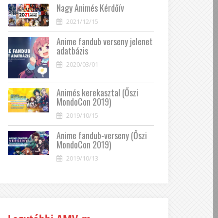
Nagy Animés Kérdőív
2021/12/15
Anime fandub verseny jelenet
adatbázis
2020/03/01
Animés kerekasztal (Őszi
MondoCon 2019)
2019/10/15
Anime fandub-verseny (Őszi
MondoCon 2019)
2019/10/13