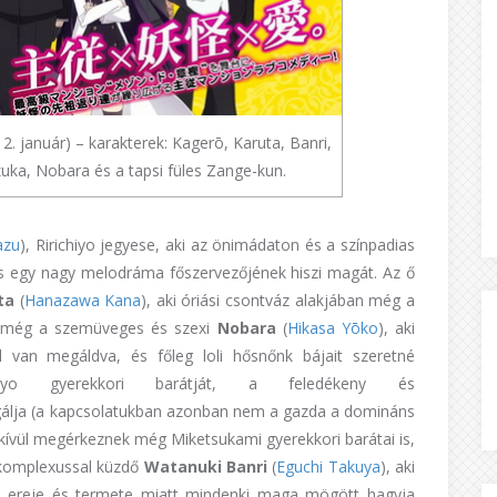
. január) – karakterek: Kagerō, Karuta, Banri,
zuka, Nobara és a tapsi füles Zange-kun.
azu
), Ririchiyo jegyese, aki az önimádaton és a színpadias
 és egy nagy melodráma főszervezőjének hiszi magát. Az ő
ta
(
Hanazawa
Kana
), aki óriási csontváz alakjában még a
an még a szemüveges és szexi
Nobara
(
Hikasa
Yōko
), aki
l van megáldva, és főleg loli hősnőnk bájait szeretné
iyo gyerekkori barátját, a feledékeny és
gálja (a kapcsolatukban azonban nem a gazda a domináns
 kívül megérkeznek még Miketsukami gyerekkori barátai is,
 komplexussal küzdő
Watanuki Banri
(
Eguchi
Takuya
), aki
öpp ereje és termete miatt mindenki maga mögött hagyja