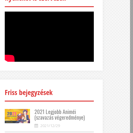
Friss bejegyzések
2021 Legjobb Animéi
(szavazás végeredménye)
2021/12/29