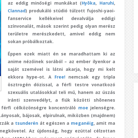
az eddig minőségi munkákat (
Hyōka
,
Haruhi
,
Clannad
) produkáló stúdió túlzott fujoshi-yaoi-
fanservice kellékeivel devalválja eddigi
színvonalát, mások szerint pedig olyan merész
területre merészkedett, amivel eddig nem
sokan próbálkoztak.
Éppen ezek miatt én se maradhattam ki az
anime nézőinek sorából – az ember ilyenkor a
saját szemével is látni akarja, hogy mi kelt
ekkora hype-ot.
A
Free!
nemcsak egy tripla
ösztrogén dózissal, a férfi testre vonatkozó
szexuális utalásokkal teli mű, hanem az úszás
iránti szenvedélyt, a fiúk közötti shōnenes
a férfi célközönségre koncentráló
moe
jelenségre.
Lányosak, bájosak, elpirulnak, miközben (majdnem)
ozzák a
tsunderén
át egészen a
meganéig
, amit ma
gkövetel. Az újdonság, hogy ezúttal célzottan