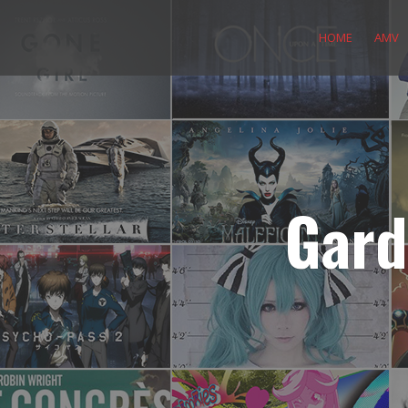
Skip
to
HOME
AMV
content
Gard