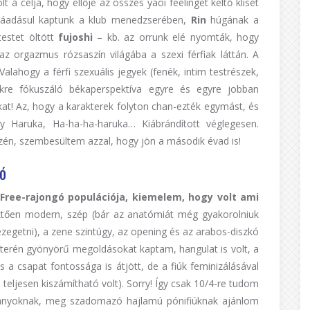
lt a célja, hogy ellője az összes yaoi feelinget keltő klisét
Ráadásul kaptunk a klub menedzserében,
Rin
húgának a
estet öltött
fujoshi
– kb. az orrunk elé nyomták, hogy
az orgazmus rózsaszín világába a szexi férfiak láttán. A
alahogy a férfi szexuális jegyek (fenék, intim testrészek,
kre fókuszáló békaperspektíva egyre és egyre jobban
at! Az, hogy a karakterek folyton chan-ezték egymást, és
 Haruka, Ha-ha-ha-haruka… Kiábrándított véglegesen.
zén, szembesültem azzal, hogy jön a második évad is!
ó
Free-rajongó populációja, kiemelem, hogy volt ami
ztően modern, szép (bár az anatómiát még gyakorolniuk
ézegetni), a zene szintúgy, az opening és az arabos-diszkó
terén gyönyörű megoldásokat kaptam, hangulat is volt, a
s a csapat fontossága is átjött, de a fiúk feminizálásával
ljesen kiszámítható volt). Sorry! Így csak 10/4-re tudom
k lányoknak, meg szadomazó hajlamú pónifiúknak ajánlom