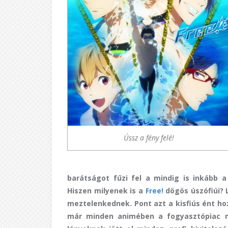
Ússz a fény felé!
barátságot fűzi fel a mindig is inkább 
Hiszen milyenek is a
Free!
dögös úszófiúi? 
meztelenkednek. Pont azt a kisfiús ént h
már minden animében a fogyasztópiac me