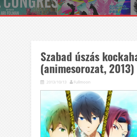
Szabad úszás kockaha
(animesorozat, 2013)
2013/10/13
Fullmoon