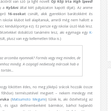
ációról van szó (a light novelt
Ōji Kōji írta
High Speed!
gy a
KyōAni
által kiírt pályázaton kapott díjat). Az anime
tipró
16-osokat
csinált, akik gyerekkori barátokként és
iskolai klubot kell alapítaniuk, amiről még nem hallott a
cc kiindulópontja ez). Ez persze egy iskolai úszó klub lesz.
idézetekkel dobálózó tanárnéni lesz, aki egymaga egy
K-
lt, plusz van egy kellemetlen titka is.)
ig az arcomba nyomnak? Formás vagy meg minden, de
gamhoz mindig. A csöpögő nedvesség márcsak hab a
tortán…
 hogy lökötten édes, no meg jóképű srácok hozzák össze
 főhőse) természetével megvert – nekem mindegy mit
aruka
(
Matsumoto Megumi
) tűnik ki, aki őstehetség az
nt, és igazi delfinemberként bármikor, bárhol hajlandó