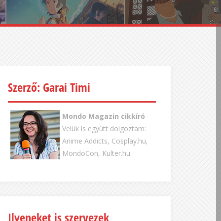
Szerző: Garai Timi
Mondo Magazin cikkíró
Velük is együtt dolgoztam:
Anime Addicts, Cosplay.hu,
MondoCon, Kulter.hu
Ilyeneket is szervezek