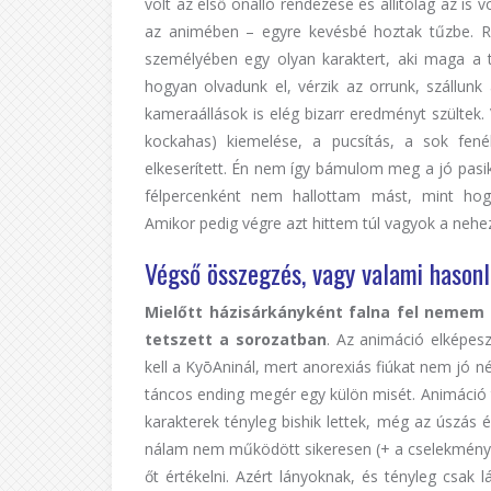
volt az első önálló rendezése és állítólag az is vo
az animében – egyre kevésbé hoztak tűzbe. 
személyében egy olyan karaktert, aki maga a t
hogyan olvadunk el, vérzik az orrunk, szállunk 
kameraállások is elég bizarr eredményt szültek. V
kockahas) kiemelése, a pucsítás, a sok fené
elkeserített. Én nem így bámulom meg a jó pasik
félpercenként nem hallottam mást, mint hogy
Amikor pedig végre azt hittem túl vagyok a nehe
Végső összegzés, vagy valami hasonl
Mielőtt házisárkányként falna fel nemem 
tetszett a sorozatban
. Az animáció elképes
kell a KyōAninál, mert anorexiás fiúkat nem jó n
táncos ending megér egy külön misét. Animáció 
karakterek tényleg bishik lettek, még az úszás é
nálam nem működött sikeresen (+ a cselekmény te
őt értékelni. Azért lányoknak, és tényleg csa