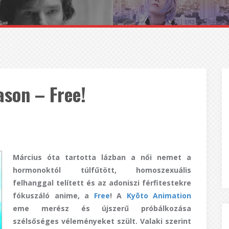
son – Free!
Március óta tartotta lázban a női nemet a
hormonoktól túlfűtött, homoszexuális
felhanggal telített és az adoniszi férfitestekre
fókuszáló anime, a
Free
! A
Kyōto Animation
eme merész és újszerű próbálkozása
szélsőséges véleményeket szült. Valaki szerint