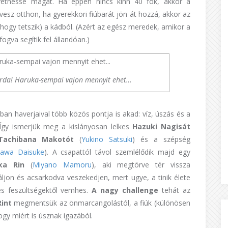
vethesse magát. Ha éppen nincs kinn 40 fok, akkor a
-vesz otthon, ha gyerekkori fiúbarát jön át hozzá, akkor az
 hogy tetszik) a kádból. (Azért az egész meredek, amikor a
ogva segítik fel állandóan.)
orda! Haruka-sempai vajon mennyit ehet…
an haverjaival több közös pontja is akad: víz, úszás és a
Így ismerjük meg a kislányosan lelkes
Hazuki Nagisát
Tachibana Makotót
(
Yukino Satsuki
) és a szépség
kawa Daisuke
). A csapattól távol szemlélődik majd egy
ka Rin
(
Miyano Mamoru
), aki megtörve tér vissza
záljon és acsarkodva veszekedjen, mert ugye, a tinik élete
hes feszültségektől vemhes.
A nagy challenge
tehát az
Rint
megmentsük az önmarcangolástól, a fiúk (különösen
hogy miért is úsznak igazából.