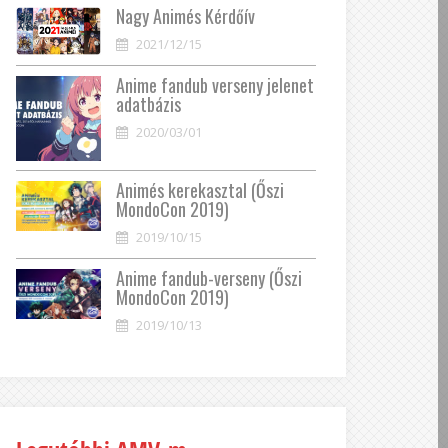
Nagy Animés Kérdőív
2021/12/15
Anime fandub verseny jelenet
adatbázis
2020/03/01
Animés kerekasztal (Őszi
MondoCon 2019)
2019/10/15
Anime fandub-verseny (Őszi
MondoCon 2019)
2019/10/13