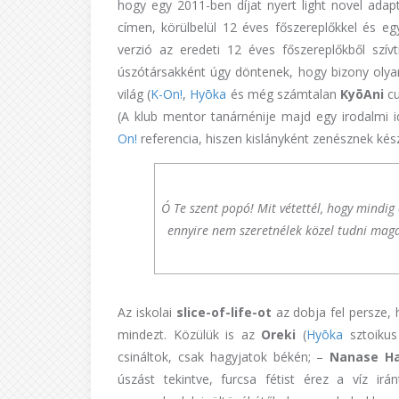
hogy egy 2011-ben díjat nyert light novel adapt
címen, körülbelül 12 éves főszereplőkkel és e
verzió az eredeti 12 éves főszereplőkből szív
úszótársakként úgy döntenek, hogy bizony olyan 
világ (
K-On!
,
Hyōka
és még számtalan
KyōAni
cu
(A klub mentor tanárnénije majd egy irodalmi 
On!
referencia, hiszen kislányként zenésznek készü
Ó Te szent popó! Mit vétettél, hogy mind
ennyire nem szeretnélek közel tudni ma
Az iskolai
slice-of-life-ot
az dobja fel persze,
mindezt. Közülük is az
Oreki
(
Hyōka
sztoikus
csináltok, csak hagyjatok békén; –
Nanase H
úszást tekintve, furcsa fétist érez a víz irá