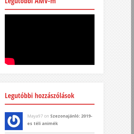
Legutóbbi AMV-m
Legutóbbi hozzászólások
Maya97 on
Szezonajánló: 2019-
es téli animék