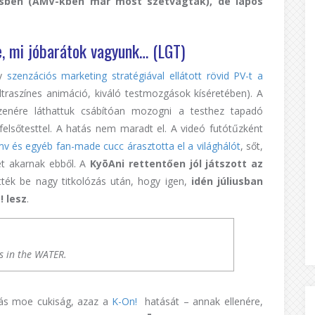
ezésben (AMV-kben már most szétvágták), de lapos
e, mi jóbarátok vagyunk… (LGT)
gy
szenzációs marketing stratégiával ellátott rövid PV-t a
raszínes animáció, kiváló testmozgások kíséretében). A
s zenére láthattuk csábítóan mozogni a testhez tapadó
felsőtesttel. A hatás nem maradt el. A videó futótűzként
v és egyéb fan-made cucc árasztotta el a világhálót
, sőt,
mét akarnak ebből. A
KyōAni rettentően jól játszott az
tték be nagy titkolózás után, hogy igen,
idén júliusban
! lesz
.
is in the WATER.
eás moe cukiság, azaz a
K-On!
hatását – annak ellenére,