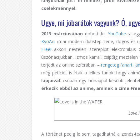
lányoknak jött el mindez, profi kivitel
cselekménnyel.
Ugye, mi jóbarátok vagyunk? Ó, ugy
2013 márciusában
dobott fel
YouTube
-ra e
KyōAni
(mai modern dubstep zene, dögös és ult
Free!
akkori névtelen szereplőit elektroniku
úszónacijukban, izmos karral, csípőig meztelen 
terjedt az online szférában –
rengeteg fanart, am
még petíciót is írtak a lelkes fanok, hogy ani
lapjaival
: csupán egy hónappal később jelente
érkezik ebből az anime, aminek a címe Free
Love 
A történet pedig le sem tagadhatná a zenés-t