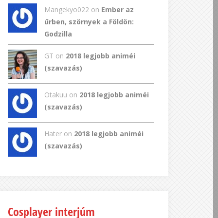
Mangekyo022
on
Ember az
űrben, szörnyek a Földön:
Godzilla
GT
on
2018 legjobb animéi
(szavazás)
Otakuu on
2018 legjobb animéi
(szavazás)
Hater on
2018 legjobb animéi
(szavazás)
Cosplayer interjúm