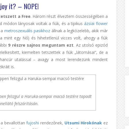
enjoy it? – NOPE!
etszett a Free
. Három részt élveztem összességében a
rd módon lányosak voltak a fiúk, és a tipikus
ázsiai flower
k a
metroszexuális pasikhoz
állnak a legközelebb, akik már
mint egy Nő) és hihetetlenül vicces volt, ahogy a fiúk
vábbi
9 részre sajnos meguntam ezt
. Az utolsó epizód
lkesített, kiemelten tetszettek a fiúk „látomásai”, de a
s hancúr utalással – avagy a most lerendezünk mindent
kráit is.
ppen felizgul a Haruka-sempai macsó testére tapadt
nellátó felszárításán.
 a bevallottan
fujoshi
rendezőnek,
Utsumi Hirokónak
ez