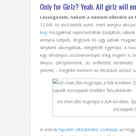
Only for Girlz? Yeah. All girlz will 
Leszögezem, nekem a nemem ellenére se t
12-ből. Az első kettőt azért, mert annyira abszu
boy
mozgalmat reprezentálták (tudjátok, nálun
annyira szépek, dögösek és úgy adnak magukra 
lányként sikongattak, ölelgették egymást. A to
egy látványos úszóversennyel még engem is bele
lányos zárójelenetek, az erőltetett verekedé
jelenet; – megölte bennem az eksztázis utolsó szi
Gō-chan (Rin hugicája) a fiúk körében. É
vízcseppek ö
A srácok
hipszter öltözködési szokásai
, az hogy