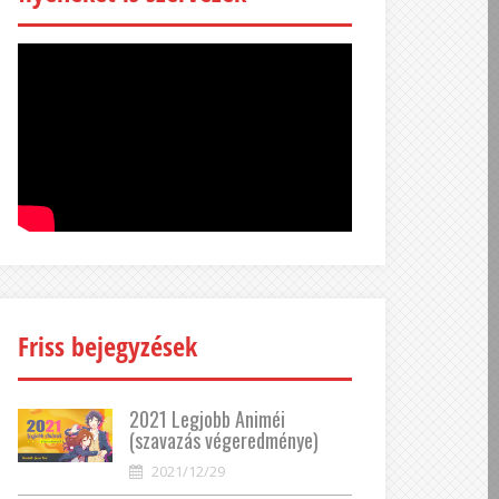
Friss bejegyzések
2021 Legjobb Animéi
(szavazás végeredménye)
2021/12/29