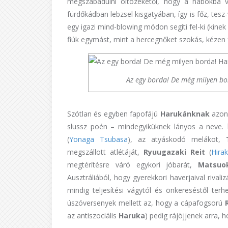
megszabadulni öltözékétől, hogy a habokba 
fürdőkádban lebzsel kisgatyában, így is főz, tesz
egy igazi mind-blowing módon segíti fel-ki (kinek
fiúk egymást, mint a hercegnőket szokás, kézen f
Az egy borda! De még milyen b
Szótlan és egyben fapofájú
Harukánknak
azonb
slussz poén – mindegyiküknek lányos a neve. 
(
Yonaga Tsubasa
), az atyáskodó melákot,
megszállott atlétáját,
Ryuugazaki Reit
(
Hira
megtérítésre váró egykori jóbarát,
Matsuo
Ausztráliából, hogy gyerekkori haverjaival rivali
mindig teljesítési vágytól és önkereséstől ter
úszóversenyek mellett az, hogy a cápafogsorú
az antiszociális
Haruka
) pedig rájöjjenek arra, 