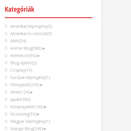
Kategóriák
Amerikai képregény
(5)
Amerikai tv-sorozat
(5)
AMV
(34)
Anime Blog
(580)
►
Animecon
(93)
►
Blog ajánló
(2)
Cosplay
(19)
Európai képregény
(1)
Filmajánló
(150)
►
Hírek
(124)
►
Japánról
(5)
Könyvajánló
(130)
►
Közösség
(33)
►
Magyar képregény
(1)
Manga Blog
(240)
►