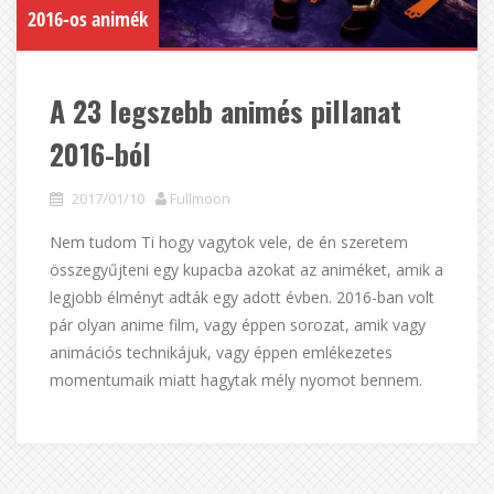
2016-os animék
A 23 legszebb animés pillanat
2016-ból
2017/01/10
Fullmoon
Nem tudom Ti hogy vagytok vele, de én szeretem
összegyűjteni egy kupacba azokat az animéket, amik a
legjobb élményt adták egy adott évben. 2016-ban volt
pár olyan anime film, vagy éppen sorozat, amik vagy
animációs technikájuk, vagy éppen emlékezetes
momentumaik miatt hagytak mély nyomot bennem.