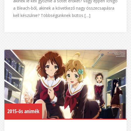
akinek le kell győznie a sötét erőket? Vagy éppen Ichigo
a Bleach-ből, akinek a következő nagy összecsapásra
kell készülnie? Többségünknek biztos […]
2015-ös animék