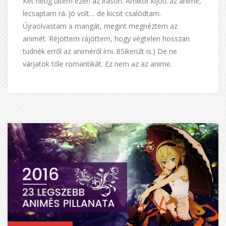
Két hétig ültem ezen az íráson. Amikor kijött az anime,
lecsaptam rá. Jó volt… de kicsit csalódtam.
Újraolvastam a mangát, megint megnéztem az
animét. Réjöttem rájöttem, hogy végtelen hosszan
tudnék erről az animéről írni. 8Sikerült is.) De ne
várjatok tőle romantikát. Ez nem az az anime.