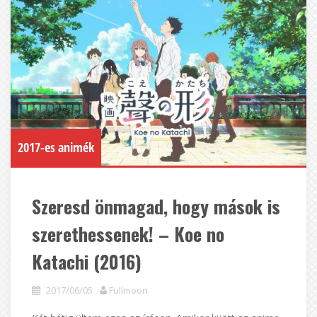
2017-es animék
Szeresd önmagad, hogy mások is
szerethessenek! – Koe no
Katachi (2016)
2017/06/05
Fullmoon