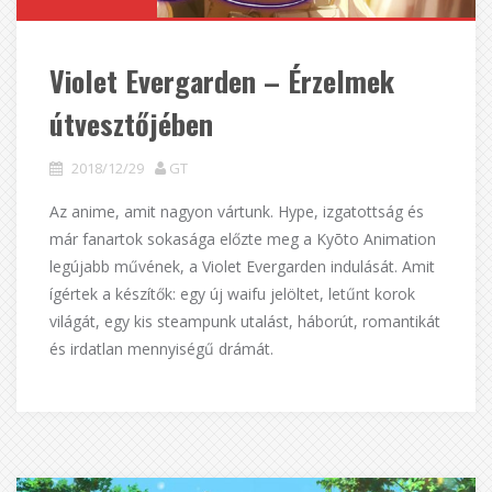
Violet Evergarden – Érzelmek
útvesztőjében
2018/12/29
GT
Az anime, amit nagyon vártunk. Hype, izgatottság és
már fanartok sokasága előzte meg a Kyōto Animation
legújabb művének, a Violet Evergarden indulását. Amit
ígértek a készítők: egy új waifu jelöltet, letűnt korok
világát, egy kis steampunk utalást, háborút, romantikát
és irdatlan mennyiségű drámát.