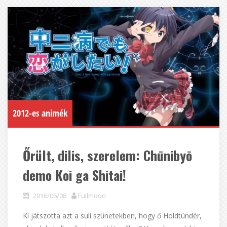
2012-es animék
Őrült, dilis, szerelem: Chūnibyō
demo Koi ga Shitai!
2016/06/08
Fullmoon
Ki játszotta azt a suli szünetekben, hogy ő Holdtündér,