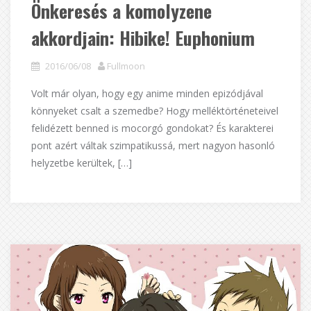
Önkeresés a komolyzene
akkordjain: Hibike! Euphonium
2016/06/08
Fullmoon
Volt már olyan, hogy egy anime minden epizódjával
könnyeket csalt a szemedbe? Hogy melléktörténeteivel
felidézett benned is mocorgó gondokat? És karakterei
pont azért váltak szimpatikussá, mert nagyon hasonló
helyzetbe kerültek, […]