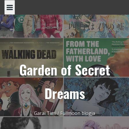
Skip
to
content
Garden of Secret
Dreams
Garai Timi / Fullmoon blogja