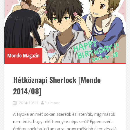
Mondo Magazin
Hétköznapi Sherlock [Mondo
2014/08]
2014/10/11
Fullmoon
A Hyōka animét sokan szeretik és istenítik, míg mások
nem értik, hogy miért ennyire népszerű? Éppen ezért
érdemesnek tartottam arra, hogy mélyebb elemzés alá