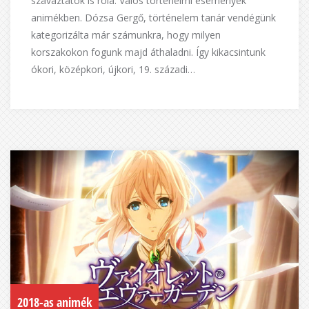
szavaztatok is róla: Valós történelmi események
animékben. Dózsa Gergő, történelem tanár vendégünk
kategorizálta már számunkra, hogy milyen
korszakokon fogunk majd áthaladni. Így kikacsintunk
ókori, középkori, újkori, 19. századi…
2018-as animék