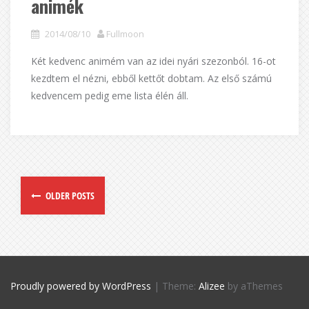
animék
2014/08/10
Fullmoon
Két kedvenc animém van az idei nyári szezonból. 16-ot
kezdtem el nézni, ebből kettőt dobtam. Az első számú
kedvencem pedig eme lista élén áll.
OLDER POSTS
Proudly powered by WordPress
|
Theme:
Alizee
by aThemes