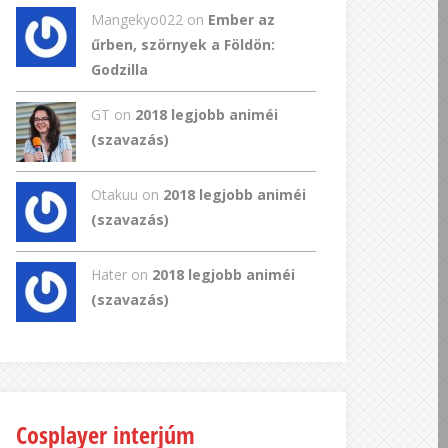
Mangekyo022
on
Ember az
űrben, szörnyek a Földön:
Godzilla
GT
on
2018 legjobb animéi
(szavazás)
Otakuu on
2018 legjobb animéi
(szavazás)
Hater on
2018 legjobb animéi
(szavazás)
Cosplayer interjúm