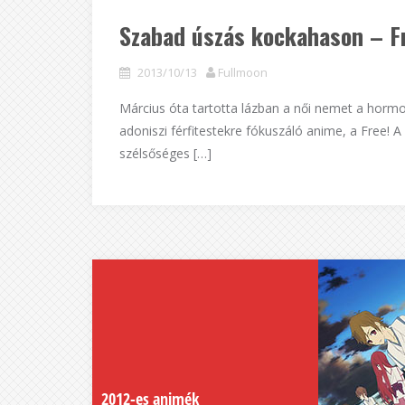
Szabad úszás kockahason – Fr
2013/10/13
Fullmoon
Március óta tartotta lázban a női nemet a hormon
adoniszi férfitestekre fókuszáló anime, a Free!
szélsőséges […]
2012-es animék