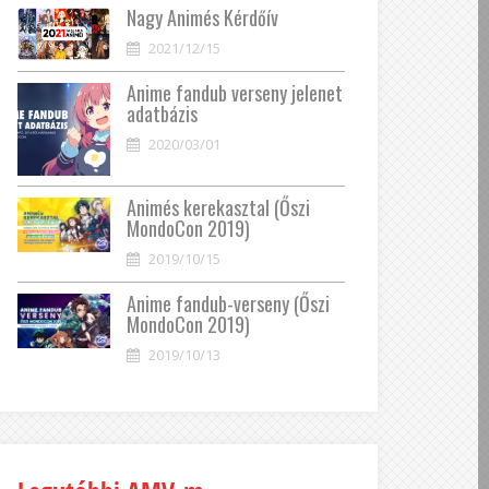
Nagy Animés Kérdőív
2021/12/15
Anime fandub verseny jelenet
adatbázis
2020/03/01
Animés kerekasztal (Őszi
MondoCon 2019)
2019/10/15
Anime fandub-verseny (Őszi
MondoCon 2019)
2019/10/13