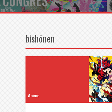
bishōnen
Anime