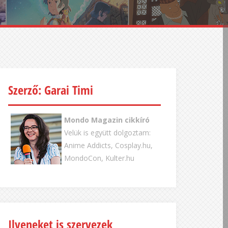
Szerző: Garai Timi
Mondo Magazin cikkíró
Velük is együtt dolgoztam:
Anime Addicts, Cosplay.hu,
MondoCon, Kulter.hu
Ilyeneket is szervezek