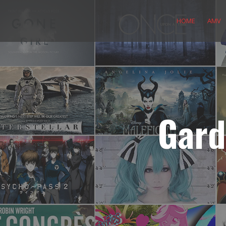
Skip
to
HOME
AMV
content
Gard