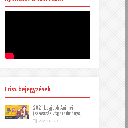
Friss bejegyzések
2021 Legjobb Animéi
(szavazás végeredménye)
2021/12/29