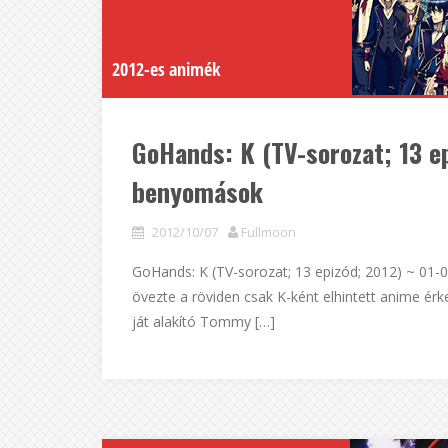
2012-es animék
GoHands: K (TV-sorozat; 13 ep
benyomások
2012/10/07
Fullmoon
GoHands: K (TV-sorozat; 13 epizód; 2012) ~ 01-
övezte a röviden csak K-ként elhintett anime érk
ját alakító Tommy […]