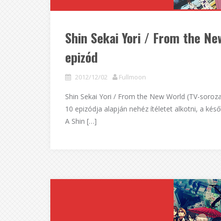
Shin Sekai Yori / From the Ne
epizód
2012/12/02
Fullmoon
Shin Sekai Yori / From the New World (TV-soroza
10 epizódja alapján nehéz ítéletet alkotni, a ké
A Shin […]