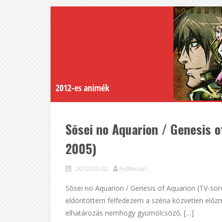
2012-es animék
Sōsei no Aquarion / Genesis o
2005)
2012/03/02
Fullmoon
Sōsei no Aquarion / Genesis of Aquarion (TV-sor
eldöntöttem felfedezem a széria közvetlen előzm
elhatározás nemhogy gyümölcsöző, […]