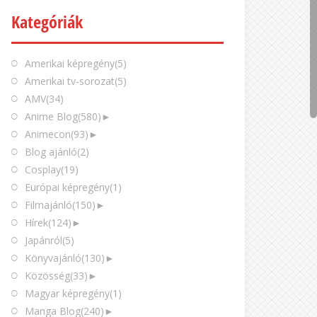
Kategóriák
Amerikai képregény
(5)
Amerikai tv-sorozat
(5)
AMV
(34)
Anime Blog
(580)
►
Animecon
(93)
►
Blog ajánló
(2)
Cosplay
(19)
Európai képregény
(1)
Filmajánló
(150)
►
Hírek
(124)
►
Japánról
(5)
Könyvajánló
(130)
►
Közösség
(33)
►
Magyar képregény
(1)
Manga Blog
(240)
►