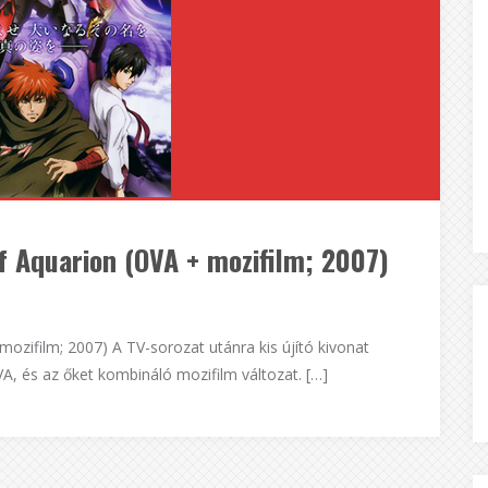
f Aquarion (OVA + mozifilm; 2007)
ozifilm; 2007) A TV-sorozat utánra kis újító kivonat
A, és az őket kombináló mozifilm változat. […]