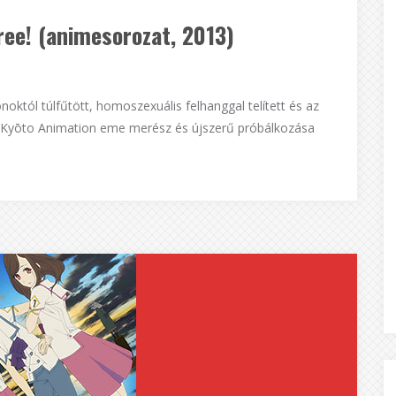
ee! (animesorozat, 2013)
októl túlfűtött, homoszexuális felhanggal telített és az
 A Kyōto Animation eme merész és újszerű próbálkozása