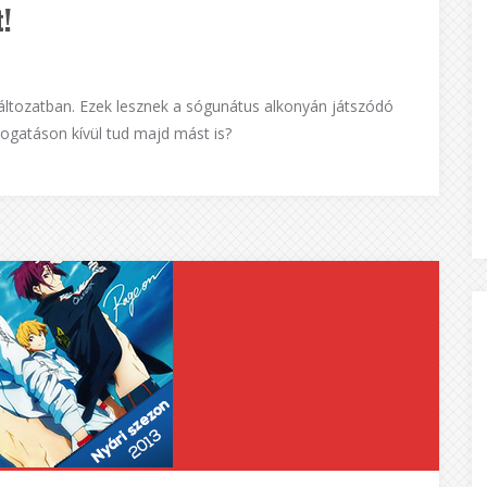
!
áltozatban. Ezek lesznek a sógunátus alkonyán játszódó
ogatáson kívül tud majd mást is?