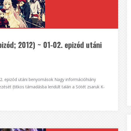
izód; 2012) ~ 01-02. epizód utáni
02. epizód utáni benyomások Nagy információhiány
ezését (titkos támadásba lendült talán a Sötét zsaruk K-