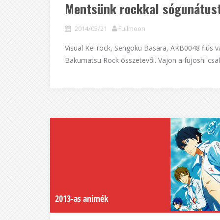
Mentsünk rockkal sógunátust
2014/05/21
Fullmoon
Visual Kei rock, Sengoku Basara, AKB0048 fiús v
Bakumatsu Rock összetevői. Vajon a fujoshi csal
2013-as animék