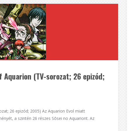
f Aquarion (TV-sorozat; 26 epizód;
ozat; 26 epizód; 2005) Az Aquarion Evol miatt
ényét, a szintén 26 részes Sōsei no Aquariont. Az