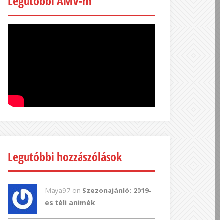
Legutóbbi AMV-m
Legutóbbi hozzászólások
Maya97 on
Szezonajánló: 2019-
es téli animék