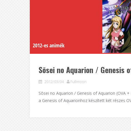
2012-es animék
Sōsei no Aquarion / Genesis o
2012/03/04
Fullmoon
Sōsei no Aquarion / Genesis of Aquarion (OVA + m
a Genesis of Aquarionhoz készített két részes OV