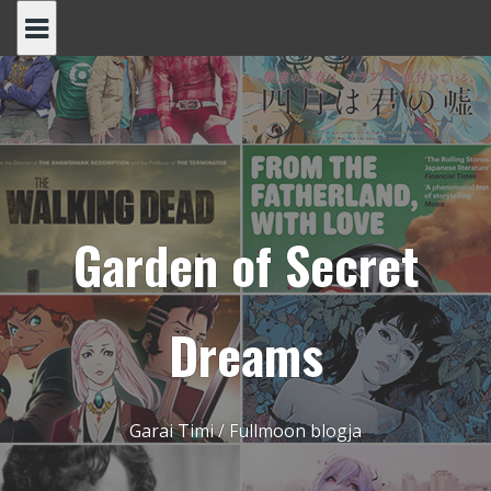
Skip
to
content
Garden of Secret
Dreams
Garai Timi / Fullmoon blogja