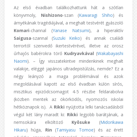
Az első évadban találkozhattunk hát a szótlan
könyvmoly,
Nishizono
-szan (
Kawaragi Shiho
) és
árnyékának tragédiájával, a meghalt testvérét gyászoló
Komari
-channal (
Yanase Natsumi
), a hiperaktív
Saigusa
-szannal (
Suzuki Keiko
) és annak családi
terrortól szenvedő ikertestvérével, illetve az orosz
űrhajós babérokra törő
Kudryavkával
(
Wakabayashi
Naomi
). – Így visszatekintve mindenkinek meghalt
valakije, eléggé japános ultradepistúlzás, nemde? Ez a
négy leányzó a maga problémáival és azok
megoldásával kapott az első évadban külön sírós,
misztikus epizódcsomagot 4-5 részbe feldarabolva
(közben mentek az ökörködős, nyomozós iskolai
hétköznapok is). A
Rikki
nyújtotta lelki tanácsadásból
végül két lány maradt ki:
Rikki
legjobb barátjának, a
nemsokára elköltöző
Kyōsuke
(
Midorikawa
Hikaru
) húga,
Rin
(
Tamiyasu Tomoe
) és az érett