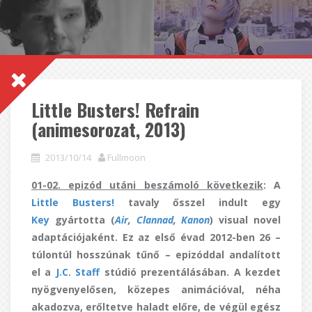
Little Busters! Refrain
(animesorozat, 2013)
2013/10/14
Fullmoon
01-02. epizód utáni beszámoló következik
: A
Little Busters!
tavaly ősszel indult egy
Key
gyártotta (
Air
,
Clannad
,
Kanon
) visual novel
adaptációjaként. Ez az első évad 2012-ben 26 –
túlontúl hosszúnak tűnő – epizóddal andalított
el a
J.C. Staff
stúdió prezentálásában. A kezdet
nyögvenyelősen, közepes animációval, néha
akadozva, erőltetve haladt előre, de végül egész