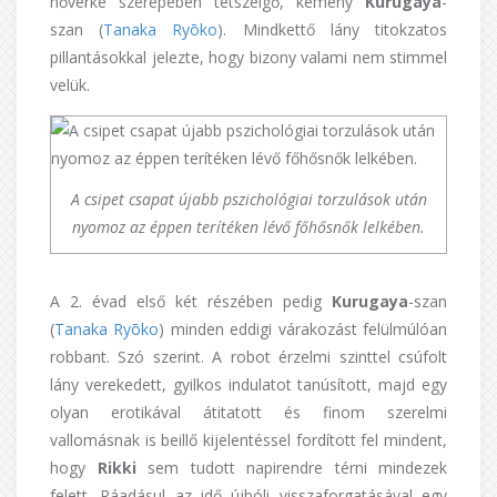
nővérke szerepében tetszelgő, kemény
Kurugaya
-
szan (
Tanaka Ryōko
). Mindkettő lány titokzatos
pillantásokkal jelezte, hogy bizony valami nem stimmel
velük.
A csipet csapat újabb pszichológiai torzulások után
nyomoz az éppen terítéken lévő főhősnők lelkében.
A 2. évad első két részében pedig
Kurugaya
-szan
(
Tanaka Ryōko
) minden eddigi várakozást felülmúlóan
robbant. Szó szerint. A robot érzelmi szinttel csúfolt
lány verekedett, gyilkos indulatot tanúsított, majd egy
olyan erotikával átitatott és finom szerelmi
vallomásnak is beillő kijelentéssel fordított fel mindent,
hogy
Rikki
sem tudott napirendre térni mindezek
felett. Ráadásul az idő újbóli visszaforgatásával egy