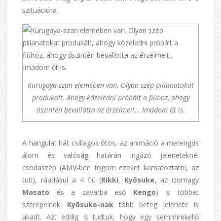
szituációra.
Kurugaya-szan elemében van. Olyan szép pillanatokat
produkált. Ahogy közeledni próbált a fiúhoz, ahogy
őszintén bevallotta az érzelmeit… Imádom őt is.
A hangulat hát csillagos ötös, az animáció a merengős
álom és valóság határán ingázó jeleneteknél
csodaszép (AMV-ben fogom ezeket kamatoztatni, az
tuti), ráadásul a 4 fiú (
Rikki
,
Kyōsuke,
az izomagy
Masato
és a zavarba eső
Kengo
) is többet
szerepelnek.
Kyōsuke-nak
több beteg jelenete is
akadt. Azt eddig is tudtuk, hogy egy semmirekellő