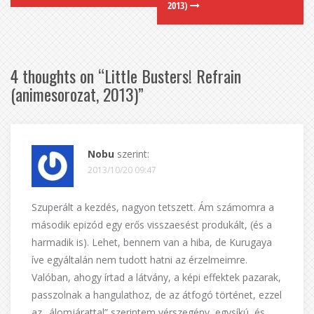
2013)
4 thoughts on “
Little Busters! Refrain
(animesorozat, 2013)
”
Nobu
szerint:
2013/10/20 09:47
Szuperált a kezdés, nagyon tetszett. Ám számomra a
második epizód egy erős visszaesést produkált, (és a
harmadik is). Lehet, bennem van a hiba, de Kurugaya
íve egyáltalán nem tudott hatni az érzelmeimre.
Valóban, ahogy írtad a látvány, a képi effektek pazarak,
passzolnak a hangulathoz, de az átfogó történet, ezzel
az „álomjárattal” szerintem vérszegény, egysíkú, és