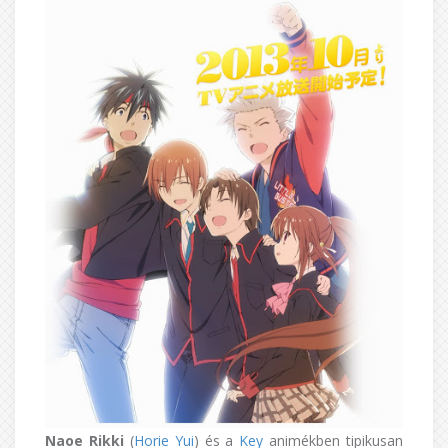
Naoe Rikki
(
Horie Yui
) és a
Key
animékben tipikusan