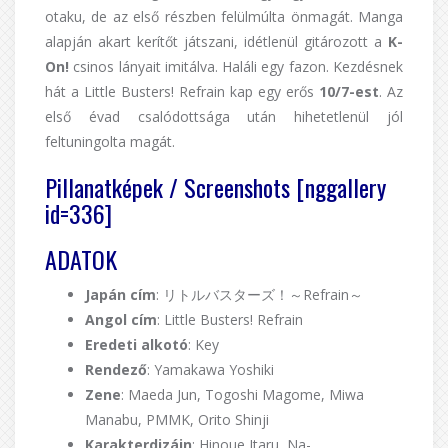
otaku, de az első részben felülmúlta önmagát. Manga
alapján akart kerítőt játszani, idétlenül gitározott a
K-
On!
csinos lányait imitálva. Haláli egy fazon. Kezdésnek
hát a Little Busters! Refrain kap egy erős
10/7-est
. Az
első évad csalódottsága után hihetetlenül jól
feltuningolta magát.
Pillanatképek / Screenshots [nggallery
id=336]
ADATOK
Japán cím
: リトルバスターズ！～Refrain～
Angol cím
: Little Busters! Refrain
Eredeti alkotó
: Key
Rendező
: Yamakawa Yoshiki
Zene
: Maeda Jun, Togoshi Magome, Miwa
Manabu, PMMK, Orito Shinji
Karakterdizájn
: Hinoue Itaru, Na-