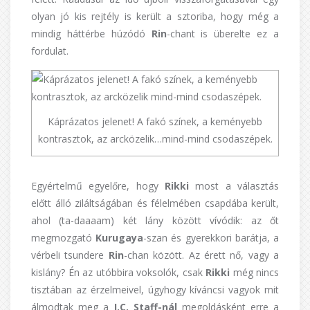
olyan jó kis rejtély is került a sztoriba, hogy még a
mindig háttérbe húzódó
Rin
-chant is überelte ez a
fordulat.
Káprázatos jelenet! A fakó színek, a keményebb
kontrasztok, az arcközelik…mind-mind csodaszépek.
Egyértelmű egyelőre, hogy
Rikki
most a választás
előtt álló ziláltságában és félelmében csapdába került,
ahol (ta-daaaam) két lány között vívódik: az őt
megmozgató
Kurugaya
-szan és gyerekkori barátja, a
vérbeli tsundere
Rin
-chan között. Az érett nő, vagy a
kislány? Én az utóbbira voksolók, csak
Rikki
még nincs
tisztában az érzelmeivel, úgyhogy kíváncsi vagyok mit
álmodtak meg a
J.C. Staff-nál
megoldásként erre a