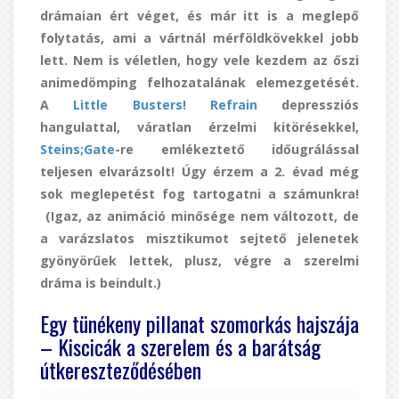
drámaian ért véget, és már itt is a meglepő
folytatás, ami a vártnál mérföldkövekkel jobb
lett. Nem is véletlen, hogy vele kezdem az őszi
animedömping felhozatalának elemezgetését.
A
Little Busters! Refrain
depressziós
hangulattal, váratlan érzelmi kitörésekkel,
Steins;Gate
-re emlékeztető időugrálással
teljesen elvarázsolt! Úgy érzem a 2. évad még
sok meglepetést fog tartogatni a számunkra!
(Igaz, az animáció minősége nem változott, de
a varázslatos misztikumot sejtető jelenetek
gyönyörűek lettek, plusz, végre a szerelmi
dráma is beindult.)
Egy tünékeny pillanat szomorkás hajszája
– Kiscicák a szerelem és a barátság
útkereszteződésében