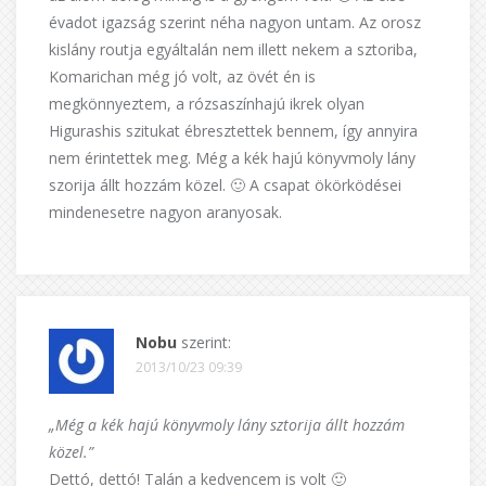
évadot igazság szerint néha nagyon untam. Az orosz
kislány routja egyáltalán nem illett nekem a sztoriba,
Komarichan még jó volt, az övét én is
megkönnyeztem, a rózsaszínhajú ikrek olyan
Higurashis szitukat ébresztettek bennem, így annyira
nem érintettek meg. Még a kék hajú könyvmoly lány
szorija állt hozzám közel. 🙂 A csapat ökörködései
mindenesetre nagyon aranyosak.
Nobu
szerint:
2013/10/23 09:39
„Még a kék hajú könyvmoly lány sztorija állt hozzám
közel.”
Dettó, dettó! Talán a kedvencem is volt 🙂