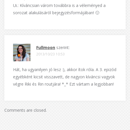
Ui.: Kíváncsian várom továbbra is a véleményed a
sorozat alakulásáról bejegyzésformájában! 🙂
Fullmoon
szerint:
2013/10/23 10:53
Hát, ha ugyanilyen jó lesz :), akkor ítok róla. A 3. epizód
egyébként kicsit visszavett, de nagyon kíváncsi vagyok
végre Riki és Rin routjára! *_* Ezt vártam a legjobban!
Comments are closed.