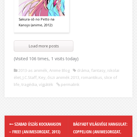
Sakura-sō no Petto na
Kanojo (anime, 2012)
Load more posts
(Visited 106 times, 1 visits today)
2013-as animék
,
Anime Blog
dráma
,
fantasy
,
iskolai
élet
,
J.C.Staff
,
Key
,
őszi animék 2013
,
romantikus
,
slice of
life
,
tragédia
,
vígjáték
permalink
SZABAD ÚSZÁS KOCKAHASON
BÁGYADT VILÁGVÉGE HANGULAT:
– FREE! (ANIMESOROZAT, 2013)
COPPELION (ANIMESOROZAT,