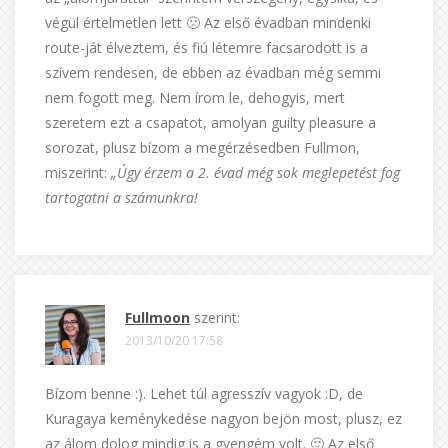
végül értelmetlen lett 🙁 Az első évadban mindenki
route-ját élveztem, és fiú létemre facsarodott is a
szívem rendesen, de ebben az évadban még semmi
nem fogott meg. Nem írom le, dehogyis, mert
szeretem ezt a csapatot, amolyan guilty pleasure a
sorozat, plusz bízom a megérzésedben Fullmon,
miszerint:
„Úgy érzem a 2. évad még sok meglepetést fog
tartogatni a számunkra!
Fullmoon
szerint:
2013/10/20 17:58
Bízom benne :). Lehet túl agresszív vagyok :D, de
Kuragaya keménykedése nagyon bejön most, plusz, ez
az álom dolog mindig is a gyengém volt. 🙂 Az első