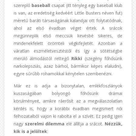
szereplő
baseball
csapat (itt tényleg egy baseball klub
is van, az eredetiség kedvéért Little Busters néven fut)
méretű baráti társaságának kalandjai ott folytatódnak,
ahol az első évadban véget értek. A srácok
megünneplik első meccsük kevésbé sikeres, de
mindenekfelett örömteli végkifejletét. Azonban a
váratlan eszméletvesztéstől és így a sötétségbe
merülő álmodástól rettegő
Rikki
(szegény főhősünk
narkolepsziás, azaz bárhol, bármikor képes elaludni),
egyre sűrűbb rohamokkal kénytelen szembenézni.
Már ez is adja a bizonytalan, emlékfoszlányok
kuszaságában bolyongó főhősünk drámai
körülményeit, amikre ráerősít az a megválaszolatlan
kérdés is, hogy a korábbi évadban megismert női
felhozatalból vajon ki rabolta el a szívét. Ez pedig igen
nagy
szerelmi dilemma
elé állítja a srácot.
Nézzük,
kik is a jelöltek
: