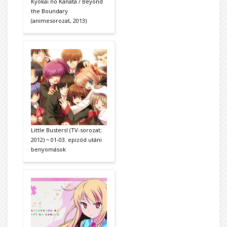
Kyōkai no Kanata / Beyond
the Boundary
(animesorozat, 2013)
Little Busters! (TV-sorozat;
2012) ~ 01-03. epizód utáni
benyomások