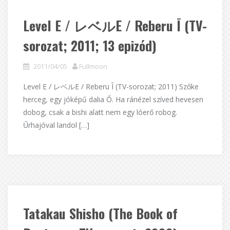
Level E / レベルE / Reberu Ī (TV-
sorozat; 2011; 13 epizód)
2011/04/05
Fullmoon
Level E / レベルE / Reberu Ī (TV-sorozat; 2011) Szőke
herceg, egy jóképű dalia Ő. Ha ránézel szíved hevesen
dobog, csak a bishi alatt nem egy lóerő robog.
Űrhajóval landol […]
Tatakau Shisho (The Book of