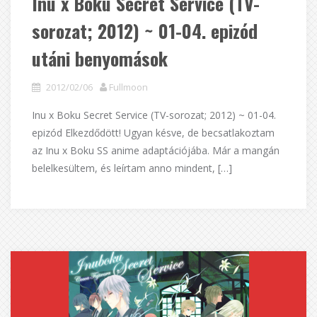
Inu x Boku Secret Service (TV-
sorozat; 2012) ~ 01-04. epizód
utáni benyomások
2012/02/06
Fullmoon
Inu x Boku Secret Service (TV-sorozat; 2012) ~ 01-04.
epizód Elkezdődött! Ugyan késve, de becsatlakoztam
az Inu x Boku SS anime adaptációjába. Már a mangán
belelkesültem, és leírtam anno mindent, […]