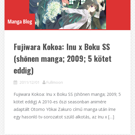
Manga Blog
Fujiwara Kokoa: Inu x Boku SS
(shōnen manga; 2009; 5 kötet
eddig)
2011/12/01
Fullmoon
Fujiwara Kokoa: Inu x Boku SS (shōnen manga; 2009; 5
kötet eddig) A 2010-es őszi seasonban animére
adaptált Otomo Yōkai Zakuro című manga után íme
egy hasonló tv-sorozatot szülő alkotás, az Inu x […]