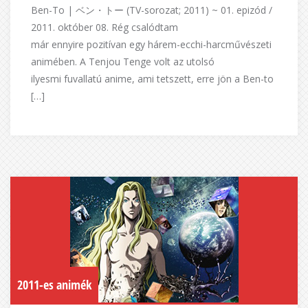
Ben-To | ベン・トー (TV-sorozat; 2011) ~ 01. epizód /
2011. október 08. Rég csalódtam
már ennyire pozitívan egy hárem-ecchi-harcművészeti
animében. A Tenjou Tenge volt az utolsó
ilyesmi fuvallatú anime, ami tetszett, erre jön a Ben-to
[…]
2011-es animék