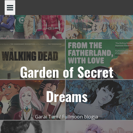
Skip
to
content
Garden of Secret
Dreams
Garai Timi / Fullmoon blogja