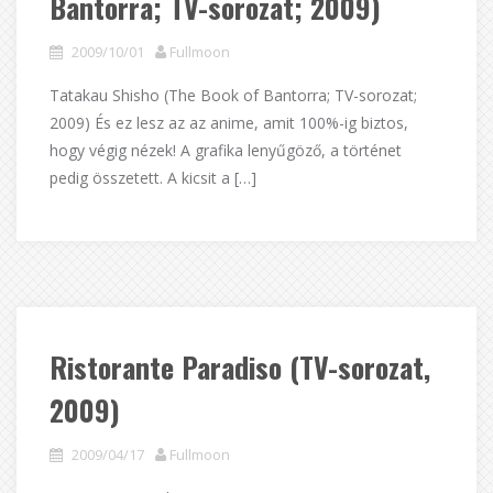
Bantorra; TV-sorozat; 2009)
2009/10/01
Fullmoon
Tatakau Shisho (The Book of Bantorra; TV-sorozat;
2009) És ez lesz az az anime, amit 100%-ig biztos,
hogy végig nézek! A grafika lenyűgöző, a történet
pedig összetett. A kicsit a […]
Ristorante Paradiso (TV-sorozat,
2009)
2009/04/17
Fullmoon