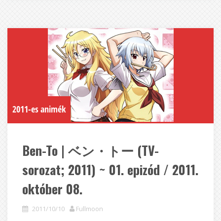
2011-es animék
Ben-To | ベン・トー (TV-
sorozat; 2011) ~ 01. epizód / 2011.
október 08.
2011/10/10
Fullmoon