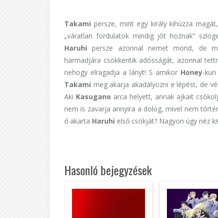
Takami
persze, mint egy király kihúzza magát
„váratlan fordulatok mindig jót hoznak” szl
Haruhi
persze azonnal nemet mond, de miu
harmadjára csökkentik adósságát, azonnal tett
nehogy elragadja a lányt! S amikor
Honey
-kun
Takami
meg akarja akadályozni e lépést, de vé
Aki
Kasugano
arca helyett, annak ajkait csóko
nem is zavarja annyira a dolog, mivel nem tört
ő akarta
Haruhi
első csókját? Nagyon úgy néz ki!
Hasonló bejegyzések