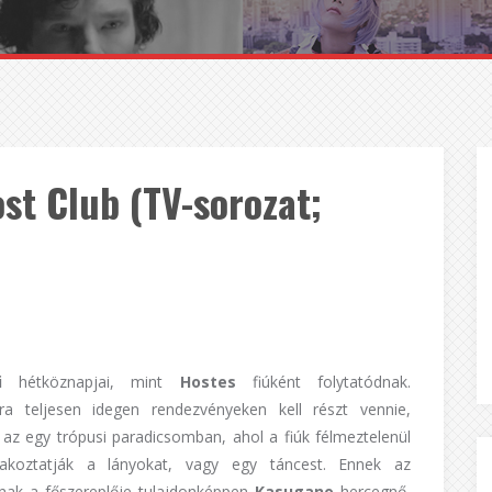
st Club (TV-sorozat;
hi
hétköznapjai, mint
Hostes
fiúként folytatódnak.
a teljesen idegen rendezvényeken kell részt vennie,
 az egy trópusi paradicsomban, ahol a fiúk félmeztelenül
rakoztatják a lányokat, vagy egy táncest. Ennek az
nak a főszereplője tulajdonképpen
Kasugano
hercegnő,