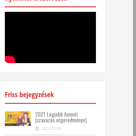
Friss bejegyzések
2021 Legjobb Animéi
(szavazás végeredménye)
2021/12/29