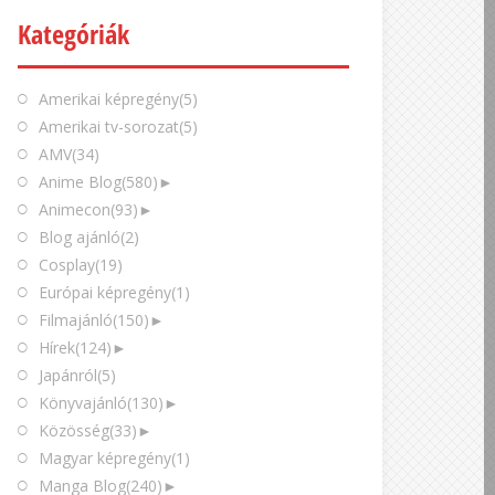
Kategóriák
Amerikai képregény
(5)
Amerikai tv-sorozat
(5)
AMV
(34)
Anime Blog
(580)
►
Animecon
(93)
►
Blog ajánló
(2)
Cosplay
(19)
Európai képregény
(1)
Filmajánló
(150)
►
Hírek
(124)
►
Japánról
(5)
Könyvajánló
(130)
►
Közösség
(33)
►
Magyar képregény
(1)
Manga Blog
(240)
►