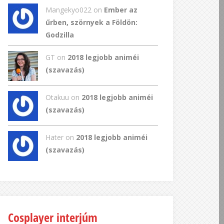
Mangekyo022
on
Ember az
űrben, szörnyek a Földön:
Godzilla
GT
on
2018 legjobb animéi
(szavazás)
Otakuu on
2018 legjobb animéi
(szavazás)
Hater on
2018 legjobb animéi
(szavazás)
Cosplayer interjúm