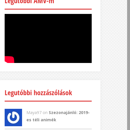
Legutóbbi AMV-m
Legutóbbi hozzászólások
Maya97 on
Szezonajánló: 2019-
es téli animék