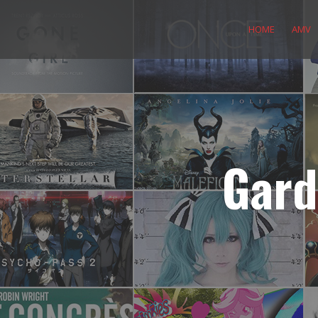
Skip
to
HOME
AMV
content
Gard