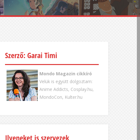
Szerző: Garai Timi
Mondo Magazin cikkíró
Velük is együtt dolgoztam:
Anime Addicts, Cosplay.hu,
MondoCon, Kulter.hu
Ilyeneket is szervezek