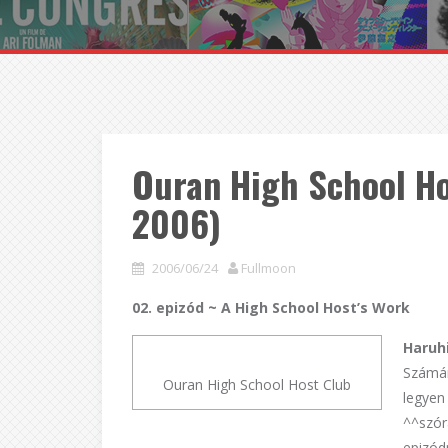
Ouran High School Ho
2006)
2006/06/24
Fullmoon
02. epizód ~ A High School Host’s Work
Haru
Számár
Ouran High School Host Club
legyen
^^szó
epizód