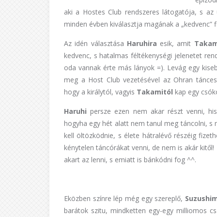
aki a Hostes Club rendszeres látogatója, s a
minden évben kiválasztja magának a „kedvenc” fiú
Az idén választása
Haruhira
esik, amit
Takam
kedvenc, s hatalmas féltékenységi jelenetet re
oda vannak érte más lányok =). Levág egy kisebb
meg a Host Club vezetésével az Ohran táncestet
hogy a királytól, vagyis
Takamitól
kap egy csóko
Haruhi
persze ezen nem akar részt venni, hi
hogyha egy hét alatt nem tanul meg táncolni, s 
kell öltözködnie, s élete hátralévő részéig fizet
kénytelen táncórákat venni, de nem is akár kitő
akart az lenni, s emiatt is bánkódni fog ^^.
Eközben színre lép még egy szereplő,
Suzushi
barátok szitu, mindketten egy-egy milliomos csa