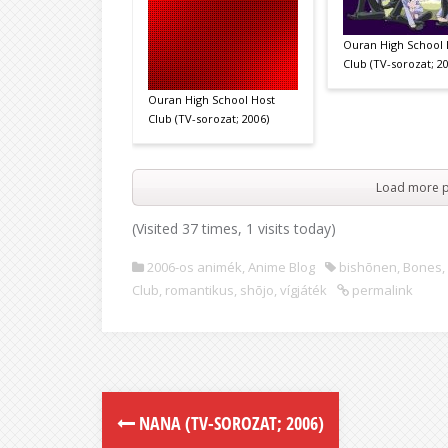
Ouran High School 
Club (TV-sorozat; 2
Ouran High School Host
Club (TV-sorozat; 2006)
Load more p
(Visited 37 times, 1 visits today)
2006-os animék
,
Anime Blog
bishōnen
,
Bones
,
Club
,
romantikus
,
shōjo
,
vígjáték
permalink
NANA (TV-SOROZAT; 2006)