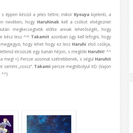
, s éppen készül a jeles tettre, mikor
Kyouya
kijelenti, a
ogen nevében, hogy
Haruhinak
kell a csókot elvégeznie!
tán megkecsegtetik előtte annak lehetőségét, hogy
re kész lesz ^^!
Takamit
azonban úgy kell lefogni, hogy
 megjegyzi, hogy lehet hogy ez lesz
Haruhi
első csókja,
letlenül elcsúszik egy banán héjon, s meglöki
Haruhit
! ^^
lja meg! =) Persze azonnal szétrebbenek, s végül
Haruhit
ént semmi „rossz”.
Takami
persze megtébolyul XD. (Vajon
 ^^)