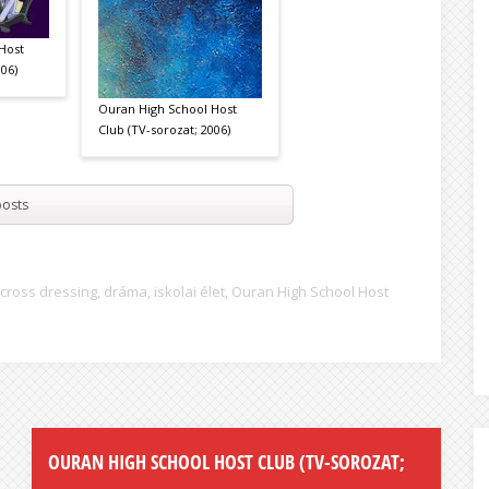
Host
006)
Ouran High School Host
Club (TV-sorozat; 2006)
osts
cross dressing
,
dráma
,
iskolai élet
,
Ouran High School Host
OURAN HIGH SCHOOL HOST CLUB (TV-SOROZAT;