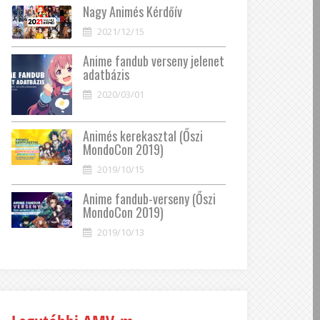
Nagy Animés Kérdőív
2021/12/15
Anime fandub verseny jelenet
adatbázis
2020/03/01
Animés kerekasztal (Őszi
MondoCon 2019)
2019/10/15
Anime fandub-verseny (Őszi
MondoCon 2019)
2019/10/13