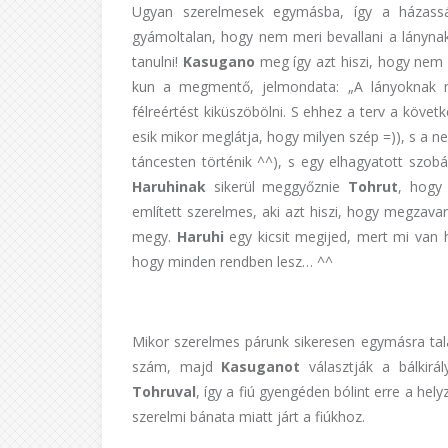
Ugyan szerelmesek egymásba, így a házass
gyámoltalan, hogy nem meri bevallani a lánynak,
tanulni!
Kasugano
meg így azt hiszi, hogy nem 
kun a megmentő, jelmondata: „A lányoknak meg
félreértést kiküszöbölni. S ehhez a terv a követ
esik mikor meglátja, hogy milyen szép =)), s a 
táncesten történik ^^), s egy elhagyatott szob
Haruhinak
sikerül meggyőznie
Tohrut
, hogy 
említett szerelmes, aki azt hiszi, hogy megzavar
megy.
Haruhi
egy kicsit megijed, mert mi van
hogy minden rendben lesz… ^^
Mikor szerelmes párunk sikeresen egymásra talál
szám, majd
Kasuganot
választják a bálkirá
Tohruval
, így a fiú gyengéden bólint erre a hel
szerelmi bánata miatt járt a fiúkhoz.