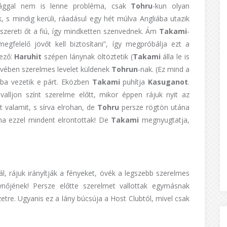
ággal nem is lenne probléma, csak
Tohru
-kun olyan
 s mindig kerüli, ráadásul egy hét múlva Angliába utazik
szereti őt a fiú, így mindketten szenvednek. Ám
Takami
-
felelő jövőt kell biztosítani”, így megpróbálja ezt a
kező:
Haruhit
szépen lánynak öltöztetik (
Takami
álla le is
nevében szerelmes levelet küldenek
Tohrun
-nak. (Ez mind a
ába vezetik e párt. Eközben
Takami
puhítja
Kasuganot
.
valljon színt szerelme előtt, mikor éppen rájuk nyit az
t valamit, s sírva elrohan, de
Tohru
persze rögtön utána
 ha ezzel mindent elrontottak! De
Takami
megnyugtatja,
, rájuk irányítják a fényeket, övék a legszebb szerelmes
lynőjének! Persze előtte szerelmet vallottak egymásnak
yzetre. Ugyanis ez a lány búcsúja a Host Clubtól, mivel csak