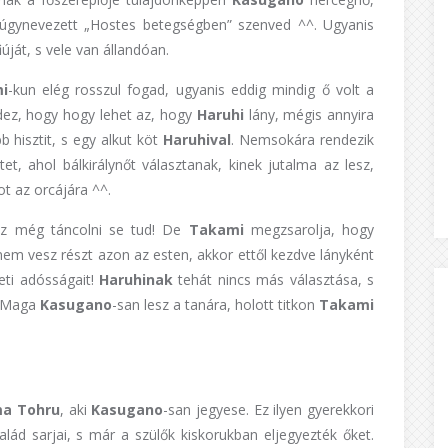
z úgynevezett „Hostes betegségben” szenved ^^. Ugyanis
ját, s vele van állandóan.
i
-kun elég rosszul fogad, ugyanis eddig mindig ő volt a
ndez, hogy hogy lehet az, hogy
Haruhi
lány, mégis annyira
 hisztit, s egy alkut köt
Haruhival
. Nemsokára rendezik
, ahol bálkirálynőt választanak, kinek jutalma az lesz,
t az orcájára ^^.
sz még táncolni se tud! De
Takami
megzsarolja, hogy
nem vesz részt azon az esten, akkor ettől kezdve lányként
heti adósságait!
Haruhinak
tehát nincs más választása, s
l! Maga
Kasugano
-san lesz a tanára, holott titkon
Takami
ma Tohru
, aki
Kasugano
-san jegyese. Ez ilyen gyerekkori
lád sarjai, s már a szülők kiskorukban eljegyezték őket.