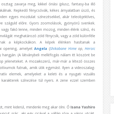
sztag zavarja meg, kikkel óriási (plusz, fantasy-ba illő
kálnak. Repkedő fénycsóvák, kékes árnyalatban úszó, és
den egyes mozdulat színezésekkel, akár teleobjektíves,
tve száguld előre. Gyors zoomolások, gyönyörű svenkek.
n, vagy fakó lenne, minden mozog, minden élénk színű, és
nvilágát meghatározó zöld fénycsík, vagy a zöld különféle
nálnak a képkockákon. A képek élénken hasítanak a
rai opening, amelyet
Angela
(
Shikabane Hime
op,
Heroic
hangján. (A látványbeli melléfogás nálam itt köszönt be
 op jeleneteket. A mozaikszerű, már-már a létező összes
motívumok futnak, amik ütik egymást. Ilyen a videoszalag-
ratív elemek, amelyeket a keleti és a nyugati vizuális
A karakterek színezése túl nyers. A zene ezzel szemben
t, mint kiderül, mindenki meg akar ölni. Ő
Isana Yashiro
uncut srác, aki egy cicával a vállán rója a város utcáit,