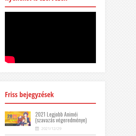
Friss bejegyzések
2021 Legjobb Animéi
(szavazás végeredménye)
2021/12/29