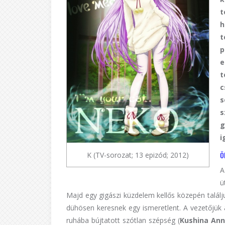
t
h
t
p
e
t
c
s
s
g
i
Ö
K (TV-sorozat; 13 epizód; 2012)
A
ü
Majd egy gigászi küzdelem kellős közepén talál
dühösen keresnek egy ismeretlent. A vezetőjük
ruhába bújtatott szótlan szépség (
Kushina An