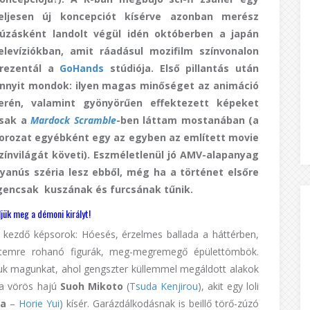
eljesen új koncepciót kísérve azonban merész
úzásként landolt végül idén októberben a japán
elevíziókban, amit ráadásul mozifilm színvonalon
rezentál a
GoHands
stúdiója. Első pillantás után
nnyit mondok: ilyen magas minőséget az animáció
erén, valamint gyönyörűen effektezett képeket
sak a
Mardock Scramble
-ben láttam mostanában (a
orozat egyébként egy az egyben az említett movie
zínvilágát követi). Eszméletlenül jó AMV-alapanyag
yanús széria lesz ebből, még ha a történet elsőre
gencsak kuszának és furcsának tűnik.
ljük meg a démoni királyt!
 kezdő képsorok: Hóesés, érzelmes ballada a háttérben,
temre rohanó figurák, meg-megremegő épülettömbök.
juk magunkat, ahol gengszter küllemmel megáldott alakok
 a vörös hajú
Suoh Mikoto
(
Tsuda Kenjirou
), akit egy loli
na
–
Horie Yui
) kísér. Garázdálkodásnak is beillő törő-zúzó