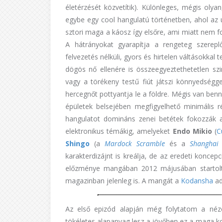
életérzését közvetítik). Különleges, mégis olya
egybe egy cool hangulatú történetben, ahol az 
sztori maga a káosz így elsőre, ami miatt nem fo
A hátrányokat gyarapítja a rengeteg szerep
felvezetés nélküli, gyors és hirtelen váltásokkal
dögös nő ellenére is összeegyeztethetetlen szim
vagy a törékeny testű fiút játszi könnyedsé
hercegnőt pottyantja le a földre. Mégis van ben
épületek belsejében megfigyelhető minimális r
hangulatot domináns zenei betétek fokozzák a 
elektronikus témákig, amelyeket
Endo Mikio
(
C
Shingo
(a
Mardock Scramble
és a
Shanghai
karakterdizájnt is kreálja, de az eredeti koncep
előzménye mangában 2012 májusában startol
magazinban jelenleg is. A mangát a
Kodansha
ad
Az első epizód alapján még folytatom a néz
tökéletes alapanyag lesz a jövőben ez a maga kon