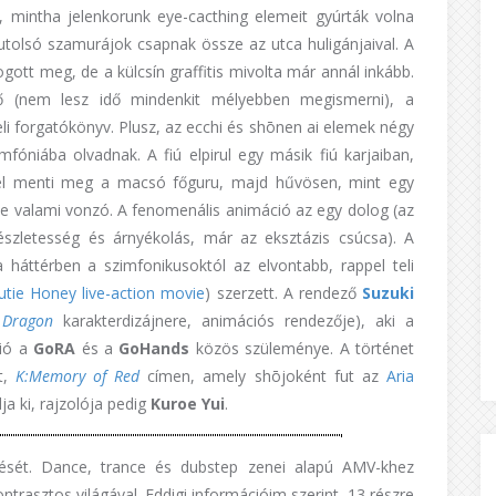
n, mintha jelenkorunk eye-cacthing elemeit gyúrták volna
utolsó szamurájok csapnak össze az utca huligánjaival. A
gott meg, de a külcsín graffitis mivolta már annál inkább.
lő (nem lesz idő mindenkit mélyebben megismerni), a
 teli forgatókönyv. Plusz, az ecchi és shōnen ai elemek négy
fóniába olvadnak. A fiú elpirul egy másik fiú karjaiban,
ggel menti meg a macsó főguru, majd hűvösen, mint egy
ne valami vonzó. A fenomenális animáció az egy dolog (az
észletesség és árnyékolás, már az eksztázis csúcsa). A
háttérben a szimfonikusoktól az elvontabb, rappel teli
utie Honey live-action movie
) szerzett. A rendező
Suzuki
 Dragon
karakterdizájnere, animációs rendezője), aki a
ció a
GoRA
és a
GoHands
közös szüleménye. A történet
t,
K:Memory of Red
címen, amely shōjoként fut az
Aria
ja ki, rajzolója pedig
Kuroe Yui
.
ését. Dance, trance és dubstep zenei alapú AMV-khez
trasztos világával. Eddigi információim szerint, 13 részre