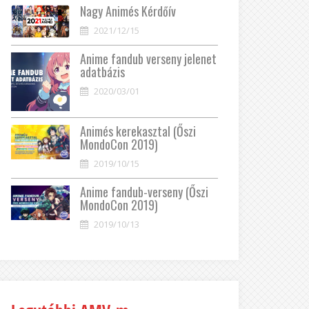
Nagy Animés Kérdőív
2021/12/15
Anime fandub verseny jelenet
adatbázis
2020/03/01
Animés kerekasztal (Őszi
MondoCon 2019)
2019/10/15
Anime fandub-verseny (Őszi
MondoCon 2019)
2019/10/13