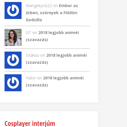
Mangekyo022
on
Ember az
űrben, szörnyek a Földön:
Godzilla
GT
on
2018 legjobb animéi
(szavazás)
Otakuu on
2018 legjobb animéi
(szavazás)
Hater on
2018 legjobb animéi
(szavazás)
Cosplayer interjúm