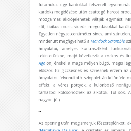
futamukat egy kardokkal felszerelt egyenruhás o
kardok) megidézése után csattogó harcot produ
mozgalmas akciójelenetek váltják egymást. Min
sőt, tipikus music videós megoldásokkal karöl
Egyetlen négyzetcentiméter sincs, ami színtele
mindenütt megfigyelhető a
Mardock Scramble
szí
árnyalatai, amelyek kontrasztként funkcio
tekintetünkbe, majd következik a rockos és lí
Age
op
) énekel a maga mélyen búgó, mégis lágy 
először: túl giccsesnek és színesnek érzem az
árnyalatot felvonultató színpalettán különféle 
effekt, a véres pöttyök, a különböző nonfigu
tárházból kölcsönöznek az alkotók. Túl sok. 
nagyon jó.)
Az opening után megismerjük főszereplőnket, aki
(
Namikawa Daisuke
), a csíntalan és pimaszul h