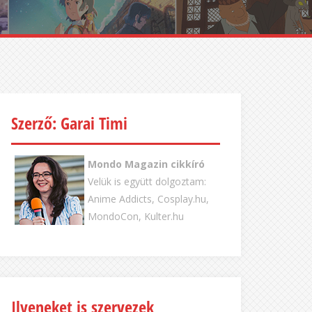
Szerző: Garai Timi
Mondo Magazin cikkíró
Velük is együtt dolgoztam:
Anime Addicts, Cosplay.hu,
MondoCon, Kulter.hu
Ilyeneket is szervezek