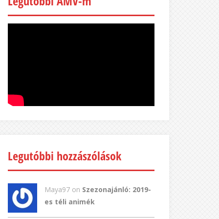
Legutóbbi AMV-m
Legutóbbi hozzászólások
Maya97 on
Szezonajánló: 2019-
es téli animék