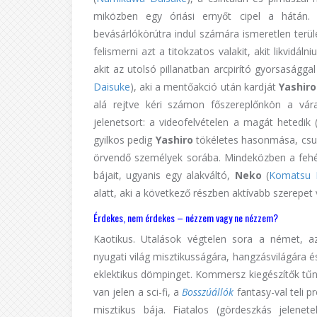
miközben egy óriási ernyőt cipel a hátán. 
bevásárlókörútra indul számára ismeretlen terü
felismerni azt a titokzatos valakit, akit likvidáln
akit az utolsó pillanatban arcpirító gyorsaság
Daisuke
), aki a mentőakció után kardját
Yashiro
alá rejtve kéri számon főszereplőnkön a vára
jelenetsort: a videofelvételen a magát hetedik (
gyilkos pedig
Yashiro
tökéletes hasonmása, csupá
örvendő személyek sorába. Mindeközben a feh
bájait, ugyanis egy alakváltó,
Neko
(
Komatsu 
alatt, aki a következő részben aktívabb szerepet
Érdekes, nem érdekes – nézzem vagy ne nézzem?
Kaotikus. Utalások végtelen sora a német, a
nyugati világ misztikusságára, hangzásvilágára 
eklektikus dömpinget. Kommersz kiegészítők tűnn
van jelen a sci-fi, a
Bosszúállók
fantasy-val teli p
misztikus bája. Fiatalos (gördeszkás jelene