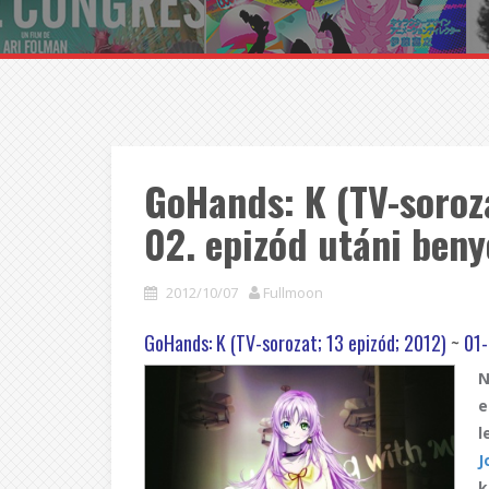
GoHands: K (TV-soroza
02. epizód utáni ben
2012/10/07
Fullmoon
GoHands: K (TV-sorozat; 13 epizód; 2012)
~
01-
N
e
l
J
k