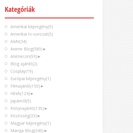
Kategóriák
Amerikai képregény
(5)
Amerikai tv-sorozat
(5)
AMV
(34)
Anime Blog
(580)
►
Animecon
(93)
►
Blog ajánló
(2)
Cosplay
(19)
Európai képregény
(1)
Filmajánló
(150)
►
Hírek
(124)
►
Japánról
(5)
Könyvajánló
(130)
►
Közösség
(33)
►
Magyar képregény
(1)
Manga Blog
(240)
►