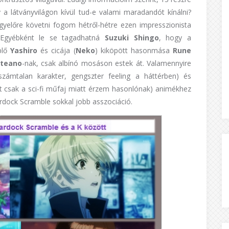
 a látványvilágon kívül tud-e valami maradandót kínálni?
yelőre követni fogom hétről-hétre ezen impresszionista
. Egyébként le se tagadhatná
Suzuki Shingo
, hogy a
plő
Yashiro
és cicája (
Neko
) kiköpött hasonmása
Rune
teano
-nak, csak albínó mosáson estek át. Valamennyire
számtalan karakter, gengszter feeling a háttérben)
és
tt csak a sci-fi műfaj miatt érzem hasonlónak)
animékhez
rdock Scramble sokkal jobb asszociáció.