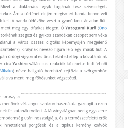
Mivel a diáktanács egyik tagjának tesz szívességet,
letekre. Ám a történet elején megismert banda benne véli
iuk kell. A banda üldözőbe veszi a gyanútlanul ártatlan fiút,
gal ment meg egy lófarkas idegen. Ő
Yatogami Kurō
(
Ono
torkának szegezi és gyilkos szándékait cseppet sem véka
tlanul a város összes digitális képernyőjén megjelenő
színtelen?) királynak nevező figura lelő egy másik fiút. A
n ördögi vigyorral és őrült tekintettel lép a közutálatnak
ér cica
Yashiro
vállán cuki reakciók közepette fedi fel női
Mikako
) névre hallgató bombázó rejtőzik a szőrgombóc
 vállalva menti meg főhősünket végzetétől.
z orosz, a
és menőnek vélt angol szinkron használata gazdagítja ezen
ek fel katanák mellett. A látványvilágban pedig egyszerre
remodernség utáni nosztalgiája, és a természetfeletti erők
tek hihetetlenül pörgősek és a tipikus kemény csávók