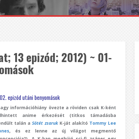
t; 13 epizód; 2012) ~ 01-
yomások
02. epizód utáni benyomások
agy információhiány övezte a röviden csak K-ként
lhintett anime érkezését (titkos támadásba
endült talán a
Sötét zsaruk
K-ját alakító
Tommy Lee
ones
, és ez lenne az új világot megmentő
oncepciója?). A K-ban megbújó sci-fi zsáner egy