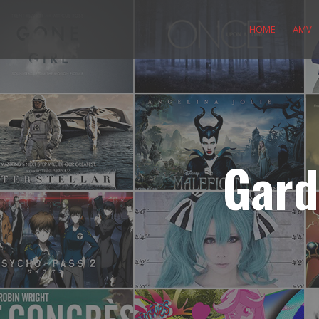
Skip
to
HOME
AMV
content
Gard