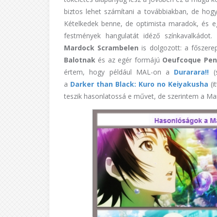
biztos lehet számítani a továbbiakban, de hogy
Kételkedek benne, de optimista maradok, és eg
festmények hangulatát idéző színkavalkádot
Mardock Scrambelen
is dolgozott: a főszere
Balotnak
és az egér formájú
Oeufcoque Pen
értem, hogy például MAL-on a
Durarara!!
(
a
Darker than Black: Kuro no Keiyakusha
(i
teszik hasonlatossá e művet, de szerintem a Ma