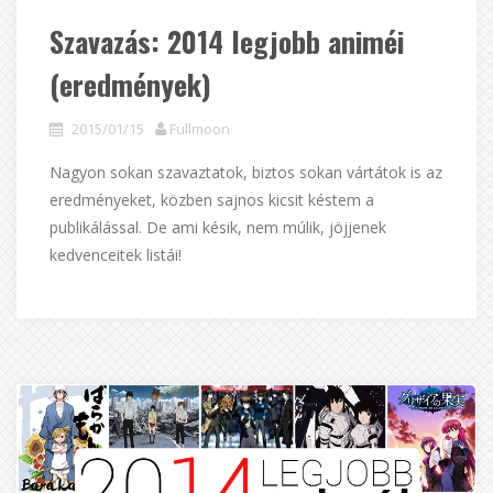
Szavazás: 2014 legjobb animéi
(eredmények)
2015/01/15
Fullmoon
Nagyon sokan szavaztatok, biztos sokan vártátok is az
eredményeket, közben sajnos kicsit késtem a
publikálással. De ami késik, nem múlik, jöjjenek
kedvenceitek listái!