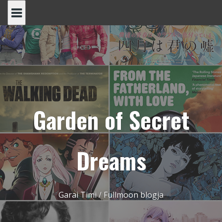
Skip
to
content
Garden of Secret
Dreams
Garai Timi / Fullmoon blogja