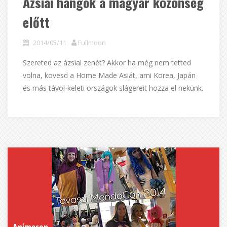
Ázsiai hangok a magyar közönség
előtt
2014/05/11
Fullmoon
Szereted az ázsiai zenét? Akkor ha még nem tetted
volna, kövesd a Home Made Asiát, ami Korea, Japán
és más távol-keleti országok slágereit hozza el nekünk.
Animecon