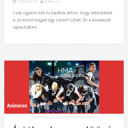
2014/05/27
Fullmoon
Csak izgalom kell és barátok ahhoz, hogy veteránként
is jól érezd magad egy conon? Lehet. Én a kövekezőt
tapasztaltam.
Animecon