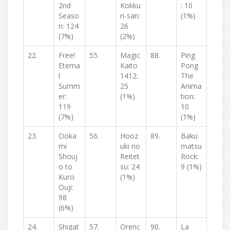
2nd
Kokku
: 10
Seaso
ri-san:
(1%)
n: 124
26
(7%)
(2%)
22.
Free!
55.
Magic
88.
Ping
Eterna
Kaito
Pong
l
1412:
The
Summ
25
Anima
er:
(1%)
tion:
119
10
(7%)
(1%)
23.
Ooka
56.
Hooz
89.
Baku
mi
uki no
matsu
Shouj
Reitet
Rock:
o to
su: 24
9 (1%)
Kuro
(1%)
Ouji:
98
(6%)
24.
Shigat
57.
Orenc
90.
La