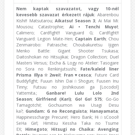
Nem kaptak szavazatot, vagy 10-nél
kevesebb szavazat érkezett rájuk
: Abarenbou
Kishi!! Matsutarou;
Aikatsu! Season 3
; Ai Mai Mi:
Mousou; Catastrophie;
Ai • Tenchi Muyo!
;
Calimero; Cardfight!! Vanguard G; Cardfight!!
Vanguard: Legion Mate-Hen;
Captain Earth
; Chou
Zenmairobo: Patrasche; Choubakuretsu Ijigen
Menko Battle: Gigant Shooter Tsukasa;
Daitoshokan no Hitsujikai; Dragon Collection; Duel
Masters Versus; Escha & Logy no Atelier: Tasogare
no Sora no Renkinjutsushi;
Fate/kaleid liner
Prisma Illya
☆
2wei!
;
Fran♥
cesca
; Future Card
Buddyfight; Fuuun Ishin Dai☆Shogun; Fuusen Inu
Tinny; Futsuu no Joshikousei ga [Locodol]
Yattemita.;
Ganbare! Lulu Lolo 2nd
Season
;
Girlfriend (Kari)
;
Go! Go! 575
; Go-Go
Tamagotchi!; Gochuumon wa Usagi Desu
ka?;
Gundam: G no Reconguista
;
Hanayamata
;
Happinesscharge Precure!; Hero Bank; Hi☆sCoool!
SeHa Girl; Himitsu Kessha Taka no Tsume
EX;
Himegoto
;
Hitsugi no Chaika: Avenging