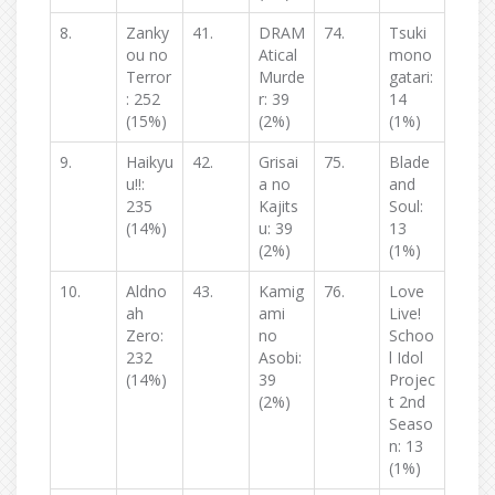
8.
Zanky
41.
DRAM
74.
Tsuki
ou no
Atical
mono
Terror
Murde
gatari:
: 252
r: 39
14
(15%)
(2%)
(1%)
9.
Haikyu
42.
Grisai
75.
Blade
u!!:
a no
and
235
Kajits
Soul:
(14%)
u: 39
13
(2%)
(1%)
10.
Aldno
43.
Kamig
76.
Love
ah
ami
Live!
Zero:
no
Schoo
232
Asobi:
l Idol
(14%)
39
Projec
(2%)
t 2nd
Seaso
n: 13
(1%)