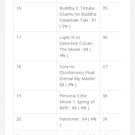
16.
Buddha 2: Tezuka
35.
Osamu no Buddha:
Owarinaki Tabi : 81
( 5% )
17.
Lupin III vs.
36.
Detective Conan:
The Movie : 68 (
4% )
18.
Sora no
37.
Otoshimono Final:
Eternal My Master :
68 ( 4% )
19.
Persona 3 the
38.
Movie 1: Spring of
Birth : 66 ( 4% )
20.
Harmonie : 64 ( 4%
39.
)