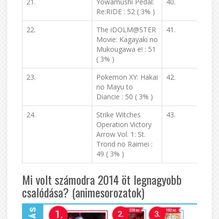
21.
Yowamushi Pedal:
40.
Re:RIDE : 52 ( 3% )
22.
The iDOLM@STER
41.
Movie: Kagayaki no
Mukougawa e! : 51
( 3% )
23.
Pokemon XY: Hakai
42.
no Mayu to
Diancie : 50 ( 3% )
24.
Strike Witches
43.
Operation Victory
Arrow Vol. 1: St.
Trond no Raimei :
49 ( 3% )
Mi volt számodra 2014 öt legnagyobb
csalódása? (animesorozatok)