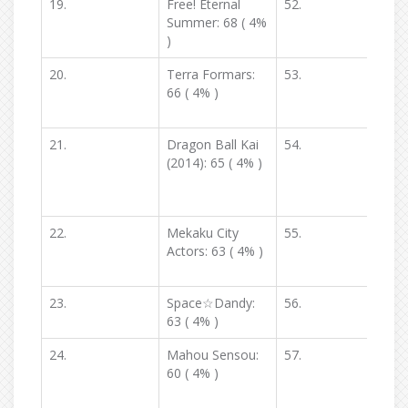
19.
Free! Eternal
52.
C
Summer: 68 ( 4%
V
)
20.
Terra Formars:
53.
66 ( 4% )
N
21.
Dragon Ball Kai
54.
A
(2014): 65 ( 4% )
P
22.
Mekaku City
55.
B
Actors: 63 ( 4% )
2
23.
Space☆Dandy:
56.
G
63 ( 4% )
2
24.
Mahou Sensou:
57.
I
60 ( 4% )
K