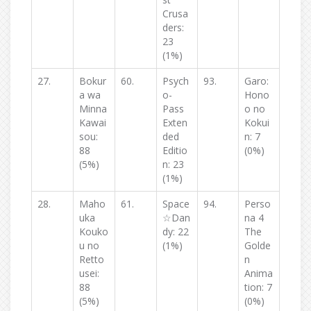
Crusa
ders:
23
(1%)
27.
Bokur
60.
Psych
93.
Garo:
a wa
o-
Hono
Minna
Pass
o no
Kawai
Exten
Kokui
sou:
ded
n: 7
88
Editio
(0%)
(5%)
n: 23
(1%)
28.
Maho
61.
Space
94.
Perso
uka
☆Dan
na 4
Kouko
dy: 22
The
u no
(1%)
Golde
Retto
n
usei:
Anima
88
tion: 7
(5%)
(0%)