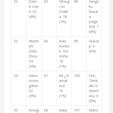
32.
Date
65.
Hitsug
98.
Sengo
A Live
i no
ku
II: 62
Chaik
Basar
(4%)
a: 18
a:
(1%)
Judge
End: 7
(0%)
33.
Mushi
66.
Inari,
99.
Glassli
shi
Konko
p: 6
Zoku
n, Koi
(0%)
Shou:
Iroha:
54
18
(3%)
(1%)
34.
Hana
67.
Re:␣H
100.
Ore,
mono
amat
Twint
gatari:
ora:
ails ni
52
16
Narim
(3%)
(1%)
asu: 6
(0%)
35.
Amagi
68.
Baby
101.
Maho