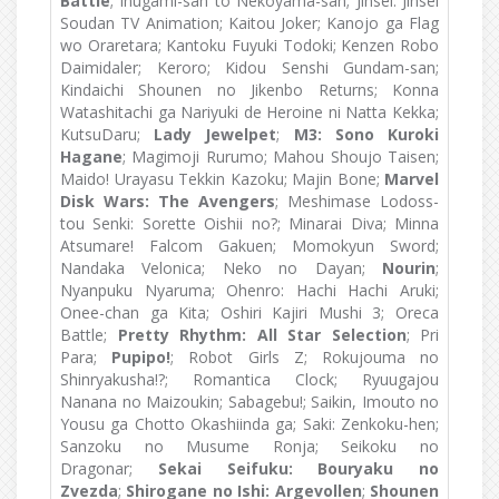
Battle
; Inugami-san to Nekoyama-san; Jinsei: Jinsei
Soudan TV Animation; Kaitou Joker; Kanojo ga Flag
wo Oraretara; Kantoku Fuyuki Todoki; Kenzen Robo
Daimidaler; Keroro; Kidou Senshi Gundam-san;
Kindaichi Shounen no Jikenbo Returns; Konna
Watashitachi ga Nariyuki de Heroine ni Natta Kekka;
KutsuDaru;
Lady Jewelpet
;
M3: Sono Kuroki
Hagane
; Magimoji Rurumo; Mahou Shoujo Taisen;
Maido! Urayasu Tekkin Kazoku; Majin Bone;
Marvel
Disk Wars: The Avengers
; Meshimase Lodoss-
tou Senki: Sorette Oishii no?; Minarai Diva; Minna
Atsumare! Falcom Gakuen; Momokyun Sword;
Nandaka Velonica; Neko no Dayan;
Nourin
;
Nyanpuku Nyaruma; Ohenro: Hachi Hachi Aruki;
Onee-chan ga Kita; Oshiri Kajiri Mushi 3; Oreca
Battle;
Pretty Rhythm: All Star Selection
; Pri
Para;
Pupipo!
; Robot Girls Z; Rokujouma no
Shinryakusha!?; Romantica Clock; Ryuugajou
Nanana no Maizoukin; Sabagebu!; Saikin, Imouto no
Yousu ga Chotto Okashiinda ga; Saki: Zenkoku-hen;
Sanzoku no Musume Ronja; Seikoku no
Dragonar;
Sekai Seifuku: Bouryaku no
Zvezda
;
Shirogane no Ishi: Argevollen
;
Shounen