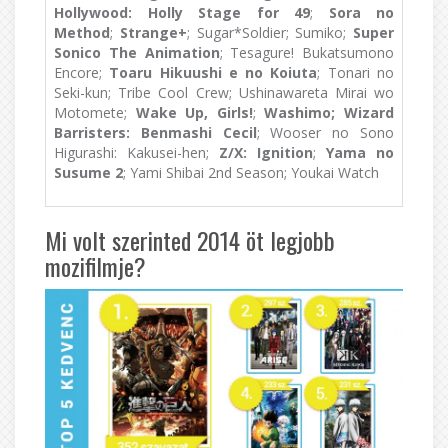
Hollywood: Holly Stage for 49
;
Sora no
Method
;
Strange+
; Sugar*Soldier; Sumiko;
Super
Sonico The Animation
; Tesagure! Bukatsumono
Encore;
Toaru Hikuushi e no Koiuta
; Tonari no
Seki-kun; Tribe Cool Crew; Ushinawareta Mirai wo
Motomete;
Wake Up, Girls!
;
Washimo; Wizard
Barristers: Benmashi Cecil
; Wooser no Sono
Higurashi: Kakusei-hen;
Z/X: Ignition
;
Yama no
Susume 2
; Yami Shibai 2nd Season; Youkai Watch
Mi volt szerinted 2014 öt legjobb
mozifilmje?