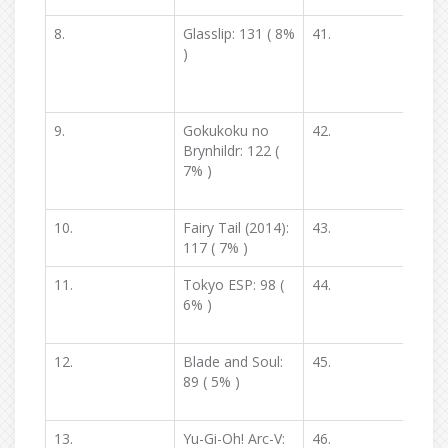
8.
Glasslip: 131 ( 8%
41.
N
)
9.
Gokukoku no
42.
F
Brynhildr: 122 (
U
7% )
W
10.
Fairy Tail (2014):
43.
117 ( 7% )
F
11.
Tokyo ESP: 98 (
44.
6% )
T
12.
Blade and Soul:
45.
89 ( 5% )
3
13.
Yu-Gi-Oh! Arc-V:
46.