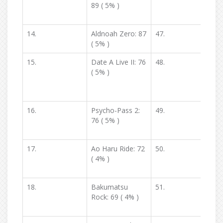
89 ( 5% )
t
14.
Aldnoah Zero: 87
47.
T
( 5% )
(
15.
Date A Live II: 76
48.
W
( 5% )
(
16.
Psycho-Pass 2:
49.
D
76 ( 5% )
17.
Ao Haru Ride: 72
50.
( 4% )
A
18.
Bakumatsu
51.
Rock: 69 ( 4% )
D