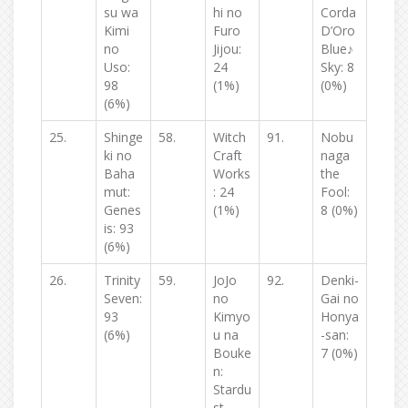
su wa
hi no
Corda
Kimi
Furo
D’Oro
no
Jijou:
Blue♪
Uso:
24
Sky: 8
98
(1%)
(0%)
(6%)
25.
Shinge
58.
Witch
91.
Nobu
ki no
Craft
naga
Baha
Works
the
mut:
: 24
Fool:
Genes
(1%)
8 (0%)
is: 93
(6%)
26.
Trinity
59.
JoJo
92.
Denki-
Seven:
no
Gai no
93
Kimyo
Honya
(6%)
u na
-san:
Bouke
7 (0%)
n:
Stardu
st