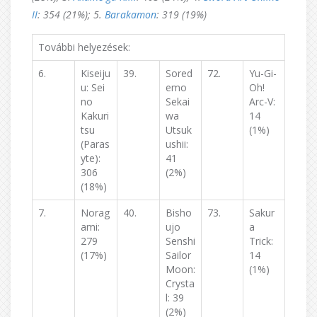
II
: 354 (21%); 5.
Barakamon
: 319 (19%)
További helyezések:
6.
Kiseiju
39.
Sored
72.
Yu-Gi-
u: Sei
emo
Oh!
no
Sekai
Arc-V:
Kakuri
wa
14
tsu
Utsuk
(1%)
(Paras
ushii:
yte):
41
306
(2%)
(18%)
7.
Norag
40.
Bisho
73.
Sakur
ami:
ujo
a
279
Senshi
Trick:
(17%)
Sailor
14
Moon:
(1%)
Crysta
l: 39
(2%)