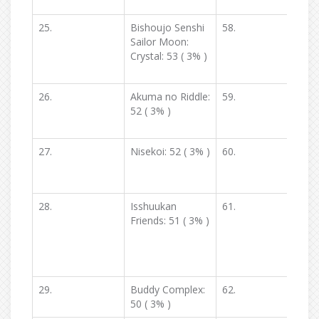
25.
Bishoujo Senshi
58.
K
Sailor Moon:
K
Crystal: 53 ( 3% )
(
26.
Akuma no Riddle:
59.
K
52 ( 3% )
B
2
27.
Nisekoi: 52 ( 3% )
60.
E
2
28.
Isshuukan
61.
Friends: 51 ( 3% )
S
C
29.
Buddy Complex:
62.
B
50 ( 3% )