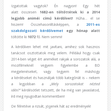
Izgatottak vagytok? Én nagyon! Egy hét
alatt összesen
1682-en töltőttétek ki a 2014
legjobb animéi című kérdőívet!
Hűha… el se
hiszem! Összehasonlításképpen, a
2011-es
szakdolgozati kérdőívemet
egy hónap alatt
töltötte ki
1072
fő. Nem semmi!
A kérdőíven lehet mit javítani, amihez sok hasznos
tanácsot osztottatok meg velem. Például hogy csak
2014-ben véget ért animéket rakjak a sorozatok alá, a
mozifilmeknél vegyem figyelembe a BD
megjelenéseket, vagy tegyem fel máshogy
a kérdéseket és használjak több kategóriát is – nekem
a legjobban a „
Mely sorozatokat nézted
idén?”
kérdésötlet tetszett, de ha még van javaslatod,
írd meg nyugodtan kommentben!
De félretéve a rizsát, jöjjenek hát az eredmények!