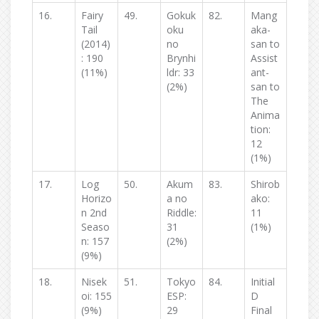
16.
Fairy
49.
Gokuk
82.
Mang
Tail
oku
aka-
(2014)
no
san to
: 190
Brynhi
Assist
(11%)
ldr: 33
ant-
(2%)
san to
The
Anima
tion:
12
(1%)
17.
Log
50.
Akum
83.
Shirob
Horizo
a no
ako:
n 2nd
Riddle:
11
Seaso
31
(1%)
n: 157
(2%)
(9%)
18.
Nisek
51.
Tokyo
84.
Initial
oi: 155
ESP:
D
(9%)
29
Final