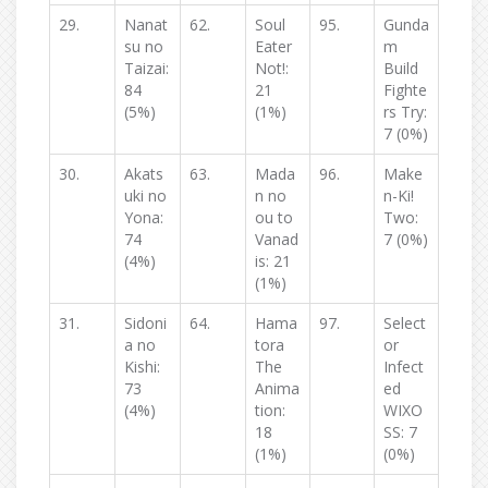
29.
Nanat
62.
Soul
95.
Gunda
su no
Eater
m
Taizai:
Not!:
Build
84
21
Fighte
(5%)
(1%)
rs Try:
7 (0%)
30.
Akats
63.
Mada
96.
Make
uki no
n no
n-Ki!
Yona:
ou to
Two:
74
Vanad
7 (0%)
(4%)
is: 21
(1%)
31.
Sidoni
64.
Hama
97.
Select
a no
tora
or
Kishi:
The
Infect
73
Anima
ed
(4%)
tion:
WIXO
18
SS: 7
(1%)
(0%)