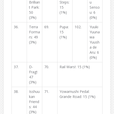
Brillian
Steps:
u
t Park:
15
Senso
50
(1%)
u: 6
(3%)
(0%)
36.
Terra
69.
Pupa:
102.
Yuuki
Forma
15
Yuuna
rs: 49
(1%)
wa
(3%)
Yuush
a de
Aru: 6
(0%)
37.
D-
70.
Rail Wars!: 15 (1%)
Frag!:
47
(3%)
38.
Isshuu
71.
Yowamushi Pedal:
kan
Grande Road: 15 (1%)
Friend
s: 44
(3%)