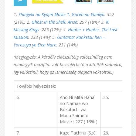
1.
Shingeki no Kyojin Movie 1: Guren no Yumiya
: 352
(21%); 2.
Ghost in the Shell: Arise
: 297 (18%); 3.
K:
Missing Kings
: 285 (17%); 4.
Hunter x Hunter: The Last
Mission
: 233 (14%); 5.
Gintama: Kanketsu-hen –
Yorozuya yo Eien Nare
: 231 (14%)
(Megjegyzés
:
A kérdőív elkészültéig valószínűleg nem
mindegyik mozifilm volt hozzáférhető a kitöltők számára,
így valószínű, hogy az ismerősség alapján voksoltak.)
További helyezések:
6.
Ano Hi Mita Hana
25.
no Namae wo
Bokutachi wa
Mada Shiranai.
Movie : 227 ( 13% )
7.
Kaze Tachinu (Szél
26.