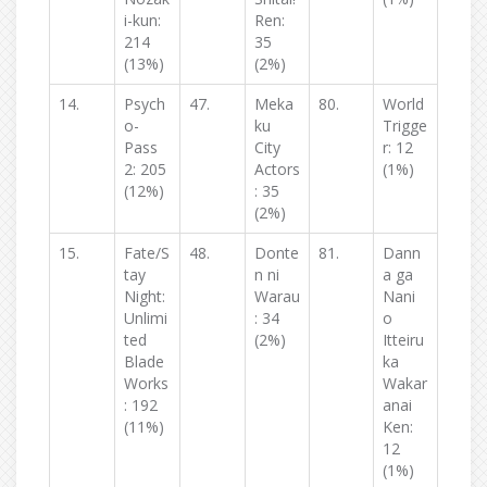
i-kun:
Ren:
214
35
(13%)
(2%)
14.
Psych
47.
Meka
80.
World
o-
ku
Trigge
Pass
City
r: 12
2: 205
Actors
(1%)
(12%)
: 35
(2%)
15.
Fate/S
48.
Donte
81.
Dann
tay
n ni
a ga
Night:
Warau
Nani
Unlimi
: 34
o
ted
(2%)
Itteiru
Blade
ka
Works
Wakar
: 192
anai
(11%)
Ken:
12
(1%)