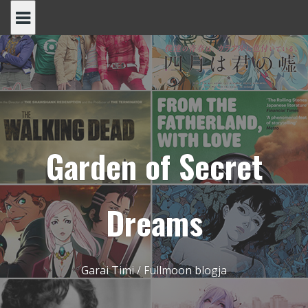
Skip
to
content
Garden of Secret
Dreams
Garai Timi / Fullmoon blogja