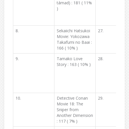
támad) : 181 ( 11%
)
8.
Sekaiichi Hatsukoi
27.
Movie: Yokozawa
Takafumi no Baai :
166 ( 10% )
9.
Tamako Love
28.
Story : 163 ( 10% )
10.
Detective Conan
29.
Movie 18: The
Sniper from
Another Dimension
: 117 ( 7% )