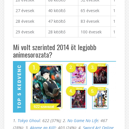
27 évesek
40 kitöltő
65 évesek
1 kitöltő
28 évesek
47 kitöltő
83 évesek
1 kitöltő
29 évesek
28 kitöltő
100 évesek
1 kitöltő
Mi volt szerinted 2014 öt legjobb
animesorozata?
1.
Tokyo Ghoul
: 622 (37%); 2.
No Game No Life
: 467
(28%); 3.
Akame ga Kill!
: 403 (24%); 4.
Sword Art Online