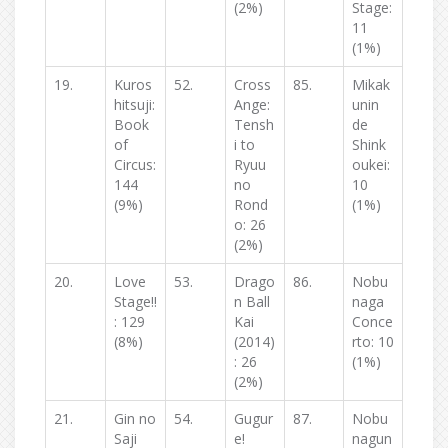
(2%)
Stage:
11
(1%)
19.
Kuros
52.
Cross
85.
Mikak
hitsuji:
Ange:
unin
Book
Tensh
de
of
i to
Shink
Circus:
Ryuu
oukei:
144
no
10
(9%)
Rond
(1%)
o: 26
(2%)
20.
Love
53.
Drago
86.
Nobu
Stage!!
n Ball
naga
: 129
Kai
Conce
(8%)
(2014)
rto: 10
: 26
(1%)
(2%)
21.
Gin no
54.
Gugur
87.
Nobu
Saji
e!
nagun