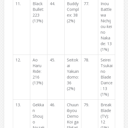
11.
Black
44.
Buddy
77.
Inou
Bullet:
Compl
Battle
223
ex: 38
wa
(13%)
(2%)
Nichij
ou-kei
no
Naka
de: 13
(1%)
12.
Ao
45.
Seitok
78.
Seirei
Haru
ai
Tsukai
Ride:
Yakuin
no
216
domo:
Blade
(13%)
36
Dance
(2%)
: 13
(1%)
13.
Gekka
46.
Chuun
79.
Break
n
ibyou
Blade
Shouj
Demo
(TV):
o
Koi ga
12
Nozak
Shitai!
(1%)