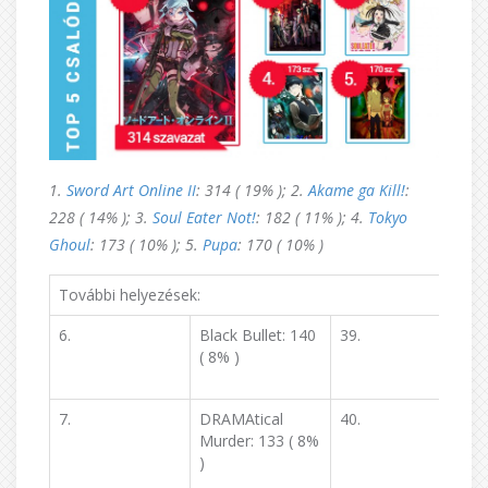
1.
Sword Art Online II
: 314 ( 19% ); 2.
Akame ga Kill!
:
228 ( 14% ); 3.
Soul Eater Not!
: 182 ( 11% ); 4.
Tokyo
Ghoul
: 173 ( 10% ); 5.
Pupa
: 170 ( 10% )
További helyezések:
6.
Black Bullet: 140
39.
( 8% )
A
7.
DRAMAtical
40.
Murder: 133 ( 8%
)
R