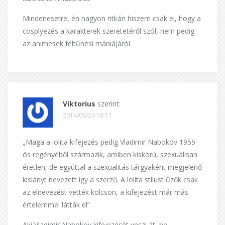
Mindenesetre, én nagyon ritkán hiszem csak el, hogy a
cosplyezés a karakterek szeretetéről szól, nem pedig
az animesek feltűnési mániájáról.
Viktorius
szerint:
2014/06/20 18:11
„Maga a lolita kifejezés pedig Vladimir Nabokov 1955-
ös regényéből származik, amiben kiskorú, szexuálisan
éretlen, de egyúttal a szexualitás tárgyaként megjelenő
kislányt nevezett így a szerző. A lolita stílust űzők csak
az elnevezést vették kölcsön, a kifejezést már más
értelemmel látták el”
Aki Vladimir Nabokov kifejezését veszi át, ne