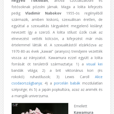
negyed Tokióban
, ahova szocializálódni és
fotósoknak pózolni járnak. Maga a lolita kifejezés
pedig
Vladimir Nabokov
1955-ös regényéből
származik, amiben kiskorú, szexuálisan éretlen, de
egyúttal a szexualitás tárgyaként megjelenő kislányt
nevezett így a szerző. A lolita stílust űzők csak az
elnevezést vették kölcsön, a kifejezést már más
értelemmel látták el. A szexualitástól elzárkózva az
1970-80-as évek „kawaii” (aranyos) trendjeire vezették
vissza az irányzatot. Kawamura ezzel együtt a lolita
forrását öt területről származtatja: 1) a
visual kei
bandák világa; 2) a brit viktoriánus kori (és
rokokó) ruhastílusok; 3) Lewis Caroll
Alice
csodaországbanja
; 4) a
porcelán babák
mozdulatlan
szépsége; és 5) a japán popkultúra, azaz az animék és
a mangák univerzuma.
Emellett
Kawamura