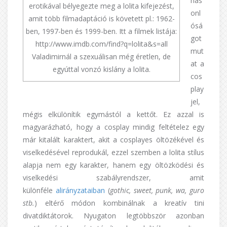
has
erotikával bélyegezte meg a lolita kifejezést,
onl
amit több filmadaptáció is követett pl.: 1962-
ósá
ben, 1997-ben és 1999-ben. Itt a filmek listája:
got
http://www.imdb.com/find?q=lolita&s=all
mut
Valadimirnál a szexuálisan még éretlen, de
at a
egyúttal vonzó kislány a lolita.
cos
play
jel,
mégis elkülönítik egymástól a kettőt. Ez azzal is
magyarázható, hogy a cosplay mindig feltételez egy
már kitalált karaktert, akit a cosplayes öltözékével és
viselkedésével reprodukál, ezzel szemben a lolita stílus
alapja nem egy karakter, hanem egy öltözködési és
viselkedési szabályrendszer, amit
különféle
alirányzataiban
(
gothic, sweet, punk, wa, guro
stb.
) eltérő módon kombinálnak a kreatív tini
divatdiktátorok. Nyugaton legtöbbször azonban