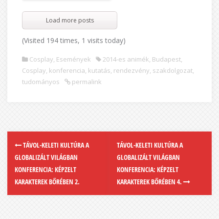
Load more posts
(Visited 194 times, 1 visits today)
Cosplay
,
Események
2014-es animék
,
Budapest
,
Cosplay
,
konferencia
,
kutatás
,
rendezvény
,
szakdolgozat
,
tudományos
permalink
TÁVOL-KELETI KULTÚRA A
TÁVOL-KELETI KULTÚRA A
GLOBALIZÁLT VILÁGBAN
GLOBALIZÁLT VILÁGBAN
KONFERENCIA: KÉPZELT
KONFERENCIA: KÉPZELT
KARAKTEREK BŐRÉBEN 2.
KARAKTEREK BŐRÉBEN 4.