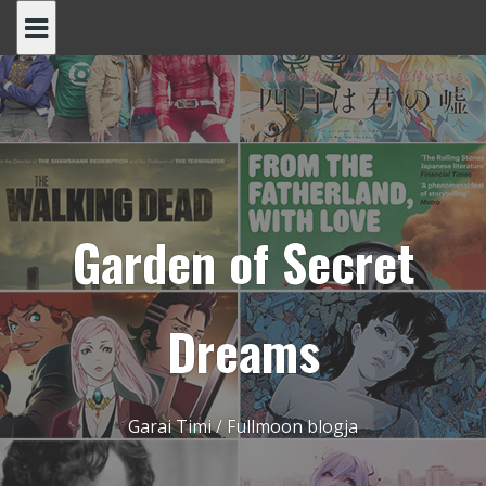
Skip
to
content
Garden of Secret
Dreams
Garai Timi / Fullmoon blogja