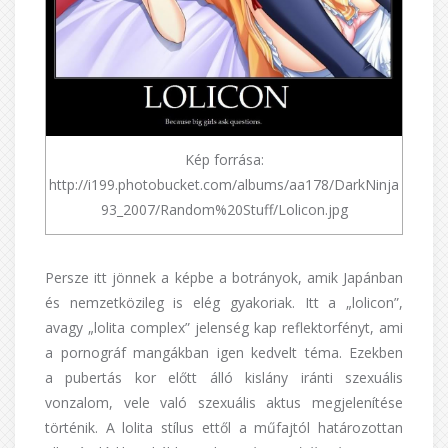
Kép forrása:
http://i199.photobucket.com/albums/aa178/DarkNinja
93_2007/Random%20Stuff/Lolicon.jpg
Persze itt jönnek a képbe a botrányok, amik Japánban
és nemzetközileg is elég gyakoriak. Itt a „lolicon”,
avagy „lolita complex” jelenség kap reflektorfényt, ami
a pornográf mangákban igen kedvelt téma. Ezekben
a pubertás kor előtt álló kislány iránti szexuális
vonzalom, vele való szexuális aktus megjelenítése
történik. A lolita stílus ettől a műfajtól határozottan