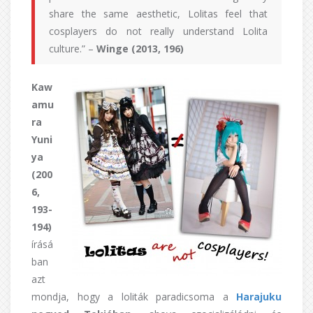
share the same aesthetic, Lolitas feel that
cosplayers do not really understand Lolita
culture.” –
Winge (2013, 196)
Kaw
amu
ra
Yuni
ya
(200
6,
193-
194)
írásá
ban
azt
mondja, hogy a loliták paradicsoma a
Harajuku