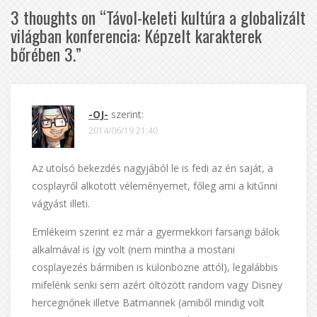
3 thoughts on “
Távol-keleti kultúra a globalizált
világban konferencia: Képzelt karakterek
bőrében 3.
”
-OJ-
szerint:
2014/06/19 21:40
Az utolsó bekezdés nagyjából le is fedi az én saját, a
cosplayről alkotott véleményemet, főleg ami a kitűnni
vágyást illeti.
Emlékeim szerint ez már a gyermekkori farsangi bálok
alkalmával is így volt (nem mintha a mostani
cosplayezés bármiben is különbözne attól), legalábbis
mifelénk senki sem azért öltözött random vagy Disney
hercegnőnek illetve Batmannek (amiből mindig volt