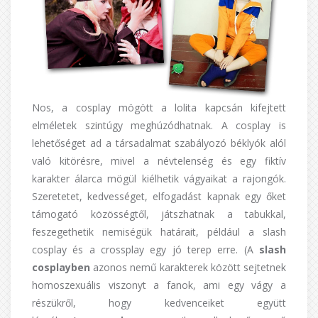
Nos, a cosplay mögött a lolita kapcsán kifejtett
elméletek szintúgy meghúzódhatnak. A cosplay is
lehetőséget ad a társadalmat szabályozó béklyók alól
való kitörésre, mivel a névtelenség és egy fiktív
karakter álarca mögül kiélhetik vágyaikat a rajongók.
Szeretetet, kedvességet, elfogadást kapnak egy őket
támogató közösségtől, játszhatnak a tabukkal,
feszegethetik nemiségük határait, például a slash
cosplay és a crossplay egy jó terep erre. (A
slash
cosplayben
azonos nemű karakterek között sejtetnek
homoszexuális viszonyt a fanok, ami egy vágy a
részükről, hogy kedvenceiket együtt