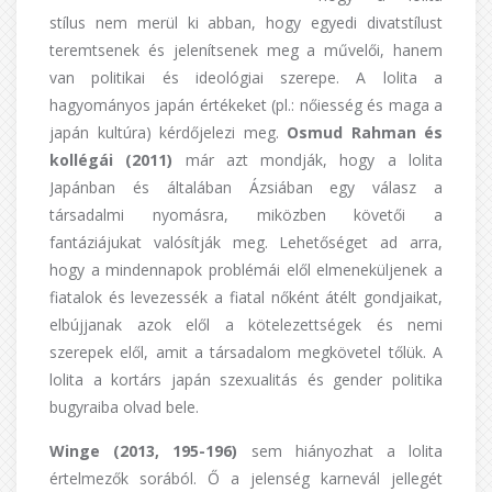
stílus nem merül ki abban, hogy egyedi divatstílust
teremtsenek és jelenítsenek meg a művelői, hanem
van politikai és ideológiai szerepe. A lolita a
hagyományos japán értékeket (pl.: nőiesség és maga a
japán kultúra) kérdőjelezi meg.
Osmud Rahman és
kollégái (2011)
már azt mondják, hogy a lolita
Japánban és általában Ázsiában egy válasz a
társadalmi nyomásra, miközben követői a
fantáziájukat valósítják meg. Lehetőséget ad arra,
hogy a mindennapok problémái elől elmeneküljenek a
fiatalok és levezessék a fiatal nőként átélt gondjaikat,
elbújjanak azok elől a kötelezettségek és nemi
szerepek elől, amit a társadalom megkövetel tőlük. A
lolita a kortárs japán szexualitás és gender politika
bugyraiba olvad bele.
Winge (2013, 195-196)
sem hiányozhat a lolita
értelmezők sorából. Ő a jelenség karnevál jellegét