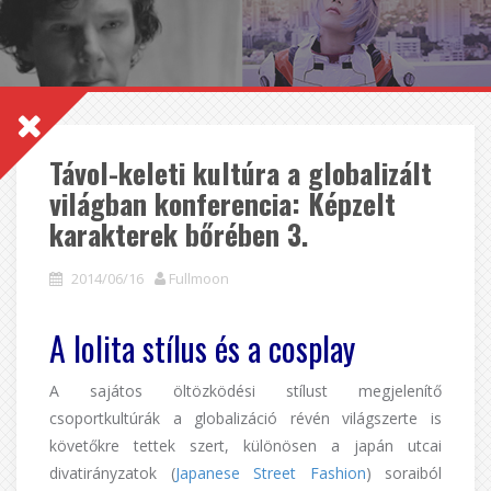
Távol-keleti kultúra a globalizált
világban konferencia: Képzelt
karakterek bőrében 3.
2014/06/16
Fullmoon
A lolita stílus és a cosplay
A sajátos öltözködési stílust megjelenítő
csoportkultúrák a globalizáció révén világszerte is
követőkre tettek szert, különösen a japán utcai
divatirányzatok (
Japanese Street Fashion
) soraiból