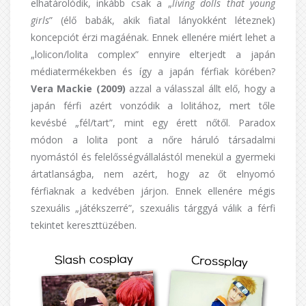
elhatárolódik, inkább csak a „
living dolls that young
girls
” (élő babák, akik fiatal lányokként léteznek)
koncepciót érzi magáénak. Ennek ellenére miért lehet a
„lolicon/lolita complex” ennyire elterjedt a japán
médiatermékekben és így a japán férfiak körében?
Vera Mackie (2009)
azzal a válasszal állt elő, hogy a
japán férfi azért vonzódik a lolitához, mert tőle
kevésbé „fél/tart”, mint egy érett nőtől. Paradox
módon a lolita pont a nőre háruló társadalmi
nyomástól és felelősségvállalástól
menekül a gyermeki
ártatlanságba, nem azért, hogy az őt elnyomó
férfiaknak a kedvében járjon. Ennek ellenére mégis
szexuális „játékszerré”, szexuális tárggyá válik a férfi
tekintet kereszttüzében.