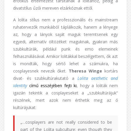
erotikus értelmezést társítanak a lolitához, pedig a
divatstílus űzői mereven elzárkóznak ettől.
A lolita stílus nem a professzionális és mainstream
ruhatervezők munkáiból táplálkozik, hanem a lényege
az, hogy a lányok saját maguk teremtsenek egy
egyedi, alternatív öltözéket maguknak, gyakran más
szubkultúrák, például punk és emo elemeinek
felhasználásával. Amikor lolitákkal beszélgettem, ők azt
is mondták, hogy sértő lehet a számukra, ha
cosplayesnek nevezik őket.
Theresa Winge
kortárs
divat- és szubkultúrakutató a
Lolita aesthetic and
identity
című esszéjében fejti ki
, hogy a loliták nem
igazán tekintik a cosplayeseket a „szubkultúrájuk”
részének, mert azok nem érthetik meg az ő
kultúrájukat:
„…cosplayers are not really considered to be
part of the Lolita subculture: even though they