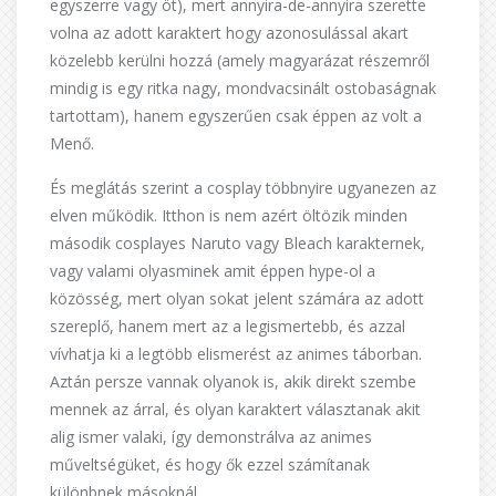
egyszerre vagy öt), mert annyira-de-annyira szerette
volna az adott karaktert hogy azonosulással akart
közelebb kerülni hozzá (amely magyarázat részemről
mindig is egy ritka nagy, mondvacsinált ostobaságnak
tartottam), hanem egyszerűen csak éppen az volt a
Menő.
És meglátás szerint a cosplay többnyire ugyanezen az
elven működik. Itthon is nem azért öltözik minden
második cosplayes Naruto vagy Bleach karakternek,
vagy valami olyasminek amit éppen hype-ol a
közösség, mert olyan sokat jelent számára az adott
szereplő, hanem mert az a legismertebb, és azzal
vívhatja ki a legtöbb elismerést az animes táborban.
Aztán persze vannak olyanok is, akik direkt szembe
mennek az árral, és olyan karaktert választanak akit
alig ismer valaki, így demonstrálva az animes
műveltségüket, és hogy ők ezzel számítanak
különbnek másoknál.