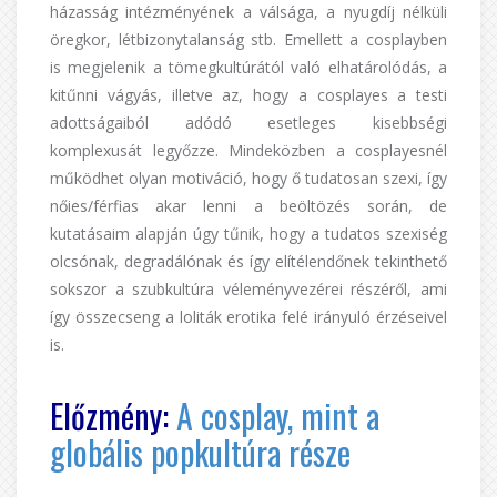
házasság intézményének a válsága, a nyugdíj nélküli
öregkor, létbizonytalanság stb. Emellett a cosplayben
is megjelenik a tömegkultúrától való elhatárolódás, a
kitűnni vágyás, illetve az, hogy a cosplayes a testi
adottságaiból adódó esetleges kisebbségi
komplexusát legyőzze. Mindeközben a cosplayesnél
működhet olyan motiváció, hogy ő tudatosan szexi, így
nőies/férfias akar lenni a beöltözés során, de
kutatásaim alapján úgy tűnik, hogy a tudatos szexiség
olcsónak, degradálónak és így elítélendőnek tekinthető
sokszor a szubkultúra véleményvezérei részéről, ami
így összecseng a loliták erotika felé irányuló érzéseivel
is.
Előzmény:
A cosplay, mint a
globális popkultúra része