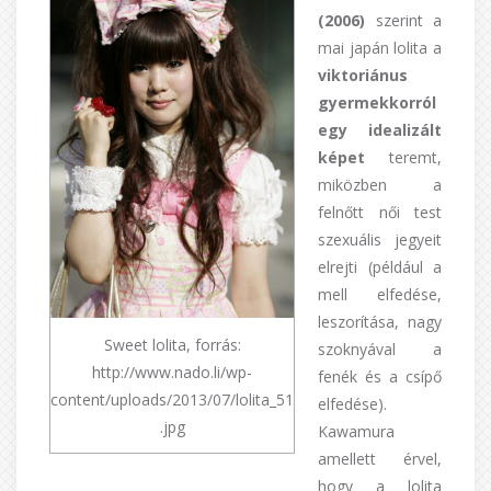
(2006)
szerint a
mai japán lolita a
viktoriánus
gyermekkorról
egy idealizált
képet
teremt,
miközben a
felnőtt női test
szexuális jegyeit
elrejti (például a
mell elfedése,
leszorítása, nagy
Sweet lolita, forrás:
szoknyával a
http://www.nado.li/wp-
fenék és a csípő
content/uploads/2013/07/lolita_51
elfedése).
.jpg
Kawamura
amellett érvel,
hogy a lolita