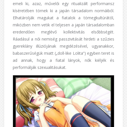
emeli ki, azaz, művelői egy ritualizált performansz
kíséretében törnek ki a japán társadalom normáiból.
Elhatárolják magukat a fiatalok a tömegkultúrától,
miközben nem vetik el teljesen a japán társadalomban
eredendően meglévő kollektivitás elsőbbségét.
Ráadásul a női nemiség passzivitását hirdeti a szűzies
gyereklány illúziójának megidézésével, ugyanakkor,
babaszerűségük miatt („doll-like Lolita”) egyben teret is
ad annak, hogy a fiatal lányok, nők kiéljék és
performálják szexualitásukat.