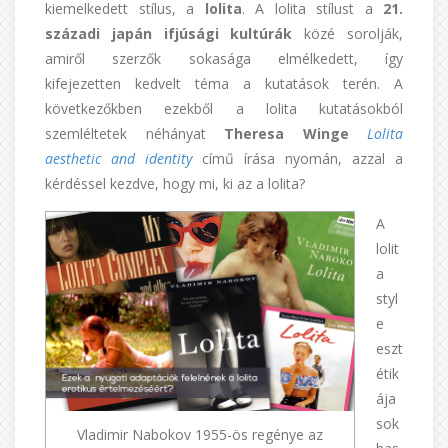
kiemelkedett stílus, a
lolita
. A lolita stílust a
21.
századi japán ifjúsági kultúrák
közé sorolják,
amiről szerzők sokasága elmélkedett, így
kifejezetten kedvelt téma a kutatások terén. A
következőkben ezekből a lolita kutatásokból
szemléltetek néhányat
Theresa Winge
Lolita
aesthetic and identity
című írása nyomán, azzal a
kérdéssel kezdve, hogy mi, ki az a lolita?
A
lolit
a
styl
e
eszt
étik
ája
sok
Vladimir Nabokov 1955-ös regénye az