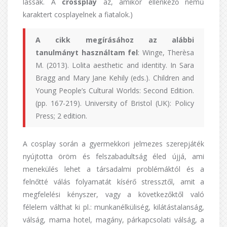
lássák. A
crossplay
az, amikor ellenkező nemű
karaktert cosplayelnek a fiatalok.)
A cikk megírásához az alábbi
tanulmányt használtam fel
: Winge, Therèsa
M. (2013). Lolita aesthetic and identity. In Sara
Bragg and Mary Jane Kehily (eds.). Children and
Young People’s Cultural Worlds: Second Edition.
(pp. 167-219). University of Bristol (UK): Policy
Press; 2 edition.
A cosplay során a gyermekkori jelmezes szerepjáték
nyújtotta öröm és felszabadultság éled újjá, ami
menekülés lehet a társadalmi problémáktól és a
felnőtté válás folyamatát kísérő stressztől, amit a
megfelelési kényszer, vagy a következőktől való
félelem válthat ki pl.: munkanélküliség, kilátástalanság,
válság, mama hotel, magány, párkapcsolati válság, a