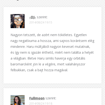
-OJ-
szerint:
2014/08/24 19:15
Nagyon tetszett, de azért nem tökéletes. Egyetlen
nagy negatívuma a hossza, ami sajnos korántsem elég
mindenre. Haru múltjából nagyon keveset mutatnak,
és így nem is igazán érthető, miért nem találta a helyét
a világban. Illetve Haru simlis haverja egy orbitális
baromarcként jön le a végére, mert valahányszor
felbukkan, csak a bajt hozza magával.
Fullmoon
szerint:
2014/08/24 19:18