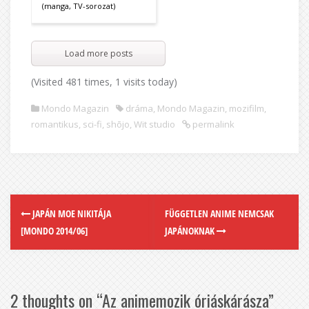
(manga, TV-sorozat)
Load more posts
(Visited 481 times, 1 visits today)
Mondo Magazin
dráma
,
Mondo Magazin
,
mozifilm
,
romantikus
,
sci-fi
,
shōjo
,
Wit studio
permalink
JAPÁN MOE NIKITÁJA
FÜGGETLEN ANIME NEMCSAK
[MONDO 2014/06]
JAPÁNOKNAK
2 thoughts on “
Az animemozik óriáskárásza
”