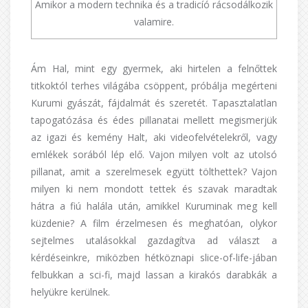
Amikor a modern technika és a tradicíó rácsodálkozik
valamire.
Ám Hal, mint egy gyermek, aki hirtelen a felnőttek
titkoktól terhes világába csöppent, próbálja megérteni
Kurumi gyászát, fájdalmát és szeretét. Tapasztalatlan
tapogatózása és édes pillanatai mellett megismerjük
az igazi és kemény Halt, aki videofelvételekről, vagy
emlékek sorából lép elő. Vajon milyen volt az utolsó
pillanat, amit a szerelmesek együtt tölthettek? Vajon
milyen ki nem mondott tettek és szavak maradtak
hátra a fiú halála után, amikkel Kuruminak meg kell
küzdenie? A film érzelmesen és meghatóan, olykor
sejtelmes utalásokkal gazdagítva ad választ a
kérdéseinkre, miközben hétköznapi slice-of-life-jában
felbukkan a sci-fi, majd lassan a kirakós darabkák a
helyükre kerülnek.