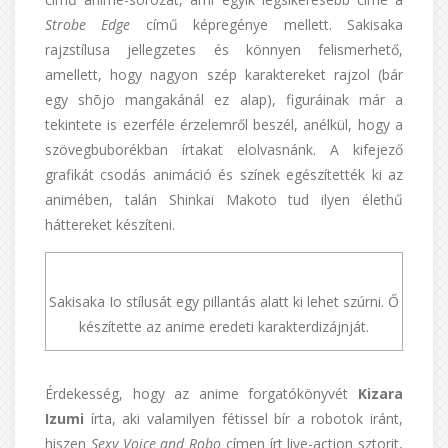
Strobe Edge
című képregénye mellett. Sakisaka
rajzstílusa jellegzetes és könnyen felismerhető,
amellett, hogy nagyon szép karaktereket rajzol (bár
egy shōjo mangakánál ez alap), figuráinak már a
tekintete is ezerféle érzelemről beszél, anélkül, hogy a
szövegbuborékban írtakat elolvasnánk. A kifejező
grafikát csodás animáció és színek egészítették ki az
animében, talán Shinkai Makoto tud ilyen élethű
háttereket készíteni.
Sakisaka Io stílusát egy pillantás alatt ki lehet szúrni. Ő
készítette az anime eredeti karakterdizájnját.
Érdekesség, hogy az anime forgatókönyvét
Kizara
Izumi
írta, aki valamilyen fétissel bír a robotok iránt,
hiszen
Sexy Voice and Robo
címen írt live-action sztorit,