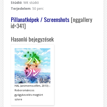
Stúdió
: Wit stúdió
Terjedelem
: 50 perc
Pillanatképek / Screenshots
[nggallery
id=341]
Hasonló bejegyzések
HAL (animemozifilm, 2013) –
Roborománcos
gyógykezelés megtört
szívre