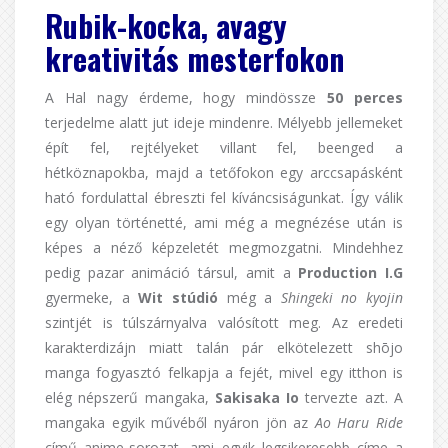
Rubik-kocka, avagy
kreativitás mesterfokon
A Hal nagy érdeme, hogy mindössze
50 perces
terjedelme alatt jut ideje mindenre. Mélyebb jellemeket
épít fel, rejtélyeket villant fel, beenged a
hétköznapokba, majd a tetőfokon egy arccsapásként
ható fordulattal ébreszti fel kíváncsiságunkat. Így válik
egy olyan történetté, ami még a megnézése után is
képes a néző képzeletét megmozgatni. Mindehhez
pedig pazar animáció társul, amit a
Production I.G
gyermeke, a
Wit stúdió
még a
Shingeki no kyojin
szintjét is túlszárnyalva valósított meg. Az eredeti
karakterdizájn miatt talán pár elkötelezett shōjo
manga fogyasztó felkapja a fejét, mivel egy itthon is
elég népszerű mangaka,
Sakisaka Io
tervezte azt. A
mangaka egyik művéből nyáron jön az
Ao Haru Ride
című anime-sorozat, ami egyik legsikeresebb címe a