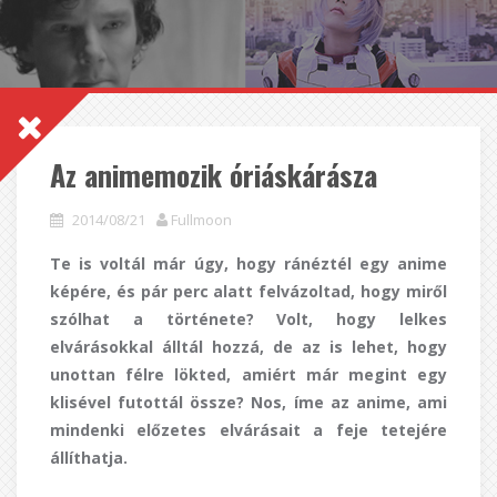
Az animemozik óriáskárásza
2014/08/21
Fullmoon
Te is voltál már úgy, hogy ránéztél egy anime
képére, és pár perc alatt felvázoltad, hogy miről
szólhat a története? Volt, hogy lelkes
elvárásokkal álltál hozzá, de az is lehet, hogy
unottan félre lökted, amiért már megint egy
klisével futottál össze? Nos, íme az anime, ami
mindenki előzetes elvárásait a feje tetejére
állíthatja.