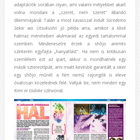
adaptációk sorában olyan, ami valami mélyebbet akart
volna mondani a „szeret, nem szeret” állandó
dilemmájánál. Talán a most tavasszal indult
Soredemo
Sekai wa Utsukushii
jó példa arra, amikor a klisé
halmaz méreteiben alulmarad az egyedi tartalommal
szemben. Mindenesetre érzek a shōjo animés
színterén egyfajta „hanyatlást”. Ha nem is kritikusan
szemlélem ezt az ipart, akkor is mondhatnék egy
másik sztereotípiát, ami miatt kevésbé garantált a siker
egy shōjo műnél: a hím nemű rajongók is eleve
óvatosan közelednek felé. Valljuk be, nem minden egy
Kimi ni todoke
színvonal
.