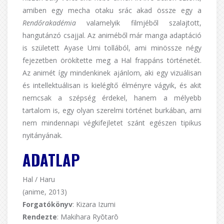
amiben egy mecha otaku srác akad össze egy a
Rendőrakadémia
valamelyik filmjéből szalajtott,
hangutánzó csajjal. Az animéből már manga adaptáció
is született Ayase Umi tollából, ami minössze négy
fejezetben örökítette meg a Hal frappáns történetét.
Az animét így mindenkinek ajánlom, aki egy vizuálisan
és intellektuálisan is kielégítő élményre vágyik, és akit
nemcsak a szépség érdekel, hanem a mélyebb
tartalom is, egy olyan szerelmi történet burkában, ami
nem mindennapi végkifejletet szánt egészen tipikus
nyitányának.
ADATLAP
Hal / Haru
(anime, 2013)
Forgatókönyv
: Kizara Izumi
Rendezte
: Makihara Ryōtarō