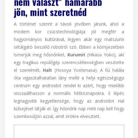
nem választ” hamarabb
jön,
mint szeretnéd
A történet szerint a távoli jövőben járunk, ahol a
modern kor csúcstechnológiája jól megfér a
hagyományos kultúrával, legyen akár egy matszurin
sétálgató beszélő robotról szó. Ebben a környezetben
ismerjük meg hősnőnket,
Kurumit
(Hikasa Yoko), aki
egy tragikus repülőgép szerencsétlenségben vesztette
el szerelmét,
Halt
(Hosoya Yoshimasa). A fiú halála
óta vigasztalhatatlan lány mellé a helyi egészségügyi
centrum egy androidot rendel ki azért, hogy mielőbb
visszaállhasson a normális hétköznapokra. E lépés
legnagyobb kegyetlensége, hogy az androidot Hal
külsejével látják el. Így hősnőnk nap mint nap kell hogy
szembesüljön azzal, amit örökre elvesztett.