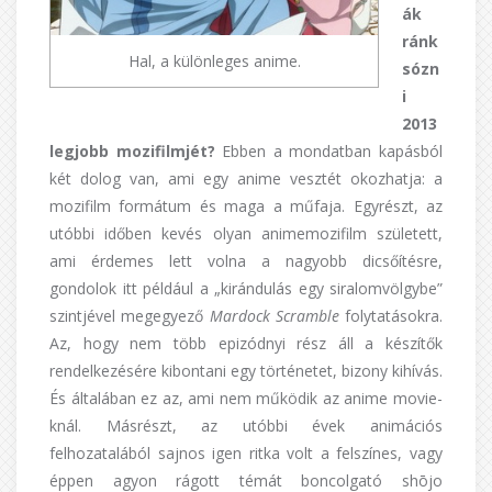
ák
ránk
Hal, a különleges anime.
sózn
i
2013
legjobb mozifilmjét?
Ebben a mondatban kapásból
két dolog van, ami egy anime vesztét okozhatja: a
mozifilm formátum és maga a műfaja. Egyrészt, az
utóbbi időben kevés olyan animemozifilm született,
ami érdemes lett volna a nagyobb dicsőítésre,
gondolok itt például a „kirándulás egy siralomvölgybe”
szintjével megegyező
Mardock Scramble
folytatásokra.
Az, hogy nem több epizódnyi rész áll a készítők
rendelkezésére kibontani egy történetet, bizony kihívás.
És általában ez az, ami nem működik az anime movie-
knál. Másrészt, az utóbbi évek animációs
felhozatalából sajnos igen ritka volt a felszínes, vagy
éppen agyon rágott témát boncolgató shōjo