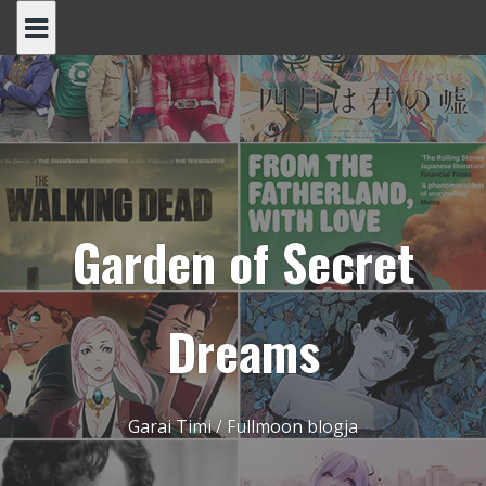
Skip
to
content
Garden of Secret
Dreams
Garai Timi / Fullmoon blogja