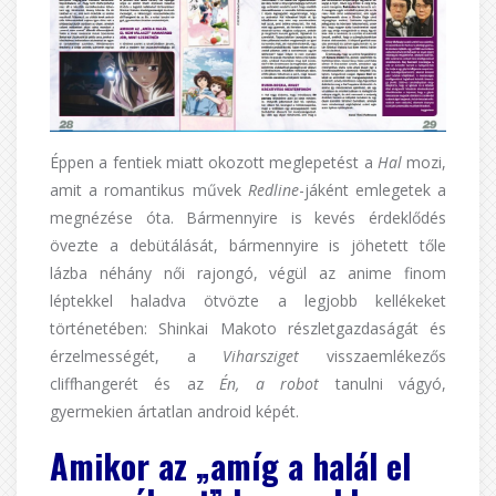
Éppen a fentiek miatt okozott meglepetést a
Hal
mozi,
amit a romantikus művek
Redline
-jáként emlegetek a
megnézése óta. Bármennyire is kevés érdeklődés
övezte a debütálását, bármennyire is jöhetett tőle
lázba néhány női rajongó, végül az anime finom
léptekkel haladva ötvözte a legjobb kellékeket
történetében: Shinkai Makoto részletgazdaságát és
érzelmességét, a
Viharsziget
visszaemlékezős
cliffhangerét és az
Én, a robot
tanulni vágyó,
gyermekien ártatlan android képét.
Amikor az „amíg a halál el