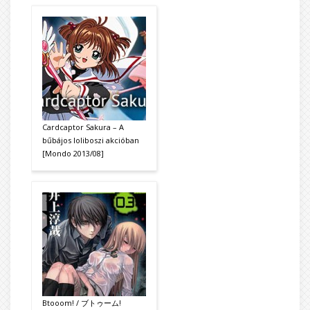
Cardcaptor Sakura – A
bűbájos loliboszi akcióban
[Mondo 2013/08]
Btooom! / ブトゥーム!