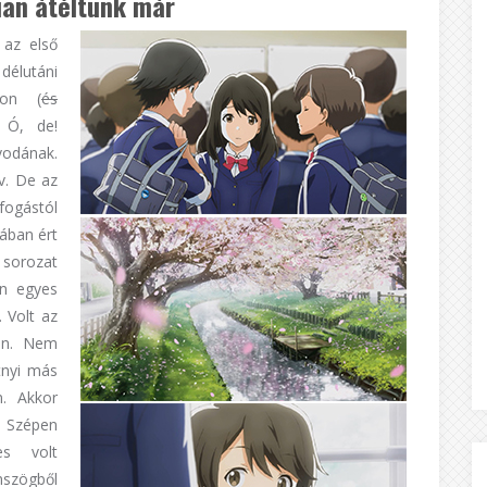
ian átéltünk már
 az első
 délutáni
kon (
és
 Ó, de!
vodának.
v. De az
fogástól
ában ért
 sorozat
en egyes
. Volt az
án. Nem
tnyi más
n. Akkor
 Szépen
es volt
szögből