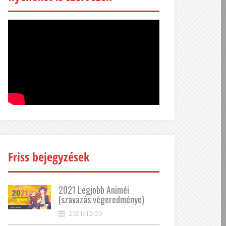
Friss bejegyzések
2021 Legjobb Animéi
(szavazás végeredménye)
2021/12/29