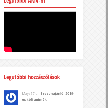
Legutóbbi AMV-m
Legutóbbi hozzászólások
Maya97 on
Szezonajánló: 2019-
es téli animék