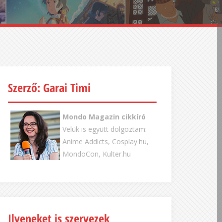
Szerző: Garai Timi
Mondo Magazin cikkíró
Velük is együtt dolgoztam:
Anime Addicts, Cosplay.hu,
MondoCon, Kulter.hu
Ilyeneket is szervezek