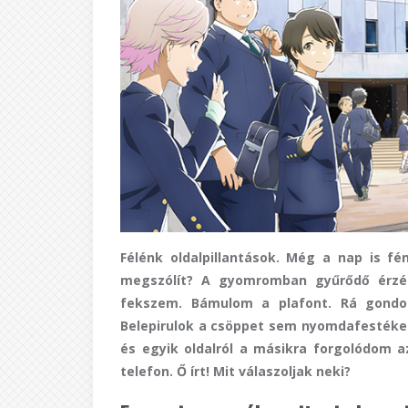
Félénk oldalpillantások. Még a nap is f
megszólít? A gyomromban gyűrődő érzése
fekszem. Bámulom a plafont. Rá gondol
Belepirulok a csöppet sem nyomdafestéket
és egyik oldalról a másikra forgolódom 
telefon. Ő írt! Mit válaszoljak neki?