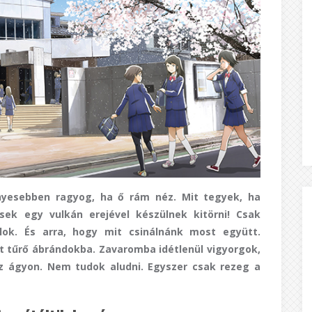
ényesebben ragyog, ha ő rám néz. Mit tegyek, ha
k egy vulkán erejével készülnek kitörni! Csak
ok. És arra, hogy mit csinálnánk most együtt.
 tűrő ábrándokba. Zavaromba idétlenül vigyorgok,
az ágyon. Nem tudok aludni. Egyszer csak rezeg a