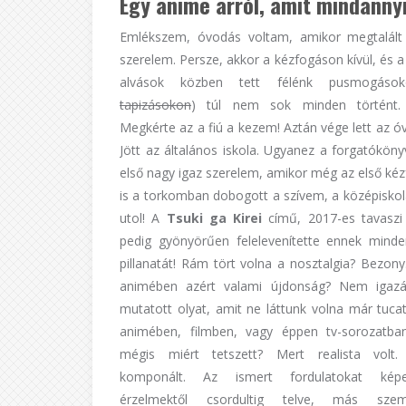
Egy anime arról, amit mindanny
Emlékszem, óvodás voltam, amikor megtalált
szerelem. Persze, akkor a kézfogáson kívül, és a
alvások közben tett félénk pusmogáso
tapizásokon
) túl nem sok minden történt.
Megkérte az a fiú a kezem! Aztán vége lett az ó
Jött az általános iskola. Ugyanez a forgatóköny
első nagy igaz szerelem, amikor még az első kéz
is a torkomban dobogott a szívem, a középiskol
utol! A
Tsuki ga Kirei
című, 2017-es tavaszi
pedig gyönyörűen felelevenítette ennek mind
pillanatát! Rám tört volna a nosztalgia? Bezony
animében azért valami újdonság? Nem igaz
mutatott olyat, amit ne láttunk volna már tuca
animében, filmben, vagy éppen tv-sorozatba
mégis miért tetszett? Mert realista volt.
komponált. Az ismert fordulatokat kép
érzelmektől csordultig telve, más szem