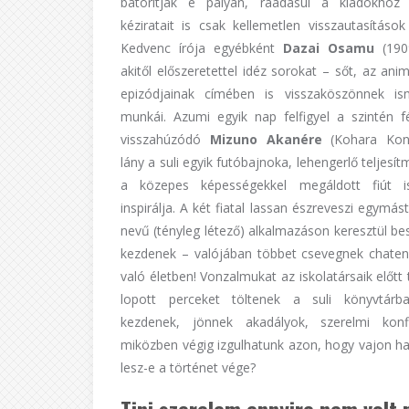
bátorítják e pályán, ráadásul a kiadókhoz
kéziratait is csak kellemetlen visszautasítások
Kedvenc írója egyébként
Dazai Osamu
(1909
akitől előszeretettel idéz sorokat – sőt, az an
epizódjainak címében is visszaköszönnek is
munkái. Azumi egyik nap felfigyel a szintén f
visszahúzódó
Mizuno Akanére
(Kohara Kon
lány a suli egyik futóbajnoka, lehengerlő teljesí
a közepes képességekkel megáldott fiút is
inspirálja. A két fiatal lassan észreveszi egymás
nevű (tényleg létező) alkalmazáson keresztül be
kezdenek – valójában többet csevegnek chaten
való életben! Vonzalmukat az iskolatársaik előtt t
lopott perceket töltenek a suli könyvtárba
kezdenek, jönnek akadályok, szerelmi konfl
miközben végig izgulhatunk azon, hogy vajon h
lesz-e a történet vége?
Tini szerelem ennyire nem volt