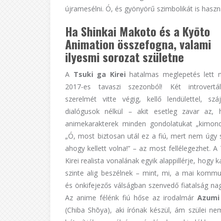
újramesélni. Ó, és gyönyörű szimbolikát is haszná
Ha Shinkai Makoto és a Ky
ōto
Animation összefogna, valami
ilyesmi sorozat születne
A
Tsuki ga Kirei
hatalmas meglepetés lett 
2017-es tavaszi szezonból! Két introvertál
szerelmét vitte végig, kellő lendülettel, szá
dialógusok nélkül – akit esetleg zavar az,
animekarakterek minden gondolatukat „kimondj
„Ó, most biztosan utál ez a fiú, mert nem úgy 
ahogy kellett volna!” – az most fellélegezhet. A
Kirei realista vonalának egyik alappillérje, hogy k
szinte alig beszélnek – mint, mi, a mai kommu
és önkifejezős válságban szenvedő fiatalság nag
Az anime félénk fiú hőse az irodalmár
Azumi
(Chiba Shōya), aki írónak készül, ám szülei ne