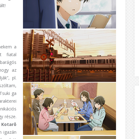
lt!
nekem a
t fiatal
jbarágós
 hogy az
ák”, pl.
szóltam,
 Tsuki ga
arakterei
nikációs
y része.
 Kotar
ō
m igazán