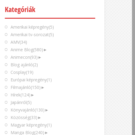
Kategóriák
Amerikai képregény
(5)
Amerikai tv-sorozat
(5)
AMV
(34)
Anime Blog
(580)
►
Animecon
(93)
►
Blog ajánló
(2)
Cosplay
(19)
Európai képregény
(1)
Filmajánló
(150)
►
Hírek
(124)
►
Japánról
(5)
Könyvajánló
(130)
►
Közösség
(33)
►
Magyar képregény
(1)
Manga Blog
(240)
►