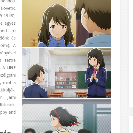
 beadott
 követik.
-1948),
ime egyes
mert író
élénk és
omi). A
tményével
 tettre
t. A
LINE
szélgetni
, mint a
itkolják,
n. Járni
iktusok,
appy end
 még