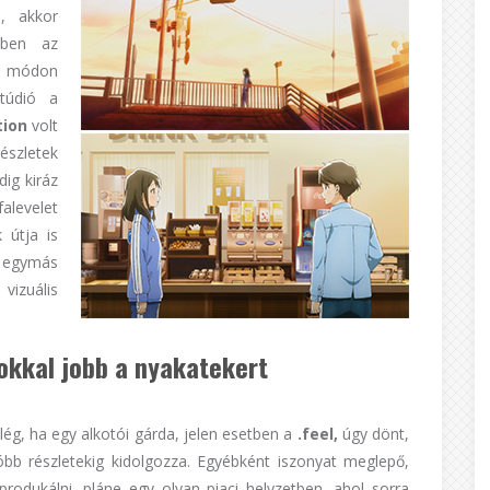
, akkor
bben az
an módon
údió a
tion
volt
észletek
dig kiráz
alevelet
 útja is
ak egymás
vizuális
okkal jobb a nyakatekert
lég, ha egy alkotói gárda, jelen esetben a
.feel,
úgy dönt,
óbb részletekig kidolgozza. Egyébként iszonyat meglepő,
rodukálni, pláne egy olyan piaci helyzetben, ahol sorra