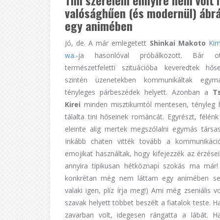
valósághűen (és modernül) ábr
egy animében
Jó, de. A már emlegetett
Shinkai Makoto
Kim
wa
.-ja hasonlóval próbálkozott. Bár 
természetfeletti szituációba keveredtek hős
szintén üzenetekben kommunikáltak egym
tényleges párbeszédek helyett. Azonban a
T
Kirei
minden misztikumtól mentesen, tényleg 
tálalta tini hőseinek románcát. Egyrészt, félén
eleinte alig mertek megszólalni egymás társa
Inkább chaten vitték tovább a kommunikáci
emojikat használtak, hogy kifejezzék az érzései
annyira tipikusan hétköznapi szokás ma már!
konkrétan még nem láttam egy animében se
valaki igen, plíz írja meg!) Ami még zseniális v
szavak helyett többet beszélt a fiatalok teste. 
zavarban volt, idegesen rángatta a lábát. 