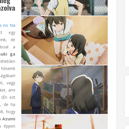
ázolva
i no Na
ott egy
eink, de
ással a
suki ga
hihetően
k hőseink
ságában!
ót, vagy
ket, ami
 (Én ezt
, de ha
olt, hogy
Ha
Azumi
Ha éppen