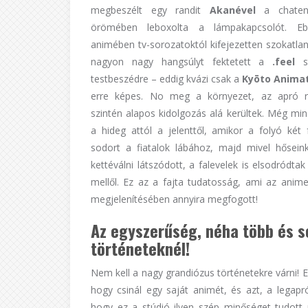
megbeszélt egy randit
Akanével
a chaten
örömében leboxolta a lámpakapcsolót. E
animében tv-sorozatoktól kifejezetten szokatl
nagyon nagy hangsúlyt fektetett a
.feel
st
testbeszédre – eddig kvázi csak a
Ky
ōto Anima
erre képes. No meg a környezet, az apró r
szintén alapos kidolgozás alá kerültek. Még min
a hideg attól a jelenttől, amikor a folyó két f
sodort a fiatalok lábához, majd mivel hőseink
kettéválni látszódott, a falevelek is elsodródt
mellől. Ez az a fajta tudatosság, ami az anime 
megjelenítésében annyira megfogott!
Az egyszerűség, néha több és s
történeteknél!
Nem kell a nagy grandiózus történetekre várni! E
hogy csinál egy saját animét, és azt, a legapr
hogy ez a stúdió ilyen szép minőséget tudott p