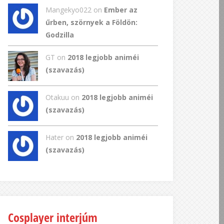
Mangekyo022
on
Ember az
űrben, szörnyek a Földön:
Godzilla
GT
on
2018 legjobb animéi
(szavazás)
Otakuu on
2018 legjobb animéi
(szavazás)
Hater on
2018 legjobb animéi
(szavazás)
Cosplayer interjúm