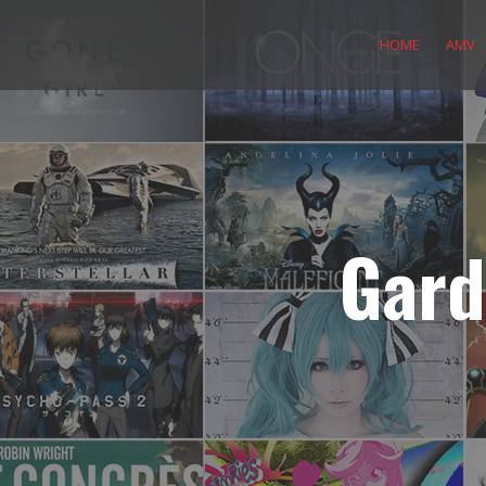
Skip
to
HOME
AMV
content
Gard