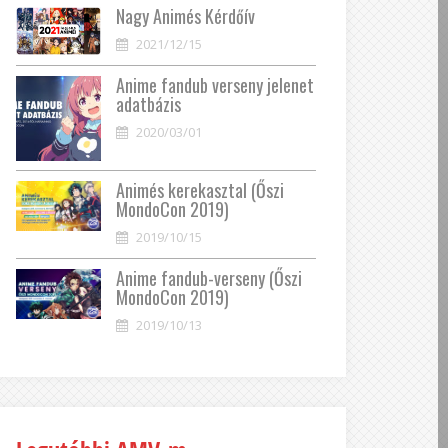
Nagy Animés Kérdőív
2021/12/15
Anime fandub verseny jelenet
adatbázis
2020/03/01
Animés kerekasztal (Őszi
MondoCon 2019)
2019/10/15
Anime fandub-verseny (Őszi
MondoCon 2019)
2019/10/13