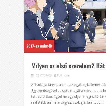
2017-es animék
Milyen az első szerelem? Hát 
2017/07/09
Fullmoon
A Tsuki ga Kirei c. anime az egyik legkellemese
Egyszerűségével belopta magát a szívembe, a 
tett aprólékos figyelme egy olyan megindító élm
realistább animére vágysz, csak ajánlani tudom!