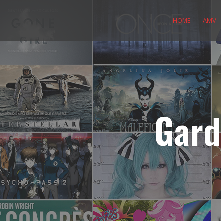
Skip
to
HOME
AMV
content
Gard