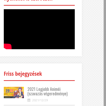
Friss bejegyzések
2021 Legjobb Animéi
(szavazás végeredménye)
2021/12/29