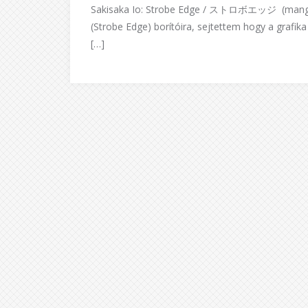
Sakisaka Io: Strobe Edge / ストロボエッジ (manga;
(Strobe Edge) borítóira, sejtettem hogy a grafika
[…]