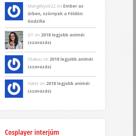
Mangekyo022
on
Ember az
űrben, szörnyek a Földön:
Godzilla
GT
on
2018 legjobb animéi
(szavazás)
Otakuu on
2018 legjobb animéi
(szavazás)
Hater on
2018 legjobb animéi
(szavazás)
Cosplayer interjúm