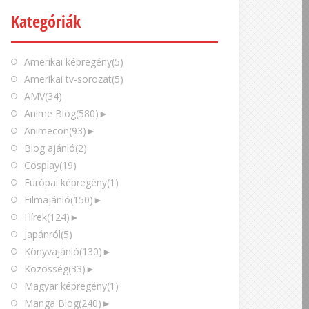
Kategóriák
Amerikai képregény
(5)
Amerikai tv-sorozat
(5)
AMV
(34)
Anime Blog
(580)
►
Animecon
(93)
►
Blog ajánló
(2)
Cosplay
(19)
Európai képregény
(1)
Filmajánló
(150)
►
Hírek
(124)
►
Japánról
(5)
Könyvajánló
(130)
►
Közösség
(33)
►
Magyar képregény
(1)
Manga Blog
(240)
►