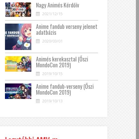
Nagy Animés Kérdőív
2021/12/15
Anime fandub verseny jelenet
adatbázis
2020/03/01
Animés kerekasztal (Őszi
MondoCon 2019)
2019/10/15
Anime fandub-verseny (Őszi
MondoCon 2019)
2019/10/13