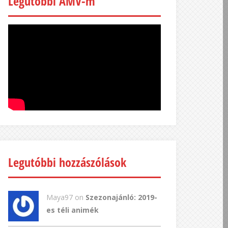
Legutóbbi AMV-m
Legutóbbi hozzászólások
Maya97 on
Szezonajánló: 2019-
es téli animék