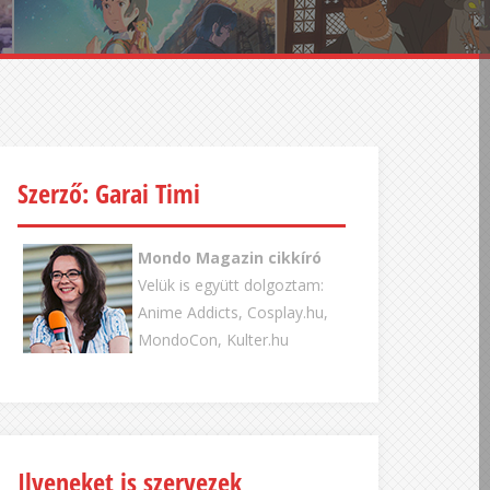
Szerző: Garai Timi
Mondo Magazin cikkíró
Velük is együtt dolgoztam:
Anime Addicts, Cosplay.hu,
MondoCon, Kulter.hu
Ilyeneket is szervezek