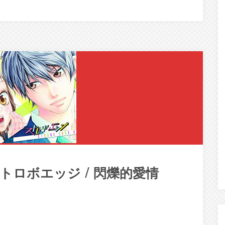
dge / ストロボエッジ / 閃爍的愛情