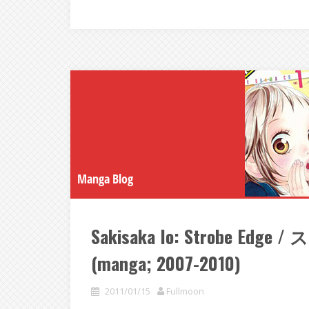
Manga Blog
Sakisaka Io: Strobe E
(manga; 2007-2010)
2011/01/15
Fullmoon