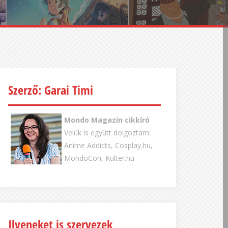
Szerző: Garai Timi
Mondo Magazin cikkíró
Velük is együtt dolgoztam:
Anime Addicts, Cosplay.hu,
MondoCon, Kulter.hu
Ilyeneket is szervezek