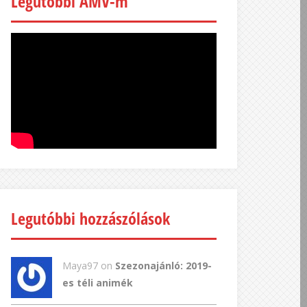
Legutóbbi AMV-m
Legutóbbi hozzászólások
Maya97 on
Szezonajánló: 2019-
es téli animék