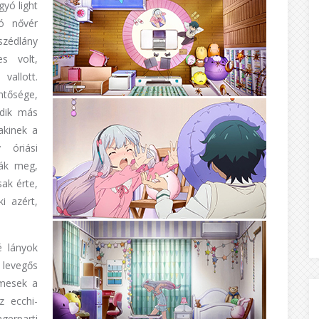
gyó light
dó nővér
zédlány
s volt,
vallott.
ntősége,
edik más
akinek a
 óriási
ták meg,
ak érte,
i azért,
é lányok
 levegős
lmesek a
 ecchi-
gerparti