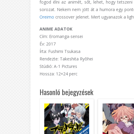
fogod élni az animét, sőt, lehet, hogy tetszeni
sorozat. Nekem nem jött át a humora egy ponton
Oreimo
crossover jelenet. Mert ugyanazok a light
ANIME ADATOK
Cím: Eromanga-sensei
Év: 2017
Írta: Fushimi Tsukasa
Rendezte: Takeshita Ryōhei
Stúdió: A-1 Pictures
Hossza: 12×24 perc
Hasonló bejegyzések