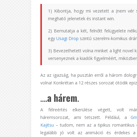
1) Kibontja, hogy mi vezetett a (nem vér s
megható jelenetek és instant win.
2) Bemutatja a két, felnőtt felügyelete nélkü
egy
Usagi Drop
szintű szerelmi-komikus drám
3) Bevezethetett volna minket a light novel 
versenyeznek a kiadók figyelméért, miközben
Az az igazság, ha pusztán erről a három dolog
volna! Konkrétan a 12 részes sorozat ötödik epiz
….
a
hárem
.
A félreértés elkerülése végett, volt má
háremsorozat, ami tetszett. Például, a
Gr
Kajitsu
– tudom, nem az a tipikus romantikus 
legalább jó volt az animáció és érdekes a 