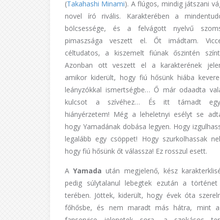
(
Takahashi Minami
). A flúgos, mindig játszani vá
novel író rivális. Karakterében a mindentu
bölcsessége, és a felvágott nyelvű szoms
pimaszsága veszett el. Őt imádtam. Vicce
céltudatos, a kiszemelt fiúnak őszintén színt 
Azonban ott veszett el a karakterének jele
amikor kiderült, hogy fiú hősünk hiába kever
leányzókkal ismertségbe… Ő már odaadta val
kulcsot a szívéhez… És itt támadt egy
hiányérzetem! Még a leheletnyi esélyt se ad
hogy Yamadának dobása legyen. Hogy izgulhass
legalább egy csöppet! Hogy szurkolhassak nek
hogy fiú hősünk őt válassza! Ez rosszul esett.
A
Yamada
után megjelenő, kész karakterklis
pedig súlytalanul lebegtek ezután a történet
terében. Jöttek, kiderült, hogy évek óta szere
főhősbe, és nem maradt más hátra, mint az
fanservice jelenetek sora, a szokásos ten