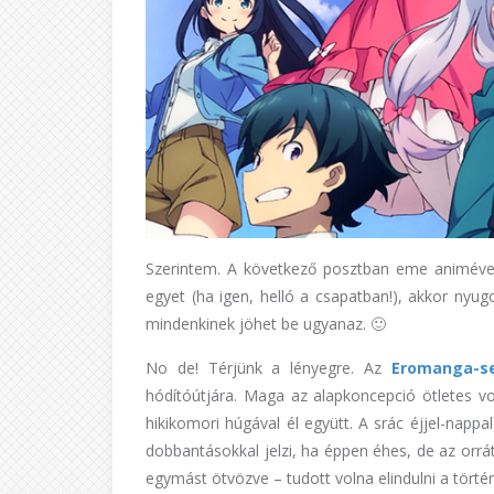
Szerintem. A következő posztban eme animével
egyet (ha igen, helló a csapatban!), akkor ny
mindenkinek jöhet be ugyanaz. 🙂
No de! Térjünk a lényegre. Az
Eromanga-se
hódítóútjára. Maga az alapkoncepció ötletes vol
hikikomori húgával él együtt. A srác éjjel-nappal
dobbantásokkal jelzi, ha éppen éhes, de az orrá
egymást ötvözve – tudott volna elindulni a történ