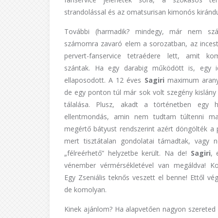
strandolással és az omatsurisan kimonós kirándu
További (harmadik? mindegy, már nem sz
számomra zavaró elem a sorozatban, az incest-
pervert-fanservice tetraédere lett, amit ko
szántak. Ha egy darabig működött is, egy 
ellaposodott. A 12 éves
Sagiri
maximum aranyo
de egy ponton túl már sok volt szegény kislány 
tálalása. Plusz, akadt a történetben egy 
ellentmondás, amin nem tudtam túltenni m
megértő bátyust rendszerint azért döngölték a 
mert tisztátalan gondolatai támadtak, vagy n
„félreérhető” helyzetbe került. Na de!
Sagiri
, 
vénember vérmérsékletével van megáldva! K
Egy Zseniális teknős veszett el benne! Ettől vé
de komolyan.
Kinek ajánlom? Ha alapvetően nagyon szereted a