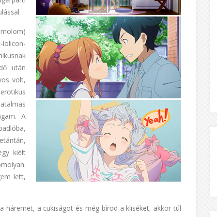
lással.
ámolom)
lolicon-
mikusnak
idő után
s volt,
erotikus
hatalmas
agam. A
padlóba,
etántán,
egy kiélt
omolyan.
gem lett,
 háremet, a cukiságot és még bírod a kliséket, akkor túl