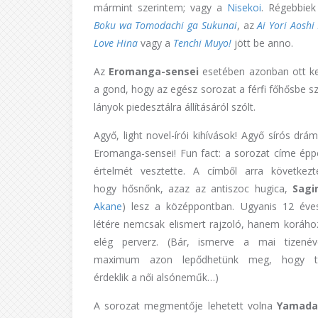
mármint szerintem; vagy a
Nisekoi
. Régebbiek
Boku wa Tomodachi ga Sukunai
, az
Ai Yori Aoshi 
Love Hina
vagy a
Tenchi Muyo!
jött be anno.
Az
Eromanga-sensei
esetében azonban ott k
a gond, hogy az egész sorozat a férfi főhősbe s
lányok piedesztálra állításáról szólt.
Agyő, light novel-írói kihívások! Agyő sírós drá
Eromanga-sensei! Fun fact: a sorozat címe épp
értelmét vesztette. A címből arra következt
hogy hősnőnk, azaz az antiszoc hugica,
Sagir
Akane
) lesz a középpontban. Ugyanis 12 éve
létére nemcsak elismert rajzoló, hanem koráho
elég perverz. (Bár, ismerve a mai tizenév
maximum azon lepődhetünk meg, hogy tú
érdeklik a női alsóneműk…)
A sorozat megmentője lehetett volna
Yamada