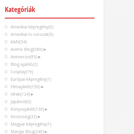
Kategóriák
Amerikai képregény
(5)
Amerikai tv-sorozat
(5)
AMV
(34)
Anime Blog
(580)
►
Animecon
(93)
►
Blog ajánló
(2)
Cosplay
(19)
Európai képregény
(1)
Filmajánló
(150)
►
Hírek
(124)
►
Japánról
(5)
Könyvajánló
(130)
►
Közösség
(33)
►
Magyar képregény
(1)
Manga Blog
(240)
►