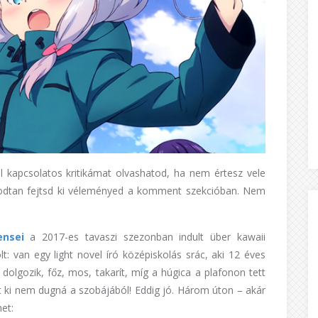
 kapcsolatos kritikámat olvashatod, ha nem értesz vele
ugodtan fejtsd ki véleményed a komment szekcióban. Nem
nsei
a 2017-es tavaszi szezonban indult über kawaii
t: van egy light novel író középiskolás srác, aki 12 éves
 dolgozik, főz, mos, takarít, míg a húgica a plafonon tett
t ki nem dugná a szobájából! Eddig jó. Három úton – akár
et: