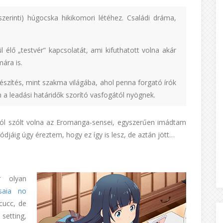
zerinti) húgocska hikikomori létéhez. Családi dráma,
l élő „testvér” kapcsolatát, ami kifuthatott volna akár
ára is.
készítés, mint szakma világába, ahol penna forgató írók
 a leadási határidők szorító vasfogától nyögnek.
ról szólt volna az Eromanga-sensei, egyszerűen imádtam
ódjáig úgy éreztem, hogy ez így is lesz, de aztán jött…
r olyan
isaia no
cucc, de
setting,