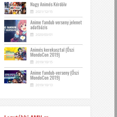
Nagy Animés Kérdőív
2021/12/15
Anime fandub verseny jelenet
adatbázis
2020/03/01
Animés kerekasztal (Őszi
MondoCon 2019)
2019/10/15
Anime fandub-verseny (Őszi
MondoCon 2019)
2019/10/13