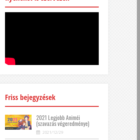
Friss bejegyzések
2021 Legjobb Animéi
(szavazás végeredménye)
2021/12/29