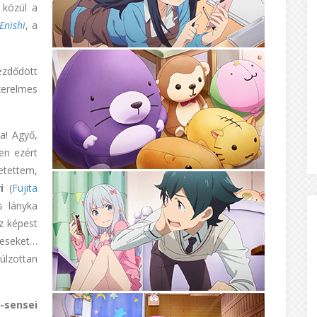
 közül a
Enishi
, a
ezdődött
zerelmes
ma! Agyő,
en ezért
etettem,
i
(
Fujita
s lányka
z képest
eseket…
lzottan
-sensei