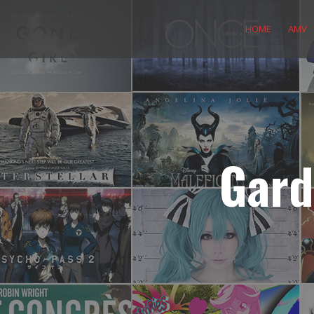
Skip
to
HOME
AMV
content
Gard