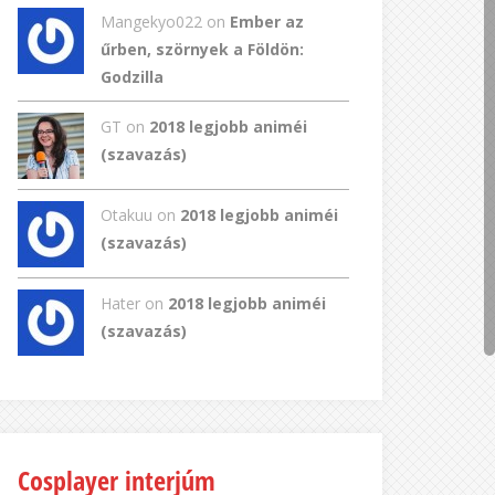
Mangekyo022
on
Ember az
űrben, szörnyek a Földön:
Godzilla
GT
on
2018 legjobb animéi
(szavazás)
Otakuu on
2018 legjobb animéi
(szavazás)
Hater on
2018 legjobb animéi
(szavazás)
Cosplayer interjúm