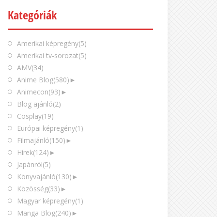
Kategóriák
Amerikai képregény
(5)
Amerikai tv-sorozat
(5)
AMV
(34)
Anime Blog
(580)
►
Animecon
(93)
►
Blog ajánló
(2)
Cosplay
(19)
Európai képregény
(1)
Filmajánló
(150)
►
Hírek
(124)
►
Japánról
(5)
Könyvajánló
(130)
►
Közösség
(33)
►
Magyar képregény
(1)
Manga Blog
(240)
►