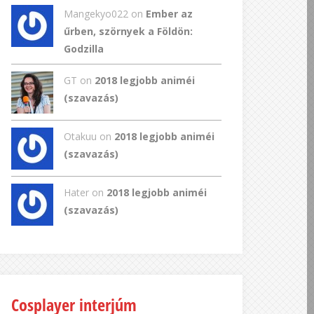
Mangekyo022
on
Ember az
űrben, szörnyek a Földön:
Godzilla
GT
on
2018 legjobb animéi
(szavazás)
Otakuu on
2018 legjobb animéi
(szavazás)
Hater on
2018 legjobb animéi
(szavazás)
Cosplayer interjúm