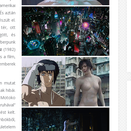
amerikai
És aztán
zült el.
tér, ott
ött, és
yberpunk
z
(1982)
s a film,
emberek
an mutat
ak hibái.
t Motoko
iruhával”
ést kelt.
bökből,
ületelem