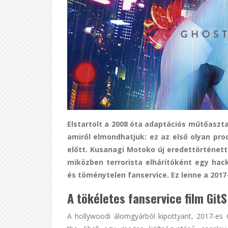
Elstartolt a 2008 óta adaptációs műtőaszta
amiről elmondhatjuk: ez az első olyan pro
előtt. Kusanagi Motoko új eredettörténett
miközben terrorista elhárítóként egy hacke
és töménytelen fanservice. Ez lenne a 2017
A tökéletes fanservice film Git
A hollywoodi álomgyárból kipottyant, 2017-es 