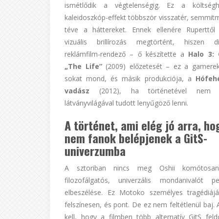
ismétlődik a végtelenségig. Ez a költségh
kaleidoszkóp-effekt többször visszatér, semmi
téve a háttereket. Ennek ellenére Ruperttől
vizuális brillírozás megtörtént, hiszen dí
reklámfilm-rendező – ő készítette a
Halo 3:
„The Life”
(2009) előzetesét – ez a gamerek
sokat mond, és másik produkciója, a
Hófeh
vadász
(2012), ha történetével nem 
látványvilágával tudott lenyűgöző lenni.
A történet, ami elég jó arra, ho
nem fanok belépjenek a GitS-
univerzumba
A sztoriban nincs meg Oshii komótosan
filozofálgatós, univerzális mondanivalót p
elbeszélése. Ez Motoko személyes tragédiájá
felszínesen, és pont. De ez nem feltétlenül baj. 
kell, hogy a filmben több alternatív GitS feld