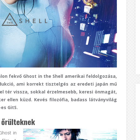
lon fekvő Ghost in the Shell amerikai feldolgozása,
dukció, ami korrekt tisztelgés az eredeti japán mű
el tér vissza, sokkal érzelmesebb, keresi önmagát,
r ellen küzd. Kevés filozófia, badass látványvilág
-es GitS.
S őrülteknek
Ghost in