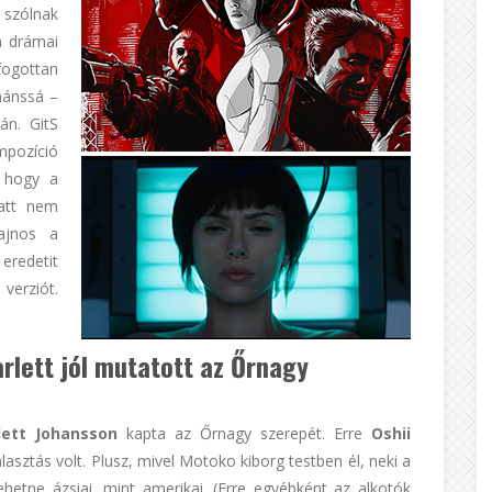
 szólnak
a drámai
fogottan
nánssá –
án. GitS
mpozíció
, hogy a
latt nem
ajnos a
eredetit
 verziót.
rlett jól mutatott az Őrnagy
lett Johansson
kapta az Őrnagy szerepét. Erre
Oshii
választás volt. Plusz, mivel Motoko kiborg testben él, neki a
hetne ázsiai, mint amerikai. (Erre egyébként az alkotók