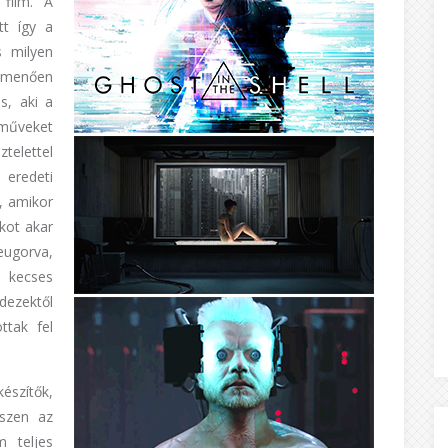
 film. A
tt így a
s milyen
zemenően
s, aki a
műveket
ztelettel
 eredeti
l, amikor
kot akar
leugorva,
y kecses
dezektől
ttak fel
készítők,
iszen az
m teljes