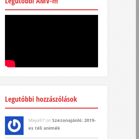
Legutóbbi AMV-m
Legutóbbi hozzászólások
Maya97 on
Szezonajánló: 2019-
es téli animék