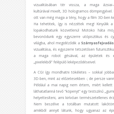
vizualitásában tér vissza, a maga ázsiai-
kultúrával mixelt, 3D hologramos dömpingjével. 
ott van még maga a tény, hogy a film 3D-ben kés
Ha tehetitek, így is nézzétek meg! Kinyúlik a 
lopakodhatunk közvetlenül Motoko háta mög
bevonódunk egy egyszerre utópisztikus és c
világba, ahol megidéződik a
Szárnyasfejvadás
vizualitása, és egyszerre tetszetősen futurisztiku
a maga robot gésáival, az épületek és 
„pixelekből” felépülő leképeződéseivel.
A CGI így mondhatni tökéletes – sokkal jobb
3D-ben, mint az előzetesekben -; de persze vann
Például a mai napig nem értem, miért kellet
láthatatlanná tevő “köpenyt” egy testszínű „gum
helyettesíteni, ami kirívóan természetellenes érz
Nem beszélve a totálban mutatott lakótöm
amikből annyit látunk, hogy ugyanaz az ép