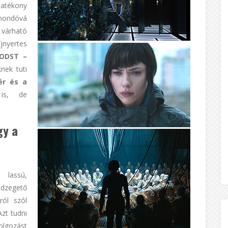
atékony
tmondóvá
 várható
jnyertes
 ODST –
nek tuti
ér és a
is, de
gy a
 lassú,
edzegető
ról szól
Azt tudni
olgozást