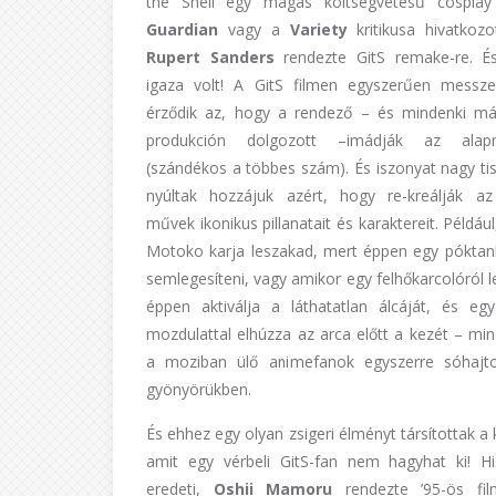
the Shell egy magas költségvetésű cosplay
Guardian
vagy a
Variety
kritikusa hivatkozo
Rupert Sanders
rendezte GitS remake-re. É
igaza volt! A GitS filmen egyszerűen mess
érződik az, hogy a rendező – és mindenki má
produkción dolgozott –imádják az alap
(szándékos a többes szám). És iszonyat nagy tis
nyúltak hozzájuk azért, hogy re-kreálják az
művek ikonikus pillanatait és karaktereit. Példáu
Motoko karja leszakad, mert éppen egy póktan
semlegesíteni, vagy amikor egy felhőkarcolóról 
éppen aktiválja a láthatatlan álcáját, és eg
mozdulattal elhúzza az arca előtt a kezét – min
a moziban ülő animefanok egyszerre sóhajto
gyönyörükben.
És ehhez egy olyan zsigeri élményt társítottak a 
amit egy vérbeli GitS-fan nem hagyhat ki! H
eredeti,
Oshii Mamoru
rendezte ’95-ös fil