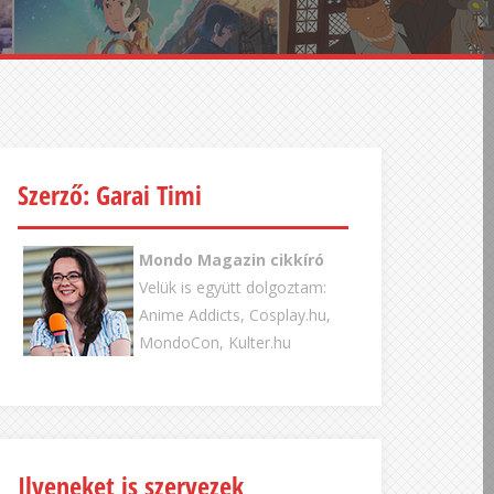
Szerző: Garai Timi
Mondo Magazin cikkíró
Velük is együtt dolgoztam:
Anime Addicts, Cosplay.hu,
MondoCon, Kulter.hu
Ilyeneket is szervezek