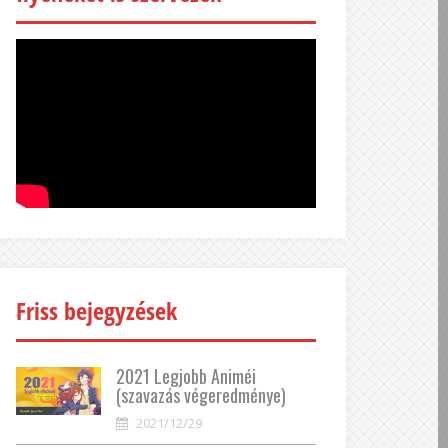
Friss bejegyzések
2021 Legjobb Animéi
(szavazás végeredménye)
2021/12/29