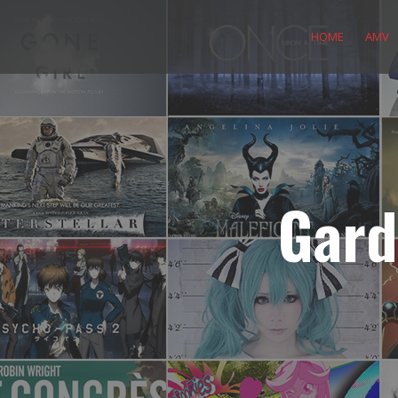
Skip
to
HOME
AMV
content
Gard