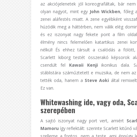
az akciójelenetek jól koreografáltak, bár nem
olyan nagyot, mint egy
John Wickben
, főleg 
zenei aláfestés miatt. A zene egyébként vissza
húzódik meg a háttérben, nem válik elég domi
és ez iszonyat nagy fekete pont a film oldal
élmény nincs felemelően katartikus zenei ko
nélkül! És ehhez társult a csalódás a fölött
Scarlett kiborg testét összerakó képsorok a
csendült fel
Kawaii Kenji
ikonikus dala. S
stáblistára száműztetett e muzsika, de nem az 
tették oda, hanem a
Steve Aoki
által remixelt
Ez van.
Whitewashing ide, vagy oda, Sca
szerepében
A sajtó iszonyat nagy port vert, amiért
Scar
Mamoru
így reflektált: szerinte Scarlett kitűnő 
szelleme a fontos, nem a teste, ami éppúgy le