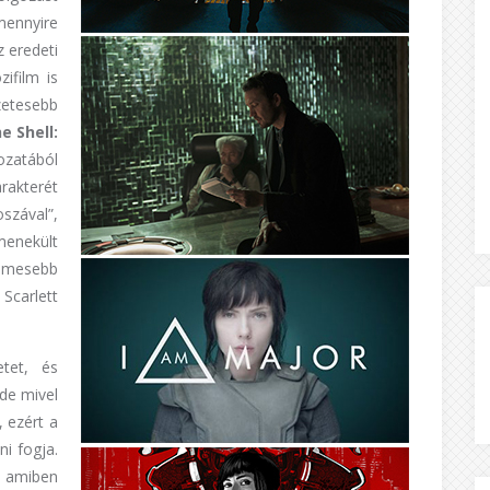
mennyire
z eredeti
ifilm is
ezetesebb
e Shell:
zatából
akterét
szával”,
menekült
elmesebb
carlett
tet, és
de mivel
 ezért a
ni fogja.
), amiben