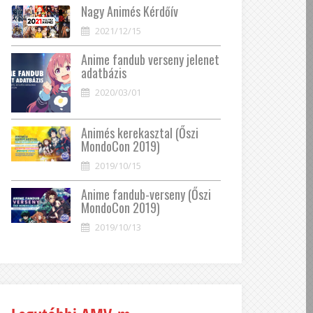
Nagy Animés Kérdőív
2021/12/15
Anime fandub verseny jelenet
adatbázis
2020/03/01
Animés kerekasztal (Őszi
MondoCon 2019)
2019/10/15
Anime fandub-verseny (Őszi
MondoCon 2019)
2019/10/13