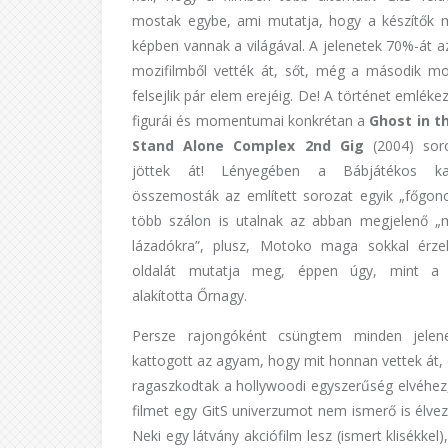
mostak egybe, ami mutatja, hogy a készítők 
képben vannak a világával. A jelenetek 70%-át a
mozifilmből vették át, sőt, még a második moz
felsejlik pár elem erejéig. De! A történet emlék
figurái és momentumai konkrétan a
Ghost in th
Stand Alone Complex 2nd Gig
(2004) soro
jöttek át! Lényegében a Bábjátékos kar
összemosták az említett sorozat egyik „főgono
több szálon is utalnak az abban megjelenő „
lázadókra”, plusz, Motoko maga sokkal érz
oldalát mutatja meg, éppen úgy, mint a S
alakította Őrnagy.
Persze rajongóként csüngtem minden jelene
kattogott az agyam, hogy mit honnan vettek át, 
ragaszkodtak a hollywoodi egyszerűség elvéhez,
filmet egy GitS univerzumot nem ismerő is élvez
Neki egy látvány akciófilm lesz (ismert klisékkel