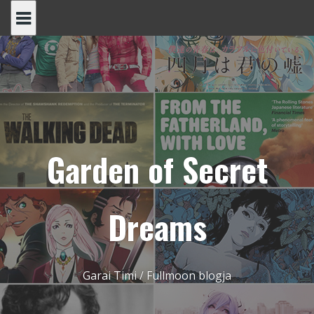
Skip
to
content
Garden of Secret
Dreams
Garai Timi / Fullmoon blogja