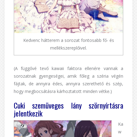
Kedvenc hátterem a sorozat fontosabb fő- és
mellékszereplőivel.
(A függővé tevő kawaii faktora ellenére vannak a
sorozatnak gyengeségei, amik főleg a széria végén
fájtak, de annyira édes, annyira szerethető és szép,
hogy megbocsátásra kárhoztatott minden vétke.)
Cuki szemüveges lány szörnyírtásra
jelentkezik
Ka
w