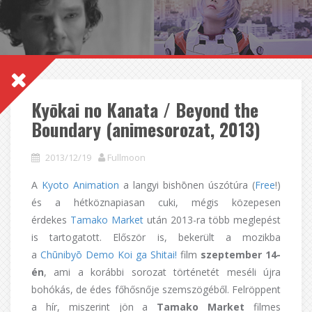
Kyōkai no Kanata / Beyond the
Boundary (animesorozat, 2013)
2013/12/19
Fullmoon
A
Kyoto Animation
a langyi bishōnen úszótúra (
Free
!)
és a hétköznapiasan cuki, mégis közepesen
érdekes
Tamako Market
után 2013-ra több meglepést
is tartogatott. Először is, bekerült a mozikba
a
Chūnibyō Demo Koi ga Shitai!
film
szeptember 14-
én
, ami a korábbi sorozat történetét meséli újra
bohókás, de édes főhősnője szemszögéből. Felröppent
a hír, miszerint jön a
Tamako Market
filmes