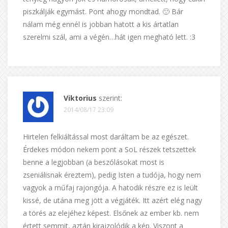
piszkálják egymást. Pont ahogy mondtad. 🙂 Bár
nálam még ennél is jobban hatott a kis ártatlan
szerelmi szál, ami a végén…hát igen megható lett. :3
Viktorius
szerint:
2014/08/17 23:09
Hirtelen felkiáltással most daráltam be az egészet.
Érdekes módon nekem pont a SoL részek tetszettek
benne a legjobban (a beszólásokat most is
zseniálisnak éreztem), pedig Isten a tudója, hogy nem
vagyok a műfaj rajongója. A hatodik részre ez is leült
kissé, de utána meg jött a végjáték. Itt azért elég nagy
a törés az elejéhez képest. Elsőnek az ember kb. nem
értett semmit, aztán kirajzolódik a kép. Viszont a