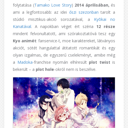
folytatása (
Tamako Love Story
)
2014 áprilisában,
és
ami a legfontosabb: az idei
őszi szezonban
tarolt a
stúdió misztikus-akció sorozatával, a
Kyōkai no
Kanatával
. A napokban véget ért széria
12 része
mindent felvonultatott, ami szórakoztatóvá tesz egy
Kyo animét
: fanservice-t, moe karaktereket, látványos
akciót, sötét hangulattal átitatott romantikát és egy
olyan izgalmas, de egyszerű cselekményt, amibe még
a
Madoka
-franchise nyomán elhíresült
plot twist
is
bekerült – a
plot hole
-okról nem is beszélve.