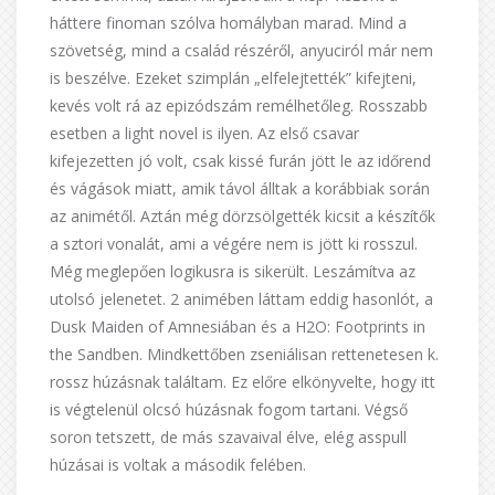
háttere finoman szólva homályban marad. Mind a
szövetség, mind a család részéről, anyuciról már nem
is beszélve. Ezeket szimplán „elfelejtették” kifejteni,
kevés volt rá az epizódszám remélhetőleg. Rosszabb
esetben a light novel is ilyen. Az első csavar
kifejezetten jó volt, csak kissé furán jött le az időrend
és vágások miatt, amik távol álltak a korábbiak során
az animétől. Aztán még dörzsölgették kicsit a készítők
a sztori vonalát, ami a végére nem is jött ki rosszul.
Még meglepően logikusra is sikerült. Leszámítva az
utolsó jelenetet. 2 animében láttam eddig hasonlót, a
Dusk Maiden of Amnesiában és a H2O: Footprints in
the Sandben. Mindkettőben zseniálisan rettenetesen k.
rossz húzásnak találtam. Ez előre elkönyvelte, hogy itt
is végtelenül olcsó húzásnak fogom tartani. Végső
soron tetszett, de más szavaival élve, elég asspull
húzásai is voltak a második felében.