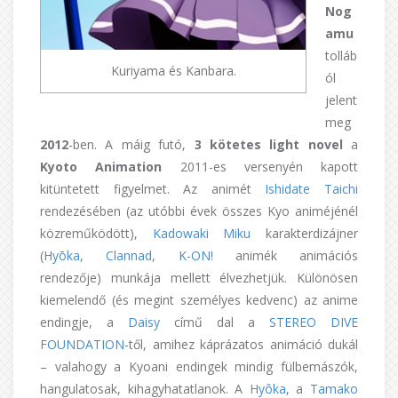
Nog
amu
tolláb
Kuriyama és Kanbara.
ól
jelent
meg
2012
-ben. A máig futó,
3 kötetes light novel
a
Kyoto Animation
2011-es versenyén kapott
kitüntetett figyelmet. Az animét
Ishidate
Taichi
rendezésében (az utóbbi évek összes Kyo animéjénél
közreműködött),
Kadowaki
Miku
karakterdizájner
(
Hyōka
,
Clannad
,
K-ON!
animék animációs
rendezője) munkája mellett élvezhetjük. Különösen
kiemelendő (és megint személyes kedvenc) az anime
endingje, a
Daisy
című dal a
STEREO DIVE
FOUNDATION
-től, amihez káprázatos animáció dukál
– valahogy a Kyoani endingek mindig fülbemászók,
hangulatosak, kihagyhatatlanok. A
Hyôka
, a
Tamako