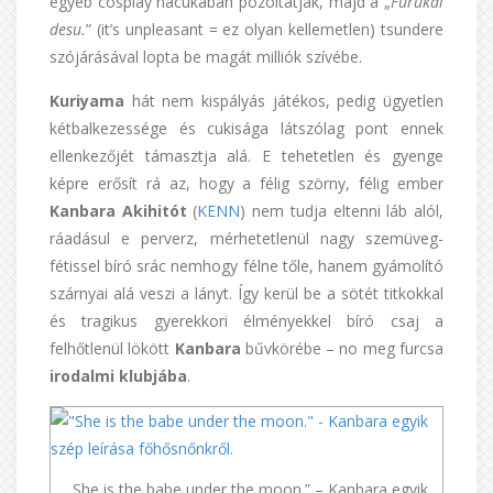
egyéb cosplay hacukában pózoltatják, majd a „
Furukai
desu.
” (it’s unpleasant = ez olyan kellemetlen) tsundere
szójárásával lopta be magát milliók szívébe.
Kuriyama
hát nem kispályás játékos, pedig ügyetlen
kétbalkezessége és cukisága látszólag pont ennek
ellenkezőjét támasztja alá. E tehetetlen és gyenge
képre erősít rá az, hogy a félig szörny, félig ember
Kanbara Akihitót
(
KENN
) nem tudja eltenni láb alól,
ráadásul e perverz, mérhetetlenül nagy szemüveg-
fétissel bíró srác nemhogy félne tőle, hanem gyámolító
szárnyai alá veszi a lányt. Így kerül be a sötét titkokkal
és tragikus gyerekkori élményekkel bíró csaj a
felhőtlenül lökött
Kanbara
bűvkörébe – no meg furcsa
irodalmi klubjába
.
„She is the babe under the moon.” – Kanbara egyik