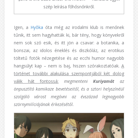
szép leírása főhősnőnkről.
Igen, a
Hyôka
óta még az irodalmi klub is menőnek
tűnik, itt sem hagyhatták ki, bár tény, hogy könyvekről
nem sok szó esik, és itt jön a csavar: a botanika, a
bonszai, az idolos éneklés és diszkóláz, az erotikus
töltetű fotók nézegetése és az ecchi humor nagyobb
hangsúlyt kap – nem is baj, hiszen szórakoztatóak.
A
történet további alakulása szempontjából két dolog
válik hát fontossá:
megmenteni
Kuriyamát
az
önpusztító kamikaze bevetéseitől, és a sztori helyszínéül
szolgáló várost megóvni az évszázad legnagyobb
szörnymilíciájának érkezésétől.