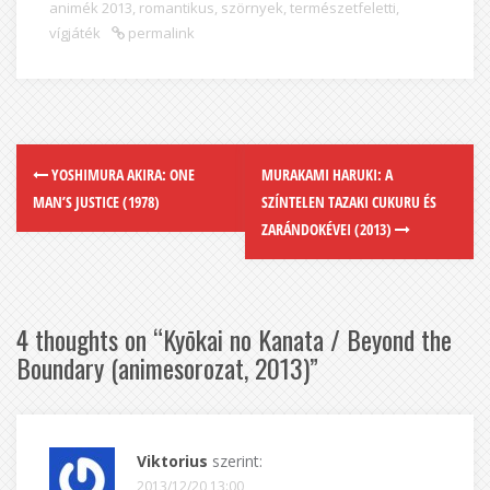
animék 2013
,
romantikus
,
szörnyek
,
természetfeletti
,
vígjáték
permalink
YOSHIMURA AKIRA: ONE
MURAKAMI HARUKI: A
MAN’S JUSTICE (1978)
SZÍNTELEN TAZAKI CUKURU ÉS
ZARÁNDOKÉVEI (2013)
4 thoughts on “
Kyōkai no Kanata / Beyond the
Boundary (animesorozat, 2013)
”
Viktorius
szerint:
2013/12/20 13:00