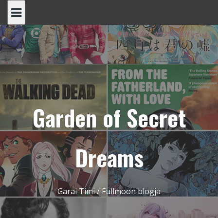
Skip
to
content
Garden of Secret
Dreams
Garai Timi / Fullmoon blogja