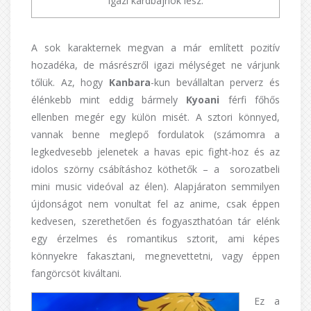
igazi kardbajnok lesz.
A sok karakternek megvan a már említett pozitív
hozadéka, de másrészről igazi mélységet ne várjunk
tőlük. Az, hogy
Kanbara
-kun bevállaltan perverz és
élénkebb mint eddig bármely
Kyoani
férfi főhős
ellenben megér egy külön misét. A sztori könnyed,
vannak benne meglepő fordulatok (számomra a
legkedvesebb jelenetek a havas epic fight-hoz és az
idolos szörny csábításhoz köthetők – a sorozatbeli
mini music videóval az élen). Alapjáraton semmilyen
újdonságot nem vonultat fel az anime, csak éppen
kedvesen, szerethetően és fogyaszthatóan tár elénk
egy érzelmes és romantikus sztorit, ami képes
könnyekre fakasztani, megnevettetni, vagy éppen
fangörcsöt kiváltani.
Ez a