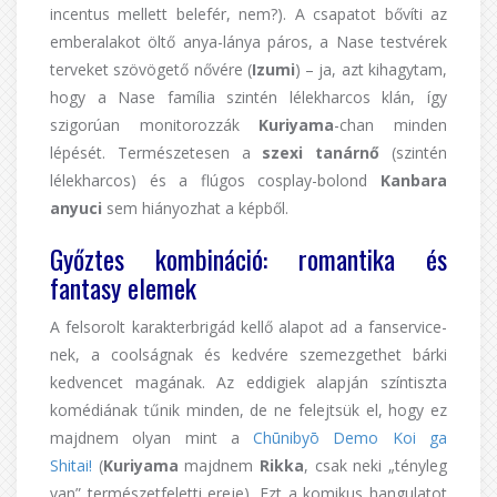
incentus mellett belefér, nem?). A csapatot bővíti az
emberalakot öltő anya-lánya páros, a Nase testvérek
terveket szövögető nővére (
Izumi
) – ja, azt kihagytam,
hogy a Nase família szintén lélekharcos klán, így
szigorúan monitorozzák
Kuriyama
-chan minden
lépését. Természetesen a
szexi tanárnő
(szintén
lélekharcos) és a flúgos cosplay-bolond
Kanbara
anyuci
sem hiányozhat a képből.
Győztes kombináció: romantika és
fantasy elemek
A felsorolt karakterbrigád kellő alapot ad a fanservice-
nek, a coolságnak és kedvére szemezgethet bárki
kedvencet magának. Az eddigiek alapján színtiszta
komédiának tűnik minden, de ne felejtsük el, hogy ez
majdnem olyan mint a
Chūnibyō Demo Koi ga
Shitai!
(
Kuriyama
majdnem
Rikka
, csak neki „tényleg
van” természetfeletti ereje). Ezt a komikus hangulatot