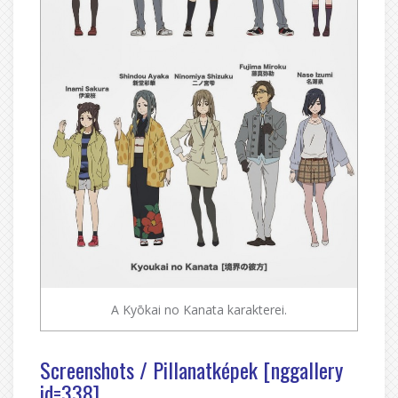
A Kyōkai no Kanata karakterei.
Screenshots / Pillanatképek [nggallery
id=338]