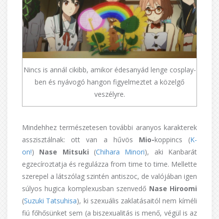
Nincs is annál cikibb, amikor édesanyád lenge cosplay-
ben és nyávogó hangon figyelmeztet a közelgő
veszélyre.
Mindehhez természetesen további aranyos karakterek
asszisztálnak: ott van a hűvös
Mio-
koppincs
(
K-
on!
)
Nase Mitsuki
(
Chihara Minori
), aki Kanbarát
egzecíroztatja és regulázza from time to time. Mellette
szerepel a látszólag szintén antiszoc, de valójában igen
súlyos hugica komplexusban szenvedő
Nase Hiroomi
(
Suzuki Tatsuhisa
), ki szexuális zaklatásaitól nem kíméli
fiú főhősünket sem (a biszexualitás is menő, végül is az