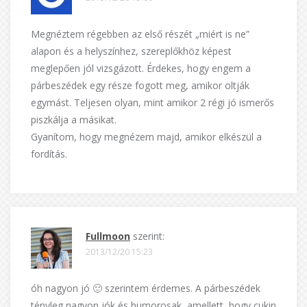
Megnéztem régebben az első részét „miért is ne”
alapon és a helyszínhez, szereplőkhöz képest
meglepően jól vizsgázott. Érdekes, hogy engem a
párbeszédek egy része fogott meg, amikor oltják
egymást. Teljesen olyan, mint amikor 2 régi jó ismerős
piszkálja a másikat.
Gyanítom, hogy megnézem majd, amikor elkészül a
fordítás.
Fullmoon
szerint:
2013/12/20 15:23
óh nagyon jó 🙂 szerintem érdemes. A párbeszédek
tényleg nagyon jók és humorosak, amellett, hogy cukin