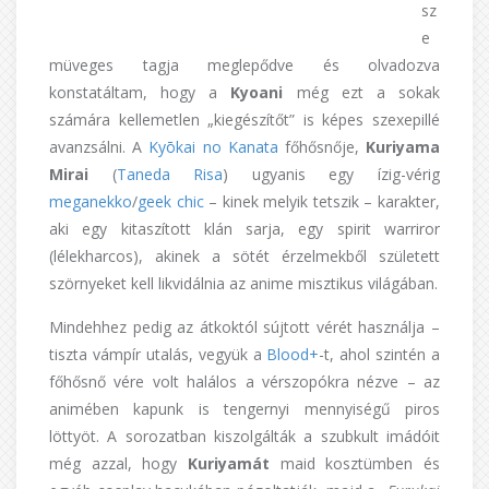
sz
e
müveges tagja meglepődve és olvadozva
konstatáltam, hogy a
Kyoani
még ezt a sokak
számára kellemetlen „kiegészítőt” is képes szexepillé
avanzsálni. A
Kyōkai no Kanata
főhősnője,
Kuriyama
Mirai
(
Taneda Risa
) ugyanis egy ízig-vérig
meganekko
/
geek chic
– kinek melyik tetszik – karakter,
aki egy kitaszított klán sarja, egy spirit warriror
(lélekharcos), akinek a sötét érzelmekből született
szörnyeket kell likvidálnia az anime misztikus világában.
Mindehhez pedig az átkoktól sújtott vérét használja –
tiszta vámpír utalás, vegyük a
Blood+
-t, ahol szintén a
főhősnő vére volt halálos a vérszopókra nézve – az
animében kapunk is tengernyi mennyiségű piros
löttyöt.
A sorozatban kiszolgálták a szubkult imádóit
még azzal, hogy
Kuriyamát
maid kosztümben és