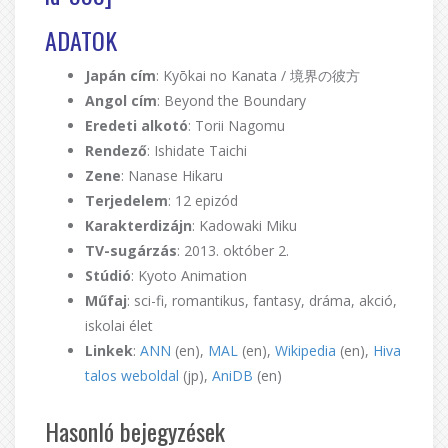
ADATOK
Japán cím
: Kyōkai no Kanata / 境界の彼方
Angol cím
: Beyond the Boundary
Eredeti alkotó
: Torii Nagomu
Rendező
: Ishidate Taichi
Zene
: Nanase Hikaru
Terjedelem
: 12 epizód
Karakterdizájn
: Kadowaki Miku
TV-sugárzás
: 2013. október 2.
Stúdió
: Kyoto Animation
Műfaj
: sci-fi, romantikus, fantasy, dráma, akció,
iskolai élet
Linkek
:
ANN
(en),
MAL
(en),
Wikipedia
(en),
Hiva
talos weboldal
(jp),
AniDB
(en)
Hasonló bejegyzések