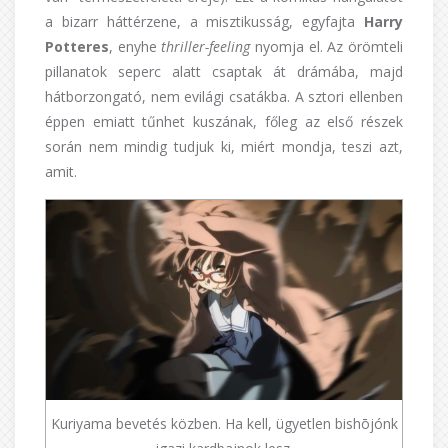
a bizarr háttérzene, a misztikusság, egyfajta
Harry
Potteres
, enyhe
thriller-feeling
nyomja el. Az örömteli
pillanatok seperc alatt csaptak át drámába, majd
hátborzongató, nem evilági csatákba. A sztori ellenben
éppen emiatt tűnhet kuszának, főleg az első részek
során nem mindig tudjuk ki, miért mondja, teszi azt,
amit.
Kuriyama bevetés közben. Ha kell, ügyetlen bishōjónk