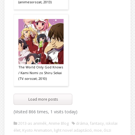
(animesorozat, 2013)
The World Only God Knows
/ Kami Nomi zo Shiru Sekai
(TV-sorozat; 2010)
Load more posts
(Visited 866 times, 1 visits today)
2013-as animék
,
Anime Blog
dráma
,
fantasy
,
iskolai
élet
,
Kyoto Animation
,
light novel adaptáció
,
moe
,
őszi