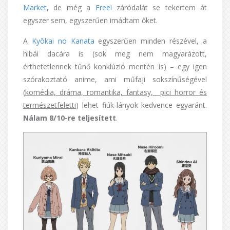
Market
, de még a
Free!
záródalát se tekertem át
egyszer sem, egyszerűen imádtam őket.
A
Kyōkai no Kanata
egyszerűen minden részével, a
hibái dacára is (sok meg nem magyarázott,
érthetetlennek tűnő konklúzió mentén is) – egy igen
szórakoztató anime, ami műfaji sokszínűségével
(
komédia, dráma, romantika, fantasy, pici horror és
természetfeletti
) lehet fiúk-lányok kedvence egyaránt.
Nálam 8/10-re teljesített
.