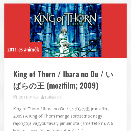
2011-es animék
King of Thorn / Ibara no Ou / い
ばらの王 (mozifilm; 2009)
2011/01/03
Fullmoon
King of Thorn / Ibara no Ou / いばらの王 (mozifilm;
2009) A King of Thorn manga sorozatnak nagy
rajongója vagyok tavaly január óta (ismertetőm). A 6
kötetes, zseniálisan fordulatos és […]