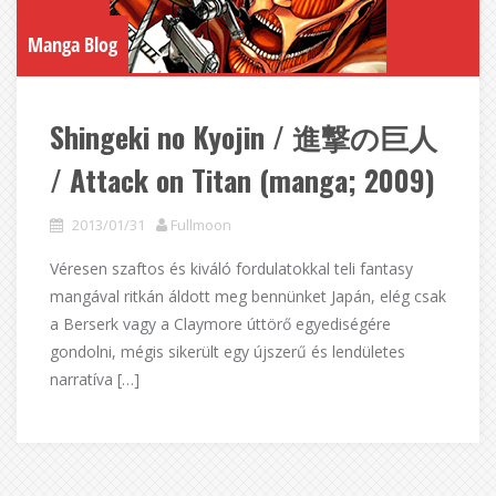
Manga Blog
Shingeki no Kyojin / 進撃の巨人
/ Attack on Titan (manga; 2009)
2013/01/31
Fullmoon
Véresen szaftos és kiváló fordulatokkal teli fantasy
mangával ritkán áldott meg bennünket Japán, elég csak
a Berserk vagy a Claymore úttörő egyediségére
gondolni, mégis sikerült egy újszerű és lendületes
narratíva […]