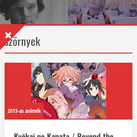
szörnyek
2013-as animék
Kyōkai no Kanata / Beyond the