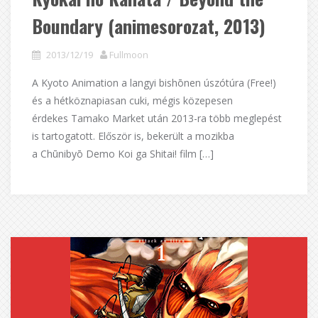
Boundary (animesorozat, 2013)
2013/12/19
Fullmoon
A Kyoto Animation a langyi bishōnen úszótúra (Free!)
és a hétköznapiasan cuki, mégis közepesen
érdekes Tamako Market után 2013-ra több meglepést
is tartogatott. Először is, bekerült a mozikba
a Chūnibyō Demo Koi ga Shitai! film […]