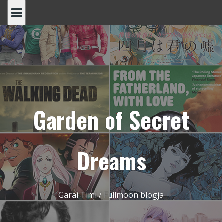
Skip
to
content
Garden of Secret
Dreams
Garai Timi / Fullmoon blogja