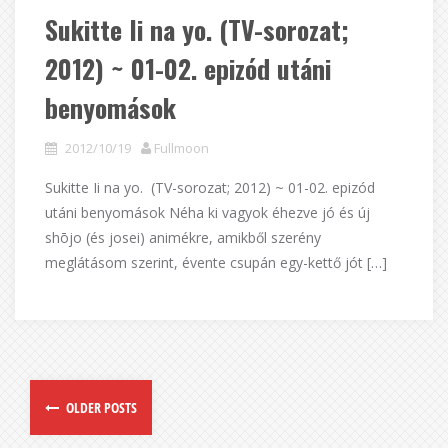
Sukitte Ii na yo. (TV-sorozat;
2012) ~ 01-02. epizód utáni
benyomások
2012/10/19
Fullmoon
Sukitte Ii na yo. (TV-sorozat; 2012) ~ 01-02. epizód
utáni benyomások Néha ki vagyok éhezve jó és új
shōjo (és josei) animékre, amikből szerény
meglátásom szerint, évente csupán egy-kettő jót […]
OLDER POSTS