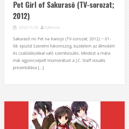
Pet Girl of Sakurasō (TV-sorozat;
2012)
2012/11/28
Fullmoon
Sakurasō no Pet na Kanojo (TV-sorozat; 2012) ~ 01-
08. epizód Szerelmi háromszög, küzdelem az álmokért
és csalódásokkal való szembesülés. Mindezt a mára
már agyoncsépelt triumvirátust a J.C. Staff vizuális
prezentálása […]