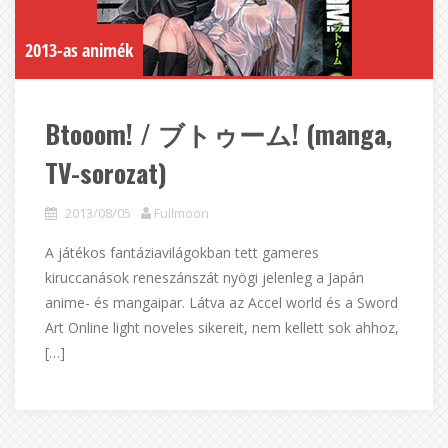
2013-as animék
Btooom! / ブトゥーム! (manga,
TV-sorozat)
2013/08/05
Fullmoon
A játékos fantáziavilágokban tett gameres
kiruccanások reneszánszát nyögi jelenleg a Japán
anime- és mangaipar. Látva az Accel world és a Sword
Art Online light noveles sikereit, nem kellett sok ahhoz,
[…]