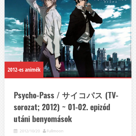
2012-es animék
Psycho-Pass / サイコパス (TV-
sorozat; 2012) ~ 01-02. epizód
utáni benyomások
2012/10/20
Fullmoon