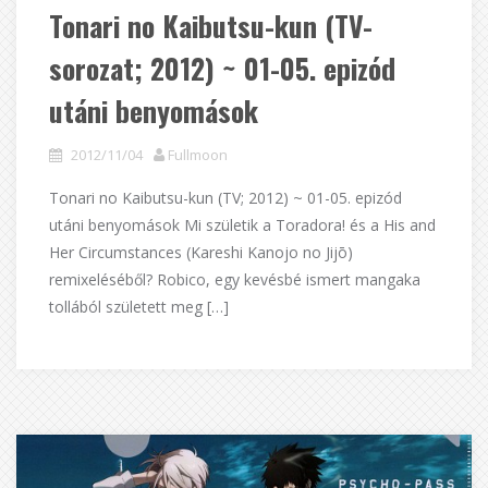
Tonari no Kaibutsu-kun (TV-
sorozat; 2012) ~ 01-05. epizód
utáni benyomások
2012/11/04
Fullmoon
Tonari no Kaibutsu-kun (TV; 2012) ~ 01-05. epizód
utáni benyomások Mi születik a Toradora! és a His and
Her Circumstances (Kareshi Kanojo no Jijō)
remixeléséből? Robico, egy kevésbé ismert mangaka
tollából született meg […]