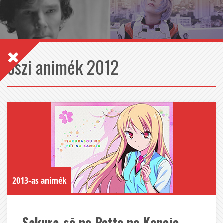
őszi animék 2012
2013-as animék
Sakura-sō no Petto na Kanojo