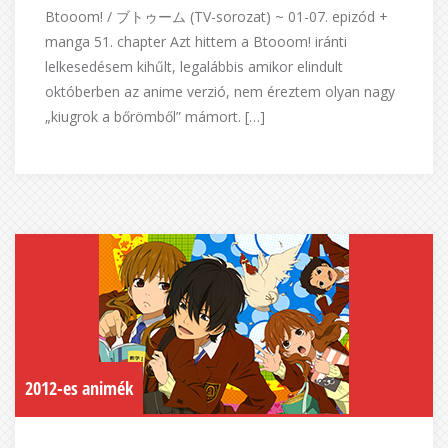
Btooom! / ブトゥーム (TV-sorozat) ~ 01-07. epizód +
manga 51. chapter Azt hittem a Btooom! iránti
lelkesedésem kihűlt, legalábbis amikor elindult
októberben az anime verzió, nem éreztem olyan nagy
„kiugrok a bőrömből” mámort. […]
2012-es animék