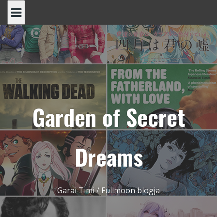
Skip
to
content
Garden of Secret
Dreams
Garai Timi / Fullmoon blogja