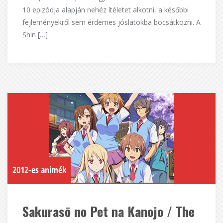
10 epizódja alapján nehéz ítéletet alkotni, a későbbi
fejleményekről sem érdemes jóslatokba bocsátkozni. A
Shin […]
2012-es animék
Sakurasō no Pet na Kanojo / The