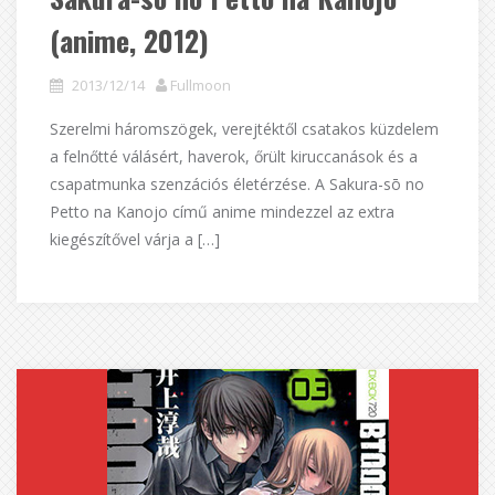
(anime, 2012)
2013/12/14
Fullmoon
Szerelmi háromszögek, verejtéktől csatakos küzdelem
a felnőtté válásért, haverok, őrült kiruccanások és a
csapatmunka szenzációs életérzése. A Sakura-sō no
Petto na Kanojo című anime mindezzel az extra
kiegészítővel várja a […]