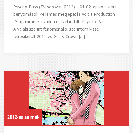
Psycho-Pass (TV-sorozat; 2012) ~ 01-02. epizód utáni
benyomások Kellemes meglepetés volt a Production
IG új animéje, az idén ősszel indult Psycho-Pass.
A valaki szerint fenomenális, szerintem kissé
félresikerült 2011-es Guilty Crown […]
2012-es animék