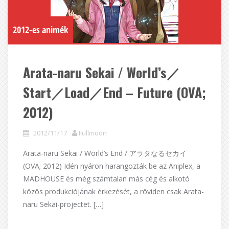
2012-es animék
Arata-naru Sekai / World’s／
Start／Load／End – Future (OVA;
2012)
2012/11/17
Fullmoon
Arata-naru Sekai / World’s End / アラタなるセカイ
(OVA; 2012) Idén nyáron harangozták be az Aniplex, a
MADHOUSE és még számtalan más cég és alkotó
közös produkciójának érkezését, a röviden csak Arata-
naru Sekai-projectet. […]