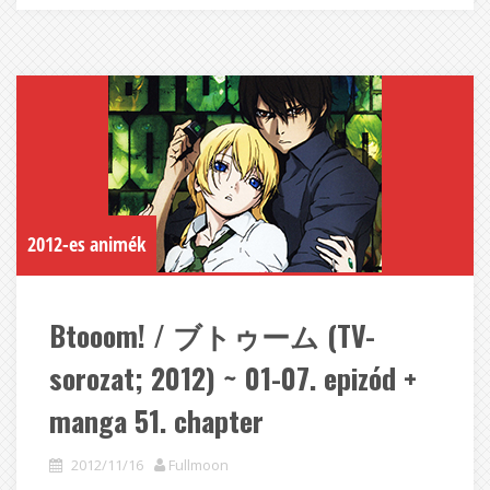
2012-es animék
Btooom! / ブトゥーム (TV-
sorozat; 2012) ~ 01-07. epizód +
manga 51. chapter
2012/11/16
Fullmoon