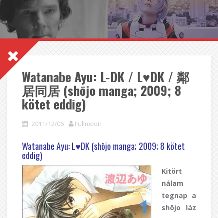
Watanabe Ayu: L-DK / L♥DK / 鄰
居同居 (shōjo manga; 2009; 8
kötet eddig)
2011/12/06
Fullmoon
Watanabe Ayu: L♥DK (shōjo manga; 2009; 8 kötet
eddig)
Kitört
nálam
tegnap a
shōjo láz