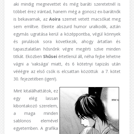
aki mindig megnevettet és még baráti szeretetnél is
többet érez irántad, hanem még a gonosz ex-barátnők
is bekavarnak, az
Aoira
szemet vetett macsókat meg
sem említve. Eleinte abszurd humor uralkodik, aztán
egymás ugratása kerül a középpontba, végül könnyek
és pirulások sora következik, ahogy ártatlan és
tapasztalatlan hősnőnk végre megérti szíve minden
titkát. Eközben
Shūsei
értetlenül áll, néha fejbe lehetne
vágni a ‘vaksága’ miatt, és 6 kötetnyi tapizás után
vééégre az első csók is elcsattan közöttük a 7. kötet
30. fejezetében (igen!).
Mint kitalálhattátok, ez
egy elég lassan
kibontakozó szerelem,
a maga minden
sablonos elemével
egyetemben. A grafika