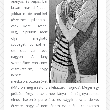
aranyos és bájos, bár
láttam már shōjoban
jobbat is, de ahol kell
(érzelmes pillanatok,
csók közeli scene,
vagy elpirulok mert
olyan megható
szöveget nyomtál le),
ott oda van téve
nagyon. A lány
szereplőknél van annyi
észrevételem, hogy
nehéz
megkülönböztetni őket
(MAL-on még a sztorit is lehúzták – sajnos). Megér egy
próbát, főleg, ha az ember lánya már rég nyáladzott
ehhez hasonló portékára, és vágyik arra a tipikus
érzésre, hogy vá nem értem ezt a fiút, de akarom