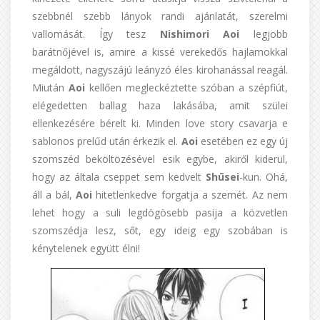
szebbnél szebb lányok randi ajánlatát, szerelmi
vallomását. Így tesz
Nishimori Aoi
legjobb
barátnőjével is, amire a kissé verekedős hajlamokkal
megáldott, nagyszájú leányzó éles kirohanással reagál.
Miután
Aoi
kellően megleckéztette szóban a szépfiút,
elégedetten ballag haza lakásába, amit szülei
ellenkezésére bérelt ki. Minden love story csavarja e
sablonos prelűd után érkezik el.
Aoi
esetében ez egy új
szomszéd beköltözésével esik egybe, akiről kiderül,
hogy az általa cseppet sem kedvelt
Shūsei
-kun. Ohá,
áll a bál,
Aoi
hitetlenkedve forgatja a szemét. Az nem
lehet hogy a suli legdögösebb pasija a közvetlen
szomszédja lesz, sőt, egy ideig egy szobában is
kénytelenek együtt élni!