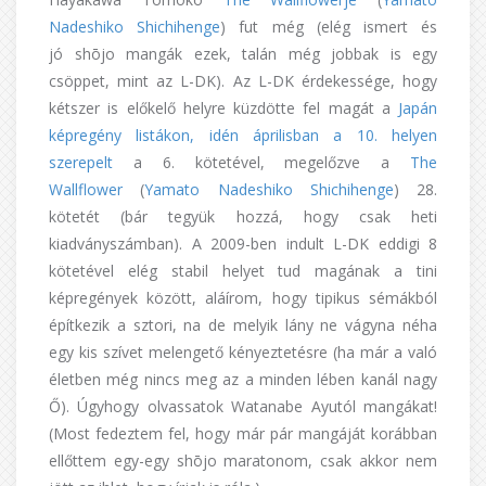
Nadeshiko Shichihenge
) fut még (elég ismert és
jó shōjo mangák ezek, talán még jobbak is egy
csöppet, mint az L-DK). Az L-DK érdekessége, hogy
kétszer is előkelő helyre küzdötte fel magát a
Japán
képregény listákon, idén áprilisban a 10. helyen
szerepelt
a 6. kötetével, megelőzve a
The
Wallflower
(
Yamato Nadeshiko Shichihenge
) 28.
kötetét (bár tegyük hozzá, hogy csak heti
kiadványszámban). A 2009-ben indult L-DK eddigi 8
kötetével elég stabil helyet tud magának a tini
képregények között, aláírom, hogy tipikus sémákból
építkezik a sztori, na de melyik lány ne vágyna néha
egy kis szívet melengető kényeztetésre (ha már a való
életben még nincs meg az a minden lében kanál nagy
Ő). Úgyhogy olvassatok Watanabe Ayutól mangákat!
(Most fedeztem fel, hogy már pár mangáját korábban
ellőttem egy-egy shōjo maratonom, csak akkor nem