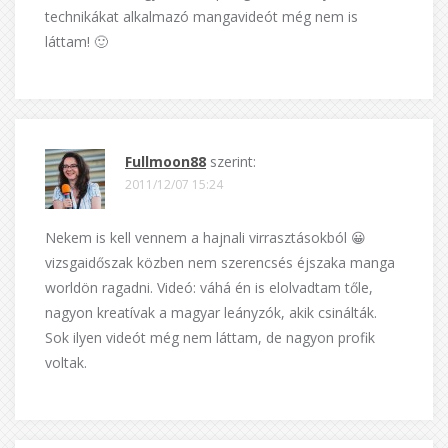
technikákat alkalmazó mangavideót még nem is
láttam! 🙂
Fullmoon88
szerint:
2011/12/07 15:24
Nekem is kell vennem a hajnali virrasztásokból 😀
vizsgaidőszak közben nem szerencsés éjszaka manga
worldön ragadni. Videó: váhá én is elolvadtam tőle,
nagyon kreatívak a magyar leányzók, akik csinálták.
Sok ilyen videót még nem láttam, de nagyon profik
voltak.