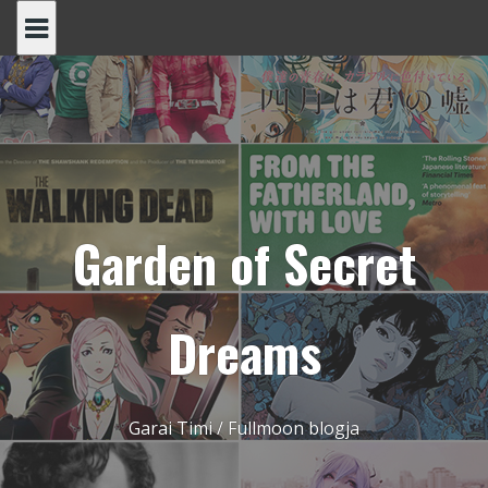
Skip
to
content
Garden of Secret
Dreams
Garai Timi / Fullmoon blogja