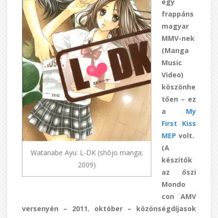
egy
frappáns
magyar
MMV-nek
(Manga
Music
Video)
köszönhe
tően – ez
a
My
First Kiss
MEP
volt.
(A
Watanabe Ayu: L-DK (shōjo manga;
készítők
2009)
az őszi
Mondo
con AMV
versenyén – 2011. október – közönségdíjasok