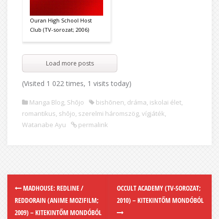
Ouran High School Host
Club (TV-sorozat; 2006)
Load more posts
(Visited 1 022 times, 1 visits today)
Manga Blog
,
Shōjo
bishōnen
,
dráma
,
iskolai élet
,
romantikus
,
shōjo
,
szerelmi háromszög
,
vígjáték
,
Watanabe Ayu
permalink
MADHOUSE: REDLINE /
OCCULT ACADEMY (TV-SOROZAT;
REDDORAIN (ANIME MOZIFILM;
2010) – KITEKINTŐM MONDÓBÓL
2009) – KITEKINTŐM MONDÓBÓL