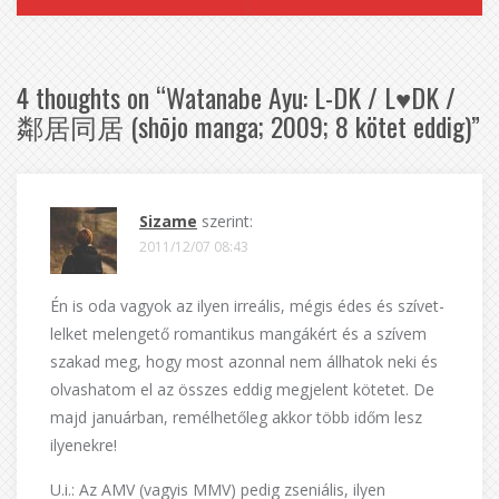
4 thoughts on “
Watanabe Ayu: L-DK / L♥DK /
鄰居同居 (shōjo manga; 2009; 8 kötet eddig)
”
Sizame
szerint:
2011/12/07 08:43
Én is oda vagyok az ilyen irreális, mégis édes és szívet-
lelket melengető romantikus mangákért és a szívem
szakad meg, hogy most azonnal nem állhatok neki és
olvashatom el az összes eddig megjelent kötetet. De
majd januárban, remélhetőleg akkor több időm lesz
ilyenekre!
U.i.: Az AMV (vagyis MMV) pedig zseniális, ilyen