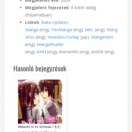
Megjelenés éve
: 2009
Megjelent fejezetek
: 8 kötet eddig
(folyamatban)
Linkek
:
Baka-Updates
Manga
(eng);
TenManga
(eng);
MAL
(eng);
Mang
aFox
(eng);
Hivatalos honlap
(jap);
MangaHere
(eng);
MangaReader
(eng);
ANN
(eng); AnimeNfo (eng); AniDB (eng)
Hasonló bejegyzések
Watashi ni xx shinasai / わた