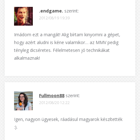
.endgame.
szerint:
2012/08/19 19:39
Imádom ezt a mangát! Alig bírtam kinyomni a gépet,
hogy azért aludni is kéne valamikor… az MMV pedig
tényleg dicséretes. Félelmetesen jó technikákat
alkalmaznak!
Fullmoon88
szerint:
2012/08/20 12:22
Igen, nagyon ügyesek, ráadásul magyarok készítették
:).