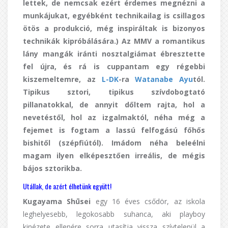
lettek, de nemcsak ezért érdemes megnézni a
munkájukat, egyébként technikailag is csillagos
ötös a produkció, még inspiráltak is bizonyos
technikák kipróbálására.) Az MMV a romantikus
lány mangák iránti nosztalgiámat ébresztette
fel újra, és rá is cuppantam egy régebbi
kiszemeltemre, az
L-DK
-ra
Watanabe Ayu
tól.
Tipikus sztori, tipikus szívdobogtató
pillanatokkal, de annyit dőltem rajta, hol a
nevetéstől, hol az izgalmaktól, néha még a
fejemet is fogtam a lassú felfogású főhős
bishitől (szépfiútól). Imádom néha beleélni
magam ilyen elképesztően irreális, de mégis
bájos sztorikba.
Utállak, de azért élhetünk együtt!
Kugayama Shūsei
egy 16 éves csődör, az iskola
leghelyesebb, legokosabb suhanca, aki playboy
kinézete ellenére sorra utasítja vissza szívtelenül a