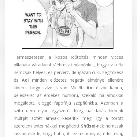
Természetesen a közös időtöltés minden vicces
pillanata váratlanul ráébreszti hősnőnket, hogy ez a fiú
nemcsak helyes, és perverz, de igazán cuki, segítőkész
és
Aoi
minden előzetes negatív élménye ellenére
kiderül, hogy szíve is van. Mielőtt
Aoi
észbe kapna,
beleszeret az érdekes humorú, szekáló hajlamokkal
megáldott, eléggé fapofájú szépfiúnkba. Azonban a
szitu nem olyan egyszerű, főleg ha daliás hímünk
múltját sötét árnyak keserítik meg. Így a törött
szerelem antennákkal megáldott
Shūsei
-nek nemcsak
lassan esik le, hogy hahó, itt ez az aranyos, édes csaj,