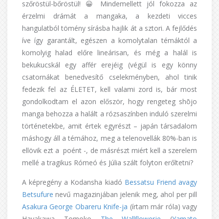
szőröstül-bőröstül! 😀 Mindemellett jól fokozza az
érzelmi drámát a mangaka, a kezdeti vicces
hangulatból tömény sírásba hajlik át a sztori. A fejlődés
íve így garantált, egészen a komolytalan témáktól a
komolyig halad előre lineárisan, és még a halál is
bekukucskál egy affér erejéig (végül is egy könny
csatornákat benedvesítő cselekményben, ahol tinik
fedezik fel az ÉLETET, kell valami zord is, bár most
gondolkodtam el azon először, hogy rengeteg shōjo
manga behozza a halált a rózsaszínben induló szerelmi
történetekbe, amit értek egyrészt – japán társadalom
máshogy áll a témához, meg a telenovellák 80%-ban is
ellövik ezt a poént -, de másrészt miért kell a szerelem
mellé a tragikus Rómeó és Júlia szált folyton erőltetni?
A képregény a Kodansha kiadó
Bessatsu Friend avagy
Betsufure
nevű magazinjában jelenik meg, ahol per pill
Asakura George
Obareru Knife-ja
(írtam már róla) vagy
Hayakawa Tomoko
The Wallflowerje
(
Yamato