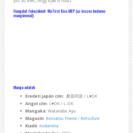
jött az ihlet, hogy írjak is róla.)
Hangulat fokozóként: My First Kiss MEP (az összes kedvenc
mangámmal)
Manga adatok
Eredeti japán cím:
鄰居同居 / L♥DK
Angol cím:
L♥DK / L-DK
Mangaka:
Watanabe Ayu
Magazin
:
Bessatsu Friend / Betsufure
Kiadó
:
Kodansha