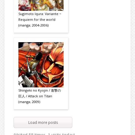
Sugimoto Iqura: Variante ~
Requiem for the world
(manga; 2004-2006)
Shingeki no Kyojin / 進撃の
巨人 / Attack on Titan
(manga; 2009)
Load more posts
(Visited 58 times, 1 visits today)