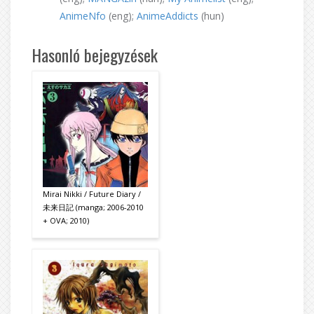
AnimeNfo
(eng);
AnimeAddicts
(hun)
Hasonló bejegyzések
Mirai Nikki / Future Diary /
未来日記 (manga; 2006-2010
+ OVA; 2010)