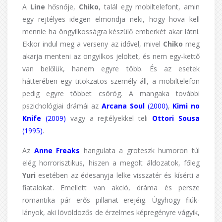
A
Line
hősnője,
Chiko
, talál egy mobiltelefont, amin
egy rejtélyes idegen elmondja neki, hogy hova kell
mennie ha öngyilkosságra készülő emberkét akar látni.
Ekkor indul meg a verseny az idővel, mivel
Chiko
meg
akarja menteni az öngyilkos jelöltet, és nem egy-kettő
van belőlük, hanem egyre több. És az esetek
hátterében egy titokzatos személy áll, a mobiltelefon
pedig egyre többet csörög. A mangaka további
pszichológiai drámái az
Arcana Soul
(2000)
,
Kimi no
Knife
(2009)
vagy a rejtélyekkel teli
Ottori Sousa
(1995)
.
Az
Anne Freaks
hangulata a groteszk humoron túl
elég horrorisztikus, hiszen a megölt áldozatok, főleg
Yuri
esetében az édesanyja lelke visszatér és kísérti a
fiatalokat. Emellett van akció, dráma és persze
romantika pár erős pillanat erejéig. Úgyhogy fiúk-
lányok, aki lövöldözős de érzelmes képregényre vágyik,