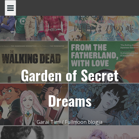
Skip
to
content
Garden of Secret
Dreams
Garai Timi / Fullmoon blogja