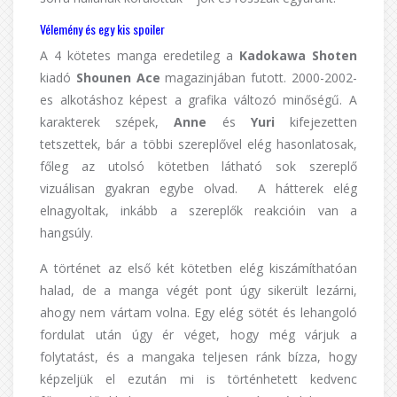
Vélemény és egy kis spoiler
A 4 kötetes manga eredetileg a
Kadokawa Shoten
kiadó
Shounen Ace
magazinjában futott. 2000-2002-
es alkotáshoz képest a grafika változó minőségű. A
karakterek szépek,
Anne
és
Yuri
kifejezetten
tetszettek, bár a többi szereplővel elég hasonlatosak,
főleg az utolsó kötetben látható sok szereplő
vizuálisan gyakran egybe olvad. A hátterek elég
elnagyoltak, inkább a szereplők reakcióin van a
hangsúly.
A történet az első két kötetben elég kiszámíthatóan
halad, de a manga végét pont úgy sikerült lezárni,
ahogy nem vártam volna. Egy elég sötét és lehangoló
fordulat után úgy ér véget, hogy még várjuk a
folytatást, és a mangaka teljesen ránk bízza, hogy
képzeljük el ezután mi is történhetett kedvenc