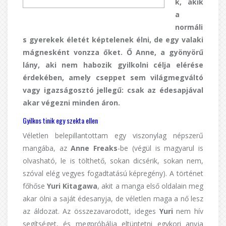
k, akik
a
normáli
s gyerekek életét képtelenek élni, de egy valaki
mágnesként vonzza őket. Ő Anne, a gyönyörű
lány, aki nem habozik gyilkolni célja elérése
érdekében, amely cseppet sem világmegváltó
vagy igazságosztó jellegű: csak az édesapjával
akar végezni minden áron.
Gyilkos tinik egy szekta ellen
Véletlen belepillantottam egy viszonylag népszerű
mangába, az
Anne Freaks
-be (végül is magyarul is
olvasható, le is tölthető, sokan dicsérik, sokan nem,
szóval elég vegyes fogadtatású képregény). A történet
főhőse
Yuri Kitagawa
, akit a manga első oldalain meg
akar ölni a saját édesanyja, de véletlen maga a nő lesz
az áldozat. Az összezavarodott, ideges
Yuri
nem hív
segítséget, és megpróbálja eltüntetni egykori anyja