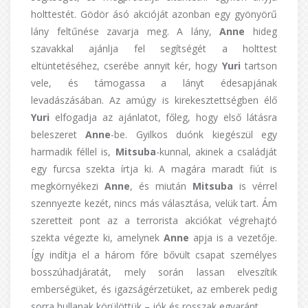
holttestét. Gödör ásó akcióját azonban egy gyönyörű
lány feltűnése zavarja meg. A lány,
Anne
hideg
szavakkal ajánlja fel segítségét a holttest
eltüntetéséhez, cserébe annyit kér, hogy
Yuri
tartson
vele, és támogassa a lányt édesapjának
levadászásában. Az amúgy is kirekesztettségben élő
Yuri
elfogadja az ajánlatot, főleg, hogy első látásra
beleszeret
Anne
-be. Gyilkos duónk kiegészül egy
harmadik féllel is,
Mitsuba
-kunnal, akinek a családját
egy furcsa szekta írtja ki. A magára maradt fiút is
megkörnyékezi
Anne
, és miután
Mitsuba
is vérrel
szennyezte kezét, nincs más választása, velük tart. Ám
szeretteit pont az a terrorista akciókat végrehajtó
szekta végezte ki, amelynek
Anne
apja is a vezetője.
Így indítja el a három főre bővült csapat személyes
bosszúhadjáratát, mely során lassan elveszítik
emberségüket, és igazságérzetüket, az emberek pedig
sorra hullanak körülöttük – jók és rosszak egyaránt.