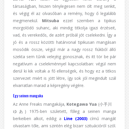
társaságban, hiszen ténylegesen nem ölt meg senkit,
és végig él az olvasóban a remény, hogy ő legalább
megmenekül.
Mitsuba
ezzel szemben a tipikus
morgolódó suhanc, aki mindig titkolja igazi érzéseit,
vad, és verekedős, de azért próbál jót cselekedni. Így a
jó és a rossz közötti határvonal tipikusan mangásan
mosódik össze, végül már a nagy rossz fiúkból álló
szekta sem tűnik velejéig gonosznak, és itt tör be pár
negatívum a cselekménnyel kapcsolatban: végül nem
derül ki kik voltak a fő ellenségek, és hogy ez a titkos
szervezet miért is jött létre, így sok jól megindult szál
elvarratlan marad a képregény végére.
Egy seinen mangaka
Az Anne Freaks mangakája,
Kotegawa Yua
(小手川
ゆあ) 1975-ben született, főleg a seinen manga
berkeiben alkot, eddig a
Line (2003)
című mangát
olvastam tőle, ami szintén elég bizarr szituációról szól.