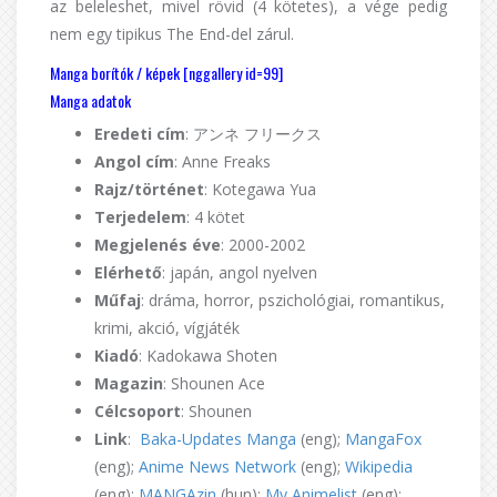
az beleleshet, mivel rövid (4 kötetes), a vége pedig
nem egy tipikus The End-del zárul.
Manga borítók / képek [nggallery id=99]
Manga adatok
Eredeti cím
: アンネ フリークス
Angol cím
: Anne Freaks
Rajz/történet
: Kotegawa Yua
Terjedelem
: 4 kötet
Megjelenés éve
: 2000-2002
Elérhető
: japán, angol nyelven
Műfaj
: dráma, horror, pszichológiai, romantikus,
krimi, akció, vígjáték
Kiadó
: Kadokawa Shoten
Magazin
: Shounen Ace
Célcsoport
: Shounen
Link
:
Baka-Updates Manga
(eng);
MangaFox
(eng);
Anime News Network
(eng);
Wikipedia
(eng);
MANGAzin
(hun);
My Animelist
(eng);