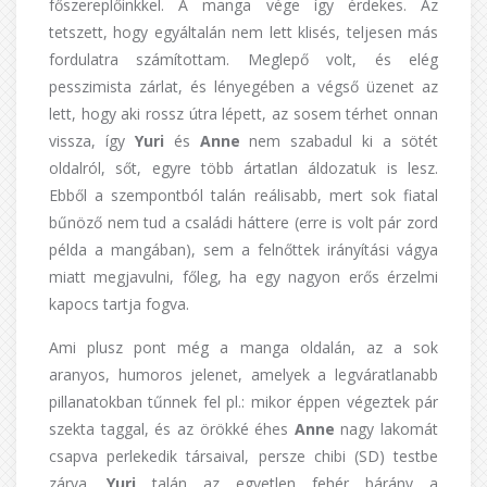
főszereplőinkkel. A manga vége így érdekes. Az
tetszett, hogy egyáltalán nem lett klisés, teljesen más
fordulatra számítottam. Meglepő volt, és elég
pesszimista zárlat, és lényegében a végső üzenet az
lett, hogy aki rossz útra lépett, az sosem térhet onnan
vissza, így
Yuri
és
Anne
nem szabadul ki a sötét
oldalról, sőt, egyre több ártatlan áldozatuk is lesz.
Ebből a szempontból talán reálisabb, mert sok fiatal
bűnöző nem tud a családi háttere (erre is volt pár zord
példa a mangában), sem a felnőttek irányítási vágya
miatt megjavulni, főleg, ha egy nagyon erős érzelmi
kapocs tartja fogva.
Ami plusz pont még a manga oldalán, az a sok
aranyos, humoros jelenet, amelyek a legváratlanabb
pillanatokban tűnnek fel pl.: mikor éppen végeztek pár
szekta taggal, és az örökké éhes
Anne
nagy lakomát
csapva perlekedik társaival, persze chibi (SD) testbe
zárva.
Yuri
talán az egyetlen fehér bárány a