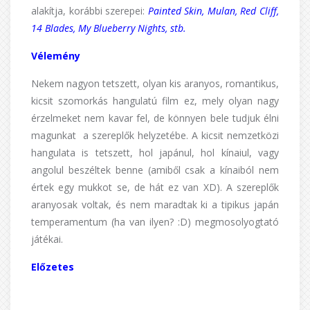
alakítja, korábbi szerepei:
Painted Skin, Mulan, Red Cliff,
14 Blades, My Blueberry Nights, stb.
Vélemény
Nekem nagyon tetszett, olyan kis aranyos, romantikus,
kicsit szomorkás hangulatú film ez, mely olyan nagy
érzelmeket nem kavar fel, de könnyen bele tudjuk élni
magunkat a szereplők helyzetébe. A kicsit nemzetközi
hangulata is tetszett, hol japánul, hol kínaiul, vagy
angolul beszéltek benne (amiből csak a kínaiból nem
értek egy mukkot se, de hát ez van XD). A szereplők
aranyosak voltak, és nem maradtak ki a tipikus japán
temperamentum (ha van ilyen? :D) megmosolyogtató
játékai.
Előzetes