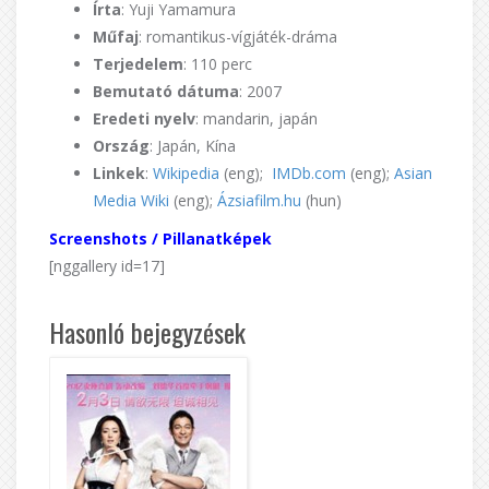
Írta
: Yuji Yamamura
Műfaj
: romantikus-vígjáték-dráma
Terjedelem
: 110 perc
Bemutató dátuma
: 2007
Eredeti nyelv
: mandarin, japán
Ország
: Japán, Kína
Linkek
:
Wikipedia
(eng);
IMDb.com
(eng);
Asian
Media Wiki
(eng);
Ázsiafilm.hu
(hun)
Screenshots / Pillanatképek
[nggallery id=17]
Hasonló bejegyzések