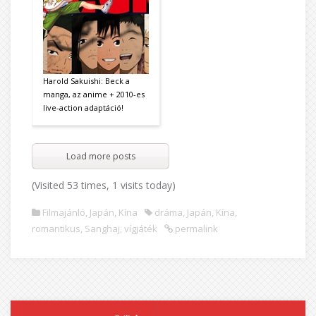
Harold Sakuishi: Beck a
manga, az anime + 2010-es
live-action adaptáció!
Load more posts
(Visited 53 times, 1 visits today)
Filmajánló
,
Japán
,
Kína
dráma
,
Japán
,
Kína
,
romantikus
,
Sanghaj
,
vígjáték
permalink