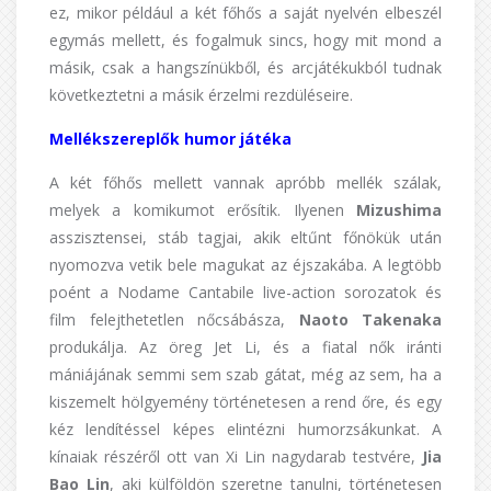
ez, mikor például a két főhős a saját nyelvén elbeszél
egymás mellett, és fogalmuk sincs, hogy mit mond a
másik, csak a hangszínükből, és arcjátékukból tudnak
következtetni a másik érzelmi rezdüléseire.
Mellékszereplők humor játéka
A két főhős mellett vannak apróbb mellék szálak,
melyek a komikumot erősítik. Ilyenen
Mizushima
asszisztensei, stáb tagjai, akik eltűnt főnökük után
nyomozva vetik bele magukat az éjszakába. A legtöbb
poént a Nodame Cantabile live-action sorozatok és
film felejthetetlen nőcsábásza,
Naoto Takenaka
produkálja. Az öreg Jet Li, és a fiatal nők iránti
mániájának semmi sem szab gátat, még az sem, ha a
kiszemelt hölgyemény történetesen a rend őre, és egy
kéz lendítéssel képes elintézni humorzsákunkat. A
kínaiak részéről ott van Xi Lin nagydarab testvére,
Jia
Bao Lin
, aki külföldön szeretne tanulni, történetesen