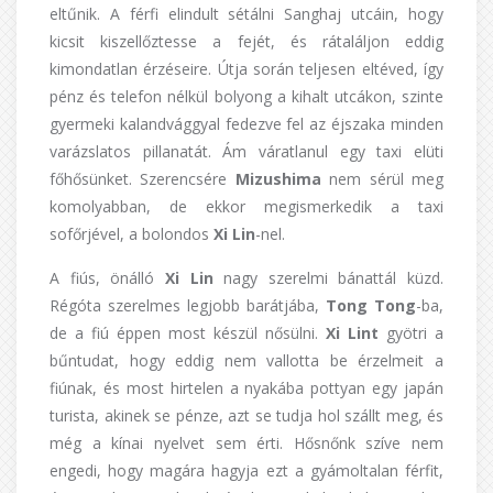
eltűnik. A férfi elindult sétálni Sanghaj utcáin, hogy
kicsit kiszellőztesse a fejét, és rátaláljon eddig
kimondatlan érzéseire. Útja során teljesen eltéved, így
pénz és telefon nélkül bolyong a kihalt utcákon, szinte
gyermeki kalandvággyal fedezve fel az éjszaka minden
varázslatos pillanatát. Ám váratlanul egy taxi elüti
főhősünket. Szerencsére
Mizushima
nem sérül meg
komolyabban, de ekkor megismerkedik a taxi
sofőrjével, a bolondos
Xi Lin
-nel.
A fiús, önálló
Xi Lin
nagy szerelmi bánattál küzd.
Régóta szerelmes legjobb barátjába,
Tong Tong
-ba,
de a fiú éppen most készül nősülni.
Xi Lint
gyötri a
bűntudat, hogy eddig nem vallotta be érzelmeit a
fiúnak, és most hirtelen a nyakába pottyan egy japán
turista, akinek se pénze, azt se tudja hol szállt meg, és
még a kínai nyelvet sem érti. Hősnőnk szíve nem
engedi, hogy magára hagyja ezt a gyámoltalan férfit,