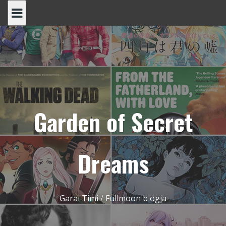
Skip
to
content
Garden of Secret
Dreams
Garai Timi / Fullmoon blogja