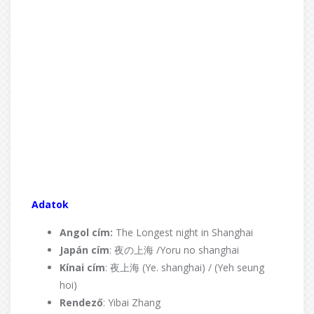
f
Adatok
Angol cím:
The Longest night in Shanghai
Japán cím
: 夜の上海 /Yoru no shanghai
Kínai cím
: 夜上海 (Ye. shanghai) / (Yeh seung
hoi)
Rendező
: Yibai Zhang