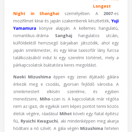
Longest
Night in Shanghai
személyében. A
2007
-es
mozifilmet kínai és japán szakemberek készítették,
Yuji
Yamamura
könyve alapján. A kellemes hangulatú,
romantikus-dráma
Sanghaj
hangulatos utcáin,
külföldiektől hemzsegő bárjaiban játszódik, ahol egy
japán sminkmester, és egy kínai taxisofőr lány furcsa
találkozásából indul ki egy szerelmi történet, mely a
párkapcsolatok buktatóira keres megoldást.
Naoki Mizushima
éppen egy zenei díjátadó gálára
érkezik meg e csodás, gyorsan fejlődő városba. A
sminkmestert elkíséri szerelme, és egyben
menedzsere,
Miho
-szan is. A kapcsolatuk már régóta
nem az igazi, de egyikük sem képes pontot tenni közös
életük végére, ráadásul
Mihot
követi egy fiatal építész
fiú,
Ryuichi Kwaguchi
, aki mindenképpen meg akarja
hódítani a nő szívét. A gála végén
Mizushima
hirtelen