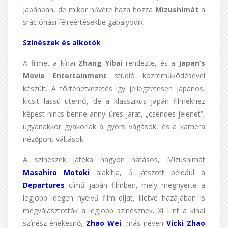
Japánban, de mikor nővére haza hozza
Mizushimát
a
srác óriási félreértésekbe gabalyodik.
Színészek és alkotók
A filmet a kínai
Zhang Yibai
rendezte, és a
Japan’s
Movie Entertainment
stúdió közreműködésével
készült. A történetvezetés így jellegzetesen japános,
kicsit lassú ütemű, de a klasszikus japán filmekhez
képest nincs benne annyi üres járat, „csendes jelenet”,
ugyanakkor gyakoriak a gyors vágások, és a kamera
nézőpont váltások.
A színészek játéka nagyon hatásos, Mizushimát
Masahiro Motoki
alakítja, ő játszott például a
Departures
című japán filmben, mely megnyerte a
legjobb idegen nyelvű film díjat, illetve hazájában is
megválasztották a legjobb színésznek. Xi Lint a kínai
színész-énekesnő,
Zhao Wei
, más néven
Vicki Zhao