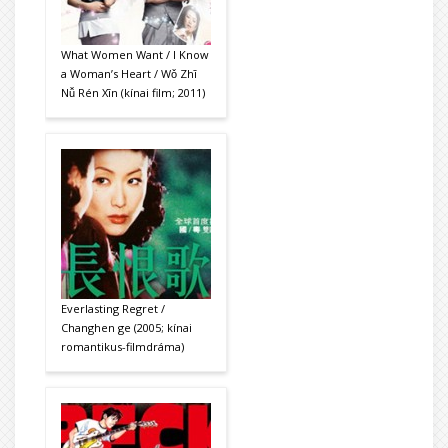
What Women Want / I Know
a Woman’s Heart / Wǒ Zhī
Nǚ Rén Xīn (kínai film; 2011)
Everlasting Regret /
Changhen ge (2005; kínai
romantikus-filmdráma)