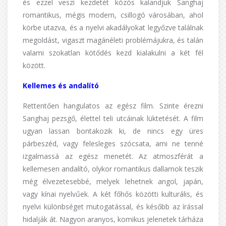
és ezzel veszi kezdetét közös kalandjuk Sanghaj
romantikus, mégis modern, csillogó városában, ahol
körbe utazva, és a nyelvi akadályokat legyőzve találnak
megoldást, vigaszt magánéleti problémájukra, és talán
valami szokatlan kötődés kezd kialakulni a két fél
között.
Kellemes és andalító
Rettentően hangulatos az egész film. Szinte érezni
Sanghaj pezsgő, élettel teli utcáinak lüktetését. A film
ugyan lassan bontakozik ki, de nincs egy üres
párbeszéd, vagy felesleges szócsata, ami ne tenné
izgalmassá az egész menetét. Az atmoszférát a
kellemesen andalító, olykor romantikus dallamok teszik
még élvezetesebbé, melyek lehetnek angol, japán,
vagy kínai nyelvűek. A két főhős közötti kulturális, és
nyelvi különbséget mutogatással, és később az írással
hidalják át. Nagyon aranyos, komikus jelenetek tárháza