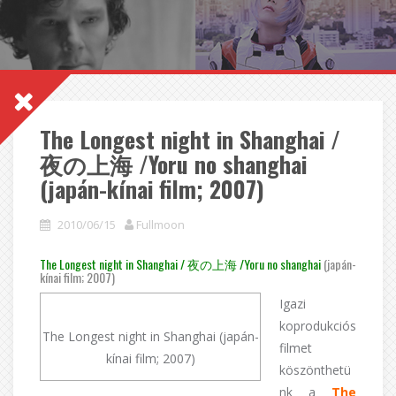
The Longest night in Shanghai /
夜の上海 /Yoru no shanghai
(japán-kínai film; 2007)
2010/06/15
Fullmoon
The Longest night in Shanghai / 夜の上海 /Yoru no shanghai
(japán-
kínai film; 2007)
Igazi
koprodukciós
The Longest night in Shanghai (japán-
filmet
kínai film; 2007)
köszönthetü
nk a
The