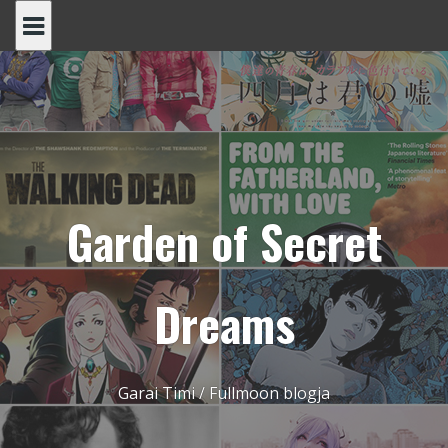
Skip
to
content
Garden of Secret
Dreams
Garai Timi / Fullmoon blogja