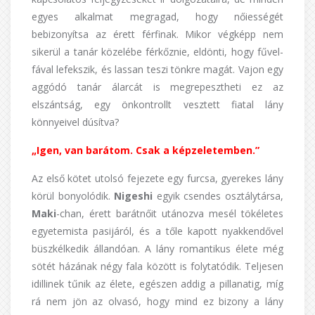
egyes alkalmat megragad, hogy nőiességét
bebizonyítsa az érett férfinak. Mikor végképp nem
sikerül a tanár közelébe férkőznie, eldönti, hogy fűvel-
fával lefekszik, és lassan teszi tönkre magát. Vajon egy
aggódó tanár álarcát is megrepesztheti ez az
elszántság, egy önkontrollt vesztett fiatal lány
könnyeivel dúsítva?
„Igen, van barátom. Csak a képzeletemben.”
Az első kötet utolsó fejezete egy furcsa, gyerekes lány
körül bonyolódik.
Nigeshi
egyik csendes osztálytársa,
Maki
-chan, érett barátnőit utánozva mesél tökéletes
egyetemista pasijáról, és a tőle kapott nyakkendővel
büszkélkedik állandóan. A lány romantikus élete még
sötét házának négy fala között is folytatódik. Teljesen
idillinek tűnik az élete, egészen addig a pillanatig, míg
rá nem jön az olvasó, hogy mind ez bizony a lány