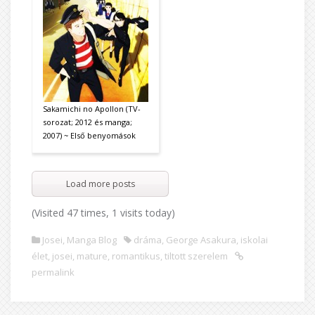
Sakamichi no Apollon (TV-
sorozat; 2012 és manga;
2007) ~ Első benyomások
Load more posts
(Visited 47 times, 1 visits today)
Josei
,
Manga Blog
dráma
,
George Asakura
,
iskolai
élet
,
josei
,
mature
,
romantikus
,
tiltott szerelem
permalink