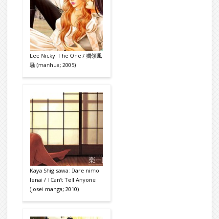
Lee Nicky: The One / 獨領風
騷 (manhua; 2005)
Kaya Shigisawa: Dare nimo
Ienai / I Can’t Tell Anyone
(josei manga; 2010)