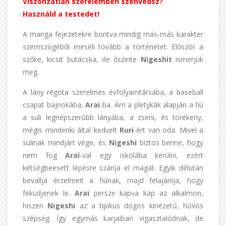
Viszonzatlan szerelemben szenvedsz?
Használd a testedet!
A manga fejezetekre bontva mindig más-más karakter
szemszögéből meséli tovább a történetet. Először a
szőke, kicsit butácska, de őszinte
Nigeshit
ismerjük
meg.
A lány régóta szerelmes évfolyamtársába, a baseball
csapat bajnokába,
Arai
-ba. Ám a pletykák alapján a fiú
a suli legnépszerűbb lányába, a zseni, és törékeny,
mégis mindenki által kedvelt
Ruri
-ért van oda. Mivel a
sulinak mindjárt vége, és
Nigeshi
biztos benne, hogy
nem fog
Arai
-val egy iskolába kerülni, ezért
kétségbeesett lépésre szánja el magát. Egyik délután
bevallja érzelmeit a fiúnak, majd felajánlja, hogy
feküdjenek le.
Arai
persze kapva kap az alkalmon,
hiszen
Nigeshi
az a tipikus dögös kinézetű, hűvös
szépség. Így egymás karjaiban vigasztalódnak, de