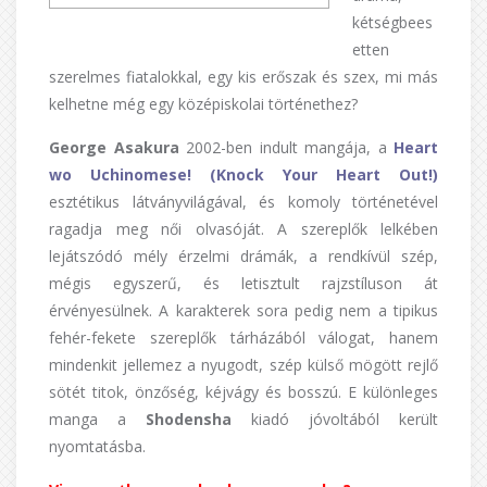
kétségbees
etten
szerelmes fiatalokkal, egy kis erőszak és szex, mi más
kelhetne még egy középiskolai történethez?
George Asakura
2002-ben indult mangája, a
Heart
wo Uchinomese! (Knock Your Heart Out!)
esztétikus látványvilágával, és komoly történetével
ragadja meg női olvasóját. A szereplők lelkében
lejátszódó mély érzelmi drámák, a rendkívül szép,
mégis egyszerű, és letisztult rajzstíluson át
érvényesülnek. A karakterek sora pedig nem a tipikus
fehér-fekete szereplők tárházából válogat, hanem
mindenkit jellemez a nyugodt, szép külső mögött rejlő
sötét titok, önzőség, kéjvágy és bosszú. E különleges
manga a
Shodensha
kiadó jóvoltából került
nyomtatásba.