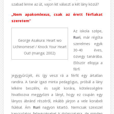
szabad lenne az út, vajon kit választ a két lány közül?
„Nem apakomlexus, csak az érett férfiakat
szeretem”
Az iskola szépe,
Ruri
, már régóta
George Asakura: Heart wo
szerelmes egyik
Uchinomese! / Knock Your Heart
30-40 éves,
Out! (manga; 2002)
özvegy tanárába.
Először ellopja a
férfi
jegygyűrűjét, és így veszi rá a férfit egy ártatlan
randira. A tanár igazi minta pedagógus, próbál a lány
lelkére beszélni, és saját korára, kötelességére
hivatkozva meggyőzni a lányt, hogy ez csupán egy
lányos ábránd részéről, inkább járjon a vele korabeli
fiúkkal. Ám
Ruri
nagyon kitartó. Nemcsak szexszel
kapcsolatos feljegyzéseket ír dolgozataira, de minden