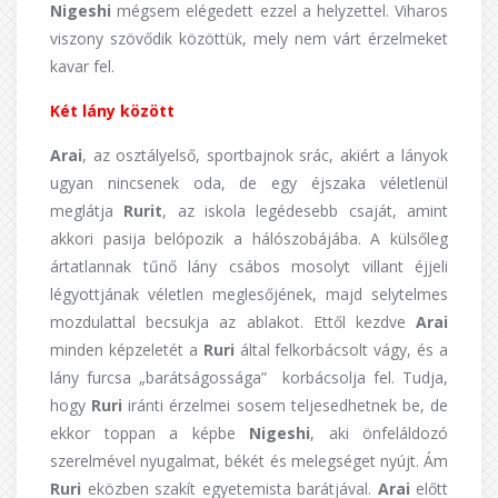
Nigeshi
mégsem elégedett ezzel a helyzettel. Viharos
viszony szövődik közöttük, mely nem várt érzelmeket
kavar fel.
Két lány között
Arai
, az osztályelső, sportbajnok srác, akiért a lányok
ugyan nincsenek oda, de egy éjszaka véletlenül
meglátja
Rurit
, az iskola legédesebb csaját, amint
akkori pasija belópozik a hálószobájába. A külsőleg
ártatlannak tűnő lány csábos mosolyt villant éjjeli
légyottjának véletlen meglesőjének, majd selytelmes
mozdulattal becsukja az ablakot. Ettől kezdve
Arai
minden képzeletét a
Ruri
által felkorbácsolt vágy, és a
lány furcsa „barátságossága” korbácsolja fel. Tudja,
hogy
Ruri
iránti érzelmei sosem teljesedhetnek be, de
ekkor toppan a képbe
Nigeshi
, aki önfeláldozó
szerelmével nyugalmat, békét és melegséget nyújt. Ám
Ruri
eközben szakít egyetemista barátjával.
Arai
előtt