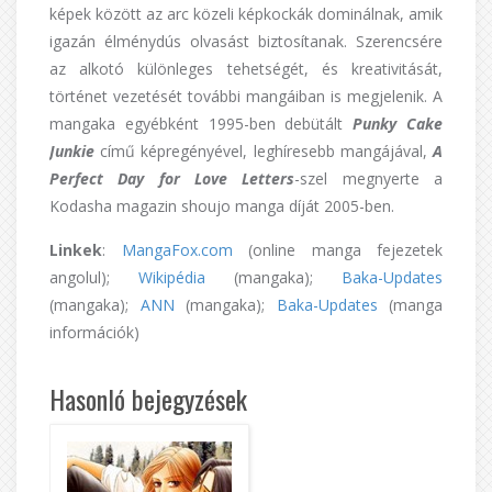
képek között az arc közeli képkockák dominálnak, amik
igazán élménydús olvasást biztosítanak. Szerencsére
az alkotó különleges tehetségét, és kreativitását,
történet vezetését további mangáiban is megjelenik. A
mangaka egyébként 1995-ben debütált
Punky Cake
Junkie
című képregényével, leghíresebb mangájával,
A
Perfect Day for Love Letters
-szel megnyerte a
Kodasha magazin shoujo manga díját 2005-ben.
Linkek
:
MangaFox.com
(online manga fejezetek
angolul);
Wikipédia
(mangaka);
Baka-Updates
(mangaka);
ANN
(mangaka);
Baka-Updates
(manga
információk)
Hasonló bejegyzések