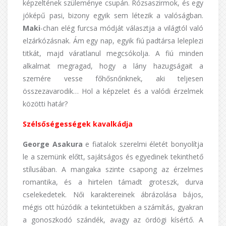
képzeltének szüleménye csupán. Rózsaszirmok, és egy
jóképű pasi, bizony egyik sem létezik a valóságban.
Maki
-chan elég furcsa módját választja a világtól való
elzárkózásnak. Ám egy nap, egyik fiú padtársa leleplezi
titkát, majd váratlanul megcsókolja. A fiú minden
alkalmat megragad, hogy a lány hazugságait a
szemére vesse főhősnőnknek, aki teljesen
összezavarodik… Hol a képzelet és a valódi érzelmek
közötti határ?
Szélsőségességek kavalkádja
George Asakura
e fiatalok szerelmi életét bonyolítja
le a szemünk előtt, sajátságos és egyedinek tekinthető
stílusában. A mangaka szinte csapong az érzelmes
romantika, és a hirtelen támadt groteszk, durva
cselekedetek. Női karaktereinek ábrázolása bájos,
mégis ott húzódik a tekintetükben a számítás, gyakran
a gonoszkodó szándék, avagy az ördögi kísértő. A