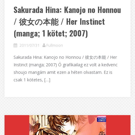
Sakurada Hina: Kanojo no Honnou
/ 彼女の本能 / Her Instinct
(manga; 1 kötet; 2007)
2011/07/31
Fullmoon
Sakurada Hina: Kanojo no Honnou / 彼女の本能 / Her
Instinct (manga; 2007) Ó grafikailag ez volt a kedvenc
shoujo mangám amit ezen a héten olvastam. Ez is
csak 1 kötetes, […]