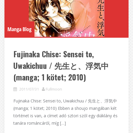
Manga Blog
Fujinaka Chise: Sensei to,
Uwakichuu / 先生と、浮気中
(manga; 1 kötet; 2010)
2011/07/31
Fullmoon
Fujinaka Chise: Sensei to, Uwakichuu / 先生と、浮気中
(manga; 1 kötet; 2010) Ebben a shoujo mangában két
történet is van, a címet adó sztori szól egy diáklány és
tanára románcáról, míg […]