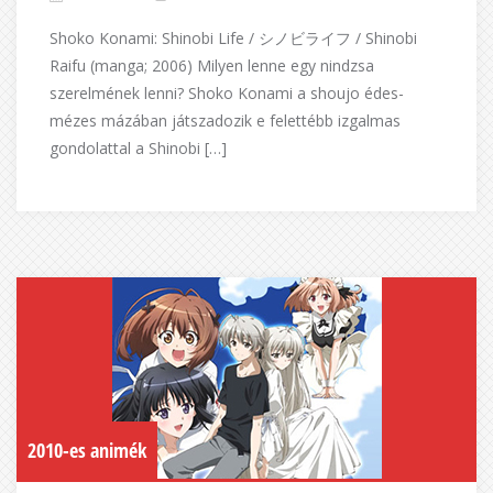
Shoko Konami: Shinobi Life / シノビライフ / Shinobi
Raifu (manga; 2006) Milyen lenne egy nindzsa
szerelmének lenni? Shoko Konami a shoujo édes-
mézes mázában játszadozik e felettébb izgalmas
gondolattal a Shinobi […]
2010-es animék