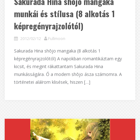
Sakurada Hina shōjo mangaka
munkái és stílusa (8 alkotás 1
képregényrajzolótól)
2012/02/12
Fullmoon
Sakurada Hina shōjo mangaka (8 alkotás 1
képregényrajzolótól) A napokban romantikáztam egy
kicsit, és megint rákattantam Sakurada Hina
munkásságára. Ő a modern shōjo ásza számomra. A
történetei aláírom klisések, hiszen […]