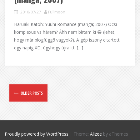
2010/07/27
Fullmoon
Haruaki Katoh: Yuuhi Romance (manga; 2007) Öcsi
komplexus vs hárem? Áhh nem bírtam ki 😀 (lehet,
hogy már blogfüggő vagyok?). A gép iszony eltartott
egy napig XD, úgyhogy újra itt. […]
OLDER POSTS
Proudly powered by WordPress
|
Theme:
Alizee
by aThemes