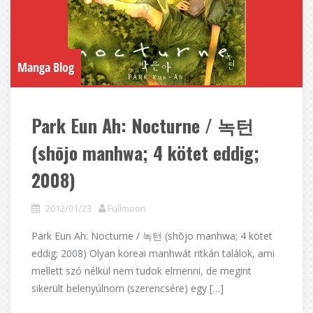
Manga Blog
Park Eun Ah: Nocturne / 녹턴
(shōjo manhwa; 4 kötet eddig;
2008)
2012/01/23
Fullmoon
Park Eun Ah: Nocturne / 녹턴 (shōjo manhwa; 4 kötet
eddig; 2008) Olyan koreai manhwát ritkán találok, ami
mellett szó nélkül nem tudok elmenni, de megint
sikerült belenyúlnom (szerencsére) egy […]