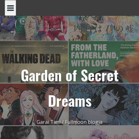
Skip
to
content
Garden of Secret
Dreams
Garai Timi / Fullmoon blogja