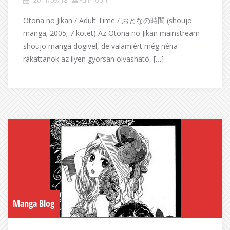
2011/09/18
Fullmoon
Otona no Jikan / Adult Time / おとなの時間 (shoujo
manga; 2005; 7 kötet) Az Otona no Jikan mainstream
shoujo manga dögivel, de valamiért még néha
rákattanok az ilyen gyorsan olvasható, […]
Manga Blog