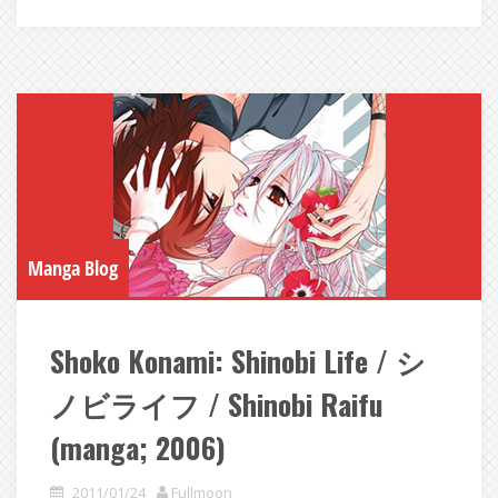
Manga Blog
Shoko Konami: Shinobi Life / シ
ノビライフ / Shinobi Raifu
(manga; 2006)
2011/01/24
Fullmoon