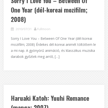
Sorry I Love You – Between Of
One Year (dél-koreai mozifilm;
2008)
2010/07/31
Fullmoon
Sorry I Love You – Between Of One Year (dél-koreai
mozifilm; 2008) Érdekes dél-koreai animét töltöttem le
a mi nap. A gyönyörű animáció, és klasszikus muzsika
darabok győztek meg arról, […]
Haruaki Katoh: Yuuhi Romance
(manga; 2007)