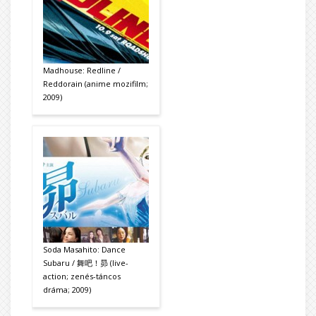
Madhouse: Redline /
Reddorain (anime mozifilm;
2009)
Soda Masahito: Dance
Subaru / 舞吧！昴 (live-
action; zenés-táncos
dráma; 2009)