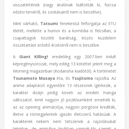
visszatértének (nagy árulónak kiáltották ki, furcsa
edzési tervéről, és szokásairól nem is beszélve).
Mint várható,
Tatsumi
fenekestül felforgatja az ETU
életét, mellette a humor és a komédia is felcsillan, a
csapattagok közötti barátság, közös küzdelem
összetartást erősítő érzéséről nem is beszélve.
A
Giant Killing!
eredetileg egy 2007-ben indult
képregénysorozat, mely eddig 13 kötettel jelent meg a
Morning magazinban (Kodansha kiadótól). A történetet
Tsunamoto Masaya
írta, és
Tsujitomo
rajzolta. Az
anime adaptáció egyenlőre 13 részesnek ígérkezik, a
karakter dizájn pedig követi az eredeti manga
változatot. Amit nagyon jó pozitívumként emelnék ki,
az az opening animációja, nagyon pörgösre kreálták,
illetve a tömegjelentek igazán életszerű hatásúak. A
karakterek nekem nem tetszenek a rajzolásukat
tekintve, de animálva kiválóan vannak.Aki szereti a