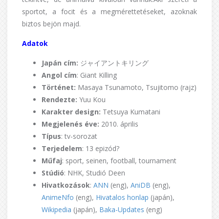
sportot, a focit és a megmérettetéseket, azoknak
biztos bejön majd.
Adatok
Japán cím:
ジャイアントキリング
Angol cím
: Giant Killing
Történet:
Masaya Tsunamoto, Tsujitomo (rajz)
Rendezte:
Yuu Kou
Karakter design:
Tetsuya Kumatani
Megjelenés éve:
2010. április
Típus
: tv-sorozat
Terjedelem
: 13 epizód?
Műfaj
: sport, seinen, football, tournament
Stúdió
: NHK, Studió Deen
Hivatkozások
:
ANN
(eng),
AniDB
(eng),
AnimeNfo
(eng),
Hivatalos honlap
(japán),
Wikipedia
(japán),
Baka-Updates
(eng)