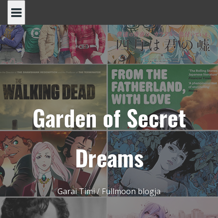
Skip
to
content
Garden of Secret
Dreams
Garai Timi / Fullmoon blogja