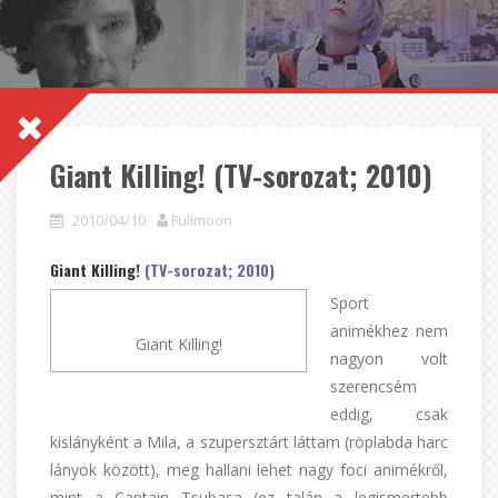
Giant Killing! (TV-sorozat; 2010)
2010/04/10
Fullmoon
Giant Killing!
(TV-sorozat; 2010)
Sport
animékhez nem
Giant Killing!
nagyon volt
szerencsém
eddig, csak
kislányként a Mila, a szupersztárt láttam (röplabda harc
lányok között), meg hallani lehet nagy foci animékről,
mint a Captain Tsubasa (ez talán a legismertebb