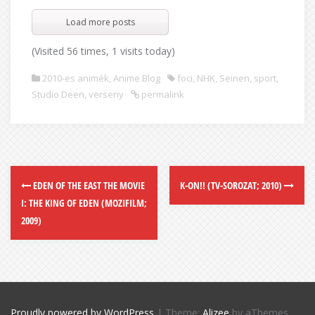
Load more posts
(Visited 56 times, 1 visits today)
2010-es animék
,
Anime Blog
foci
,
NHK
,
Seinen
,
sport
,
Studio Deen
,
verseny
permalink
EDEN OF THE EAST THE MOVIE
K-ON!! (TV-SOROZAT; 2010)
I: THE KING OF EDEN (MOZIFILM;
2009)
Proudly powered by WordPress
|
Theme:
Alizee
by aThemes