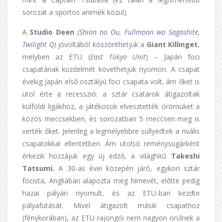
sorozat a sportos animék közül).
A
Studio Deen
(Shion no Ou, Fullmoon wo Sagashite,
Twilight Q)
jóvoltából köszönthetjük a
Giant Killinget
,
melyben az ETU (
East Tokyo Unit
) – Japán foci
csapatának küzdelmét követhetjük nyomon. A csapat
évekig Japán első osztályú foci csapata volt, ám őket is
utol érte a recesszió: a sztár csatárok átigazoltak
külföldi ligákhoz, a játékosok elvesztették örömüket a
közös meccsekben, és sorozatban 5 meccsen meg is
verték őket. Jelenleg a legmélyebbre süllyedtek a rivális
csapatokkal ellentétben. Ám utolsó reménysugárként
érkezik hozzájuk egy új edző, a világhírű
Takeshi
Tatsumi.
A 30-as évei közepén járó, egykori sztár
focista, Angliában alapozta meg hírnevét, előtte pedig
hazai pályán nyomult, és az ETU-ban kezdte
pályafutását. Mivel átigazolt másik csapathoz
(fénykorában), az ETU rajongói nem nagyon örülnek a