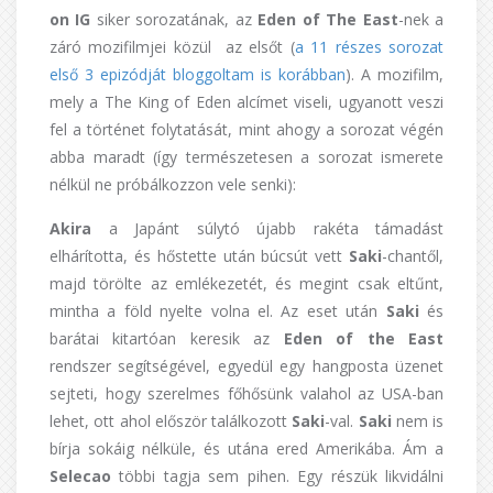
on IG
siker sorozatának, az
Eden of The East
-nek a
záró mozifilmjei közül az elsőt (
a 11 részes sorozat
első 3 epizódját bloggoltam is korábban
). A mozifilm,
mely a The King of Eden alcímet viseli, ugyanott veszi
fel a történet folytatását, mint ahogy a sorozat végén
abba maradt (így természetesen a sorozat ismerete
nélkül ne próbálkozzon vele senki):
Akira
a Japánt súlytó újabb rakéta támadást
elhárította, és hőstette után búcsút vett
Saki
-chantől,
majd törölte az emlékezetét, és megint csak eltűnt,
mintha a föld nyelte volna el. Az eset után
Saki
és
barátai kitartóan keresik az
Eden of the East
rendszer segítségével, egyedül egy hangposta üzenet
sejteti, hogy szerelmes főhősünk valahol az USA-ban
lehet, ott ahol először találkozott
Saki
-val.
Saki
nem is
bírja sokáig nélküle, és utána ered Amerikába. Ám a
Selecao
többi tagja sem pihen. Egy részük likvidálni