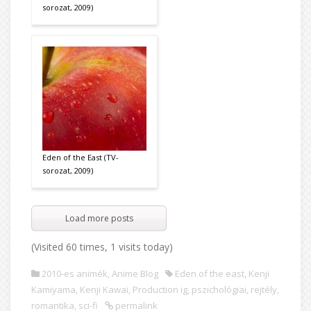
sorozat, 2009)
Eden of the East (TV-
sorozat, 2009)
Load more posts
(Visited 60 times, 1 visits today)
2010-es animék
,
Anime Blog
Eden of the east
,
Kenji
Kamiyama
,
Kenji Kawai
,
Production ig
,
pszichológiai
,
rejtély
,
romantika
,
sci-fi
permalink