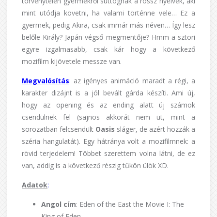
törvénytelen gyermekről suttognak a rossz nyelvek, aki
mint utódja követni, ha valami történne vele… Ez a
gyermek, pedig Akira, csak immár más néven… Így lesz
belőle Király? Japán végső megmentője? Hmm a sztori
egyre izgalmasabb, csak kár hogy a következő
mozifilm kijövetele messze van.
Megvalósítás
: az igényes animáció maradt a régi, a
karakter dizájnt is a jól bevált gárda készíti. Ami új,
hogy az opening és az ending alatt új számok
csendülnek fel (sajnos akkorát nem üt, mint a
sorozatban felcsendült
Oasis
sláger, de azért hozzák a
széria hangulatát). Egy hátránya volt a mozifilmnek: a
rövid terjedelem! Többet szerettem volna látni, de ez
van, addig is a következő részig tűkön ülök XD.
Adatok
:
Angol cím
: Eden of the East the Movie I: The
King of Eden