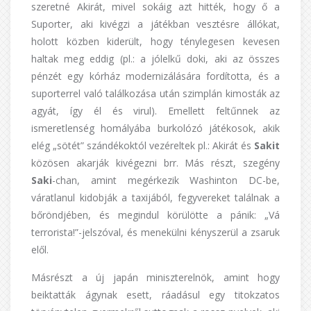
szeretné Akirát, mivel sokáig azt hitték, hogy ő a
Suporter, aki kivégzi a játékban vesztésre állókat,
holott közben kiderült, hogy ténylegesen kevesen
haltak meg eddig (pl.: a jólelkű doki, aki az összes
pénzét egy kórház modernizálására fordította, és a
suporterrel való találkozása után szimplán kimosták az
agyát, így él és virul). Emellett feltűnnek az
ismeretlenség homályába burkolózó játékosok, akik
elég „sötét” szándékoktól vezéreltek pl.: Akirát és
Sakit
közösen akarják kivégezni brr. Más részt, szegény
Saki
-chan, amint megérkezik Washinton DC-be,
váratlanul kidobják a taxijából, fegyvereket találnak a
bőröndjében, és megindul körülötte a pánik: „Vá
terrorista!”-jelszóval, és menekülni kényszerül a zsaruk
elől.
Másrészt a új japán miniszterelnök, amint hogy
beiktatták ágynak esett, ráadásul egy titokzatos