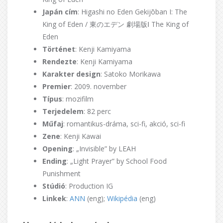
Japán cím
: Higashi no Eden Gekijōban I: The
King of Eden / 東のエデン 劇場版Ⅰ The King of
Eden
Történet
: Kenji Kamiyama
Rendezte
: Kenji Kamiyama
Karakter design
: Satoko Morikawa
Premier
: 2009. november
Típus
: mozifilm
Terjedelem
: 82 perc
Műfaj
: romantikus-dráma, sci-fi, akció, sci-fi
Zene
: Kenji Kawai
Opening
: „Invisible” by LEAH
Ending
: „Light Prayer” by School Food
Punishment
Stúdió
: Production IG
Linkek
:
ANN
(eng);
Wikipédia
(eng)