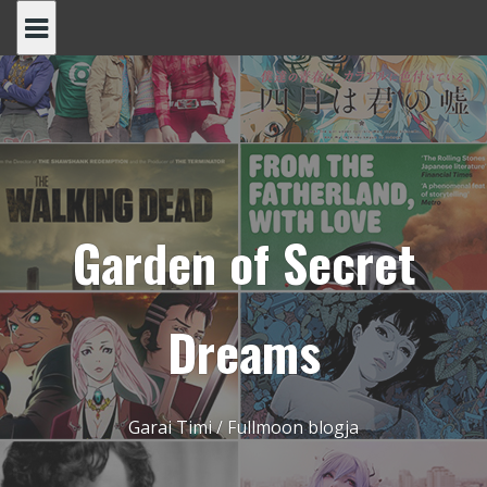
Skip
to
content
Garden of Secret
Dreams
Garai Timi / Fullmoon blogja