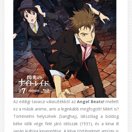
Az eddigi tavaszi választékból az
Angel Beats!
mellett
ez a másik anime, ami a leginkább megfogott! Miért is?
Történelmi helyszínek (Sanghaj), látszólag a boldog
béke idők vége felé járó időszak (1931), és a kínai ill
japán kultúra keveredése. A kínai történelmet amúgy is