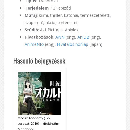
Típus
: TV-sorozat
Terjedelem
: 13? epizód
Műfaj
: krimi, thriller, katonai, természetfeletti,
szupererő, akció, történelmi
Stúdió
: A-1 Pictures, Aniplex
Hivatkozások
:
ANN
(eng),
AniDB
(eng),
AnimeNfo
(eng),
Hivatalos honlap
(japán)
Hasonló bejegyzések
Occult Academy (Tv-
sorozat; 2010) – kitekintőm
Mondóból