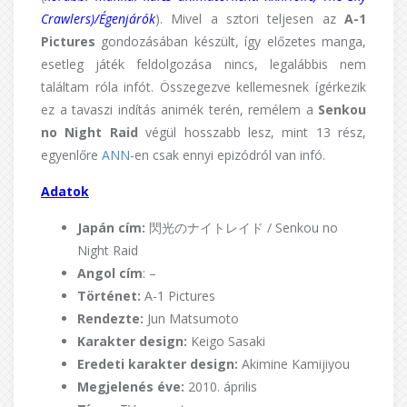
Crawlers)/Égenjárók
). Mivel a sztori teljesen az
A-1
Pictures
gondozásában készült, így előzetes manga,
esetleg játék feldolgozása nincs, legalábbis nem
találtam róla infót. Összegezve kellemesnek ígérkezik
ez a tavaszi indítás animék terén, remélem a
Senkou
no Night Raid
végül hosszabb lesz, mint 13 rész,
egyenlőre
ANN
-en csak ennyi epizódról van infó.
Adatok
Japán cím:
閃光のナイトレイド / Senkou no
Night Raid
Angol cím
: –
Történet:
A-1 Pictures
Rendezte:
Jun Matsumoto
Karakter design:
Keigo Sasaki
Eredeti karakter design:
Akimine Kamijiyou
Megjelenés éve:
2010. április