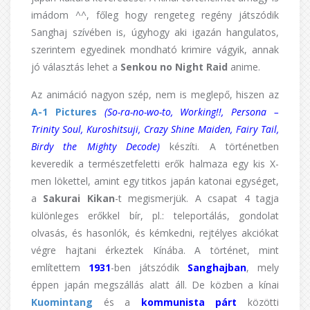
imádom ^^, főleg hogy rengeteg regény játszódik
Sanghaj szívében is, úgyhogy aki igazán hangulatos,
szerintem egyedinek mondható krimire vágyik, annak
jó választás lehet a
Senkou no Night Raid
anime.
Az animáció nagyon szép, nem is meglepő, hiszen az
A-1 Pictures
(So-ra-no-wo-to, Working!!, Persona –
Trinity Soul, Kuroshitsuji, Crazy Shine Maiden, Fairy Tail,
Birdy the Mighty Decode)
készíti. A történetben
keveredik a természetfeletti erők halmaza egy kis X-
men lökettel, amint egy titkos japán katonai egységet,
a
Sakurai Kikan
-t megismerjük. A csapat 4 tagja
különleges erőkkel bír, pl.: teleportálás, gondolat
olvasás, és hasonlók, és kémkedni, rejtélyes akciókat
végre hajtani érkeztek Kínába. A történet, mint
említettem
1931
-ben játszódik
Sanghajban
, mely
éppen japán megszállás alatt áll. De közben a kínai
Kuomintang
és a
kommunista párt
közötti