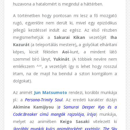
huzavona a hatalomért is megindul a háttérben.
A történetben hogy pontosan mi lesz a fő mozgató
rugó, egyenlőre nem derült ki, mivel egy epizódikus
jellegű kezdéssel indult az egész. Az első részben
megismerhetjük a
Sakurai Kikan
vezetőjét
Iha
Kazurát
(a teleportálás mestere)
,
a golyókat elhárítani
képes, kicsit féktelen
Aoi
-kunt, a mindent látó
szemmel bíró lányt,
Yukinát
. (A többiek nevére nem
emlékszem ^^’, a vezetőjét így is lehet hogy rosszul
írtam, na de majd ha beindul a sztori korrigálom a
dolgokat).
Az animét
Jun Matsumoto
rendezi, korábbi munkája
pl.: a
Persona-Trinity Soul
. Az eredeti karakter dizájn
Akimine Kamijiyou
(
a Samurai Deeper Kyo és a
Code:Breaker című mangák rajzolója, írója
) munkája,
melyet az animében
Keigo Sasaki
vitelezett ki
(
korábbi munkái kulcs animátorként: xxxHolic, The Sky