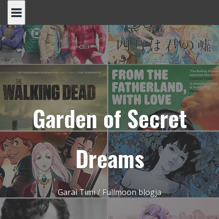
Skip
to
content
Garden of Secret
Dreams
Garai Timi / Fullmoon blogja