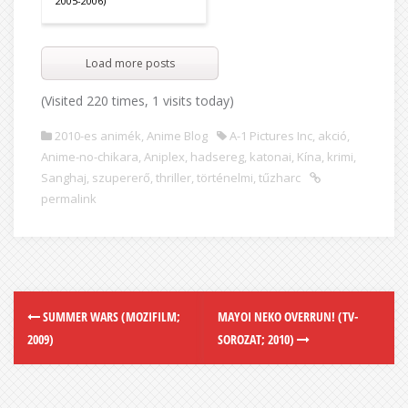
2005-2006)
Load more posts
(Visited 220 times, 1 visits today)
2010-es animék
,
Anime Blog
A-1 Pictures Inc
,
akció
,
Anime-no-chikara
,
Aniplex
,
hadsereg
,
katonai
,
Kína
,
krimi
,
Sanghaj
,
szupererő
,
thriller
,
történelmi
,
tűzharc
permalink
SUMMER WARS (MOZIFILM;
MAYOI NEKO OVERRUN! (TV-
2009)
SOROZAT; 2010)