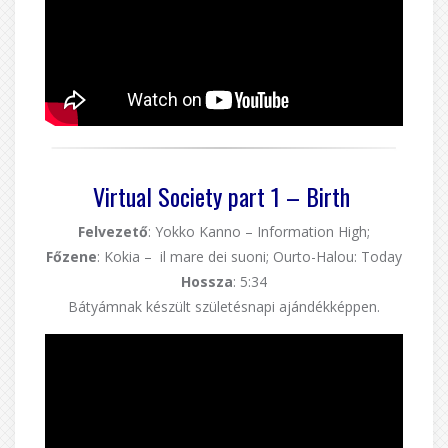
Virtual Society part 1 – Birth
Felvezető
: Yokko Kanno – Information High;
Főzene
: Kokia – il mare dei suoni; Ourto-Halou: Today
Hossza
: 5:34
Bátyámnak készült születésnapi ajándékképpen.