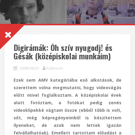
Digirámák: Óh szív nyugodj! és
Gésák (középiskolai munkáim)
2008/04/01
Fullmoon
Ezek sem AMV kategóriába eső alkotások, de
szerettem volna megmutatni, hogy videovágás
előtt mivel foglalkoztam. A középiskolai évek
alatt fotóztam, a fotókat pedig zenés
videoklipekké vágtam össze (ebből több is volt,
sőt, még képregényeimből is készítettem
ilyeneket, de azok nem lettek igazán
felvállalhatóak). Emellett tartottam előadást a