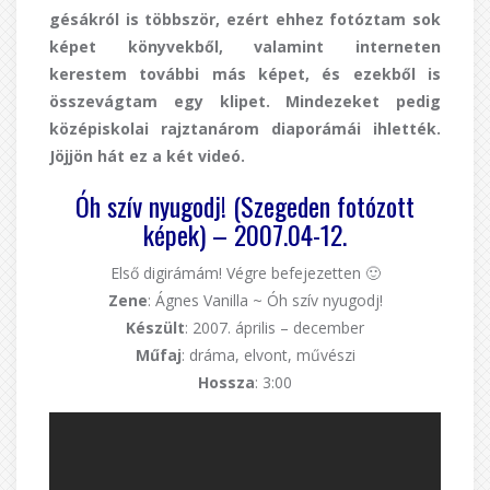
gésákról is többször, ezért ehhez fotóztam sok
képet könyvekből, valamint interneten
kerestem további más képet, és ezekből is
összevágtam egy klipet. Mindezeket pedig
középiskolai rajztanárom diaporámái ihlették.
Jöjjön hát ez a két videó.
Óh szív nyugodj! (Szegeden fotózott
képek) – 2007.04-12.
Első digirámám! Végre befejezetten 🙂
Zene
: Ágnes Vanilla ~ Óh szív nyugodj!
Készült
: 2007. április – december
Műfaj
: dráma, elvont, művészi
Hossza
: 3:00