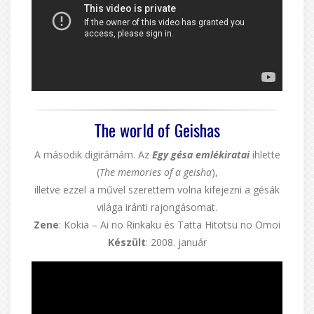
The world of Geishas
A második digirámám. Az
Egy gésa emlékiratai
ihlette
(
The memories of a geisha
),
illetve ezzel a művel szerettem volna kifejezni a gésák
világa iránti rajongásomat.
Zene
: Kokia – Ai no Rinkaku és Tatta Hitotsu no Omoi
Készült
: 2008. január