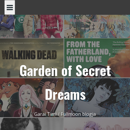
Skip
to
content
Garden of Secret
Dreams
Garai Timi / Fullmoon blogja