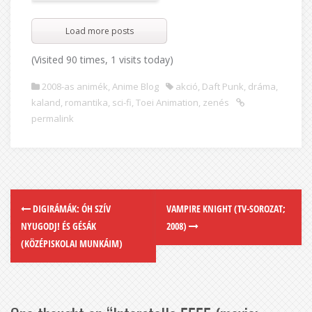
Load more posts
(Visited 90 times, 1 visits today)
2008-as animék
,
Anime Blog
akció
,
Daft Punk
,
dráma
,
kaland
,
romantika
,
sci-fi
,
Toei Animation
,
zenés
permalink
DIGIRÁMÁK: ÓH SZÍV
VAMPIRE KNIGHT (TV-SOROZAT;
NYUGODJ! ÉS GÉSÁK
2008)
(KÖZÉPISKOLAI MUNKÁIM)