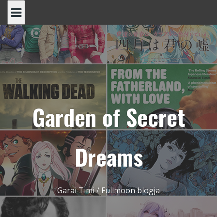
Skip
to
content
Garden of Secret
Dreams
Garai Timi / Fullmoon blogja