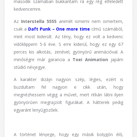
második számában bukkantam rá egy rég elfeledett
kedvencemre.
Az
Interstella 5555
animét ismerni nem ismertem,
csak a
Daft Punk – One more time
című számából,
mint most kiderült. Az tény, hogy ez volt a kedvenc
vidóklippem 5-6 éve. S erre kiderül, hogy ez egy 67
perces kis alkotás, zenével, gyönyörű animációval. A
minőségre már garancia a
Toei Animation
japám
stúdió névjegye.
A karakter dizájn nagyon szép, légies, ezért is
buzdultam fel nagyon e cikk után, hogy
megnézhessem végig a művet, mert ritkán látni ilyen
gyönyörűen megrajzolt figurákat. A hátterek pedig
egyaránt lenyűgözőek.
A történet lényege, hogy egy másik bolygón élő,