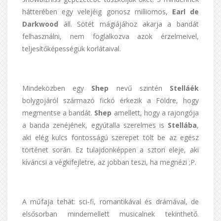
hátterében egy velejéig gonosz milliomos,
Earl de
Darkwood
áll. Sötét mágiájához akarja a bandát
felhasználni, nem foglalkozva azok érzelmeivel,
teljesítőképességük korlátaival.
Mindeközben egy
Shep
nevű szintén
Stelláék
bolygojáról származó fickó érkezik a Földre, hogy
megmentse a bandát.
Shep
amellett, hogy a rajongója
a banda zenéjének, egyútalla szerelmes is
Stellába
,
aki elég kulcs fontosságú szerepet tölt be az egész
történet során. Ez tulajdonképpen a sztori eleje, aki
kíváncsi a végkifejletre, az jobban teszi, ha megnézi ;P.
A műfaja tehát: sci-fi, romantikával és drámával, de
elsősorban mindemellett musicalnek tekinthető.