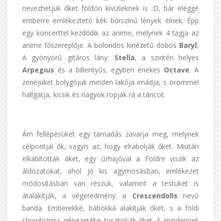
nevezhetjük őket földön kívülieknek is :D, bár eléggé
emberre emlékeztető kék bőrszínű lények élnek. Épp
egy koncerttel kezdődik az anime, melynek 4 tagja az
anime főszereplője. A bolondos kinézetű dobos
Baryl
,
A gyönyörű gitáros lány:
Stella
, a szintén helyes
Arpegius
és a billentyűs, egyben énekes
Octave
. A
zenéjüket bolygójuk minden lakója imádja, s örömmel
hallgatja, kicsik és nagyok ropják rá a táncot.
Ám fellépésüket egy támadás zavarja meg, melynek
célpontjai ők, vagyis az, hogy elrabolják őket. Miután
elkábították őket, egy űrhajóval a Földre viszik az
áldozatokat, ahol jó kis agymosásban, emlékezet
módosításban van részük, valamint a testüket is
átalakítják, a végeredmény: a
Crescendolls
nevű
banda. Emberekké, bábokká alakítják őket, s a földi
showbizniss gépezetébe tuszkolják őket. S mindennek