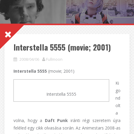
Interstella 5555 (movie; 2001)
2008/04/06
Fullmoon
Interstella 5555
(movie; 2001)
Ki
go
Interstella 5555
nd
olt
a
volna, hogy a
Daft Punk
iránti régi szeretem újra
feléled egy cikk olvasása során. Az Animestars 2008-as