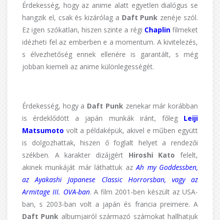
Érdekesség, hogy az anime alatt egyetlen dialógus se
hangzik el, csak és kizárólag a
Daft Punk
zenéje szól.
Ez igen szókatlan, hiszen szinte a régi
Chaplin
filmeket
idézheti fel az emberben e a momentum. A kivitelezés,
s élvezhetőség ennek ellenére is garantált, s még
jobban kiemeli az anime különlegességét.
Érdekesség, hogy a
Daft Punk
zenekar már korábban
is érdeklődött a japán munkák iránt, főleg
Leiji
Matsumoto
volt a példaképük, akivel e műben együtt
is dolgozhattak, hiszen ő foglalt helyet a rendezői
székben. A karakter dizájgért
Hiroshi Kato
felelt,
akinek munkáját már láthattuk az
Ah my Goddessben,
az Ayakashi Japanese Classic Horrorsban, vagy az
Armitage III. OVA-ban
. A film 2001-ben készült az USA-
ban, s 2003-ban volt a japán és francia preimere. A
Daft Punk
albumjairól származó számokat hallhatjuk