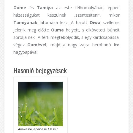
Oume
és
Tamiya
az este félhomályában, éppen
házasságukat készülnek „szentesíteni”, mikor
Tamiyának
látomása lesz. A halott
Oiwa
szelleme
jelenik meg előtte
Oume
helyett, s elkövetett bűneit
sorolja neki. A férfi megtébolyodik, s egy kardcsapással
végez
Oumével
, majd a nagy zajra berohanó
Ito
nagypapával.
Hasonló bejegyzések
Ayakashi Japanese Classic