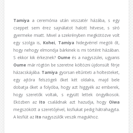
Tamiya
a ceremónia után visszatér házába, s egy
cseppet sem érez sajnálatot halott hitvese, s síró
gyermeke miatt. Mivel a szekrényben megkötözve volt
egy szolga is,
Kohei
,
Tamiya
hidegvérrel megöli őt,
hogy nehogy elmondja bárkinek is mi történt házában.
S ekkor kik érkeznek?
Oume
és a nagyszülei, ugyanis
Oume
már rögtön be szeretne költözni újdonsült férje
házacskájába.
Tamiya
gyorsan eltűnteti a holtesteket,
egy ajtóra felszögeli őket két oldalra, majd bele
dobatja őket a folyóba, hogy azt higgyék az emberek,
hogy szeretők voltak, s együtt lettek öngyilkosok.
Eközben az
Ito
családnak azt hazudja, hogy
Oiwa
megszökött a szeretőjével, kisfiukat pedig hátrahagyta.
A kisfiút az
Ito
nagyszülők veszik magukhoz.