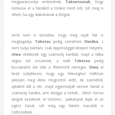
megparancsolja emberének,
Takuetsunak
, hogy
tűntesse el a házából a tönkre ment nőt, sőt meg is
ölheti, ha úgy alakulnának a dolgok.
Arról nem is beszélve, hogy még saját fiát is
megtagadja.
Taketsu
pedig szerelmes
Oiwába
, s
nem tudja bántani, csak éppenséggel leteperi helyette.
Oiwa
védekezik egy szamuráj karddal, majd a falba
vágva azt összeesik, a riadt
Taketsu
pedig
bocsánatot kér tőle a félelemtől remegve.
Oiwa
el
kezd szépítkezni, hogy egy feleséghez méltóan
jelenjen meg élete megrontói előtt, de szeméből,
ajkaiból dől a vér, majd egyensúlyát veszve ráesik a
szamuráj kardba, ami elvágja a torkát… Ekkor furcsa
dolgok kezdenek el történni… patkányok lepik el az
egész házat, sőt még egy fekete macskát is
szétszednek.