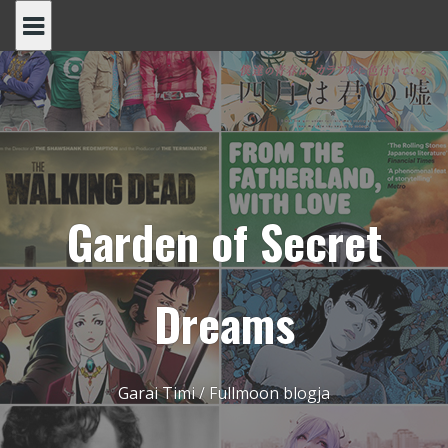
Skip
to
content
Garden of Secret
Dreams
Garai Timi / Fullmoon blogja