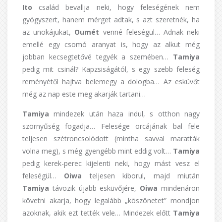
Ito
család bevallja neki, hogy feleségének nem
gyógyszert, hanem mérget adtak, s azt szeretnék, ha
az unokájukat,
Oumét
venné feleségül… Adnak neki
emellé egy csomó aranyat is, hogy az alkut még
jobban kecsegtetővé tegyék a szemében…
Tamiya
pedig mit csinál? Kapzsiságától, s egy szebb feleség
reményétől hajtva belemegy a dologba… Az esküvőt
még az nap este meg akarják tartani…
Tamiya
mindezek után haza indul, s otthon nagy
szörnyűség fogadja… Felesége orcájának bal fele
teljesen szétroncsolódott (mintha savval maratták
volna meg), s még gyengébb mint eddig volt…
Tamiya
pedig kerek-perec kijelenti neki, hogy mást vesz el
feleségül…
Oiwa
teljesen kiborul, majd miután
Tamiya
távozik újabb esküvőjére,
Oiwa
mindenáron
követni akarja, hogy legalább „köszönetet” mondjon
azoknak, akik ezt tették vele… Mindezek előtt
Tamiya