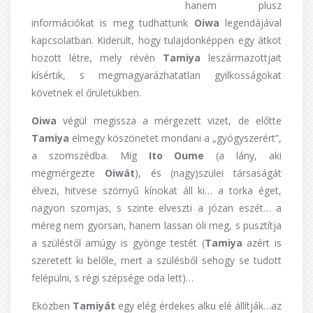
hanem plusz
információkat is meg tudhattunk
Oiwa
legendájával
kapcsolatban. Kiderült, hogy tulajdonképpen egy átkot
hozott létre, mely révén
Tamiya
leszármazottjait
kísértik, s megmagyarázhatatlan gyilkosságokat
követnek el őrületükben.
Oiwa
végül megissza a mérgezett vizet, de előtte
Tamiya
elmegy köszönetet mondani a „gyógyszerért”,
a szomszédba. Míg
Ito Oume
(a lány, aki
megmérgezte
Oiwát
), és (nagy)szülei társaságát
élvezi, hitvese szörnyű kínokat áll ki… a torka éget,
nagyon szomjas, s szinte elveszti a józan eszét… a
méreg nem gyorsan, hanem lassan öli meg, s pusztítja
a szüléstől amúgy is gyönge testét (
Tamiya
azért is
szeretett ki belőle, mert a szülésből sehogy se tudott
felépülni, s régi szépsége oda lett)…
Eközben
Tamiyát
egy elég érdekes alku elé állítják…az