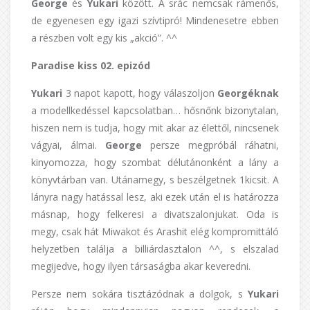
George
és
Yukari
között. A srác nemcsak rámenős,
de egyenesen egy igazi szívtipró! Mindenesetre ebben
a részben volt egy kis „akció”. ^^
Paradise kiss 02. epizód
Yukari
3 napot kapott, hogy válaszoljon
Georgéknak
a modellkedéssel kapcsolatban… hősnőnk bizonytalan,
hiszen nem is tudja, hogy mit akar az élettől, nincsenek
vágyai, álmai.
George
persze megpróbál ráhatni,
kinyomozza, hogy szombat délutánonként a lány a
könyvtárban van. Utánamegy, s beszélgetnek 1kicsit. A
lányra nagy hatással lesz, aki ezek után el is határozza
másnap, hogy felkeresi a divatszalonjukat. Oda is
megy, csak hát Miwakot és Arashit elég kompromittáló
helyzetben találja a billiárdasztalon ^^, s elszalad
megijedve, hogy ilyen társaságba akar keveredni.
Persze nem sokára tisztázódnak a dolgok, s
Yukari