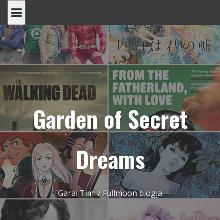
Skip
to
content
Garden of Secret
Dreams
Garai Timi / Fullmoon blogja