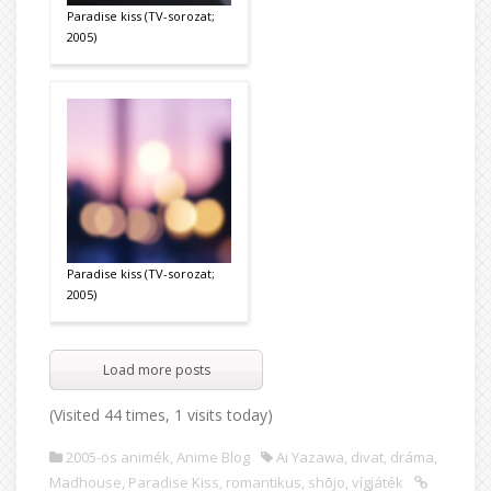
Paradise kiss (TV-sorozat;
2005)
Paradise kiss (TV-sorozat;
2005)
Load more posts
(Visited 44 times, 1 visits today)
2005-ös animék
,
Anime Blog
Ai Yazawa
,
divat
,
dráma
,
Madhouse
,
Paradise Kiss
,
romantikus
,
shōjo
,
vígjáték