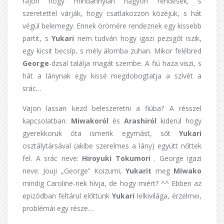
rájön hogy mindannyian nagyon rendesek, s
szeretettel várják, hogy csatlakozzon közéjük, s hát
végül belemegy. Ennek örömére rendeznek egy kissebb
partit, s
Yukari
nem tudván hogy igazi pezsgőt iszik,
egy kicsit becsíp, s mély álomba zuhan. Mikor felébred
George
-dzsal találja magát szembe. A fiú haza viszi, s
hát a lánynak egy kissé megdobogtatja a szívét a
srác…
Vajon lassan kezd beleszeretni a fiúba? A résszel
kapcsolatban:
Miwakoról
és
Arashiról
kiderül hogy
gyerekkoruk óta ismerik egymást, sőt
Yukari
osztálytársával (akibe szerelmes a lány) együtt nőttek
fel. A srác neve:
Hiroyuki Tokumori
. George igazi
neve: Jouji „George” Koizumi,
Yukarit
meg
Miwako
mindig Caroline-nek hívja, de hogy miért? ^^ Ebben az
epizódban feltárul előttünk
Yukari
lelkivilága, érzelmei,
problémái egy része…