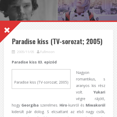
Paradise kiss (TV-sorozat; 2005)
2005/11/05
Fullmoon
Paradise kiss 03. epizód
Nagyon
romantikus, s
Paradise kiss (TV-sorozat; 2005)
aranyos kis rész
volt.
Yukari
végre rájött,
hogy
Georgiba
szerelmes.
Hiro
-kunról és
Miwakoról
kiderült pár dolog. S elcsattant az első nagy csók,