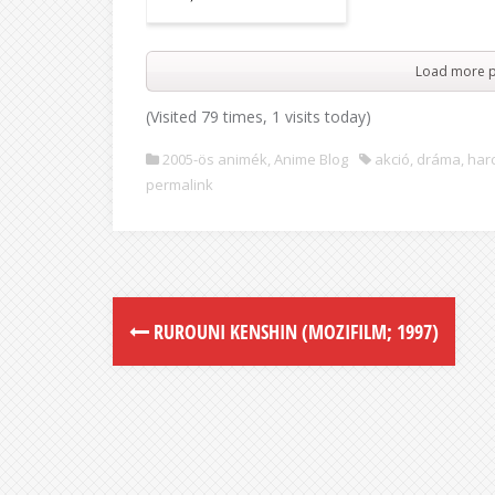
Load more p
(Visited 79 times, 1 visits today)
2005-ös animék
,
Anime Blog
akció
,
dráma
,
har
permalink
RUROUNI KENSHIN (MOZIFILM; 1997)