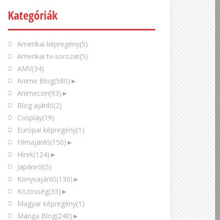
Kategóriák
Amerikai képregény
(5)
Amerikai tv-sorozat
(5)
AMV
(34)
Anime Blog
(580)
►
Animecon
(93)
►
Blog ajánló
(2)
Cosplay
(19)
Európai képregény
(1)
Filmajánló
(150)
►
Hírek
(124)
►
Japánról
(5)
Könyvajánló
(130)
►
Közösség
(33)
►
Magyar képregény
(1)
Manga Blog
(240)
►