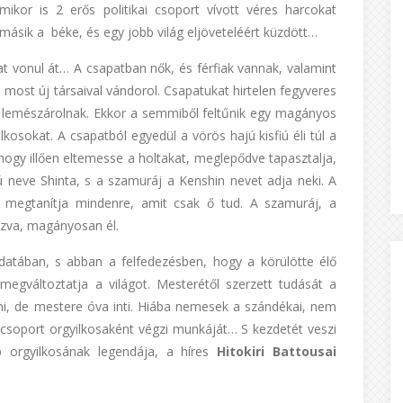
ikor is 2 erős politikai csoport vívott véres harcokat
másik a béke, és egy jobb világ eljöveteléért küzdött…
at vonul át… A csapatban nők, és férfiak vannak, valamint
, s most új társaival vándorol. Csapatukat hirtelen fegyveres
 lemészárolnak. Ekkor a semmiből feltűnik egy magányos
lkosokat. A csapatból egyedül a vörös hajú kisfiú éli túl a
hogy illően eltemesse a holtakat, meglepődve tapasztalja,
ú neve Shinta, s a szamuráj a Kenshin nevet adja neki. A
 megtanítja mindenre, amit csak ő tud. A szamuráj, a
kózva, magányosan él.
datában, s abban a felfedezésben, hogy a körülötte élő
egváltoztatja a világot. Mesterétől szerzett tudását a
i, de mestere óva inti. Hiába nemesek a szándékai, nem
ai csoport orgyilkosaként végzi munkáját… S kezdetét veszi
b orgyilkosának legendája, a híres
Hitokiri Battousai