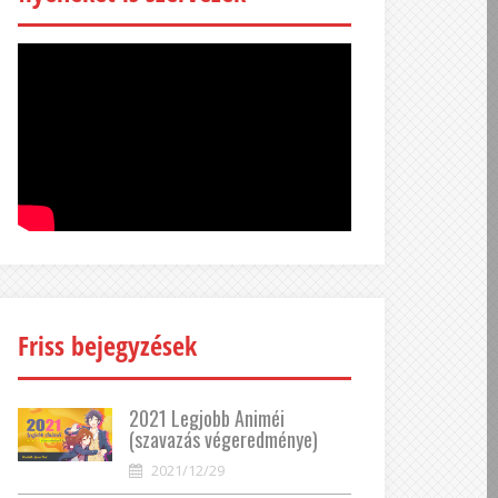
Friss bejegyzések
2021 Legjobb Animéi
(szavazás végeredménye)
2021/12/29