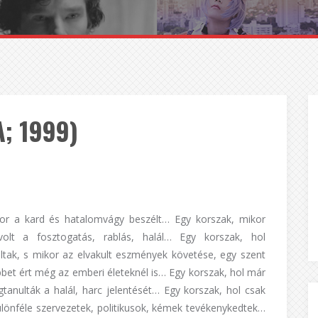
; 1999)
kor a kard és hatalomvágy beszélt… Egy korszak, mikor
lt a fosztogatás, rablás, halál… Egy korszak, hol
ltak, s mikor az elvakult eszmények követése, egy szent
bet ért még az emberi életeknél is… Egy korszak, hol már
anulták a halál, harc jelentését… Egy korszak, hol csak
ülönféle szervezetek, politikusok, kémek tevékenykedtek…