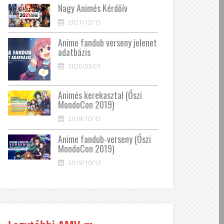
Nagy Animés Kérdőív
2021/12/15
Anime fandub verseny jelenet
adatbázis
2020/03/01
Animés kerekasztal (Őszi
MondoCon 2019)
2019/10/15
Anime fandub-verseny (Őszi
MondoCon 2019)
2019/10/13