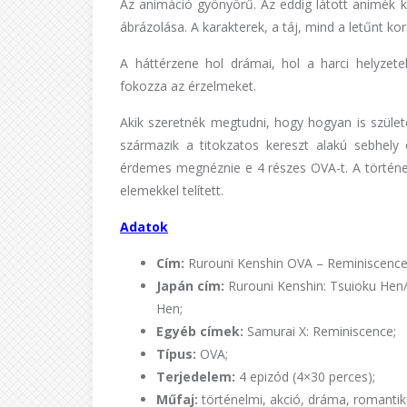
Az animáció gyönyörű. Az eddig látott animék k
ábrázolása. A karakterek, a táj, mind a letűnt kor
A háttérzene hol drámai, hol a harci helyze
fokozza az érzelmeket.
Akik szeretnék megtudni, hogy hogyan is szüle
származik a titokzatos kereszt alakú sebhely 
érdemes megnéznie e 4 részes OVA-t. A történe
elemekkel telített.
Adatok
Cím:
Rurouni Kenshin OVA – Reminiscence
Japán cím:
Rurouni Kenshin: Tsuioku Hen
Hen;
Egyéb címek:
Samurai X: Reminiscence;
Típus:
OVA;
Terjedelem:
4 epizód (4×30 perces);
Műfaj:
történelmi, akció, dráma, romantik