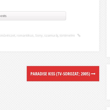
osts
cművészet
,
romantikus
,
Sony
,
szamuráj
,
történelmi
PARADISE KISS (TV-SOROZAT; 2005)