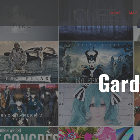
Skip
to
HOME
AMV
content
Gard