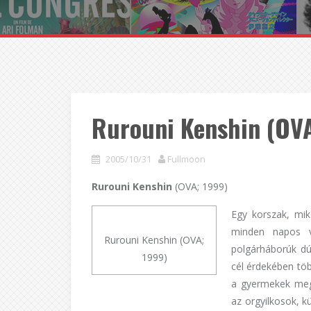
Rurouni Kenshin (OVA
2005/10/31
Fullmoon
Rurouni Kenshin
(OVA; 1999)
Egy korszak, mi
minden napos vo
Rurouni Kenshin (OVA;
polgárháborúk dú
1999)
cél érdekében töb
a gyermekek megt
az orgyilkosok, k