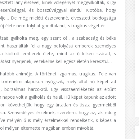
tett lány életével, kinek vőlegényét meggyilkolták, s így
serűséggel, és bosszúvággyal elindul Kiotóba, hogy
gölje… De még mielőtt észrevenné, elvesztett boldogsága
 új élete nem folyhat gondtalanul, s tragikus véget ér…
ázait gyilkolta meg, egy szent cél, a szabadság és béke
ént használták fel a nagy befolyású emberek személyes
la kioltott emberek élete, mind az ő lelkén szárad, s
ást nyerjenek, vezekelnie kell egész életén keresztül…
atóbb animéje. A történet izgalmas, tragikus. Tele van
 történelmi alapokon nyűgszik, mely által hű képet ad
s, borzalmas harcokról. Egy visszaemlékezés az eltűnt
napos volt a gyilkolás és halál. Hű képet kapunk az adott
mon követhetjük, hogy egy ártatlan és tiszta gyermekből
osa. Szenvedélyes érzelmek, szerelem, hogy az, aki eddig
zíve mélyén ő is mély érzelmekkel rendelkezik, s képes a
lahol mélyen eltemette magában emberi mivoltát.