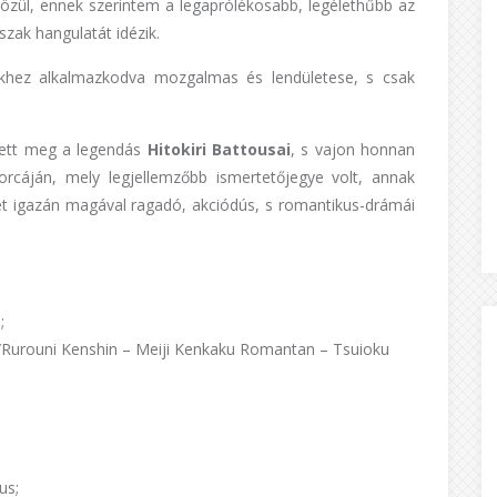
özül, ennek szerintem a legaprólékosabb, legélethűbb az
szak hangulatát idézik.
tekhez alkalmazkodva mozgalmas és lendületese, s csak
tett meg a legendás
Hitokiri Battousai
, s vajon honnan
orcáján, mely legjellemzőbb ismertetőjegye volt, annak
t igazán magával ragadó, akciódús, s romantikus-drámái
;
/Rurouni Kenshin – Meiji Kenkaku Romantan – Tsuioku
us;