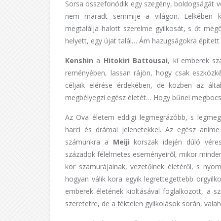
Sorsa összefonódik egy szegény, boldogságát vesz
nem maradt semmije a világon. Lelkében ke
megtalálja halott szerelme gyilkosát, s őt me
helyett, egy újat talál… Ám hazugságokra épített
Kenshin
a
Hitokiri Battousai
, ki emberek sz
reményében, lassan rájön, hogy csak eszközk
céljaik elérése érdekében, de közben az álta
megbélyegzi egész életét… Hogy bűnei megbocsát
Az Ova életem eddigi legmegrázóbb, s legmegh
harci és drámai jelenetekkel. Az egész anime
számunkra a
Meiji
korszak idején dúló vére
századok félelmetes eseményeiről, mikor minden 
kor szamurájainak, vezetőinek életéről, s nyo
hogyan válik kora egyik legrettegettebb orgyilk
emberek életének kioltásával foglalkozott, a s
szeretetre, de a féktelen gyilkolások során, va