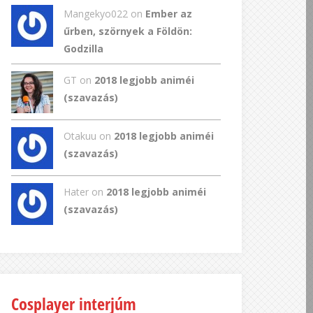
Mangekyo022
on
Ember az
űrben, szörnyek a Földön:
Godzilla
GT
on
2018 legjobb animéi
(szavazás)
Otakuu on
2018 legjobb animéi
(szavazás)
Hater on
2018 legjobb animéi
(szavazás)
Cosplayer interjúm