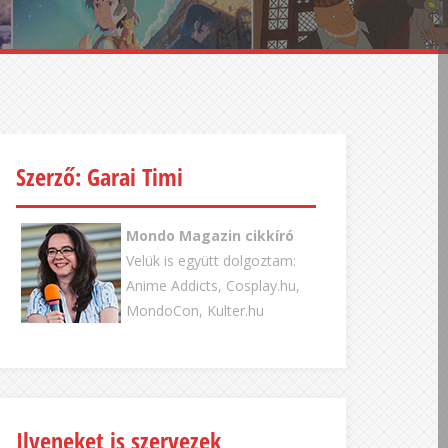
Szerző: Garai Timi
Mondo Magazin cikkíró
Velük is együtt dolgoztam:
Anime Addicts, Cosplay.hu,
MondoCon, Kulter.hu
Ilyeneket is szervezek