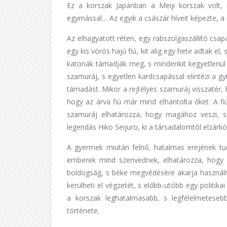
Ez a korszak Japánban a Meiji korszak volt, m
egymással… Az egyik a császár híveit képezte, a 
Az elhagyatott réten, egy rabszolgaszállító csap
egy kis vörös hajú fiú, kit alig egy hete adtak el
katonák támadják meg, s mindenkit kegyetlenül
szamuráj, s egyetlen kardcsapással elintézi a gyi
támadást. Mikor a rejtélyes szamuráj visszatér, 
hogy az árva fiú már mind elhantolta őket. A fi
szamuráj elhatározza, hogy magához veszi, s
legendás Hiko Seijuro, ki a társadalomtól elzár
A gyermek miután felnő, hatalmas erejének tu
emberek mind szenvednek, elhatározza, hogy m
boldogság, s béke megvédésére akarja használn
kerülheti el végzetét, s előbb-utóbb egy politik
a korszak leghatalmasabb, s legfélelmeteseb
története.