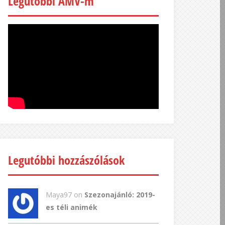
Legutóbbi AMV-m
Legutóbbi hozzászólások
Maya97 on
Szezonajánló: 2019-
es téli animék