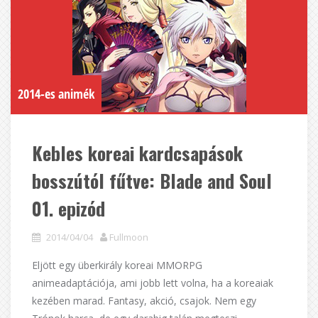
2014-es animék
Kebles koreai kardcsapások
bosszútól fűtve: Blade and Soul
01. epizód
2014/04/04
Fullmoon
Eljött egy überkirály koreai MMORPG
animeadaptációja, ami jobb lett volna, ha a koreaiak
kezében marad. Fantasy, akció, csajok. Nem egy