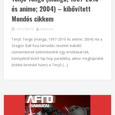
és anime; 2004) – kibővített
Mondós cikkem
2012/06/14
Fullmoon
Tenjō Tenge (manga; 1997-2010 és anime; 2004) Ha a
Dragon Ball fura támadás neveket kiabáló
izomembereit beleöntenénk egy erotikával teli,
könnyektől kísért hip-hop parádéba, akkor megkapnánk
(többé-kevésbé húen) a Tenjō […]