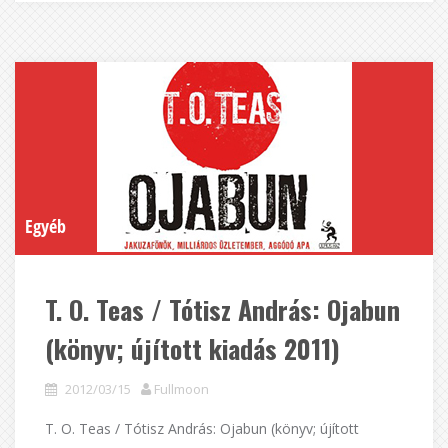
Egyéb
T. O. Teas / Tótisz András: Ojabun
(könyv; újított kiadás 2011)
2012/03/15
Fullmoon
T. O. Teas / Tótisz András: Ojabun (könyv; újított