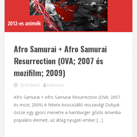
2012-es animék
Afro Samurai + Afro Samurai
Resurrection (OVA; 2007 és
mozifilm; 2009)
2012/04/02
Fullmoon
Afro Samurai + Afro Samurai Resurrection (OVA; 2007
és mozi; 2009) A fekete bosszúálló visszavág! Dobjuk
össze egy gyors menetre a hamburger gőzős Amerika
populáris elemeit, az átlag nyugati ember […]