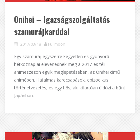
Onihei – Igazságszolgáltatás
szamurájkarddal
2017/03/18
Fullmoon
Egy szamuráj egyszerre kegyetlen és gyönyörű
hétköznapjai elevenednek meg a 2017-es téli
animeszezon egyik meglepetésében, az Onihei című
animében. Hatalmas kardcsapások, epizodikus
történetvezetés, és egy hős, aki kitartóan üldözi a bűnt
Japánban.