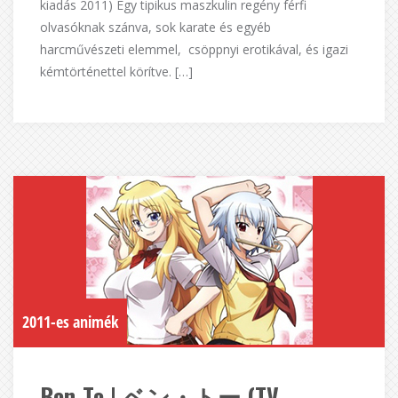
kiadás 2011) Egy tipikus maszkulin regény férfi
olvasóknak szánva, sok karate és egyéb
harcművészeti elemmel, csöppnyi erotikával, és igazi
kémtörténettel körítve. […]
2011-es animék
Ben-To | ベン・トー (TV-