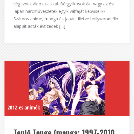
végeznek áldozataikkal. Bérgyilkosok ők, vagy az ősi
japán harcművészetek egyik válfaját képviselik?
Számos anime, manga és japán, illetve hollywoodi film
alapját adták évtizedek […]
2012-es animék
Tenjō Tenge (manga; 1997-2010