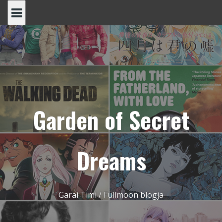
Skip
to
content
Garden of Secret
Dreams
Garai Timi / Fullmoon blogja