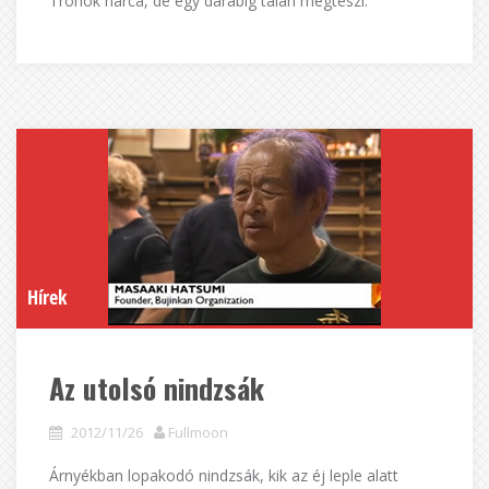
Trónok harca, de egy darabig talán megteszi.
Hírek
Az utolsó nindzsák
2012/11/26
Fullmoon
Árnyékban lopakodó nindzsák, kik az éj leple alatt