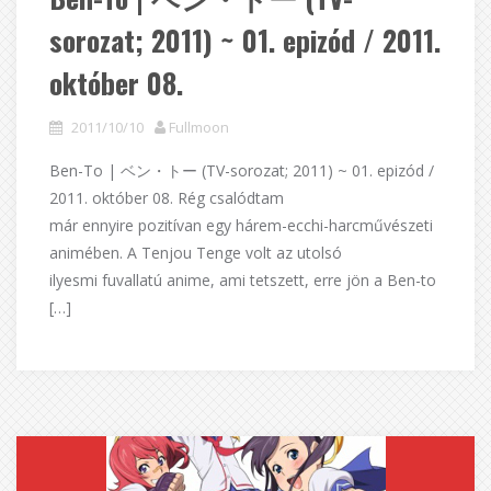
sorozat; 2011) ~ 01. epizód / 2011.
október 08.
2011/10/10
Fullmoon
Ben-To | ベン・トー (TV-sorozat; 2011) ~ 01. epizód /
2011. október 08. Rég csalódtam
már ennyire pozitívan egy hárem-ecchi-harcművészeti
animében. A Tenjou Tenge volt az utolsó
ilyesmi fuvallatú anime, ami tetszett, erre jön a Ben-to
[…]